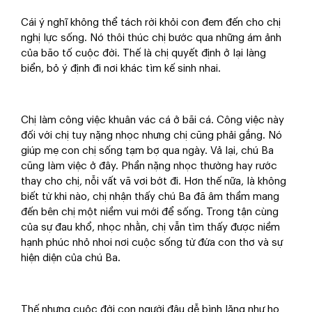
Cái ý nghĩ không thể tách rời khỏi con đem đến cho chị
nghị lực sống. Nó thôi thúc chị bước qua những ám ảnh
của bão tố cuộc đời. Thế là chị quyết định ở lại làng
biển, bỏ ý định đi nơi khác tìm kế sinh nhai.
Chị làm công việc khuân vác cá ở bãi cá. Công việc này
đối với chị tuy nặng nhọc nhưng chị cũng phải gắng. Nó
giúp mẹ con chị sống tạm bợ qua ngày. Vả lại, chú Ba
cũng làm việc ở đây. Phần nặng nhọc thường hay rước
thay cho chị, nỗi vất vã vơi bớt đi. Hơn thế nữa, là không
biết từ khi nào, chị nhận thấy chú Ba đã âm thầm mang
đến bên chị một niềm vui mới để sống. Trong tận cùng
của sự đau khổ, nhọc nhằn, chị vẫn tìm thấy được niềm
hạnh phúc nhỏ nhoi nơi cuộc sống từ đứa con thơ và sự
hiện diện của chú Ba.
Thế nhưng cuộc đời con người đâu dễ bình lặng như họ