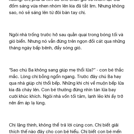
đốm sáng vừa nhen nhóm lên kia đã tắt lịm. Nhưng không
sao, nó sẽ sáng lên từ đôi bàn tay chị.
Ngôi nhà trống trước hở sau quằn quại trong bóng tối và
gió biển. Nhưng nó vẫn đứng trên ngọn đồi cát qua những
tháng ngày bấp bênh, đầy sóng gió.
“Sao chú Ba không sang giúp mẹ thổi lửa?” - con bé thắc
mắc. Lòng chị bỗng ngổn ngang. Trước đây chú Ba hay
qua nhà giúp chị thổi bếp. Những khi chị về muộn bếp lửa
kia đà cháy lên. Con bé thường đứng nhìn tàn lửa bay
cười khúc khích. Ngôi nhà vốn tối tăm, lạnh lẽo khi ấy trở
nên ấm áp lạ lùng.
Chị lặng thinh, không thể trả lời cùng con. Chị biết giải
thích thế nào đây cho con bé hiểu. Chị biết con bé mến