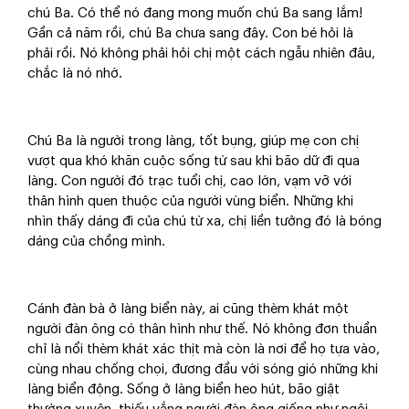
chú Ba. Có thể nó đang mong muốn chú Ba sang lắm!
Gần cả năm rồi, chú Ba chưa sang đây. Con bé hỏi là
phải rồi. Nó không phải hỏi chị một cách ngẫu nhiên đâu,
chắc là nó nhớ.
Chú Ba là người trong làng, tốt bụng, giúp mẹ con chị
vượt qua khó khăn cuộc sống từ sau khi bão dữ đi qua
làng. Con người đó trạc tuổi chị, cao lớn, vạm vỡ với
thân hình quen thuộc của người vùng biển. Những khi
nhìn thấy dáng đi của chú từ xa, chị liền tưởng đó là bóng
dáng của chồng mình.
Cánh đàn bà ở làng biển này, ai cũng thèm khát một
người đàn ông có thân hình như thế. Nó không đơn thuần
chỉ là nổi thèm khát xác thịt mà còn là nơi để họ tựa vào,
cùng nhau chống chọi, đương đầu với sóng gió những khi
làng biển động. Sống ở làng biển heo hút, bão giật