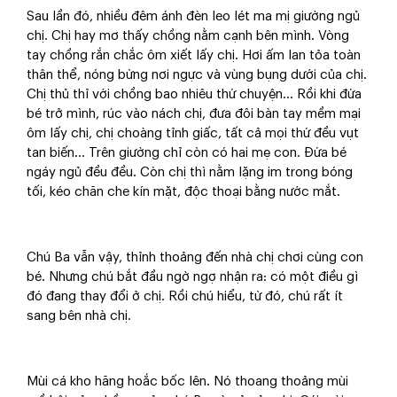
Sau lần đó, nhiều đêm ánh đèn leo lét ma mị giường ngủ
chị. Chị hay mơ thấy chồng nằm cạnh bên mình. Vòng
tay chồng rắn chắc ôm xiết lấy chị. Hơi ấm lan tỏa toàn
thân thể, nóng bừng nơi ngực và vùng bụng dưới của chị.
Chị thủ thỉ với chồng bao nhiêu thứ chuyện… Rồi khi đứa
bé trở mình, rúc vào nách chị, đưa đôi bàn tay mềm mại
ôm lấy chị, chị choàng tỉnh giấc, tất cả mọi thứ đều vụt
tan biến… Trên giường chỉ còn có hai mẹ con. Đứa bé
ngáy ngủ đều đều. Còn chị thì nằm lặng im trong bóng
tối, kéo chăn che kín mặt, độc thoại bằng nước mắt.
Chú Ba vẫn vậy, thỉnh thoảng đến nhà chị chơi cùng con
bé. Nhưng chú bắt đầu ngờ ngợ nhận ra: có một điều gì
đó đang thay đổi ở chị. Rồi chú hiểu, từ đó, chú rất ít
sang bên nhà chị.
Mùi cá kho hăng hoắc bốc lên. Nó thoang thoảng mùi