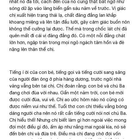
nhất nó đã tới, cách đến của nó cũng thật bất ngờ như
sóng dữ ập vào làng biển gần sáu năm về trước. Vị giác
chị xuất hiện trạng thái lạ, chất đăng đắng lan khắp
khoang miệng và lên tận đầu lưỡi, gây cảm giác buồn nôn
không thể cưỡng lại được. Thế mà trong chốc lát chị đã
quên mất đi cái vị đăng đắng đó. Có một nỗi đắng chát
lớn hơn, ngập tràn trong mọi ngõ ngách tâm hồn và đè
nặng lên thân thể chị.
Tiếng í ới của con bé, tiếng gọi và tiếng cười sang sảng
của người đàn ông ở phía hàng dương, trước ngôi nhà
văng vẳng bên tai chị. Chị đoán rằng: con bé và chú Ba
đang chơi đùa với nhau. Gần một năm trời, con bé mới
được cười đùa, vui vẻ. Chị ao ước hôm nào nó cũng có
được niềm vui như thế. Tuổi thơ con chị thiếu vắng bóng
dáng người cha nên nó rất cần tiếng cười nói nơi chú Ba.
Chị hiểu thế! Nhưng chị biết làm gì hơn ngoài việc mong
đợi một điều gì đó, ấm áp như nắng mai ngoài kia, nó sẽ
đến bên chị và đứa trẻ. Điều mà chị đang chờ đợi vốn