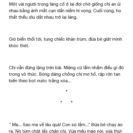
Một vài người trong làng cố ở lại đợi chờ giống chị an ủi
nhau bằng ánh mắt cạn dần niềm hi vọng. Cuối cùng, họ
thất thểu dìu dắt nhau trở lại làng.
Gió biển thổi tới, tung chiếc khăn trùm, đứa bé giật mình
khóc thét.
Chị vẫn đứng lặng trên bãi. Miệng cứ lẩm nhẩm điều gì đó
trong vô thức. Bóng dáng chồng chị mơ hồ, rập rờn tan
biến theo bọt nước trắng xóa…
*
* *
“ Mẹ… Sao mẹ về lâu quá! Con sợ lắm…” Đứa bé chạy ào
ra. Nó túm chặt lấy chân chị. Vừa mếu máo nói, vừa thút