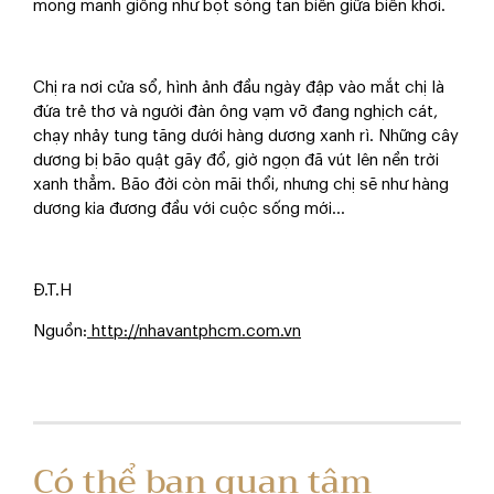
mong manh giống như bọt sóng tan biến giữa biển khơi.
Chị ra nơi cửa sổ, hình ảnh đầu ngày đập vào mắt chị là
đứa trẻ thơ và người đàn ông vạm vỡ đang nghịch cát,
chạy nhảy tung tăng dưới hàng dương xanh rì. Những cây
dương bị bão quật gãy đổ, giờ ngọn đã vút lên nền trời
xanh thẳm. Bão đời còn mãi thổi, nhưng chị sẽ như hàng
dương kia đương đầu với cuộc sống mới…
Đ.T.H
Nguồn:
http://nhavantphcm.com.vn
Có thể bạn quan tâm