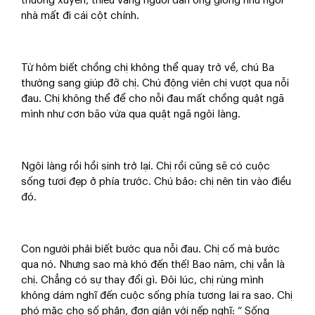
thường xuyên, thiếu vắng người đàn ông giống như ngôi
nhà mất đi cái cột chính.
Từ hôm biết chồng chị không thể quay trở về, chú Ba
thường sang giúp đỡ chị. Chú động viên chị vượt qua nỗi
đau. Chị không thể để cho nỗi đau mất chồng quật ngã
mình như cơn bão vừa qua quật ngã ngôi làng.
Ngôi làng rồi hồi sinh trở lại. Chị rồi cũng sẽ có cuộc
sống tươi đẹp ở phía trước. Chú bảo: chị nên tin vào điều
đó.
Con người phải biết bước qua nỗi đau. Chị cố mà bước
qua nó. Nhưng sao mà khó đến thế! Bao năm, chị vẫn là
chị. Chẳng có sự thay đổi gì. Đôi lúc, chị rùng mình
không dám nghĩ đến cuộc sống phía tương lai ra sao. Chị
phó mặc cho số phận, đơn giản với nếp nghĩ: “ Sống