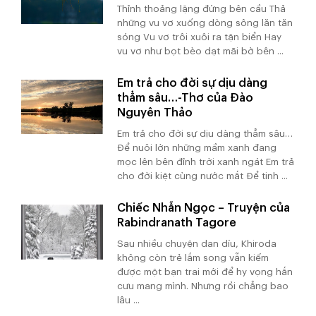
Thỉnh thoảng lặng đứng bên cầu Thả
những vu vơ xuống dòng sông lăn tăn
sóng Vu vơ trôi xuôi ra tận biển Hay
vu vơ như bọt bèo dạt mãi bờ bên ...
Em trả cho đời sự dịu dàng
thẳm sâu…-Thơ của Đào
Nguyên Thảo
Em trả cho đời sự dịu dàng thẳm sâu…
Để nuôi lớn những mầm xanh đang
mọc lên bên đỉnh trời xanh ngát Em trả
cho đời kiệt cùng nước mắt Để tinh ...
Chiếc Nhẫn Ngọc – Truyện của
Rabindranath Tagore
Sau nhiều chuyện dan díu, Khiroda
không còn trẻ lắm song vẫn kiếm
được một bạn trai mới để hy vọng hắn
cưu mang mình. Nhưng rồi chẳng bao
lâu ...