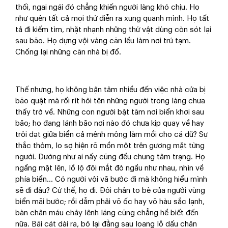
thối, ngai ngái đó chẳng khiến người làng khó chịu. Họ
như quên tất cả mọi thứ diễn ra xung quanh mình. Họ tất
tả đi kiếm tìm, nhặt nhạnh những thứ vật dùng còn sót lại
sau bão. Họ dựng vội vàng căn lều làm nơi trú tạm.
Chống lại những căn nhà bị đổ.
Thế nhưng, họ không bận tâm nhiều đến việc nhà cửa bị
bão quật mà rối rít hỏi tên những người trong làng chưa
thấy trở về. Những con người bật tăm nơi biển khơi sau
bão; họ đang lánh bão nơi nào đó chưa kịp quay về hay
trôi dạt giữa biển cả mênh mông làm mồi cho cá dữ? Sự
thắc thỏm, lo sợ hiện rõ mồn một trên gương mặt từng
người. Dường như ai nấy cũng đều chung tâm trạng. Họ
ngẩng mặt lên, lồ lộ đôi mắt đỏ ngầu như nhau, nhìn về
phía biển… Có người vội vã bước đi mà không hiểu mình
sẽ đi đâu? Cứ thế, họ đi. Đôi chân to bè của người vùng
biển mãi bước; rồi dẫm phải võ ốc hay võ hàu sắc lạnh,
bàn chân máu chảy lênh láng cũng chẳng hề biết đến
nữa. Bãi cát dài ra, bỏ lại đằng sau loang lỗ dấu chân