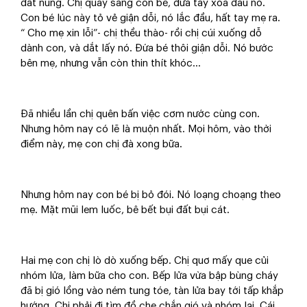
đất nung. Chị quay sang con bé, đưa tay xoa đầu nó.
Con bé lúc này tỏ vẻ giận dỗi, nó lắc đầu, hất tay mẹ ra.
“ Cho mẹ xin lỗi”- chị thều thào- rồi chị cúi xuống dỗ
dành con, và dắt lấy nó. Đứa bé thôi giận dỗi. Nó bước
bên mẹ, nhưng vẫn còn thin thít khóc…
Đã nhiều lần chị quên bấn việc cơm nước cùng con.
Nhưng hôm nay có lẽ là muộn nhất. Mọi hôm, vào thời
điểm này, mẹ con chị đà xong bữa.
Nhưng hôm nay con bé bị bỏ đói. Nó loạng choạng theo
mẹ. Mặt mũi lem luốc, bê bết bụi đất bụi cát.
Hai mẹ con chị lò dò xuống bếp. Chị quơ mấy que củi
nhóm lửa, làm bữa cho con. Bếp lửa vừa bập bùng cháy
đã bị gió lồng vào ném tung tóe, tàn lửa bay tới tấp khắp
hướng. Chị phải đi tìm đồ che chắn gió và nhóm lại. Cái