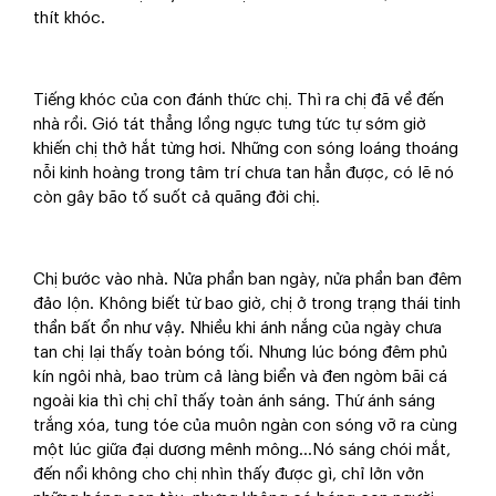
thít khóc.
Tiếng khóc của con đánh thức chị. Thì ra chị đã về đến
nhà rồi. Gió tát thẳng lồng ngực tưng tức tự sớm giờ
khiến chị thở hắt từng hơi. Những con sóng loáng thoáng
nỗi kinh hoàng trong tâm trí chưa tan hẳn được, có lẽ nó
còn gây bão tố suốt cả quãng đời chị.
Chị bước vào nhà. Nửa phần ban ngày, nửa phần ban đêm
đảo lộn. Không biết từ bao giờ, chị ở trong trạng thái tinh
thần bất ổn như vậy. Nhiều khi ánh nắng của ngày chưa
tan chị lại thấy toàn bóng tối. Nhưng lúc bóng đêm phủ
kín ngôi nhà, bao trùm cả làng biển và đen ngòm bãi cá
ngoài kia thì chị chỉ thấy toàn ánh sáng. Thứ ánh sáng
trắng xóa, tung tóe của muôn ngàn con sóng vỡ ra cùng
một lúc giữa đại dương mênh mông…Nó sáng chói mắt,
đến nổi không cho chị nhìn thấy được gì, chỉ lởn vởn