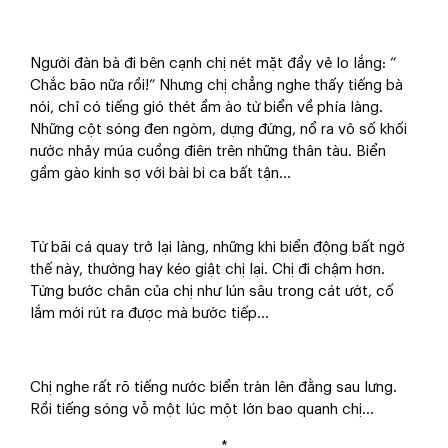
Người đàn bà đi bên cạnh chị nét mặt đầy vẻ lo lắng: “
Chắc bão nữa rồi!” Nhưng chị chẳng nghe thấy tiếng bà
nói, chỉ có tiếng gió thét ầm ào từ biển về phía làng.
Những cột sóng đen ngòm, dựng đứng, nổ ra vô số khối
nước nhảy múa cuồng điên trên những thân tàu. Biển
gầm gào kinh sợ với bài bi ca bất tận…
Từ bãi cá quay trở lại làng, những khi biển động bất ngờ
thế này, thường hay kéo giật chị lại. Chị đi chậm hơn.
Từng bước chân của chị như lún sâu trong cát ướt, cố
lắm mới rút ra được mà bước tiếp…
Chị nghe rất rõ tiếng nước biển tràn lên đằng sau lưng.
Rồi tiếng sóng vỗ một lúc một lớn bao quanh chị…
*