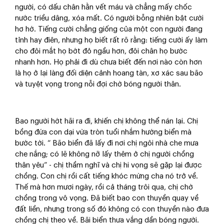
người, có dấu chân hằn vết máu và chẳng mấy chốc
nước triều dâng, xóa mất. Có người bỗng nhiên bật cười
hơ hớ. Tiếng cười chẳng giống của một con người đang
tỉnh hay điên, nhưng họ biết rất rõ rằng: tiếng cười ấy làm
cho đôi mắt họ bớt đỏ ngầu hơn, đôi chân họ bước
nhanh hơn. Họ phải đi dù chưa biết đến nơi nào còn hơn
là họ ở lại làng đối diện cảnh hoang tàn, xơ xác sau bão
và tuyệt vọng trong nỗi đợi chờ bóng người thân.
Bao người hớt hãi ra đi, khiến chị không thể nán lại. Chị
bồng đứa con dại vừa tròn tuổi nhắm hướng biển mà
bước tới. “ Bão biển đã lấy đi nơi chị ngôi nhà che mưa
che nắng; có lẽ không nỡ lấy thêm ở chị người chồng
thân yêu” - chị thầm nghĩ và chị hi vọng sẽ gặp lại được
chồng. Con chị rồi cất tiếng khóc mừng cha nó trở về.
Thế mà hơn mươi ngày, rồi cả tháng trôi qua, chị chờ
chồng trong vô vọng. Đã biết bao con thuyền quay về
đất liền, nhưng trong số đó không có con thuyền nào đưa
chồng chị theo về. Bãi biển thưa vắng dần bóng người.