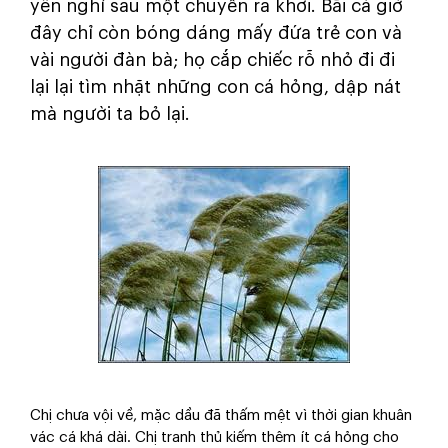
yên nghỉ sau một chuyến ra khơi. Bãi cá giờ
đây chỉ còn bóng dáng mấy đứa trẻ con và
vài người đàn bà; họ cắp chiếc rỗ nhỏ đi đi
lại lại tìm nhặt những con cá hỏng, dập nát
mà người ta bỏ lại.
Chị chưa vội về, mặc dầu đã thấm mệt vì thời gian khuân
vác cá khá dài. Chị tranh thủ kiếm thêm ít cá hỏng cho