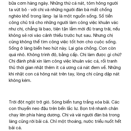
bữa cơm hàng ngày. Những thứ cá nát, tôm hỏng người
ta vứt bỏ - với chị và những người đàn bà mất chồng
nghèo khổ trong làng- lại là một nguồn sống. Số tiền
công chủ trả cho những người làm công việc khuân vác
như chị, chẳng là bao, tiện tặn lắm mới đủ trang trải, nếu
không sẽ rơi vào cảnh thiếu trước hụt sau. Nhưng chị
cũng không thể tìm công việc tốt hơn cho cuộc sống.
Sống ở làng biển heo hút này. Lại góa chồng. Con còn
quá nhỏ. Không trình độ, bằng cấp. Chị làm được gì chứ?
Chị đành phải xin làm công việc khuân vác cá, rồi tranh
thủ thời gian nhặt thêm ít cá ương cá nát đem về. Những
khi nhặt con cá hỏng nát trên tay, lòng chị cũng dập nát
không kém.
Trời đột ngột trở gió. Sóng biển tung trắng xóa bãi. Các
con thuyền neo đậu trên bến lắc lư. Bọn trẻ nhanh chân
chạy lên phía hàng dương. Chị và vài người đàn bà trong
làng cũng rời bãi cá. Chỉ một thoáng, nước triều nuốt hết
bãi cá.