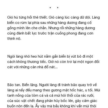
* *
Gió hú từng hồi thê thiết. Gió càng lúc càng dữ dội. Làng
biển co rúm lại phía sau những hàng dương đang cố
gồng mình lên che chắn. Nhưng rồi những hàng dương
cũng đành bất lực trước trận cuồng phong đang cơn
thịnh nộ.
Ngôi làng nhỏ heo hút nằm gần biển bị vứt bỏ đi một
cách không thương tiếc. Giờ nó còn trơ lại một ngọn đồi
cát với những căn nhà đổ nát…
Bão tan. Biển lặng. Người làng đi tránh bão quay trở về
làng ai nấy đều mang theo gương mặt hốc hác, u tối. Mùi
tanh nồng của tôm cá và cả mùi hôi thối của rác rưởi,
của súc vật chết đang phân hủy bốc lên, gây cảm giác
buồn nôn đến lạ. Ấy vậy mà bầu không khí vẩn mùi thôi