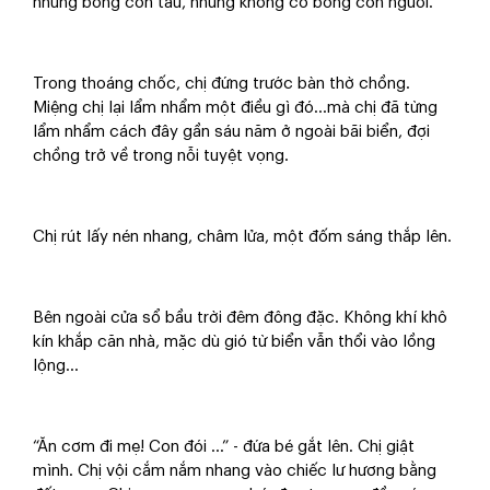
những bóng con tàu, nhưng không có bóng con người.
Trong thoáng chốc, chị đứng trước bàn thờ chồng.
Miệng chị lại lẩm nhẩm một điều gì đó…mà chị đã từng
lẩm nhẩm cách đây gần sáu năm ở ngoài bãi biển, đợi
chồng trở về trong nỗi tuyệt vọng.
Chị rút lấy nén nhang, châm lửa, một đốm sáng thắp lên.
Bên ngoài cửa sổ bầu trời đêm đông đặc. Không khí khô
kín khắp căn nhà, mặc dù gió từ biển vẫn thổi vào lồng
lộng…
“Ăn cơm đi mẹ! Con đói …” - đứa bé gắt lên. Chị giật
mình. Chị vội cắm nắm nhang vào chiếc lư hương bằng