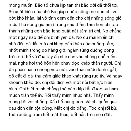
mong muốn. Bão tố chưa kịp tan thì bão đời đã thổi tới.
Sự xuất hiện của chú Ba giúp cuộc sống mẹ con chị vơi
bớt khó khăn, lại vô tình đem đến cho chị những sóng gió
mới. Thứ sóng gió âm ỉ trong sâu thẳm tâm hồn chị tạo
thành những cơn bão lòng quật nát tâm trí chị. Nó chẳng
một ngày nào để chị bình yên cả. Nó cứ mãi khiến chị
nhớ đến cái lần mà chị khép cẩn thận cửa buồng tắm,
nhốt mình trong đó hàng giờ, ngắm từng đường cong
trên cơ thể và đưa tay ấn nhè nhẹ vào những chỗ mềm
mại, nghe hơi thở hổn hển chạy dọc khắp thân người. Chị
đã phải nhanh chóng vục mặt vào thau nước lạnh ngắt,
cố cắt đi cái thứ cảm giác khao khát rừng rực ấy. Và ngay
khoảnh khắc đó, chị đối diện với một nỗi bất lực hiện
hình. Chị biết mình chẳng thể nào dập tắt được sự ham
muốn trần thế ấy. Rồi thấy mình nhục nhã. Thấy mình
mang tội với chồng. Xấu hổ cùng con. Và chị quằn quại,
đau đớn đến tột cùng. Mắt chị đờ đẩng. Tóc chị rối bù,
tuôn xuống trùm hết mặt thau, bết hẳn trên nền đất.