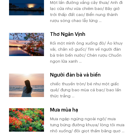
Một lần đường vắng cây thưa/ Anh đi
lạc cửa như vừa chiêm bao/ Bây giờ
trời thấp đất cao/ Biển nung thành
rượu sóng chao lẫy lừng ...
Thơ Ngân Vịnh
Rồi một mình ông xuống đò/ Áo khuy
vải, chân xỏ guốc/ Tìm về người đàn
bà trên bến nước/ Chén rượu Chuồn
ngọn lửa xanh ...
Người đàn bà và biển
chiếc thuyền tròn/ bé như một giấc
quê/ đựng bao mùa cá bạc/ bao lần
thức trắng ...
Mưa mùa hạ
Mưa ngập ngừng ngoài ngõ/ mưa
tưng bừng đường khuya/ lòng tôi mưa
nhỏ xuống/ đôi giọt thầm bâng quơ ...