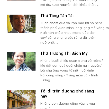
mê dụ/ Cao nguyên dần khỏa thân. ...
Thơ Tăng Tấn Tài
Xuân chớm qua vai rộn bao lời hò hẹn/
thành phố vươn mình lồng lộng mở vòng ta
Ngả nón chào nhau mộng ước đắm
say/ cùng chung sức rộng dài thêm
ngõ phố. ...
Thơ Trương Thị Bách Mỵ
Những buổi chiều quan trọng với sông/
Mẹ dắt con quỳ dưới chân núi nguyện/
Lời cha ông vọng từ niềm cổ kính/
Núi cùng sông - Trăng mùa cũ - Trình
Tường ...
Tôi đi trên đường phố sáng
nay
Những con đường cũng vừa lạ vừa
quen/