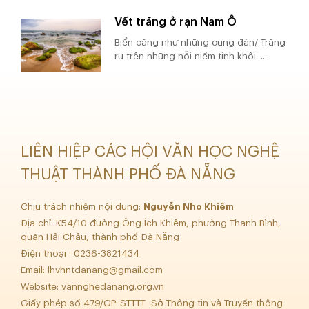
Vết trăng ở rạn Nam Ô
Biển căng như những cung đàn/ Trăng
ru trên những nỗi niềm tinh khôi. ...
LIÊN HIỆP CÁC HỘI VĂN HỌC NGHỆ
THUẬT THÀNH PHỐ ĐÀ NẴNG
Chịu trách nhiệm nội dung:
Nguyễn Nho Khiêm
Địa chỉ: K54/10 đường Ông Ích Khiêm, phường Thanh Bình,
quận Hải Châu, thành phố Đà Nẵng
Điện thoại : 0236-3821434
Email:
lhvhntdanang@gmail.com
Website: vannghedanang.org.vn
Giấy phép số 479/GP-STTTT Sở Thông tin và Truyền thông