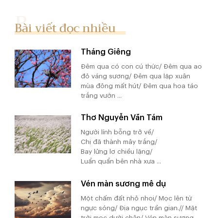
Bài viết đọc nhiều
Tháng Giêng
Đêm qua có con cú thức/ Đêm qua ao
đỏ váng sương/ Đêm qua lập xuân
mùa đông mất hút/ Đêm qua hoa táo
trắng vườn ...
Thơ Nguyễn Văn Tám
Người lính bỗng trở về/
Chị đã thành mây trắng/
Bay lửng lơ chiều lặng/
Luẩn quẩn bên nhà xưa ...
Vén màn sương mê dụ
Một chấm đất nhỏ nhoi/ Mọc lên từ
ngực sóng/ Địa ngục trần gian.// Mặt
trời mọc dưới chân/ Vén màn sương