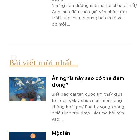
Những con đường mới mở tôi chưa đi hết/
Cơn mưa đầu xuân gió vừa chớm rét/
Trời hừng lên nét hững hờ em tô vội
bờ môi ...
Bài viết mới nhất
Ân nghĩa này sao có thể đếm
đong?
Biết bao cái tên được tìm thấy giữa
trời đêm//Mấy chục năm mỏi mong
không hoài phí/ Bao hy vọng không
phiêu linh trôi dạt// Giọt mồ hôi tẩm
vào ...
Một lần