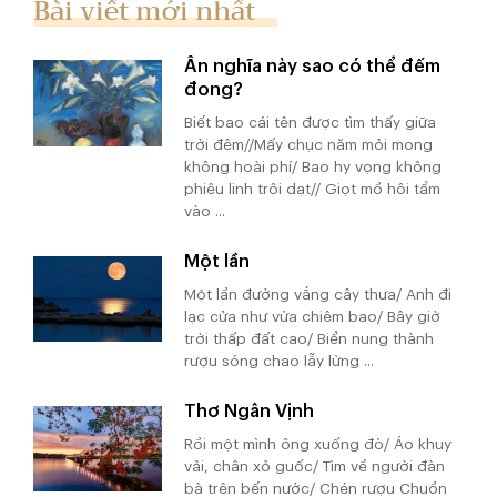
Bài viết mới nhất
Ân nghĩa này sao có thể đếm
đong?
Biết bao cái tên được tìm thấy giữa
trời đêm//Mấy chục năm mỏi mong
không hoài phí/ Bao hy vọng không
phiêu linh trôi dạt// Giọt mồ hôi tẩm
vào ...
Một lần
Một lần đường vắng cây thưa/ Anh đi
lạc cửa như vừa chiêm bao/ Bây giờ
trời thấp đất cao/ Biển nung thành
rượu sóng chao lẫy lừng ...
Thơ Ngân Vịnh
Rồi một mình ông xuống đò/ Áo khuy
vải, chân xỏ guốc/ Tìm về người đàn
bà trên bến nước/ Chén rượu Chuồn