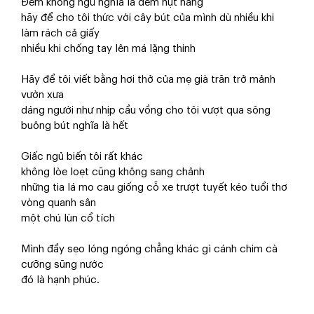
Đêm không ngủ nghĩa là đêm hụt hẫng
hãy để cho tôi thức với cây bút của mình dù nhiều khi
làm rách cả giấy
nhiều khi chống tay lên má lặng thinh
Hãy để tôi viết bằng hơi thở của mẹ già trăn trở mảnh
vườn xưa
dáng người như nhịp cầu vồng cho tôi vượt qua sông
buông bút nghĩa là hết
Giấc ngủ biến tôi rất khác
không lòe loẹt cũng không sang chảnh
những tia lá mo cau giống cỗ xe trượt tuyết kéo tuổi thơ
vòng quanh sân
một chú lùn cổ tích
Mình đầy sẹo lóng ngóng chẳng khác gì cánh chim cà
cưỡng sũng nước
đó là hạnh phúc.