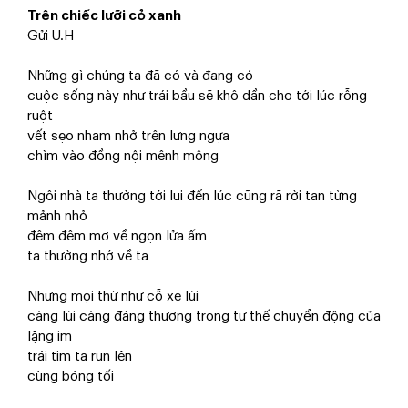
Trên chiếc lưỡi cỏ xanh
Gửi U.H
Những gì chúng ta đã có và đang có
cuộc sống này như trái bầu sẽ khô dần cho tới lúc rỗng
ruột
vết sẹo nham nhở trên lưng ngựa
chìm vào đồng nội mênh mông
Ngôi nhà ta thường tới lui đến lúc cũng rã rời tan từng
mảnh nhỏ
đêm đêm mơ về ngọn lửa ấm
ta thường nhớ về ta
Nhưng mọi thứ như cỗ xe lùi
càng lùi càng đáng thương trong tư thế chuyển động của
lặng im
trái tim ta run lên
cùng bóng tối