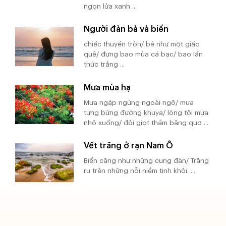
ngọn lửa xanh ...
Người đàn bà và biển
chiếc thuyền tròn/ bé như một giấc
quê/ đựng bao mùa cá bạc/ bao lần
thức trắng ...
Mưa mùa hạ
Mưa ngập ngừng ngoài ngõ/ mưa
tưng bừng đường khuya/ lòng tôi mưa
nhỏ xuống/ đôi giọt thầm bâng quơ ...
Vết trăng ở rạn Nam Ô
Biển căng như những cung đàn/ Trăng
ru trên những nỗi niềm tinh khôi. ...