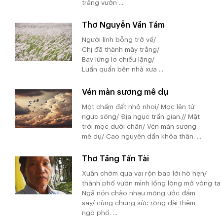
trắng vườn ...
Thơ Nguyễn Văn Tám
Người lính bỗng trở về/
Chị đã thành mây trắng/
Bay lửng lơ chiều lặng/
Luẩn quẩn bên nhà xưa ...
Vén màn sương mê dụ
Một chấm đất nhỏ nhoi/ Mọc lên từ
ngực sóng/ Địa ngục trần gian.// Mặt
trời mọc dưới chân/ Vén màn sương
mê dụ/ Cao nguyên dần khỏa thân. ...
Thơ Tăng Tấn Tài
Xuân chớm qua vai rộn bao lời hò hẹn/
thành phố vươn mình lồng lộng mở vòng ta
Ngả nón chào nhau mộng ước đắm
say/ cùng chung sức rộng dài thêm
ngõ phố. ...