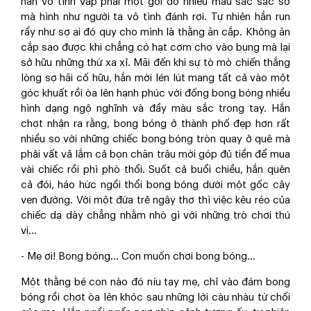
hắn vô tình vấp phải một gói đồ nhiều màu sắc sặc sỡ
mà hình như người ta vô tình đánh rơi. Tự nhiên hắn run
rẩy như sợ ai đó quy cho mình là thằng ăn cắp. Không ăn
cắp sao được khi chẳng có hạt cơm cho vào bụng mà lại
sở hữu những thứ xa xỉ. Mãi đến khi sự tò mò chiến thắng
lòng sợ hãi cố hữu, hắn mới lén lút mang tất cả vào một
góc khuất rồi òa lên hạnh phúc với đống bong bóng nhiều
hình dạng ngộ nghĩnh và đầy màu sắc trong tay. Hắn
chợt nhận ra rằng, bong bóng ở thành phố đẹp hơn rất
nhiều so với những chiếc bong bóng tròn quay ở quê mà
phải vất vả lắm cả bọn chăn trâu mới góp đủ tiền để mua
vài chiếc rồi phì phò thổi. Suốt cả buổi chiều, hắn quên
cả đói, háo hức ngồi thổi bong bóng dưới một gốc cây
ven đường. Với một đứa trẻ ngây thơ thì việc kêu réo của
chiếc dạ dày chẳng nhằm nhò gì với những trò chơi thú
vị...
- Mẹ ơi! Bong bóng... Con muốn chơi bong bóng...
Một thằng bé con nào đó níu tay mẹ, chỉ vào đám bong
bóng rồi chợt òa lên khóc sau những lời càu nhàu từ chối