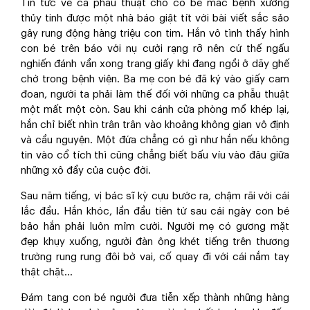
Tin tức về ca phẫu thuật cho cô bé mắc bệnh xương
thủy tinh được một nhà báo giật tít với bài viết sắc sảo
gây rung động hàng triệu con tim. Hắn vô tình thấy hình
con bé trên báo với nụ cười rạng rỡ nên cứ thế ngấu
nghiến đánh vần xong trang giấy khi đang ngồi ở dãy ghế
chờ trong bệnh viện. Ba mẹ con bé đã ký vào giấy cam
đoan, người ta phải làm thế đối với những ca phẫu thuật
một mất một còn. Sau khi cánh cửa phòng mổ khép lại,
hắn chỉ biết nhìn trân trân vào khoảng không gian vô định
và cầu nguyện. Một đứa chẳng có gì như hắn nếu không
tin vào cổ tích thì cũng chẳng biết bấu víu vào đâu giữa
những xô đẩy của cuộc đời.
Sau năm tiếng, vị bác sĩ kỳ cựu bước ra, chậm rãi với cái
lắc đầu. Hắn khóc, lần đầu tiên từ sau cái ngày con bé
bảo hắn phải luôn mỉm cười. Người mẹ có gương mặt
đẹp khụy xuống, người đàn ông khét tiếng trên thương
trường rung rung đôi bờ vai, cố quay đi với cái nắm tay
thật chặt...
Đám tang con bé người đưa tiễn xếp thành những hàng