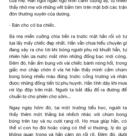
của mẹ. Hắn ngồi ngẩn ngơ nhìn cảnh tượng ấy, tự nhiên
thấy nhớ mẹ với những vết bầm tím trên mặt bởi các trận
đòn thường xuyên của dượng.
- Bán cho cô ba chiếc.
Bà mẹ miễn cưỡng chìa tiền ra trước mặt hắn rồi vô tư
lựa lấy mấy chiếc đẹp nhất. Hắn vẫn chưa hiểu chuyện gì
đang xảy ra cho tới khi bóng người phụ nữ khuất hẳn, tự
nhiên hắn ứa nước mắt nhìn những đồng bạc mới cóng.
Đêm đó, hắn ấm bụng với vài chiếc bánh nóng hổi, trong
giấc mơ chập chờn ở vỉa hè hắn thấy mình cầm chùm
bong bóng nhiều màu đứng trước cổng trường và nhận
được những đồng tiền từ phụ huynh. Hắn tỉnh dậy khi mưa
rơi lộp độp trên mặt. Người ta bắt đầu đổ ra đường để
chuẩn bị cho phiên chợ sớm...
Ngay ngày hôm đó, tại một trường tiểu học, người ta
thấy thêm một thằng bé nhếch nhác với chùm bong
bóng trên tay và nụ cười rạng rỡ. Họ mua giúp hắn, có
thể vì con họ đòi hoặc cũng có thể vì thương, lý do gì
không quan trọng và hắn cảm ơn rối rít. Đêm đó, dưới