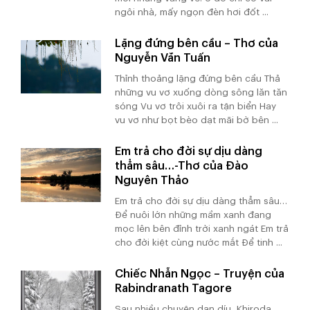
ngôi nhà, mấy ngọn đèn hơi đốt ...
Lặng đứng bên cầu – Thơ của
Nguyễn Văn Tuấn
Thỉnh thoảng lặng đứng bên cầu Thả
những vu vơ xuống dòng sông lăn tăn
sóng Vu vơ trôi xuôi ra tận biển Hay
vu vơ như bọt bèo dạt mãi bờ bên ...
Em trả cho đời sự dịu dàng
thẳm sâu…-Thơ của Đào
Nguyên Thảo
Em trả cho đời sự dịu dàng thẳm sâu…
Để nuôi lớn những mầm xanh đang
mọc lên bên đỉnh trời xanh ngát Em trả
cho đời kiệt cùng nước mắt Để tinh ...
Chiếc Nhẫn Ngọc – Truyện của
Rabindranath Tagore
Sau nhiều chuyện dan díu, Khiroda