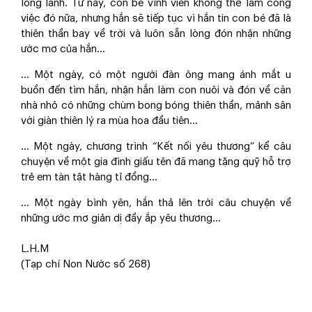
long lanh. Từ nay, con bé vĩnh viễn không thể làm công
việc đó nữa, nhưng hắn sẽ tiếp tục vì hắn tin con bé đã là
thiên thần bay về trời và luôn sẵn lòng đón nhận những
ước mơ của hắn...
... Một ngày, có một người đàn ông mang ánh mắt u
buồn đến tìm hắn, nhận hắn làm con nuôi và đón về căn
nhà nhỏ có những chùm bong bóng thiên thần, mảnh sân
với giàn thiên lý ra mùa hoa đầu tiên...
... Một ngày, chương trình “Kết nối yêu thương” kể câu
chuyện về một gia đình giấu tên đã mang tặng quỹ hỗ trợ
trẻ em tàn tật hàng tỉ đồng...
... Một ngày bình yên, hắn thả lên trời câu chuyện về
những ước mơ giản dị đầy ắp yêu thương...
L.H.M
(Tạp chí Non Nước số 268)