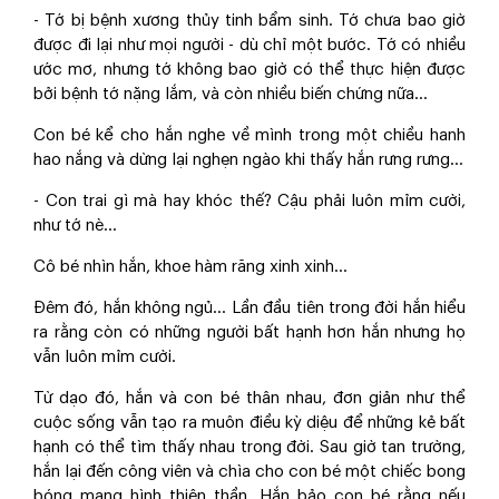
- Tớ bị bệnh xương thủy tinh bẩm sinh. Tớ chưa bao giờ
được đi lại như mọi người - dù chỉ một bước. Tớ có nhiều
ước mơ, nhưng tớ không bao giờ có thể thực hiện được
bởi bệnh tớ nặng lắm, và còn nhiều biến chứng nữa...
Con bé kể cho hắn nghe về mình trong một chiều hanh
hao nắng và dừng lại nghẹn ngào khi thấy hắn rưng rưng...
- Con trai gì mà hay khóc thế? Cậu phải luôn mỉm cười,
như tớ nè...
Cô bé nhìn hắn, khoe hàm răng xinh xinh...
Đêm đó, hắn không ngủ... Lần đầu tiên trong đời hắn hiểu
ra rằng còn có những người bất hạnh hơn hắn nhưng họ
vẫn luôn mỉm cười.
Từ dạo đó, hắn và con bé thân nhau, đơn giản như thể
cuộc sống vẫn tạo ra muôn điều kỳ diệu để những kẻ bất
hạnh có thể tìm thấy nhau trong đời. Sau giờ tan trường,
hắn lại đến công viên và chìa cho con bé một chiếc bong
bóng mang hình thiên thần. Hắn bảo con bé rằng nếu