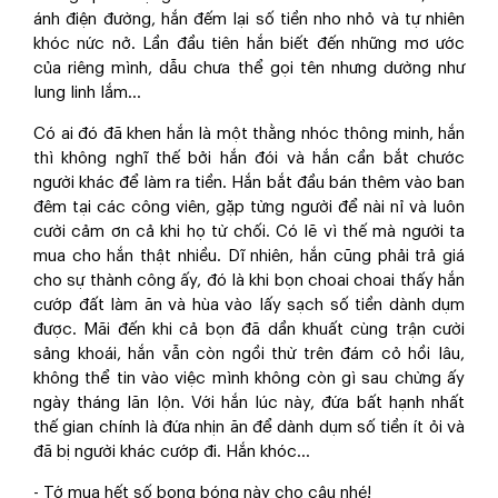
ánh điện đường, hắn đếm lại số tiền nho nhỏ và tự nhiên
khóc nức nở. Lần đầu tiên hắn biết đến những mơ ước
của riêng mình, dẫu chưa thể gọi tên nhưng dường như
lung linh lắm...
Có ai đó đã khen hắn là một thằng nhóc thông minh, hắn
thì không nghĩ thế bởi hắn đói và hắn cần bắt chước
người khác để làm ra tiền. Hắn bắt đầu bán thêm vào ban
đêm tại các công viên, gặp từng người để nài nỉ và luôn
cười cảm ơn cả khi họ từ chối. Có lẽ vì thế mà người ta
mua cho hắn thật nhiều. Dĩ nhiên, hắn cũng phải trả giá
cho sự thành công ấy, đó là khi bọn choai choai thấy hắn
cướp đất làm ăn và hùa vào lấy sạch số tiền dành dụm
được. Mãi đến khi cả bọn đã dần khuất cùng trận cười
sảng khoái, hắn vẫn còn ngồi thừ trên đám cỏ hồi lâu,
không thể tin vào việc mình không còn gì sau chừng ấy
ngày tháng lăn lộn. Với hắn lúc này, đứa bất hạnh nhất
thế gian chính là đứa nhịn ăn để dành dụm số tiền ít ỏi và
đã bị người khác cướp đi. Hắn khóc...
- Tớ mua hết số bong bóng này cho cậu nhé!