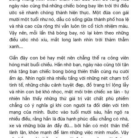
ngày nào cũng thả những chiếc bóng bay lên trời thì điều
ước sẽ nhanh chóng thành hiện thực. Một đứa con gái
mười một tuổi như nó, dẫu có sống giữa thành phố hoa lệ
và nhà cao cửa rộng thì vẫn luôn tin cổ tích nhiệm màu.
Vậy nên, mỗi lần thả bóng bay, nó lại kèm theo những
điều ước nhỏ xíu, mắt long lanh nhìn trời thăm thẳm
xanh...
Gần đây con bé hay mệt nên chẳng thể ra công viên
hóng mát buổi chiều. Hắn nhớ bạn, ngày nào cũng tới tận
nhà tặng bạn chiếc bong bóng thiên thần cùng nụ cười
ấm áp. Nhìn ngôi nhà nhiều tầng với những nét chạm trổ
tinh tế, những chậu cảnh tuyệt đẹp, đồ trang trí lộng lẫy
và nhìn con bé khó nhọc, mệt mỏi trên chiếc xe lăn - tự
nhiên hắn thấy những thứ giá trị vật chất phù phiếm
chẳng có ý nghĩa gì khi con người ta đối diện với tính
mạng của mình. Bước vào tuổi mười sáu, hắn ngộ ra
nhiều điều, rằng hắn là đứa hạnh phúc dẫu chẳng có nhà,
xe và những bữa ăn đầy đủ... bởi hắn có một thân thể
lành lặn, khỏe mạnh để làm những việc mình muốn. Vậy