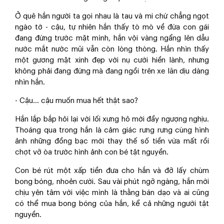
Ở quê hắn người ta gọi nhau là tau và mi chứ chẳng ngọt
ngào tớ - cậu, tự nhiên hắn thấy tò mò về đứa con gái
đang đứng trước mặt mình, hắn vội vàng ngẩng lên dẫu
nước mắt nước mũi vẫn còn lòng thòng. Hắn nhìn thấy
một gương mặt xinh đẹp với nụ cười hiền lành, nhưng
không phải đang đứng mà đang ngồi trên xe lăn dịu dàng
nhìn hắn.
- Cậu... cậu muốn mua hết thật sao?
Hắn lắp bắp hỏi lại với lối xưng hô mới đầy ngượng nghịu.
Thoáng qua trong hắn là cảm giác rưng rưng cùng hình
ảnh những đồng bạc mới thay thế số tiền vừa mất rồi
chợt vỡ òa trước hình ảnh con bé tật nguyền.
Con bé rút một xấp tiền đưa cho hắn và đỡ lấy chùm
bong bóng, nhoẻn cười. Sau vài phút ngỡ ngàng, hắn mới
chịu yên tâm với việc mình là thằng bán dạo và ai cũng
có thể mua bong bóng của hắn, kể cả những người tật
nguyền.