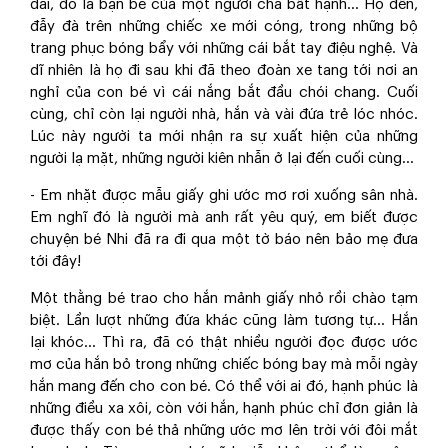
dài, đó là bạn bè của một người cha bất hạnh... Họ đến,
đẫy đà trên những chiếc xe mới cóng, trong những bộ
trang phục bóng bẩy với những cái bắt tay điệu nghệ. Và
dĩ nhiên là họ đi sau khi đã theo đoàn xe tang tới nơi an
nghỉ của con bé vì cái nắng bắt đầu chói chang. Cuối
cùng, chỉ còn lại người nhà, hắn và vài đứa trẻ lóc nhóc.
Lúc này người ta mới nhận ra sự xuất hiện của những
người lạ mặt, những người kiên nhẫn ở lại đến cuối cùng...
- Em nhặt được mẫu giấy ghi ước mơ rơi xuống sân nhà.
Em nghĩ đó là người mà anh rất yêu quý, em biết được
chuyện bé Nhi đã ra đi qua một tờ báo nên bảo mẹ đưa
tới đây!
Một thằng bé trao cho hắn mảnh giấy nhỏ rồi chào tạm
biệt. Lần lượt những đứa khác cũng làm tương tự... Hắn
lại khóc... Thì ra, đã có thật nhiều người đọc được ước
mơ của hắn bỏ trong những chiếc bóng bay mà mỗi ngày
hắn mang đến cho con bé. Có thể với ai đó, hạnh phúc là
những điều xa xôi, còn với hắn, hạnh phúc chỉ đơn giản là
được thấy con bé thả những ước mơ lên trời với đôi mắt