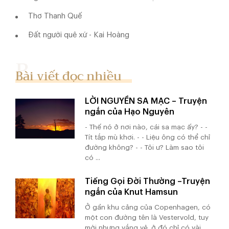
Thơ Thanh Quế
Đất người quê xứ - Kai Hoàng
Bài viết đọc nhiều
LỜI NGUYỀN SA MẠC – Truyện
ngắn của Hạo Nguyên
- Thế nó ở nơi nào, cái sa mạc ấy? - -
Tít tắp mù khơi. - - Liệu ông có thể chỉ
đường không? - - Tôi ư? Làm sao tôi
có ...
Tiếng Gọi Đời Thường –Truyện
ngắn của Knut Hamsun
Ở gần khu cảng của Copenhagen, có
một con đường tên là Vestervold, tuy
mới nhưng vắng vẻ. ở đó chỉ có vài