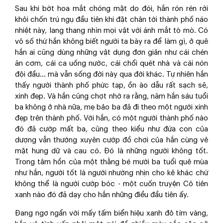
Sau khi bớt hoa mắt chóng mặt do đói, hắn rón rén rời
khỏi chốn trú ngụ đầu tiên khi đặt chân tới thành phố náo
nhiệt này, lang thang nhìn mọi vật với ánh mắt tò mò. Có
vô số thứ hắn không biết người ta bày ra để làm gì, ở quê
hắn ai cũng dùng những vật dụng đơn giản như cái chén
ăn cơm, cái ca uống nước, cái chổi quét nhà và cái nón
đội đầu... mà vẫn sống đời này qua đời khác. Tự nhiên hắn
thấy người thành phố phức tạp, ồn ào dẫu rất sạch sẽ,
xinh đẹp. Và hắn cũng chợt nhớ ra rằng, năm hắn sáu tuổi
ba không ở nhà nữa, mẹ bảo ba đã đi theo một người xinh
đẹp trên thành phố. Với hắn, có một người thành phố nào
đó đã cướp mất ba, cũng theo kiểu như đứa con của
dượng vẫn thường xuyên cướp đồ chơi của hắn cùng vẻ
mặt hung dữ và cau có. Đó là những người không tốt.
Trong tâm hồn của một thằng bé mười ba tuổi quê mùa
như hắn, người tốt là người nhường nhịn cho kẻ khác chứ
không thể là người cướp bóc - một cuốn truyện Cô tiên
xanh nào đó đã dạy cho hắn những điều đầu tiên ấy.
Đang ngơ ngẩn với mấy tấm biển hiệu xanh đỏ tím vàng,