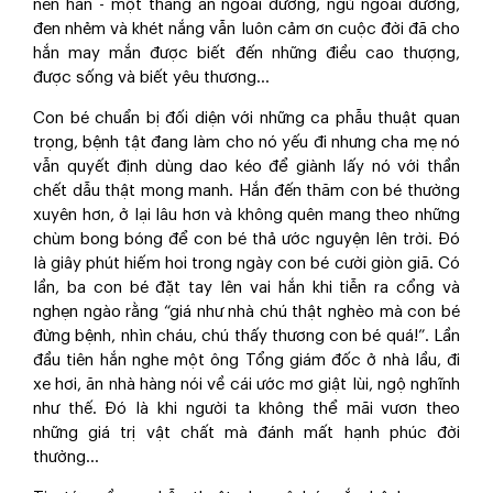
nên hắn - một thằng ăn ngoài đường, ngủ ngoài đường,
đen nhẻm và khét nắng vẫn luôn cảm ơn cuộc đời đã cho
hắn may mắn được biết đến những điều cao thượng,
được sống và biết yêu thương...
Con bé chuẩn bị đối diện với những ca phẫu thuật quan
trọng, bệnh tật đang làm cho nó yếu đi nhưng cha mẹ nó
vẫn quyết định dùng dao kéo để giành lấy nó với thần
chết dẫu thật mong manh. Hắn đến thăm con bé thường
xuyên hơn, ở lại lâu hơn và không quên mang theo những
chùm bong bóng để con bé thả ước nguyện lên trời. Đó
là giây phút hiếm hoi trong ngày con bé cười giòn giã. Có
lần, ba con bé đặt tay lên vai hắn khi tiễn ra cổng và
nghẹn ngào rằng “giá như nhà chú thật nghèo mà con bé
đừng bệnh, nhìn cháu, chú thấy thương con bé quá!”. Lần
đầu tiên hắn nghe một ông Tổng giám đốc ở nhà lầu, đi
xe hơi, ăn nhà hàng nói về cái ước mơ giật lùi, ngộ nghĩnh
như thế. Đó là khi người ta không thể mãi vươn theo
những giá trị vật chất mà đánh mất hạnh phúc đời
thường...