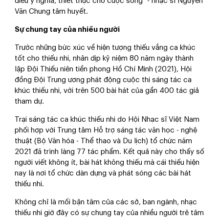
điều ý nghĩa, thiết thực cho cuộc sống" - nhạc sĩ Nguyễn
Văn Chung tâm huyết.
Sự chung tay của nhiều người
Trước những bức xúc về hiện tượng thiếu vắng ca khúc
tốt cho thiếu nhi, nhân dịp kỷ niệm 80 năm ngày thành
lập Đội Thiếu niên tiền phong Hồ Chí Minh (2021), Hội
đồng Đội Trung ương phát động cuộc thi sáng tác ca
khúc thiếu nhi, với trên 500 bài hát của gần 400 tác giả
tham dự.
Trại sáng tác ca khúc thiếu nhi do Hội Nhạc sĩ Việt Nam
phối hợp với Trung tâm Hỗ trợ sáng tác văn học - nghệ
thuật (Bộ Văn hóa - Thể thao và Du lịch) tổ chức năm
2021 đã trình làng 77 tác phẩm. Kết quả này cho thấy số
người viết không ít, bài hát không thiếu mà cái thiếu hiện
nay là nơi tổ chức dàn dựng và phát sóng các bài hát
thiếu nhi.
Không chỉ là mối bận tâm của các sở, ban ngành, nhạc
thiếu nhi giờ đây có sự chung tay của nhiều người trẻ tâm