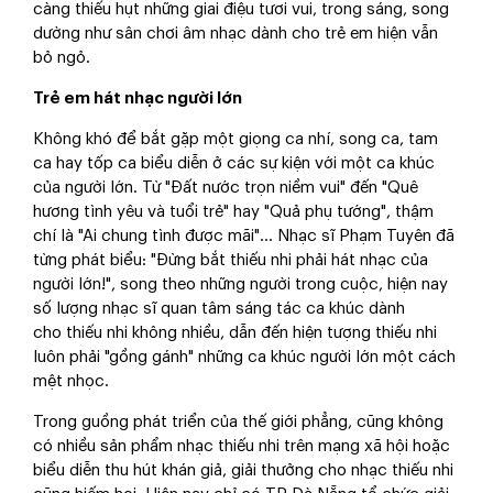
càng thiếu hụt những giai điệu tươi vui, trong sáng, song
dường như sân chơi âm nhạc dành cho trẻ em hiện vẫn
bỏ ngỏ.
Trẻ em hát nhạc người lớn
Không khó để bắt gặp một giọng ca nhí, song ca, tam
ca hay tốp ca biểu diễn ở các sự kiện với một ca khúc
của người lớn. Từ "Đất nước trọn niềm vui" đến "Quê
hương tình yêu và tuổi trẻ" hay "Quả phụ tướng", thậm
chí là "Ai chung tình được mãi"… Nhạc sĩ Phạm Tuyên đã
từng phát biểu: "Đừng bắt thiếu nhi phải hát nhạc của
người lớn!", song theo những người trong cuộc, hiện nay
số lượng nhạc sĩ quan tâm sáng tác ca khúc dành
cho thiếu nhi không nhiều, dẫn đến hiện tượng thiếu nhi
luôn phải "gồng gánh" những ca khúc người lớn một cách
mệt nhọc.
Trong guồng phát triển của thế giới phẳng, cũng không
có nhiều sản phẩm nhạc thiếu nhi trên mạng xã hội hoặc
biểu diễn thu hút khán giả, giải thưởng cho nhạc thiếu nhi