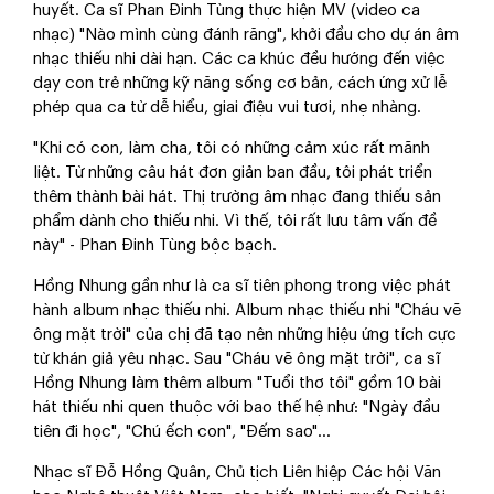
huyết. Ca sĩ Phan Đinh Tùng thực hiện MV (video ca
nhạc) "Nào mình cùng đánh răng", khởi đầu cho dự án âm
nhạc thiếu nhi dài hạn. Các ca khúc đều hướng đến việc
dạy con trẻ những kỹ năng sống cơ bản, cách ứng xử lễ
phép qua ca từ dễ hiểu, giai điệu vui tươi, nhẹ nhàng.
"Khi có con, làm cha, tôi có những cảm xúc rất mãnh
liệt. Từ những câu hát đơn giản ban đầu, tôi phát triển
thêm thành bài hát. Thị trường âm nhạc đang thiếu sản
phẩm dành cho thiếu nhi. Vì thế, tôi rất lưu tâm vấn đề
này" - Phan Đinh Tùng bộc bạch.
Hồng Nhung gần như là ca sĩ tiên phong trong việc phát
hành album nhạc thiếu nhi. Album nhạc thiếu nhi "Cháu vẽ
ông mặt trời" của chị đã tạo nên những hiệu ứng tích cực
từ khán giả yêu nhạc. Sau "Cháu vẽ ông mặt trời", ca sĩ
Hồng Nhung làm thêm album "Tuổi thơ tôi" gồm 10 bài
hát thiếu nhi quen thuộc với bao thế hệ như: "Ngày đầu
tiên đi học", "Chú ếch con", "Đếm sao"…
Nhạc sĩ Đỗ Hồng Quân, Chủ tịch Liên hiệp Các hội Văn