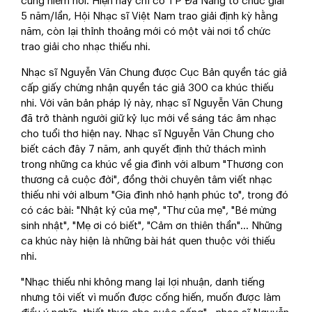
cũng hiếm hoi. Hiện nay chỉ có TP Đà Nẵng tổ chức giải
5 năm/lần, Hội Nhạc sĩ Việt Nam trao giải định kỳ hằng
năm, còn lại thỉnh thoảng mới có một vài nơi tổ chức
trao giải cho nhạc thiếu nhi.
Nhạc sĩ Nguyễn Văn Chung được Cục Bản quyền tác giả
cấp giấy chứng nhận quyền tác giả 300 ca khúc thiếu
nhi. Với văn bản pháp lý này, nhạc sĩ Nguyễn Văn Chung
đã trở thành người giữ kỷ lục mới về sáng tác âm nhạc
cho tuổi thơ hiện nay. Nhạc sĩ Nguyễn Văn Chung cho
biết cách đây 7 năm, anh quyết định thử thách mình
trong những ca khúc về gia đình với album "Thương con
thương cả cuộc đời", đồng thời chuyên tâm viết nhạc
thiếu nhi với album "Gia đình nhỏ hạnh phúc to", trong đó
có các bài: "Nhật ký của mẹ", "Thư của mẹ", "Bé mừng
sinh nhật", "Mẹ ơi có biết", "Cảm ơn thiên thần"... Những
ca khúc này hiện là những bài hát quen thuộc với thiếu
nhi.
"Nhạc thiếu nhi không mang lại lợi nhuận, danh tiếng
nhưng tôi viết vì muốn được cống hiến, muốn được làm