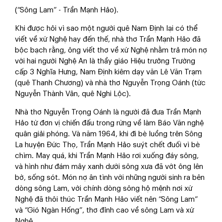
(“Sông Lam” - Trần Mạnh Hảo).
Khi được hỏi vì sao một người quê Nam Định lại có thể
viết về xứ Nghệ hay đến thế, nhà thơ Trần Mạnh Hảo đã
bộc bạch rằng, ông viết thơ về xứ Nghệ nhằm trả món nợ
với hai người Nghệ An là thầy giáo Hiệu trưởng Trường
cấp 3 Nghĩa Hưng, Nam Định kiêm dạy văn Lê Văn Trạm
(quê Thanh Chương) và nhà thơ Nguyễn Trọng Oánh (tức
Nguyễn Thành Vân, quê Nghi Lộc).
Nhà thơ Nguyễn Trọng Oánh là người đã đưa Trần Mạnh
Hảo từ đơn vị chiến đấu trong rừng về làm Báo Văn nghệ
quân giải phóng. Và năm 1964, khi đi bè luồng trên Sông
La huyện Đức Thọ, Trần Mạnh Hảo suýt chết đuối vì bè
chìm. May quá, khi Trần Mạnh Hảo rơi xuống đáy sông,
và hình như đám mây xanh dưới sông xưa đã vớt ông lên
bờ, sống sót. Món nợ ân tình với những người sinh ra bên
dòng sông Lam, với chính dòng sông hộ mệnh nơi xứ
Nghệ đã thôi thúc Trần Mạnh Hảo viết nên “Sông Lam”
và “Gió Ngàn Hống”, thơ đỉnh cao về sông Lam và xứ
Nghệ.