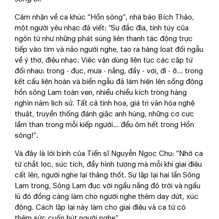
Cảm nhận về ca khúc “Hồn sông”, nhà báo Bích Thảo,
một người yêu nhạc đã viết: “Sự đắc địa, tinh túy của
ngôn từ như những phát súng liên thanh tác động trực
tiếp vào tim và não người nghe, tạo ra hàng loạt đối ngẫu
về ý thơ, điệu nhạc. Việc vận dùng liên tục các cặp từ
đối nhau: trong - đục, mưa - nắng, đầy - vơi, đi - ở... trong
kết cấu liên hoàn và biền ngẫu đã làm hiện lên sống động
hồn sông Lam toàn vẹn, nhiều chiều kích trong hàng
nghìn năm lịch sử. Tất cả tinh hoa, giá trị văn hóa nghệ
thuật, truyền thống đánh giặc anh hùng, những cơ cực
lầm than trong mỗi kiếp người... đều ôm hết trong Hồn
sông!”.
Và đây là lời bình của Tiến sĩ Nguyễn Ngọc Chu: “Nhờ ca
từ chắt lọc, súc tích, đầy hình tượng mà mỗi khi giai điệu
cất lên, người nghe lại thảng thốt. Sự lặp lại hai lần Sông
Lam trong, Sông Lam đục với ngầu nắng đỏ trời và ngầu
lũ đỏ đồng càng làm cho người nghe thêm day dứt, xúc
động. Cách lặp lại này làm cho giai điệu và ca từ có
thêm sức cuốn hút người nghe”.