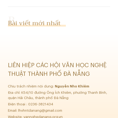
Bài viết mới nhất
LIÊN HIỆP CÁC HỘI VĂN HỌC NGHỆ
THUẬT THÀNH PHỐ ĐÀ NẴNG
Chịu trách nhiệm nội dung:
Nguyễn Nho Khiêm
Địa chỉ: K54/10 đường Ông Ích Khiêm, phường Thanh Bình,
quận Hải Châu, thành phố Đà Nẵng
Điện thoại : 0236-3821434
Email:
lhvhntdanang@gmail.com
Website: vannghedanang.org.vn