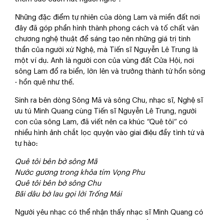
Những đặc điểm tự nhiên của dòng Lam và miền đất nơi
đây đã góp phần hình thành phong cách và tố chất văn
chương nghệ thuật để sáng tạo nên những giá trị tinh
thần của người xứ Nghệ, mà Tiến sĩ Nguyễn Lê Trung là
một ví dụ. Anh là người con của vùng đất Cửa Hội, nơi
sông Lam đổ ra biển, lớn lên và trưởng thành từ hồn sông
- hồn quê như thế.
Sinh ra bên dòng Sông Mã và sông Chu, nhạc sĩ, Nghệ sĩ
ưu tú Minh Quang cùng Tiến sĩ Nguyễn Lê Trung, người
con của sông Lam, đã viết nên ca khúc “Quê tôi” có
nhiều hình ảnh chắt lọc quyện vào giai điệu đầy tình tứ và
tự hào:
Quê tôi bên bờ sông Mã
Nước gương trong khỏa tím Vọng Phu
Quê tôi bên bờ sông Chu
Bãi dâu bờ lau gọi lời Trống Mái
Người yêu nhạc có thể nhận thấy nhạc sĩ Minh Quang có