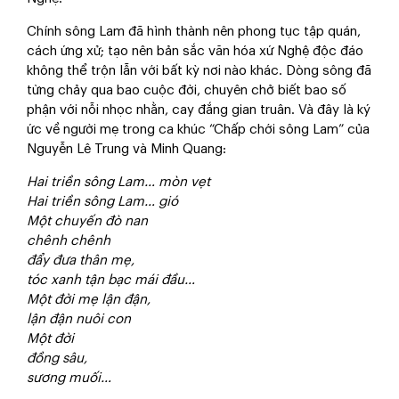
Chính sông Lam đã hình thành nên phong tục tập quán,
cách ứng xử; tạo nên bản sắc văn hóa xứ Nghệ độc đáo
không thể trộn lẫn với bất kỳ nơi nào khác. Dòng sông đã
từng chảy qua bao cuộc đời, chuyên chở biết bao số
phận với nỗi nhọc nhằn, cay đắng gian truân. Và đây là ký
ức về người mẹ trong ca khúc “Chấp chới sông Lam” của
Nguyễn Lê Trung và Minh Quang:
Hai triền sông Lam… mòn vẹt
Hai triền sông Lam… gió
Một chuyến đò nan
chênh chênh
đẩy đưa thân mẹ,
tóc xanh tận bạc mái đầu…
Một đời mẹ lận đận,
lận đận nuôi con
Một đời
đồng sâu,
sương muối…