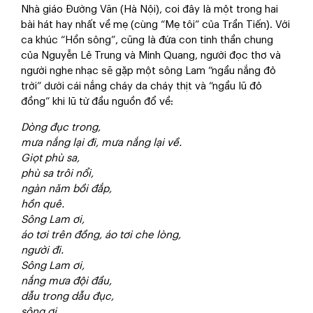
Nhà giáo Đường Văn (Hà Nội), coi đây là một trong hai
bài hát hay nhất về mẹ (cùng “Mẹ tôi” của Trần Tiến). Với
ca khúc “Hồn sông”, cũng là đứa con tinh thần chung
của Nguyễn Lê Trung và Minh Quang, người đọc thơ và
người nghe nhạc sẽ gặp một sông Lam “ngầu nắng đỏ
trời” dưới cái nắng cháy da cháy thịt và “ngầu lũ đỏ
đồng” khi lũ từ đầu nguồn đổ về:
Dòng đục trong,
mưa nắng lại đi, mưa nắng lại về.
Giọt phù sa,
phù sa trôi nổi,
ngàn năm bồi đắp,
hồn quê.
Sông Lam ơi,
áo tơi trên đồng, áo tơi che lòng,
người đi.
Sông Lam ơi,
nắng mưa đội đầu,
dẫu trong dẫu đục,
sông ơi.