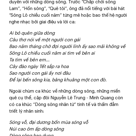
duyên với những dòng sông. Trước “Chấp chới sông
Lam”, “Hồn sông”, “Quê tôi”, ông đã nổi tiếng với bài hát
“Sông Lô chiều cuối năm” từng mê hoặc bao thế hệ người
nghe nhạc bởi giai điệu và lời ca:
Ai bỏ quên giữa dòng
Câu thơ nói về một người con gái
Bao năm tháng chờ đợi người lính ấy sao mãi không về
Sông Lô chiều cuối năm ai tìm về bên ai
Ta tìm về bên em…
Cây đào ngày Tết sắp ra hoa
Sao người con gái ấy nơi đâu
Để lại bến sông kia, bâng khuâng một con đò.
Ngoài chùm ca khúc về những dòng sông, những miền
quê cụ thể, cặp đôi Nguyễn Lê Trung - Minh Quang còn
có ca khúc “Dòng sông nhân từ” tinh tế và thấm đẫm
triết lý nhân sinh:
Sóng vỗ, đại dương bốn mùa sóng vỗ
Núi cao ôm ấp dòng sông
Dòng sông bao dung,