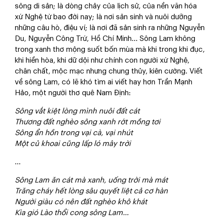
sông di sản; là dòng chảy của lịch sử, của nền văn hóa
xứ Nghệ từ bao đời nay; là nơi sản sinh và nuôi dưỡng
những câu hò, điệu ví; là nơi đã sản sinh ra những Nguyễn
Du, Nguyễn Công Trứ, Hồ Chí Minh… Sông Lam không
trong xanh thơ mộng suốt bốn mùa mà khi trong khi đục,
khi hiền hòa, khi dữ dội như chính con người xứ Nghệ,
chân chất, mộc mạc nhưng chung thủy, kiên cường. Viết
về sông Lam, có lẽ khó tìm ai viết hay hơn Trần Mạnh
Hảo, một người thơ quê Nam Định:
Sông vắt kiệt lòng mình nuôi đất cát
Thương đất nghèo sông xanh rớt mồng tơi
Sông ẩn hồn trong vại cà, vại nhút
Một củ khoai cũng lấp ló mây trời
…
Sông Lam ăn cát mà xanh, uống trời mà mát
Trăng cháy hết lòng sâu quyết liệt cả cơ hàn
Người giàu có nên đất nghèo khô khát
Kìa gió Lào thổi cong sông Lam…