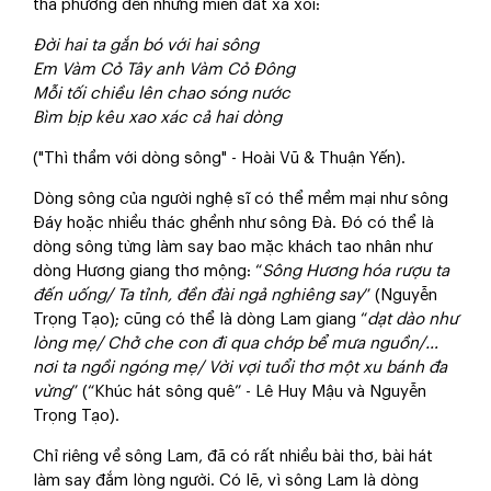
tha phương đến những miền đất xa xôi:
Đời hai ta gắn bó với hai sông
Em Vàm Cỏ Tây anh Vàm Cỏ Đông
Mỗi tối chiều lên chao sóng nước
Bìm bịp kêu xao xác cả hai dòng
("Thì thầm với dòng sông" - Hoài Vũ & Thuận Yến).
Dòng sông của người nghệ sĩ có thể mềm mại như sông
Đáy hoặc nhiều thác ghềnh như sông Đà. Đó có thể là
dòng sông từng làm say bao mặc khách tao nhân như
dòng Hương giang thơ mộng: “
Sông Hương hóa rượu ta
đến uống/ Ta tỉnh, đền đài ngả nghiêng say
” (Nguyễn
Trọng Tạo); cũng có thể là dòng Lam giang “
dạt dào như
lòng mẹ/ Chở che con đi qua chớp bể mưa nguồn/…
nơi ta ngồi ngóng mẹ/ Vời vợi tuổi thơ một xu bánh đa
vừng
” (“Khúc hát sông quê” - Lê Huy Mậu và Nguyễn
Trọng Tạo).
Chỉ riêng về sông Lam, đã có rất nhiều bài thơ, bài hát
làm say đắm lòng người. Có lẽ, vì sông Lam là dòng