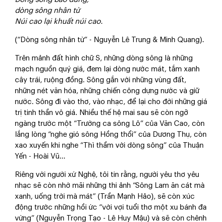
dòng sông nhân từ
Núi cao lại khuất núi cao.
(“Dòng sông nhân từ” - Nguyễn Lê Trung & Minh Quang).
Trên mảnh đất hình chữ S, những dòng sông là những
mạch nguồn quý giá, đem lại dòng nước mát, tắm xanh
cây trái, ruộng đồng. Sông gắn với những vùng đất,
những nét văn hóa, những chiến công dựng nước và giữ
nước. Sông đi vào thơ, vào nhạc, để lại cho đời những giá
trị tinh thần vô giá. Nhiều thế hệ mai sau sẽ còn ngỡ
ngàng trước một “Trường ca sông Lô” của Văn Cao, còn
lắng lòng “nghe gió sông Hồng thổi” của Dương Thụ, còn
xao xuyến khi nghe “Thì thầm với dòng sông” của Thuận
Yến - Hoài Vũ…
Riêng với người xứ Nghệ, tôi tin rằng, người yêu thơ yêu
nhạc sẽ còn nhớ mãi những thi ảnh “Sông Lam ăn cát mà
xanh, uống trời mà mát” (Trần Mạnh Hảo), sẽ còn xúc
động trước những hồi ức “vời vợi tuổi thơ một xu bánh đa
vừng” (Nguyễn Trọng Tạo - Lê Huy Mậu) và sẽ còn chênh