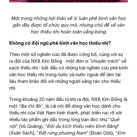
Một trong những hội thảo về lý luận phê bình văn học
gần đây được tổ chức quy mô, nhưng chủ đề về văn
học thiếu nhi hoàn toàn vắng bóng.
Không có đội ngũ phê bình văn học thiếu nhi?
Theo một số nghiên cứu đã được công bố, cùng với sự
ra đời của NXB Kim Đồng - một đơn vị “chuyên trách” về
sách thiếu nhi - bắt đầu có những bài nghiên cứu phê bình
văn học thiếu nhi trong nước và nước ngoài để làm tài
liệu tham khảo đối với những người sáng tác cho thiếu
nhi.
Trong khoảng 20 năm đầu từ khi ra đời, NXB Kim Đồng là
một “địa chỉ đỏ”, là cái nôi để dòng văn học dành cho
thiếu nhi của Việt Nam hình thành, phát triển rực rỡ với
nhiều tác phẩm ghi dấu trong lòng bạn đọc như “
Quê
nội
” (Võ Quảng), “
Đội du kích thiếu niên Đình Bảng
”
(Xuân Sách), “
Đất rừng phương Nam
” (Đoàn Giỏi), “
Kim