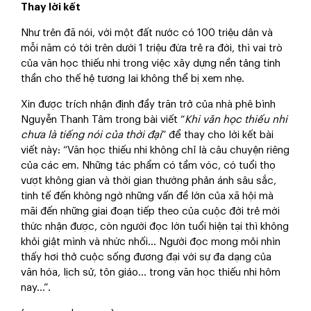
Thay lời kết
Như trên đã nói, với một đất nước có 100 triệu dân và
mỗi năm có tới trên dưới 1 triệu đứa trẻ ra đời, thì vai trò
của văn học thiếu nhi trong việc xây dựng nền tảng tinh
thần cho thế hệ tương lai không thể bị xem nhẹ.
Xin được trích nhận định đầy trăn trở của nhà phê bình
Nguyễn Thanh Tâm trong bài viết “
Khi văn học thiếu nhi
chưa là tiếng nói của thời đại
” để thay cho lời kết bài
viết này: “Văn học thiếu nhi không chỉ là câu chuyện riêng
của các em. Những tác phẩm có tầm vóc, có tuổi thọ
vượt không gian và thời gian thường phản ánh sâu sắc,
tinh tế đến không ngờ những vấn đề lớn của xã hội mà
mãi đến những giai đoạn tiếp theo của cuộc đời trẻ mới
thức nhận được, còn người đọc lớn tuổi hiện tại thì không
khỏi giật mình và nhức nhối... Người đọc mong mỏi nhìn
thấy hơi thở cuộc sống đương đại với sự đa dạng của
văn hóa, lịch sử, tôn giáo... trong văn học thiếu nhi hôm
nay...”.