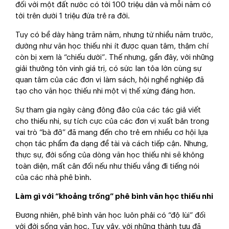
đối với một đất nước có tới 100 triệu dân và mỗi năm có
tới trên dưới 1 triệu đứa trẻ ra đời.
Tuy có bề dày hàng trăm năm, nhưng từ nhiều năm trước,
dường như văn học thiếu nhi ít được quan tâm, thậm chí
còn bị xem là “chiếu dưới”. Thế nhưng, gần đây, với những
giải thưởng tôn vinh giá trị, có sức lan tỏa lớn cùng sự
quan tâm của các đơn vị làm sách, hội nghề nghiệp đã
tạo cho văn học thiếu nhi một vị thế xứng đáng hơn.
Sự tham gia ngày càng đông đảo của các tác giả viết
cho thiếu nhi, sự tích cực của các đơn vị xuất bản trong
vai trò “bà đỡ” đã mang đến cho trẻ em nhiều cơ hội lựa
chọn tác phẩm đa dạng đề tài và cách tiếp cận. Nhưng,
thực sự, đời sống của dòng văn học thiếu nhi sẽ không
toàn diện, mất cân đối nếu như thiếu vắng đi tiếng nói
của các nhà phê bình.
Làm gì với “khoảng trống” phê bình văn học thiếu nhi
Đương nhiên, phê bình văn học luôn phải có “độ lùi” đối
với đời sống văn học. Tuy vậy, với những thành tựu đã