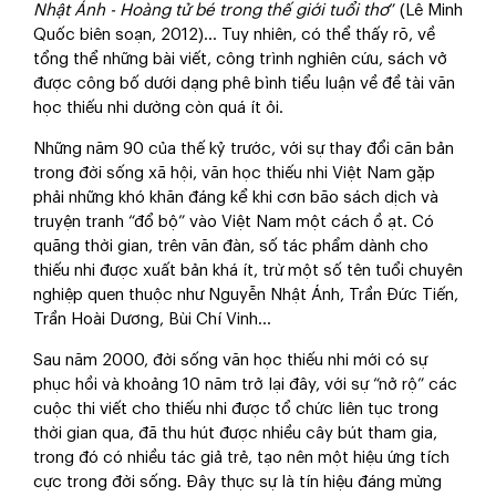
Nhật Ánh - Hoàng tử bé trong thế giới tuổi thơ
” (Lê Minh
Quốc biên soạn, 2012)... Tuy nhiên, có thể thấy rõ, về
tổng thể những bài viết, công trình nghiên cứu, sách vở
được công bố dưới dạng phê bình tiểu luận về đề tài văn
học thiếu nhi dường còn quá ít ỏi.
Những năm 90 của thế kỷ trước, với sự thay đổi căn bản
trong đời sống xã hội, văn học thiếu nhi Việt Nam gặp
phải những khó khăn đáng kể khi cơn bão sách dịch và
truyện tranh “đổ bộ” vào Việt Nam một cách ồ ạt. Có
quãng thời gian, trên văn đàn, số tác phẩm dành cho
thiếu nhi được xuất bản khá ít, trừ một số tên tuổi chuyên
nghiệp quen thuộc như Nguyễn Nhật Ánh, Trần Đức Tiến,
Trần Hoài Dương, Bùi Chí Vinh...
Sau năm 2000, đời sống văn học thiếu nhi mới có sự
phục hồi và khoảng 10 năm trở lại đây, với sự “nở rộ” các
cuộc thi viết cho thiếu nhi được tổ chức liên tục trong
thời gian qua, đã thu hút được nhiều cây bút tham gia,
trong đó có nhiều tác giả trẻ, tạo nên một hiệu ứng tích
cực trong đời sống. Đây thực sự là tín hiệu đáng mừng