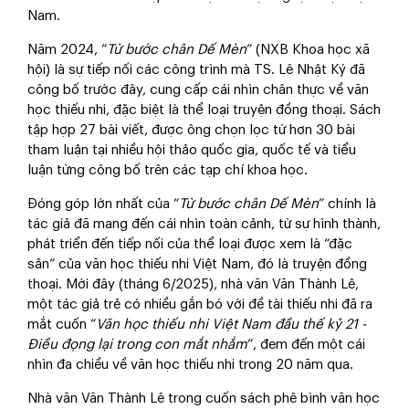
Nam.
Năm 2024, “
Từ bước chân Dế Mèn
” (NXB Khoa học xã
hội) là sự tiếp nối các công trình mà TS. Lê Nhật Ký đã
công bố trước đây, cung cấp cái nhìn chân thực về văn
học thiếu nhi, đặc biệt là thể loại truyện đồng thoại. Sách
tập hợp 27 bài viết, được ông chọn lọc từ hơn 30 bài
tham luận tại nhiều hội thảo quốc gia, quốc tế và tiểu
luận từng công bố trên các tạp chí khoa học.
Đóng góp lớn nhất của “
Từ bước chân Dế Mèn
” chính là
tác giả đã mang đến cái nhìn toàn cảnh, từ sự hình thành,
phát triển đến tiếp nối của thể loại được xem là “đặc
sản” của văn học thiếu nhi Việt Nam, đó là truyện đồng
thoại. Mới đây (tháng 6/2025), nhà văn Văn Thành Lê,
một tác giả trẻ có nhiều gắn bó với đề tài thiếu nhi đã ra
mắt cuốn “
Văn học thiếu nhi Việt Nam đầu thế kỷ 21 -
Điều đọng lại trong con mắt nhắm
”, đem đến một cái
nhìn đa chiều về văn học thiếu nhi trong 20 năm qua.
Nhà văn Văn Thành Lê trong cuốn sách phê bình văn học