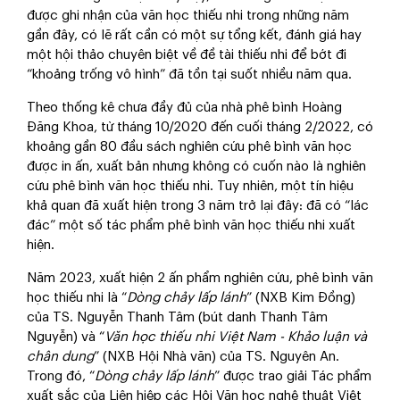
được ghi nhận của văn học thiếu nhi trong những năm
gần đây, có lẽ rất cần có một sự tổng kết, đánh giá hay
một hội thảo chuyên biệt về đề tài thiếu nhi để bớt đi
“khoảng trống vô hình” đã tồn tại suốt nhiều năm qua.
Theo thống kê chưa đầy đủ của nhà phê bình Hoàng
Đăng Khoa, từ tháng 10/2020 đến cuối tháng 2/2022, có
khoảng gần 80 đầu sách nghiên cứu phê bình văn học
được in ấn, xuất bản nhưng không có cuốn nào là nghiên
cứu phê bình văn học thiếu nhi. Tuy nhiên, một tín hiệu
khả quan đã xuất hiện trong 3 năm trở lại đây: đã có “lác
đác” một số tác phẩm phê bình văn học thiếu nhi xuất
hiện.
Năm 2023, xuất hiện 2 ấn phẩm nghiên cứu, phê bình văn
học thiếu nhi là “
Dòng chảy lấp lánh
” (NXB Kim Đồng)
của TS. Nguyễn Thanh Tâm (bút danh Thanh Tâm
Nguyễn) và “
Văn học thiếu nhi Việt Nam - Khảo luận và
chân dung
” (NXB Hội Nhà văn) của TS. Nguyên An.
Trong đó, “
Dòng chảy lấp lánh
” được trao giải Tác phẩm
xuất sắc của Liên hiệp các Hội Văn học nghệ thuật Việt