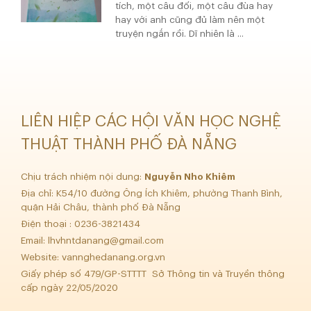
tích, một câu đối, một câu đùa hay
hay với anh cũng đủ làm nên một
truyện ngắn rồi. Dĩ nhiên là ...
LIÊN HIỆP CÁC HỘI VĂN HỌC NGHỆ
THUẬT THÀNH PHỐ ĐÀ NẴNG
Chịu trách nhiệm nội dung:
Nguyễn Nho Khiêm
Địa chỉ: K54/10 đường Ông Ích Khiêm, phường Thanh Bình,
quận Hải Châu, thành phố Đà Nẵng
Điện thoại : 0236-3821434
Email:
lhvhntdanang@gmail.com
Website: vannghedanang.org.vn
Giấy phép số 479/GP-STTTT Sở Thông tin và Truyền thông
cấp ngày 22/05/2020