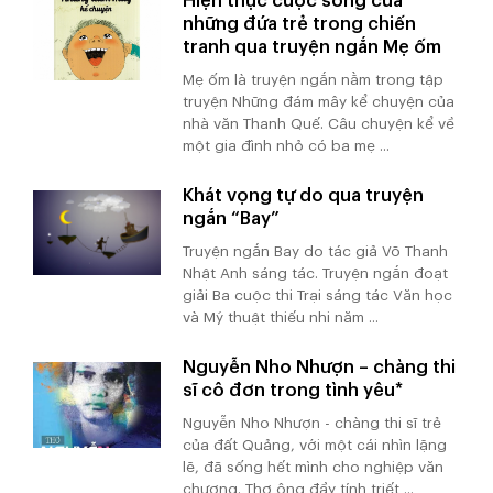
Hiện thực cuộc sống của
những đứa trẻ trong chiến
tranh qua truyện ngắn Mẹ ốm
Mẹ ốm là truyện ngắn nằm trong tập
truyện Những đám mây kể chuyện của
nhà văn Thanh Quế. Câu chuyện kể về
một gia đình nhỏ có ba mẹ ...
Khát vọng tự do qua truyện
ngắn “Bay”
Truyện ngắn Bay do tác giả Võ Thanh
Nhật Anh sáng tác. Truyện ngắn đoạt
giải Ba cuộc thi Trại sáng tác Văn học
và Mỹ thuật thiếu nhi năm ...
Nguyễn Nho Nhượn – chàng thi
sĩ cô đơn trong tình yêu*
Nguyễn Nho Nhượn - chàng thi sĩ trẻ
của đất Quảng, với một cái nhìn lặng
lẽ, đã sống hết mình cho nghiệp văn
chương. Thơ ông đầy tính triết ...