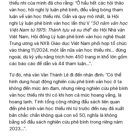
thiếu nhi của mình đã cho rằng: “Ở hầu hết các hội thảo
văn học, hội nghị lý luận phê bình, đều vắng bóng tham
luận về văn học thiếu nhi. Gần và quy mô nhất, là Hội
nghị Lý luận phê bình văn học lần thứ V “
50 năm văn học
Việt Nam từ 1975: Thành tựu và xu thế
” do Hội Nhà văn
Việt Nam, Hội đồng Lý luận phê bình văn học nghệ thuật
Trung ương và NXB Giáo dục Việt Nam phối hợp tổ chức
vào tháng 11/2024, một lần nữa văn học thiếu nhi... đứng
ngoài, dù kỷ yếu nặng trịch hơn 450 trang in khổ lớn gồm
các báo cáo đề dẫn và 44 tham luận...”.
Từ đó, nhà văn Văn Thành Lê đi đến nhận định: “Có thể
hình dung hoạt động nghiên cứu phê bình văn học ở ta
không đến mức ảm đạm, nhưng riêng nghiên cứu phê bình
văn học thiếu nhi thì có khi hơn cả mức hoang vắng, là
hoang lạnh. Tính tổng cộng những đầu sách liên quan
đến phê bình văn học thiếu nhi từ trước đến nay đã xuất
bản chắc chắn không quá con số 50, nghĩa là không
bằng số đầu sách nghiên cứu phê bình trong riêng năm
2023...”.