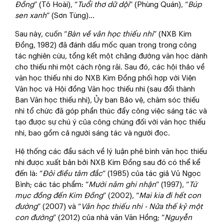
Đồng
” (Tô Hoài), “
Tuổi thơ dữ dội
” (Phùng Quán), “
Búp
sen xanh
” (Sơn Tùng)...
Sau này, cuốn “
Bàn về văn học thiếu nhi
” (NXB Kim
Ðồng, 1982) đã đánh dấu mốc quan trọng trong công
tác nghiên cứu, tổng kết một chặng đường văn học dành
cho thiếu nhi một cách rộng rãi. Sau đó, các hội thảo về
văn học thiếu nhi do NXB Kim Ðồng phối hợp với Viện
Văn học và Hội đồng Văn học thiếu nhi (sau đổi thành
Ban Văn học thiếu nhi), Ủy ban Bảo vệ, chăm sóc thiếu
nhi tổ chức đã góp phần thúc đẩy công việc sáng tác và
tạo được sự chú ý của công chúng đối với văn học thiếu
nhi, bao gồm cả người sáng tác và người đọc.
Hệ thống các đầu sách về lý luận phê bình văn học thiếu
nhi được xuất bản bởi NXB Kim Đồng sau đó có thể kể
đến là: “
Đôi điều tâm đắc
” (1985) của tác giả Vũ Ngọc
Bình; các tác phẩm: “
Mười năm ghi nhận
” (1997), “
Từ
mục đồng đến Kim Đồng
” (2002), “
Mai kia đi hết con
đường
” (2007) và “
Văn học thiếu nhi - Nửa thế kỷ một
con đường
” (2012) của nhà văn Văn Hồng; “
Nguyễn