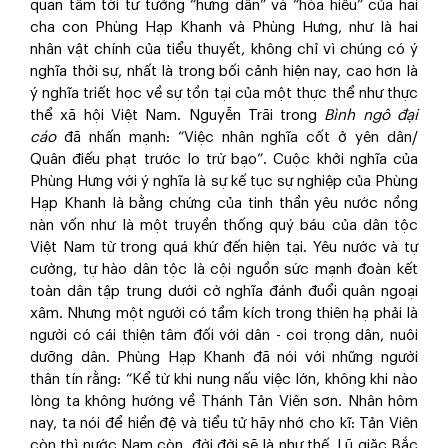
quan tâm tới tư tưởng “hưng dân” và “hòa hiếu” của hai
cha con Phùng Hạp Khanh và Phùng Hưng, như là hai
nhân vật chính của tiểu thuyết, không chỉ vì chúng có ý
nghĩa thời sự, nhất là trong bối cảnh hiện nay, cao hơn là
ý nghĩa triết học về sự tồn tại của một thực thể như thực
thể xã hội Việt Nam. Nguyễn Trãi trong
Bình ngô đại
cáo
đã nhấn mạnh: “Việc nhân nghĩa cốt ở yên dân/
Quân điếu phạt trước lo trừ bạo”. Cuộc khởi nghĩa của
Phùng Hưng với ý nghĩa là sự kế tục sự nghiệp của Phùng
Hạp Khanh là bằng chứng của tinh thần yêu nước nồng
nàn vốn như là một truyền thống quý báu của dân tộc
Việt Nam từ trong quá khứ đến hiện tại. Yêu nước và tự
cường, tự hào dân tộc là cội nguồn sức mạnh đoàn kết
toàn dân tập trung dưới cờ nghĩa đánh đuổi quân ngoại
xâm. Nhưng một người có tầm kích trong thiên hạ phải là
người có cái thiện tâm đối với dân - coi trọng dân, nuôi
dưỡng dân. Phùng Hạp Khanh đã nói với những người
thân tín rằng: “Kể từ khi nung nấu việc lớn, không khi nào
lòng ta không hướng về Thánh Tản Viên sơn. Nhân hôm
nay, ta nói để hiền đệ và tiểu tử hãy nhớ cho kĩ: Tản Viên
còn thì nước Nam còn, đời đời sẽ là như thế. Lũ giặc Bắc