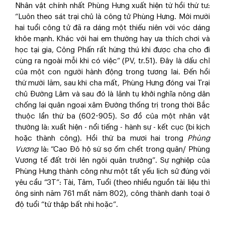
Nhân vật chính nhất Phùng Hưng xuất hiện từ hồi thứ tư:
“Luôn theo sát trại chủ là công tử Phùng Hưng. Mới mười
hai tuổi công tử đã ra dáng một thiếu niên với vóc dáng
khỏe mạnh. Khác với hai em thường hay ưa thích chơi và
học tại gia, Công Phấn rất hứng thú khi được cha cho đi
cùng ra ngoài mỗi khi có việc” (PV, tr.51). Đây là dấu chỉ
của một con người hành động trong tương lai. Đến hồi
thứ mười lăm, sau khi cha mất, Phùng Hưng đóng vai Trại
chủ Đường Lâm và sau đó là lãnh tụ khởi nghĩa nông dân
chống lại quân ngoại xâm Đường thống trị trong thời Bắc
thuộc lần thứ ba (602-905). Sơ đồ của một nhân vật
thường là: xuất hiện - nổi tiếng - hành sự - kết cục (bi kịch
hoặc thành công). Hồi thứ ba mươi hai trong
Phùng
Vương
là: “Cao Đô hộ sứ sợ ốm chết trong quân/ Phùng
Vương tế đất trời lên ngôi quân trưởng”. Sự nghiệp của
Phùng Hưng thành công như một tất yếu lịch sử đúng với
yêu cầu “3T”: Tài, Tâm, Tuổi (theo nhiều nguồn tài liệu thì
ông sinh năm 761 mất năm 802), công thành danh toại ở
độ tuổi “tứ thập bất nhi hoặc”.