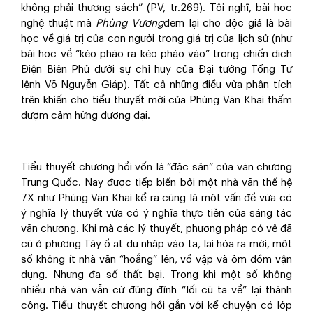
không phải thượng sách” (PV, tr.269). Tôi nghĩ, bài học
nghệ thuật mà
Phùng Vương
đem lại cho độc giả là bài
học về giá trị của con người trong giá trị của lịch sử (như
bài học về “kéo pháo ra kéo pháo vào” trong chiến dịch
Điện Biên Phủ dưới sự chỉ huy của Đại tướng Tổng Tư
lệnh Võ Nguyễn Giáp). Tất cả những điều vừa phân tích
trên khiến cho tiểu thuyết mới của Phùng Văn Khai thấm
đượm cảm hứng đương đại.
Tiểu thuyết chương hồi vốn là “đặc sản” của văn chương
Trung Quốc. Nay được tiếp biến bởi một nhà văn thế hệ
7X như Phùng Văn Khai kể ra cũng là một vấn đề vừa có
ý nghĩa lý thuyết vừa có ý nghĩa thực tiễn của sáng tác
văn chương. Khi mà các lý thuyết, phương pháp có vẻ đã
cũ ở phương Tây ồ ạt du nhập vào ta, lại hóa ra mới, một
số không ít nhà văn “hoắng” lên, vồ vập và ôm đồm vận
dụng. Nhưng đa số thất bại. Trong khi một số không
nhiều nhà văn vẫn cứ đủng đỉnh “lối cũ ta về” lại thành
công. Tiểu thuyết chương hồi gắn với kể chuyện có lớp