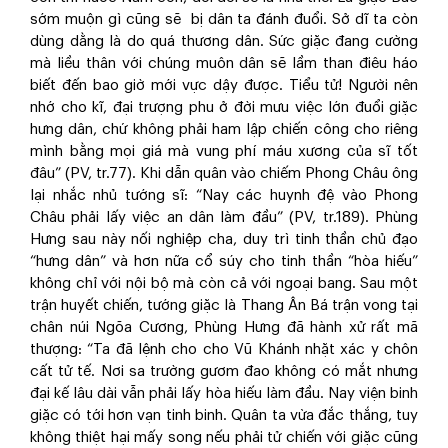
sớm muộn gì cũng sẽ bị dân ta đánh đuổi. Sở dĩ ta còn
dùng dằng là do quá thương dân. Sức giặc đang cường
mà liều thân với chúng muôn dân sẽ lầm than điêu háo
biết đến bao giờ mới vực dậy được. Tiểu tử! Người nên
nhớ cho kĩ, đại trượng phu ở đời mưu việc lớn đuổi giặc
hưng dân, chứ không phải ham lập chiến công cho riêng
mình bằng mọi giá mà vung phí máu xương của sĩ tốt
đâu” (PV, tr.77). Khi dẫn quân vào chiếm Phong Châu ông
lại nhắc nhủ tướng sĩ: “Nay các huynh đệ vào Phong
Châu phải lấy việc an dân làm đầu” (PV, tr.189). Phùng
Hưng sau này nối nghiệp cha, duy trì tinh thần chủ đạo
“hưng dân” và hơn nữa cổ súy cho tinh thần “hòa hiếu”
không chỉ với nội bộ mà còn cả với ngoại bang. Sau một
trận huyết chiến, tướng giặc là Thang Ân Bá trận vong tại
chân núi Ngõa Cương, Phùng Hưng đã hành xử rất mã
thượng: “Ta đã lệnh cho cho Vũ Khánh nhặt xác y chôn
cất tử tế. Nơi sa trường gươm đao không có mắt nhưng
đại kế lâu dài vẫn phải lấy hòa hiếu làm đầu. Nay viện binh
giặc có tới hơn vạn tinh binh. Quân ta vừa đắc thắng, tuy
không thiệt hại mấy song nếu phải tử chiến với giặc cũng