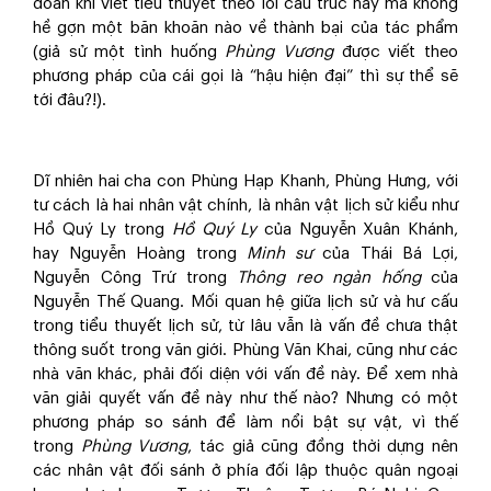
đoản khi viết tiểu thuyết theo lối cấu trúc này mà không
hề gợn một băn khoăn nào về thành bại của tác phẩm
(giả sử một tình huống
Phùng Vương
được viết theo
phương pháp của cái gọi là “hậu hiện đại” thì sự thể sẽ
tới đâu?!).
Dĩ nhiên hai cha con Phùng Hạp Khanh, Phùng Hưng, với
tư cách là hai nhân vật chính, là nhân vật lịch sử kiểu như
Hồ Quý Ly trong
Hồ Quý Ly
của Nguyễn Xuân Khánh,
hay Nguyễn Hoàng trong
Minh sư
của Thái Bá Lợi,
Nguyễn Công Trứ trong
Thông reo ngàn hống
của
Nguyễn Thế Quang. Mối quan hệ giữa lịch sử và hư cấu
trong tiểu thuyết lịch sử, từ lâu vẫn là vấn đề chưa thật
thông suốt trong văn giới. Phùng Văn Khai, cũng như các
nhà văn khác, phải đối diện với vấn đề này. Để xem nhà
văn giải quyết vấn đề này như thế nào? Nhưng có một
phương pháp so sánh để làm nổi bật sự vật, vì thế
trong
Phùng Vương
, tác giả cũng đồng thời dựng nên
các nhân vật đối sánh ở phía đối lập thuộc quân ngoại