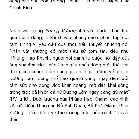
bang như cha con Trương Thuận - Trương Bá Nghi, Cao
Chính Bình…
Nhân vật trong
Phùng Vương
chủ yếu được khắc họa
qua hành động, ít khi đi vào những miền phức tạp của
tâm trạng vì yêu cầu của một tiểu thuyết chương hồi.
Nhân vật thường có một tiểu sử tóm tắt, kiểu như:
“Phùng Hạp Khanh, người nổi danh từ cuộc nổi dậy của
ông vua đen Mai Thúc Loan gây chấn động một thời sau
thời gian dài âm thầm cùng gia nhân gia tướng về quê cũ
Đường Lâm, cùng thổ hào quanh vùng ngày đêm dồn
tâm sức cho công việc khẩn hoang, mở đất, khai sông,
trồng trọt đã khiến cả xứ Đường Lâm ngày càng trù mật”
(PV, tr.10). Dưới trướng của Phùng Hạp Khanh, các nhân
vật nổi tiếng khác như Đỗ Anh Doãn, Bồ Phá Giang, Phan
Đường… đều được vẽ theo cùng một kiểu cách “truyền
thần”.