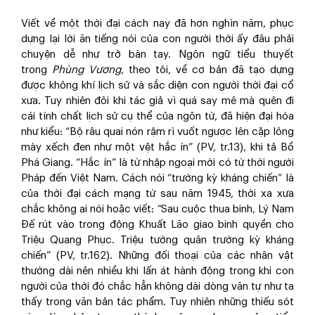
Viết về một thời đại cách nay đã hơn nghìn năm, phục
dựng lại lời ăn tiếng nói của con người thời ấy đâu phải
chuyện dễ như trở bàn tay. Ngôn ngữ tiểu thuyết
trong
Phùng Vương
, theo tôi, về cơ bản đã tạo dựng
được không khí lịch sử và sắc diện con người thời đại cổ
xưa. Tuy nhiên đôi khi tác giả vì quá say mê mà quên đi
cái tính chất lịch sử cụ thể của ngôn từ, đã hiện đại hóa
như kiểu: “Bộ râu quai nón rậm rì vuốt ngược lên cặp lông
mày xếch đen như một vệt hắc ín” (PV, tr.13), khi tả Bồ
Phá Giang. “Hắc ín” là từ nhập ngoại mới có từ thời người
Pháp đến Việt Nam. Cách nói “trường kỳ kháng chiến” là
của thời đại cách mạng từ sau năm 1945, thời xa xưa
chắc không ai nói hoặc viết: “Sau cuộc thua binh, Lý Nam
Đế rút vào trong động Khuất Lão giao binh quyền cho
Triệu Quang Phục. Triệu tướng quân trường kỳ kháng
chiến” (PV, tr.162). Những đối thoại của các nhân vật
thường dài nên nhiều khi lấn át hành động trong khi con
người của thời đó chắc hẳn không dài dòng văn tự như ta
thấy trong văn bản tác phẩm. Tuy nhiên những thiếu sót