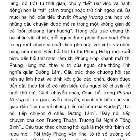
lang, có trật tự thời gian, chú ý “kể” (sự việc và hành
động) hơn là “tả” (tâm trạng) hoặc trữ tình ngoại đề. Ba
mươi hai hồi của tiểu thuyết
Phùng Vương
phù hợp với
những câu chuyện được mở ra trong một không gian đủ
cả “bốn phương tám hướng”. Trong cấu trúc chung thì
hai nhân vật chính, mỗi người được phân đoạn hoạt động
trong một phạm vi nhất định phù hợp với vị trí và chức
năng của mình. Đến hồi thứ tư thì Phùng Hưng mới xuất
hiện, đến hồi thứ mười lăm khi Phùng Hạp Khanh mất thì
Phùng Hưng mới thay vị trí của người cha thống lĩnh
nghĩa quân Đường Lâm. Cấu trúc theo chương hồi tạo
nên sự linh hoạt và dính kết giữa các phần, đoạn được
dẫn dắt theo lời kể có niên biểu của người kể chuyện (ở
ngôi thứ ba). Cách chuyển phần, đoạn, hồi trong
Phùng
Vương
rất co giãn, uyển chuyển, nhanh với kiểu câu văn
giáo đầu “Lại nói về những biến cố của nhà Đường”, “Lại
nói tiếp chuyện ở châu Đường Lâm”, “Đây nói tiếp
chuyện cha con Trương Thuận, Trương Bá Nghi ở Tống
Bình”,…Cấu trúc theo chương hồi quả là một thứ “bình cũ
rượu mới”. Tôi thấy Phùng Văn Khai tỏ rõ sở trường sở