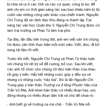
bị chia xẻ ra ở các tỉnh và các cơ quan, cũng là lúc để
anh chị em có thời gian sáng tác sau bao nhiêu năm bị lôi
cuốn vào những công việc khác của chiến tranh, Nguyễn
Chí Trung đã xin lãnh đạo Khu đứng ra thành lập Trại
sáng tác văn học Quân khu V. Nguyễn Chí Trung được cử
làm trại trưởng và Phan Tứ làm trại phó.
Tại đây, lần đầu tiên trong đời, anh em viết văn trẻ chúng
tôi được yên tĩnh thực hiện mỗi một việc: Viết, đọc, đi bổ
sung tài liệu rồi viết.
Trước khi viết, Nguyễn Chí Trung và Phan Tứ thảo luận
với chúng tôi rất kỹ về đề cương, bố cục. Sau khi viết,
các anh tổ chức cho chúng tôi đọc bản thảo của nhau
rồi góp ý kiến. Hầu hết những cuộc góp ý đều vui vẻ
nhưng có những cuộc “nảy lửa”. Đó là lần Nguyễn Chí
Trung góp ý bản thảo
Trường ca ở làng Phước Hậu
của
Trần Vũ Mai. Anh khen bản thảo có nhiều đoạn hay, xúc
động nhưng có nhiều đoạn dàn trải và chủ đề chưa rõ:
- Anh biết gì về trường ca mà chê. - Trần Vũ Mai nổi