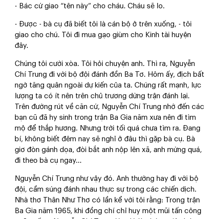
- Bác cứ giao “tên này” cho cháu. Cháu sẽ lo.
- Được - bà cụ đã biết tôi là cán bộ ở trên xuống, - tôi
giao cho chú. Tôi đi mua gạo giùm cho Kinh tài huyện
đây.
Chúng tôi cười xòa. Tôi hỏi chuyện anh. Thì ra, Nguyễn
Chí Trung đi với bộ đội đánh đồn Ba Tơ. Hôm ấy, địch bất
ngờ tăng quân ngoài dự kiến của ta. Chúng rất mạnh, lực
lượng ta có ít nên trên chủ trương dừng trận đánh lại.
Trên đường rút về căn cứ, Nguyễn Chí Trung nhớ đến các
bạn cũ đã hy sinh trong trận Ba Gia năm xưa nên đi tìm
mộ để thắp hương. Nhưng trời tối quá chưa tìm ra. Đang
bí, không biết đêm nay sẽ nghỉ ở đâu thì gặp bà cụ. Bà
giơ đòn gánh dọa, đòi bắt anh nộp lên xã, anh mừng quá,
đi theo bà cụ ngay...
Nguyễn Chí Trung như vậy đó. Anh thường hay đi với bộ
đội, cầm súng đánh nhau thực sự trong các chiến dịch.
Nhà thơ Thân Như Thơ có lần kể với tôi rằng: Trong trận
Ba Gia năm 1965, khi đồng chí chỉ huy một mũi tấn công