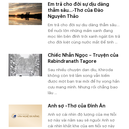
Em trả cho đời sự dịu dàng
thẳm sâu…-Thơ của Đào
Nguyên Thảo
Em trả cho đời sự dịu dàng thẳm sâu…
Để nuôi lớn những mầm xanh đang
mọc lên bên đỉnh trời xanh ngát Em trả
cho đời kiệt cùng nước mắt Để tinh ...
Chiếc Nhẫn Ngọc – Truyện của
Rabindranath Tagore
Sau nhiều chuyện dan díu, Khiroda
không còn trẻ lắm song vẫn kiếm
được một bạn trai mới để hy vọng hắn
cưu mang mình. Nhưng rồi chẳng bao
lâu ...
Anh sợ –Thơ của Đình Ân
Anh sợ cái nhìn độ lượng của mẹ Nỗi
sợ này vài năm sau sẽ nguôi Anh sợ
cái nhìn khắt khe của em Nỗi sợ này