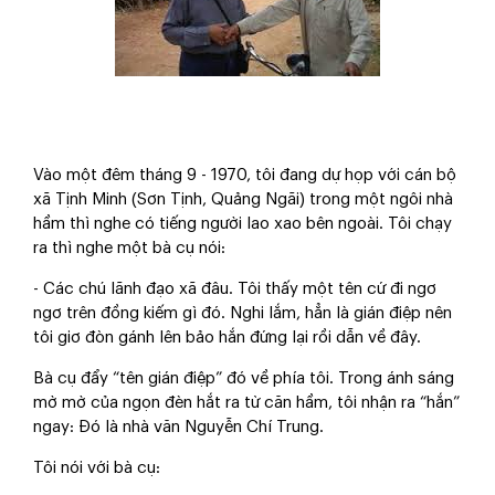
Vào một đêm tháng 9 - 1970, tôi đang dự họp với cán bộ
xã Tịnh Minh (Sơn Tịnh, Quảng Ngãi) trong một ngôi nhà
hầm thì nghe có tiếng người lao xao bên ngoài. Tôi chạy
ra thì nghe một bà cụ nói:
- Các chú lãnh đạo xã đâu. Tôi thấy một tên cứ đi ngơ
ngơ trên đồng kiếm gì đó. Nghi lắm, hẳn là gián điệp nên
tôi giơ đòn gánh lên bảo hắn đứng lại rồi dẫn về đây.
Bà cụ đẩy “tên gián điệp” đó về phía tôi. Trong ánh sáng
mờ mờ của ngọn đèn hắt ra từ căn hầm, tôi nhận ra “hắn”
ngay: Đó là nhà văn Nguyễn Chí Trung.
Tôi nói với bà cụ: