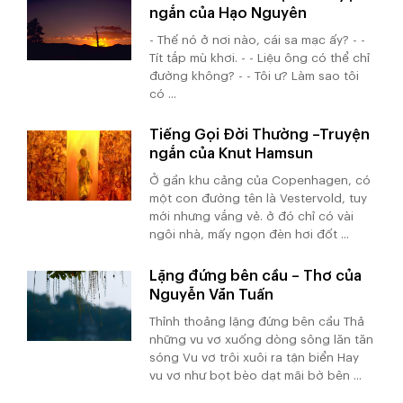
ngắn của Hạo Nguyên
- Thế nó ở nơi nào, cái sa mạc ấy? - -
Tít tắp mù khơi. - - Liệu ông có thể chỉ
đường không? - - Tôi ư? Làm sao tôi
có ...
Tiếng Gọi Đời Thường –Truyện
ngắn của Knut Hamsun
Ở gần khu cảng của Copenhagen, có
một con đường tên là Vestervold, tuy
mới nhưng vắng vẻ. ở đó chỉ có vài
ngôi nhà, mấy ngọn đèn hơi đốt ...
Lặng đứng bên cầu – Thơ của
Nguyễn Văn Tuấn
Thỉnh thoảng lặng đứng bên cầu Thả
những vu vơ xuống dòng sông lăn tăn
sóng Vu vơ trôi xuôi ra tận biển Hay
vu vơ như bọt bèo dạt mãi bờ bên ...