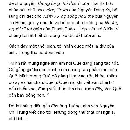
đề cho quyển
Thung lũng thử thách
của Thái Bá Lợi,
chữa câu chữ cho
Vàng Crum
của Nguyễn Đăng Kỳ, bổ
sung chi tiết cho
Năm 75, họ
sống như thế
của Nguyễn
Trí Huân, góp ý chủ đề và bố cục cho trường ca
Những
người
đi tới biển
của Thanh Thảo… Lớp viết trẻ ở Khu V
chúng tôi rất biết ơn công lao dìu dắt của anh…
Cách đây một thời gian, tôi nhận được một lá thư của
anh. Trong thư có đoạn viết:
“Mình rất mừng nghe anh em nói Quế đang sáng tác tốt.
Cố gắng giữ lại cho mình xem những tác phẩm mới của
Quế. Mình mong Quế cố gắng làm việc tốt, khỏe, thăm
cô ấy và hai cháu. Quế ạ, Quế nhớ khi viết văn phải hư
cấu nhiều vào, đừng viết thực thà như trước đây, Văn Quế
cần bay bổng hơn…”
Đó là những điều gần đây ông Tướng, nhà văn Nguyễn
Chí Trung viết cho tôi. Những dòng thư thật chí nghĩa,
chí tình…