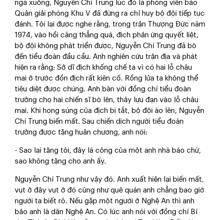
ngã xuống, Nguyễn Chí Trung lúc đó là phóng viên báo
Quân giải phóng Khu V đã đứng ra chỉ huy bộ đội tiếp tục
đánh. Tôi lại được nghe rằng, trong trận Thượng Đức năm
1974, vào hồi căng thẳng quá, địch phản ứng quyết liệt,
bộ đội không phát triển được, Nguyễn Chí Trung đã bò
đến tiểu đoàn đầu cầu. Anh nghiên cứu trận địa và phát
hiện ra rằng: Sở dĩ địch khống chế ta vì có hai lỗ châu
mai ở trước đồn địch rất kiên cố. Rồng lửa ta không thể
tiêu diệt được chúng. Anh bàn với đồng chí tiểu đoàn
trưởng cho hai chiến sĩ bò lên, thảy lựu đạn vào lỗ châu
mai. Khi họng súng của địch bị tắt, bộ đội ào lên, Nguyễn
Chí Trung biến mất. Sau chiến dịch người tiểu đoàn
trưởng được tặng huân chương, anh nói:
- Sao lại tặng tôi, đây là công của một anh nhà báo chứ,
sao không tặng cho anh ấy.
Nguyễn Chí Trung như vậy đó. Anh xuất hiện lại biến mất,
vụt ở đây vụt ở đó cũng như quê quán anh chẳng bao giờ
người ta biết rõ. Nếu gặp một người ở Nghệ An thì anh
bảo anh là dân Nghệ An. Có lúc anh nói với đồng chí Bí