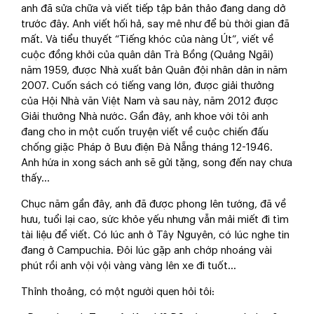
anh đã sửa chữa và viết tiếp tập bản thảo đang dang dở
trước đây. Anh viết hối hả, say mê như để bù thời gian đã
mất. Và tiểu thuyết “Tiếng khóc của nàng Út”, viết về
cuộc đồng khởi của quân dân Trà Bồng (Quảng Ngãi)
năm 1959, được Nhà xuất bản Quân đội nhân dân in năm
2007. Cuốn sách có tiếng vang lớn, được giải thưởng
của Hội Nhà văn Việt Nam và sau này, năm 2012 được
Giải thưởng Nhà nước. Gần đây, anh khoe với tôi anh
đang cho in một cuốn truyện viết về cuộc chiến đấu
chống giặc Pháp ở Bưu điện Đà Nẵng tháng 12-1946.
Anh hứa in xong sách anh sẽ gửi tặng, song đến nay chưa
thấy…
Chục năm gần đây, anh đã được phong lên tướng, đã về
hưu, tuổi lại cao, sức khỏe yếu nhưng vẫn mải miết đi tìm
tài liệu để viết. Có lúc anh ở Tây Nguyên, có lúc nghe tin
đang ở Campuchia. Đôi lúc gặp anh chớp nhoáng vài
phút rồi anh vội vội vàng vàng lên xe đi tuốt…
Thỉnh thoảng, có một người quen hỏi tôi: