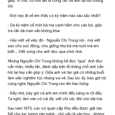
giấy. Vì thế, cứ mỗi lần đi công tác về anh lại hỏi chúng
tôi:
- Đợt này đi về em thấy có kỷ niệm nào sâu sắc nhất?
- Dạ kỷ niệm về một bà mẹ canh hầm cho cán bộ, giặc
tra tấn dã man vẫn không khai.
- Hãy viết về việc đó - Nguyễn Chí Trung nói - mà viết
sao cho xúc động, cho giống như bà mẹ nuôi mà em
biết... Viết xong cho anh đọc qua chút nhé.
Nhưng Nguyễn Chí Trung không hề đọc “qua”. Anh đọc
cẩn thận, nhiều lần, đánh dấu bên lề những chỗ anh cần
hỏi lại hay cần góp ý. Giữa anh và tác giả có những buổi
làm việc nghiêm túc nhưng vui vẻ. Sau lúc ấy, bao giờ tôi
cũng nghe Nguyễn Chí Trung reo lên hào hứng:
- Đấy nhé, bây giờ cả anh em mình đều sáng ra rồi đấy.
Ta nghỉ, làm ván cờ cái đã, viết chi vội, đời còn dài mà.
Sau năm 1975, các cơ quan cấp Khu đều được giải tán.
Để cho lực lượng văn nghệ - chủ yếu là văn học - không