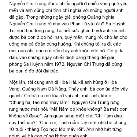
Nguyễn Chí Trung được nhiều người ở nhiều vùng quê yêu
mến và anh cũng chí tình chí nghĩa với những người anh
đã gặp. Trong những ngày giải phóng Quảng Nghĩa,
Nguyễn Chí Trung rủ nhà văn Phan Tứ và tôi đi Sa Huỳnh.
Tôi nói thực lòng rằng, tôi hết sức ghen tị với anh khi anh
được bà con ở đó hỏi han, quý mến, mừng rỡ, cho ăn cho
uống mà cả đoàn cùng hưởng. Khi chúng tôi ra đi, các
mẹ, các chị, các em cầm tay anh khóc nức nở. Có gì lạ
đâu, vào những ngày chiến dịch căng thẳng để giải
phóng Sa Huỳnh năm 1972, Nguyễn Chí Trung đã cùng
bà con ở đó đội đại bác.
Một lần, tôi cùng anh đi Hòa Hải, xã anh hùng ở Hòa
Vang, Quảng Nam Đà Nẵng. Thấy anh, bà con ùa đến vây
quanh. Có bà cụ mù lòa rờ vai anh, mặt anh, khóc:
“Chung hả, tao nhớ mày lắm”. Nguyễn Chí Trung rưng
rưng nước mắt hỏi: “Má Năm có khỏe không? Ba mất con
không về được”. Anh quay sang một chị: “Chị Tám dạo
này thế nào?” “Còn em, - anh cầm tay một chú bé chừng
10 tuổi - thằng Tẹo học lớp mấy rồi”. Anh nhớ hết từng
người và bà con cũng không quên anh.