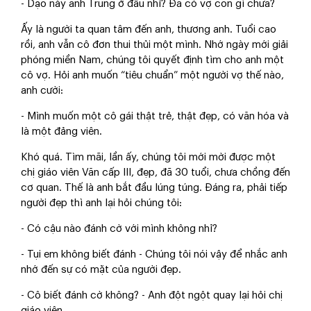
- Dạo này anh Trung ở đâu nhỉ? Đã có vợ con gì chưa?
Ấy là người ta quan tâm đến anh, thương anh. Tuổi cao
rồi, anh vẫn cô đơn thui thủi một mình. Nhớ ngày mới giải
phóng miền Nam, chúng tôi quyết định tìm cho anh một
cô vợ. Hỏi anh muốn “tiêu chuẩn” một người vợ thế nào,
anh cười:
- Mình muốn một cô gái thật trẻ, thật đẹp, có văn hóa và
là một đảng viên.
Khó quá. Tìm mãi, lần ấy, chúng tôi mới mời được một
chị giáo viên Văn cấp III, đẹp, đã 30 tuổi, chưa chồng đến
cơ quan. Thế là anh bắt đầu lúng túng. Đáng ra, phải tiếp
người đẹp thì anh lại hỏi chúng tôi:
- Có cậu nào đánh cờ với mình không nhỉ?
- Tụi em không biết đánh - Chúng tôi nói vậy để nhắc anh
nhớ đến sự có mặt của người đẹp.
- Cô biết đánh cờ không? - Anh đột ngột quay lại hỏi chị
giáo viên.