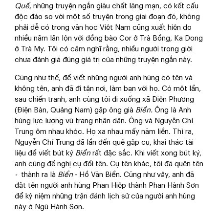
Quế,
những truyện ngắn giàu chất lãng mạn, có kết cấu
độc đáo so với một số truyện trong giai đoạn đó, không
phải dễ có trong văn học Việt Nam cũng xuất hiện do
nhiều năm lăn lộn với đồng bào Cor ở Trà Bồng, Ka Dong
ở Trà My. Tôi có cảm nghĩ rằng, nhiều người trong giới
chưa đánh giá đúng giá trị của những truyện ngắn này.
Cũng như thế, để viết những người anh hùng có tên và
không tên, anh đã đi tận nơi, làm bạn với họ. Có một lần,
sau chiến tranh, anh cùng tôi đi xuống xã Điện Phương
(Điện Bàn, Quảng Nam) gặp ông già
Biển.
Ông là Anh
hùng lực lượng vũ trang nhân dân. Ông và Nguyễn Chí
Trung ôm nhau khóc. Họ xa nhau mấy năm liền. Thì ra,
Nguyễn Chí Trung đã lần đến quê gặp cụ, khai thác tài
liệu để viết bút ký
Biển
rất đặc sắc. Khi viết xong bút ký,
anh cũng đề nghị cụ đổi tên. Cụ tên khác, tôi đã quên tên
-
thành ra là
Biển
- Hồ Văn Biển. Cũng như vậy, anh đã
đặt tên người anh hùng Phan Hiệp thành Phan Hành Sơn
để kỷ niệm những trận đánh lịch sử của người anh hùng
này ở Ngũ Hành Sơn.