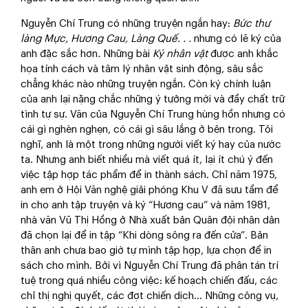
Nguyễn Chí Trung có những truyện ngắn hay:
Bức thư
làng Mực, Hương Cau, Làng
Quế. . .
nhưng có lẽ ký của
anh đặc sắc hơn
.
Những bài
Ký nhân vật
được anh khắc
họa tính cách và tâm lý nhân vật sinh động, sâu sắc
chẳng khác nào những truyện ngắn. Còn ký chính luận
của anh lại nặng chắc những ý tưởng mới và đầy chất trữ
tình tự sự. Văn của Nguyễn Chí Trung hùng hồn nhưng có
cái gì nghèn nghẹn, có cái gì sâu lắng ở bên trong. Tôi
nghĩ, anh là một trong những người viết ký hay của nước
ta. Nhưng anh biết nhiều mà viết quá ít, lại ít chú ý đến
việc tập hợp tác phẩm để in thành sách. Chỉ năm 1975,
anh em ở Hội Văn nghệ giải phóng Khu V đã sưu tầm để
in cho anh tập truyện và ký “Hương cau” và năm 1981,
nhà văn Vũ Thị Hồng ở Nhà xuất bản Quân đội nhân dân
đã chọn lại để in tập “Khi dòng sông ra đến cửa”. Bản
thân anh chưa bao giờ tự mình tập hợp, lựa chọn để in
sách cho mình. Bởi vì Nguyễn Chí Trung đã phân tán trí
tuệ trong quá nhiều công việc: kế hoạch chiến đấu, các
chỉ thị nghị quyết, các đợt chiến dịch... Những công vụ,