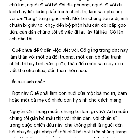
chủ lực, người đi với bộ đội địa phương, người đi với du
kích hay lực lượng đấu tranh chính trị, làm sao phù hợp
với cái “tạng” từng người viết. Mỗi lần chúng tôi ra đi, anh
chuẩn bị giấy tờ, chạy đến bộ phận hậu cần đòi cấp gạo
tiền, căn dặn chúng tôi về việc đi lại, lấy tài liệu. Có lần
anh dặn tôi:
- Quế chưa để ý đến việc viết vội. Cố gắng trong đợt này
làm thân với một xã đội trưởng, một cán bộ đấu tranh
chính trị hay binh vận gì đó, thân đến mức sau này còn
viết thư cho nhau, đến thăm hỏi nhau.
Lần sau anh nhắc:
- Đợt này Quế phải làm con nuôi của một bà mẹ trụ bám
hoặc một bà mẹ có nhiều con hy sinh cho cách mạng.
Nguyễn Chí Trung muốn chúng tôi làm gì vậy? Anh muốn
chúng tôi gắn bó máu thịt với nhân dân, với chiến sĩ
trong cuộc chiến đấu này, chứ không phải là người đến
hỏi chuyện, ghi chép rồi bôi chữ hời hợt trên những trang