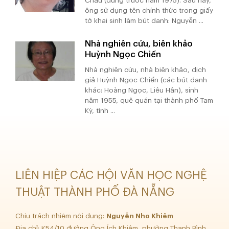
Châu (dùng trước năm 1975). Sau này,
ông sử dụng tên chính thức trong giấy
tờ khai sinh làm bút danh: Nguyễn ...
Nhà nghiên cứu, biên khảo
Huỳnh Ngọc Chiến
Nhà nghiên cứu, nhà biên khảo, dịch
giả Huỳnh Ngọc Chiến (các bút danh
khác: Hoàng Ngọc, Liêu Hân), sinh
năm 1955, quê quán tại thành phố Tam
Kỳ, tỉnh ...
LIÊN HIỆP CÁC HỘI VĂN HỌC NGHỆ
THUẬT THÀNH PHỐ ĐÀ NẴNG
Chịu trách nhiệm nội dung:
Nguyễn Nho Khiêm
Địa chỉ: K54/10 đường Ông Ích Khiêm, phường Thanh Bình,