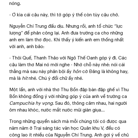
nóng.
- Ơ kìa cái cậu này, thì tớ góp ý thế còn tùy cậu chớ.
Nguyễn Chí Trung đấu dịu. Nhưng rồi, anh tổ chức “lực
lượng” để phản công lại. Anh đưa trường ca cho những
anh em làm thơ đọc. Khi thấy ý kiến anh em thống nhất
với anh, anh bảo:
- Thôi Quế, Thanh Thảo với Ngô Thế Oanh góp ý đi. Các
cậu làm thơ Mai nó mới nghe - Nhớ chỗ này nhé: nói cái
thằng mà sau này phản bội ấy
hôn
cờ Đảng là không hay,
mà là
hít
nhé. Chú ý đổi chữ ấy nhé.
Một lần, anh với nhà thơ Thu Bồn đập bàn đập ghế vì Thu
Bồn không đồng ý với những góp ý của anh về trường ca
Campuchia
hy vọng.
Sau đó, thông cảm nhau, hai người
ôm nhau khóc, nước mắt nước mũi giàn giụa...
Trong những quyển sách mà mỗi chúng tôi có được qua
năm năm ở Trại sáng tác văn học Quân khu V, đều có
công lao ít nhiều của Nguyễn Chí Trung. Anh gợi ý về chủ