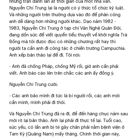
những trận đánh lấn át thời gian của một nhà văn.
Nguyễn Chí Trung lại là người có ý thức tổ chức kỷ luật.
Và những người trên thường dựa vào đó để phân công
anh dễ dàng hơn những người khác. Dạo năm 1982 -
1983, Nguyễn Chí Trung ở tạp chí Văn Nghệ Quân Đội,
đang dồn sức để viết quyển tiểu thuyết về khởi nghĩa Trà
Bồng mà tôi được đọc có những chương rất hay thì
người ta cần anh đi công tác ở chiến trường Campuchia.
Anh xếp bản thảo lại để đi. Tôi nói:
- Anh đã chống Pháp, chống Mỹ rồi, giờ anh cần phải
viết. Anh báo cáo lên trên chắc các anh ấy đồng ý.
Nguyễn Chí Trung cười:
- Các anh bảo mình đi tức là bí người rồi, các anh mới
cần mình, mình phải đi thôi.
Và Nguyễn Chí Trung đã ra đi, để đến hàng chục năm sau
mới rờ lại bản thảo. Anh lại phải đi thực tế lại. Tuổi cao,
sức yếu, có lần anh bị té gãy chân phải nằm bệnh viện ở
Tam Kỳ (Quảng Nam) mấy tháng. Chính thời gian này,