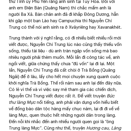
thư Tỉnh ủy Phú Yên rằng anh sinh tại Tuy Hòa. Đối với
anh em Điện Bàn (Quảng Nam) thì chắc mẩm anh là
người Ba Xã. Bàn chân anh đã đi khắp Đông Dương, hẳn
khi gặp một bạn Lào hay Campuchia thì Nguyễn Chí
Trung có thể nói anh sinh ra ở Xvâyriêng hay Xavanakhét.
Trung thành với ý nghĩ rằng, có đi nhiều biết nhiều rồi mới
viết được, Nguyễn Chí Trung lúc nào cũng thấy thiếu vốn
sống, thiếu tài liệu - dù anh tràn ngập vốn sống mà bao
nhiêu người phải thèm muốn. Mỗi lần đi công tác về, anh
ngồi viết, giữa chừng thấy chưa “đủ vốn” lại đi lại. Một
lần, Nguyễn Chí Trung đã cất chòi ở Trà Bồng (Quảng
Ngãi) để ở lâu, lấy cho hết mọi chuyện xung quanh cuộc
khởi nghĩa Trà Bồng. Thế rồi năm sau anh lại đến đây nữa.
Có lẽ vì thế và vì việc say mê tham gia các chiến dịch,
Nguyễn Chí Trung viết được rất ít. Để viết truyện
Bức
thư làng
Mực
nổi tiếng
,
anh phải vận dụng vốn hiểu biết
về đồng bào dân tộc hàng mấy chục năm, lại đi đi về về
làng Mực, quen thuộc hết những người dân trong làng.
Đến nỗi khi nhắc đến anh nhiều người quen gọi là “ông
Trung làng Mực”. Cũng như thế, truyện
Hương cau, Làng