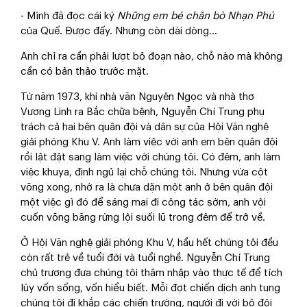
- Mình đã đọc cái ký
Những em bé chăn bò Nhạn Phú
của Quế. Được đấy. Nhưng còn
dài dòng…
Anh chỉ ra cần phải lượt bỏ đoạn nào, chỗ nào mà không
cần có bản thảo trước mặt.
Từ năm 1973, khi nhà văn Nguyên Ngọc và nhà thơ
Vương Linh ra Bắc chữa bệnh, Nguyễn Chí Trung phụ
trách cả hai bên quân đội và dân sự của Hội Văn nghệ
giải phóng Khu V. Anh làm việc với anh em bên quân đội
rồi lật đật sang làm việc với chúng tôi. Có đêm, anh làm
việc khuya, định ngủ lại chỗ chúng tôi. Nhưng vừa cột
võng xong, nhớ ra là chưa dặn một anh ở bên quân đội
một việc gì đó để sáng mai đi công tác sớm, anh vội
cuốn võng băng rừng lội suối lũ trong đêm để trở về.
Ở Hội Văn nghệ giải phóng Khu V, hầu hết chúng tôi đều
còn rất trẻ về tuổi đời và tuổi nghề. Nguyễn Chí Trung
chủ trương đưa chúng tôi thâm nhập vào thực tế để tích
lũy vốn sống, vốn hiểu biết. Mỗi đợt chiến dịch anh tung
chúng tôi đi khắp các chiến trường, người đi với bộ đội