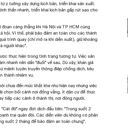
ừ ý tưởng xây dựng kịch bản, triển khai sản xuất.
inh thần nhanh, triển khai kịch bản gấp rút sao cho
ai đoạn căng thẳng khi Hà Nội và TP HCM cùng
xã hội. Vì thế, phải bảo đảm an toàn cho các thành
á trình quay (chỉ mở ra khi diễn xuất), giữ khoảng
à người khác".
c thực hiện trong tình trạng tương tự. Việc sản
àm nhanh nên dần "đuối" về sau. Dù vậy, khán giả
ứ mệnh tuyên truyền thông điệp chống dịch, kêu
n thành nhiệm vụ.
hội chưa đến mức khắt khe như hiện nay nhưng việc
i chọn bối cảnh nơi đồng vắng, ít dân cư để thực
ay tiếp các cảnh ở thành thị, nơi đông người.
 "Cát đỏ" ngay đợt dịch đầu tiên: "Trong suốt 2
anh trại quân đội. Các diễn viên dù không có phân
ong suốt 2 tháng để bảo đảm an toàn chung".