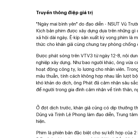
Truyền thông điệp giá trị
"Ngày mai bình yên" do đạo diễn - NSƯT Vũ Trườ
Kịch bản phim được xây dựng dựa trên những gì đ
xã hội dài ngày. Ê-kíp sản xuất kỳ vọng phim là m
thức cho khán giả cùng chung tay phòng chống 
Được phát sóng trên VTV3 từ ngày 12-8, nội dun
nghiệp xây dựng. Như bao người khác, ông vừa cù
hoạt động công ty, lo lương cho nhân viên. Trong 
mâu thuẫn, tính cách không hợp nhau lần lượt bộ
khó khăn do dịch, ông Phát đã cảm nhận sâu sắc 
để người trong gia đình cảm nhận về tình thân, 
Ở đợt dịch trước, khán giả cũng có dịp thưởng
Dũng và Trịnh Lê Phong làm đạo diễn, Trung tâm
hiện.
Phim là phiên bản đặc biệt cho sự kết hợp của 2 