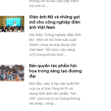
không chỉ là yêu cầu cấp bách
mà còn là ...
Điện ảnh Mỹ và những gợi
mở cho công nghiệp điện
ảnh Việt Nam
Hội thảo “Công nghiệp điện ảnh
Mỹ - Một số mô hình sản xuất
thành công và ứng dụng cho
Việt Nam” (tổ chức vào sáng
3/7) trong khuôn khổ ...
Bản quyền tác phẩm hội
họa trong sáng tạo đương
đại
Mới đây, việc ê-kíp sản xuất MV
của ca sĩ Sơn Tùng M-TP sử
dụng hình ảnh tác phẩm “Tàn
Chỉ” của họa sĩ Lệ Giang không
xin phép, cũng ...