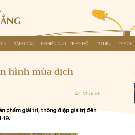
GIẢ
SÁNG TÁC
NGHIÊN CỨU - TRAO ĐỔI
TƯ LIỆU
TẠP CH
Các kỳ Đại hội Liên hiệp Hội
ền hình mùa dịch
Chia sẻ
n phẩm giải trí, thông điệp giá trị đến
-19.