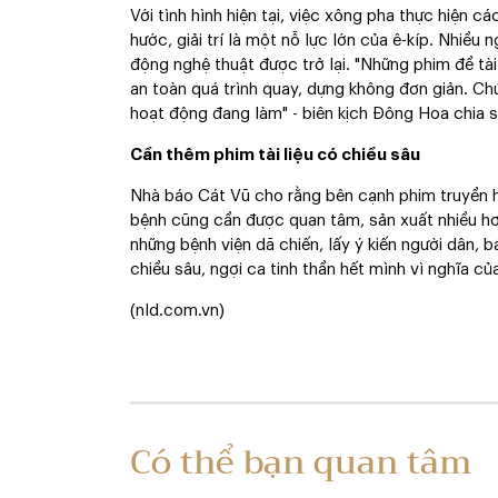
Với tình hình hiện tại, việc xông pha thực hiện c
hước, giải trí là một nỗ lực lớn của ê-kíp. Nhiều
động nghệ thuật được trở lại. "Những phim đề tà
an toàn quá trình quay, dựng không đơn giản. Ch
hoạt động đang làm" - biên kịch Đông Hoa chia s
Cần thêm phim tài liệu có chiều sâu
Nhà báo Cát Vũ cho rằng bên cạnh phim truyền hìn
bệnh cũng cần được quan tâm, sản xuất nhiều hơ
những bệnh viện dã chiến, lấy ý kiến người dân, bá
chiều sâu, ngợi ca tinh thần hết mình vì nghĩa của
(nld.com.vn)
Có thể bạn quan tâm