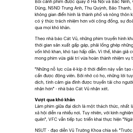
Bối cảnh phim được quay ở Hà Nội và Bắc Ninh,
Dũng, NSND Trung Anh, Thu Quỳnh, Bảo Thanh, B
không gian điển hình là thành phố và nông thôn 
có ý thức trách nhiệm hơn với cộng đồng, sự đo
qua mọi khó khăn.
Theo nhà báo Cát Vũ, những phim truyền hình kha
thời gian sản xuất gấp gáp, phải lồng ghép nhữn
vốn khô khan, khó tạo hấp dẫn. Vì thế, khán giả 
mong phim vừa giải trí vừa hoàn thành nhiệm vụ 
"Những nỗ lực của ê-kíp ở thời điểm này vẫn tạo
cần được động viên. Bởi nhờ có họ, những lời tu
dịch, tình cảm gia đình được truyền tải cho ngườ
nhận hơn" - nhà báo Cát Vũ nhận xét.
Vượt qua khó khăn
Làm phim giữa đại dịch là một thách thức, nhất 
xã hội diễn ra nhiều nơi. Tuy nhiên, với kinh ngh
quên", VFC vẫn tiếp tục triển khai thực hiện "Ngà
NSƯT - đạo diễn Vũ Trường Khoa chia sẻ: "Trước t