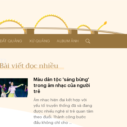
Í ĐẤT QUẢNG
XỨ QUẢNG
ALBUM ẢNH
Bài viết đọc nhiều
Màu dân tộc 'sáng bừng'
trong âm nhạc của người
trẻ
Âm nhạc hiện đại kết hợp với
yếu tố truyền thống đã và đang
được nhiều nghệ sĩ trẻ quan tâm
theo đuổi. Thành công bước
đầu không chỉ cho ...