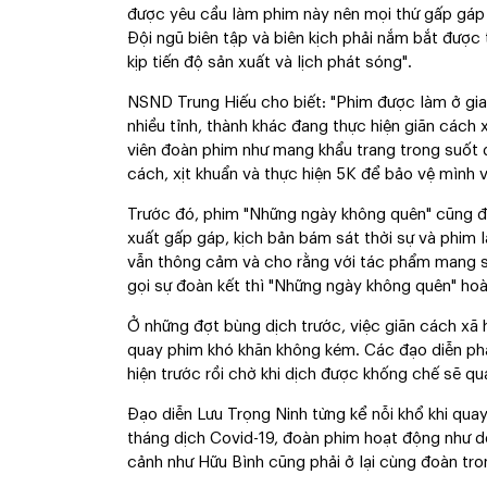
được yêu cầu làm phim này nên mọi thứ gấp gáp t
Đội ngũ biên tập và biên kịch phải nắm bắt được t
kịp tiến độ sản xuất và lịch phát sóng".
NSND Trung Hiếu cho biết: "Phim được làm ở gi
nhiều tỉnh, thành khác đang thực hiện giãn cách 
viên đoàn phim như mang khẩu trang trong suốt qu
cách, xịt khuẩn và thực hiện 5K để bảo vệ mình v
Trước đó, phim "Những ngày không quên" cũng đượ
xuất gấp gáp, kịch bản bám sát thời sự và phim l
vẫn thông cảm và cho rằng với tác phẩm mang s
gọi sự đoàn kết thì "Những ngày không quên" hoà
Ở những đợt bùng dịch trước, việc giãn cách xã 
quay phim khó khăn không kém. Các đạo diễn phả
hiện trước rồi chờ khi dịch được khống chế sẽ qu
Đạo diễn Lưu Trọng Ninh từng kể nỗi khổ khi quay
tháng dịch Covid-19, đoàn phim hoạt động như do
cảnh như Hữu Bình cũng phải ở lại cùng đoàn tr