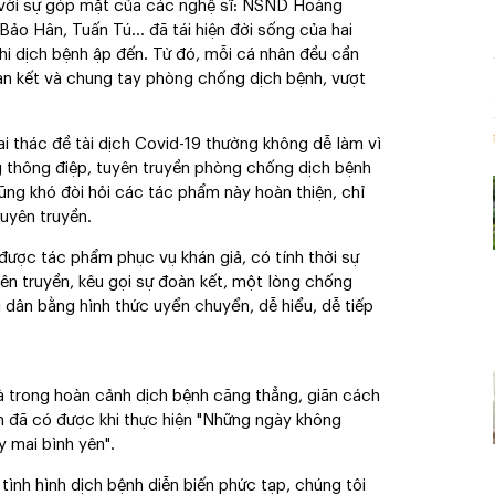
 với sự góp mặt của các nghệ sĩ: NSND Hoàng
ảo Hân, Tuấn Tú… đã tái hiện đời sống của hai
khi dịch bệnh ập đến. Từ đó, mỗi cá nhân đều cần
àn kết và chung tay phòng chống dịch bệnh, vượt
i thác đề tài dịch Covid-19 thường không dễ làm vì
g thông điệp, tuyên truyền phòng chống dịch bệnh
cũng khó đòi hỏi các tác phẩm này hoàn thiện, chỉ
tuyên truyền.
 được tác phẩm phục vụ khán giả, có tính thời sự
yên truyền, kêu gọi sự đoàn kết, một lòng chống
i dân bằng hình thức uyển chuyển, dễ hiểu, dễ tiếp
là trong hoàn cảnh dịch bệnh căng thẳng, giãn cách
iệm đã có được khi thực hiện "Những ngày không
y mai bình yên".
ình hình dịch bệnh diễn biến phức tạp, chúng tôi