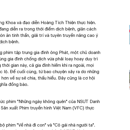
ng Khoa và đạo diễn Hoàng Tích Thiện thực hiện.
ang diễn ra trong thời điểm dịch bệnh, giãn cách
ón ăn tinh thần, giải trí và tuyên truyền nâng cao ý
dịch bệnh.
g phim tập trung gia đình ông Phát, một chủ doanh
ng gia đình chống dịch vừa phải loay hoay duy trì
thời gian này, cả gia đình hiếm khi ra ngoài, mọi
c lộ. Để cuối cùng, từ bao chuyện xảy ra do những
hơn về sự sẻ chia, thấu hiểu. Đây cũng là cơ hội
nghĩa đồng bào.
 thức phim "Những ngày không quên" của NSƯT Danh
 Sản xuất Phim truyền hình Việt Nam (VFC) thực
bộ phim "Về nhà đi con" và "Cô gái nhà người ta".