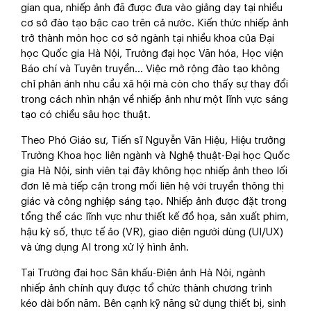
gian qua, nhiếp ảnh đã được đưa vào giảng dạy tại nhiều
cơ sở đào tạo bậc cao trên cả nước. Kiến thức nhiếp ảnh
trở thành môn học cơ sở ngành tại nhiều khoa của Đại
học Quốc gia Hà Nội, Trường đại học Văn hóa, Học viện
Báo chí và Tuyên truyền... Việc mở rộng đào tạo không
chỉ phản ánh nhu cầu xã hội mà còn cho thấy sự thay đổi
trong cách nhìn nhận về nhiếp ảnh như một lĩnh vực sáng
tạo có chiều sâu học thuật.
Theo Phó Giáo sư, Tiến sĩ Nguyễn Văn Hiệu, Hiệu trưởng
Trường Khoa học liên ngành và Nghệ thuật-Đại học Quốc
gia Hà Nội, sinh viên tại đây không học nhiếp ảnh theo lối
đơn lẻ mà tiếp cận trong mối liên hệ với truyền thông thị
giác và công nghiệp sáng tạo. Nhiếp ảnh được đặt trong
tổng thể các lĩnh vực như thiết kế đồ họa, sản xuất phim,
hậu kỳ số, thực tế ảo (VR), giao diện người dùng (UI/UX)
và ứng dụng AI trong xử lý hình ảnh.
Tại Trường đại học Sân khấu-Điện ảnh Hà Nội, ngành
nhiếp ảnh chính quy được tổ chức thành chương trình
kéo dài bốn năm. Bên cạnh kỹ năng sử dụng thiết bị, sinh