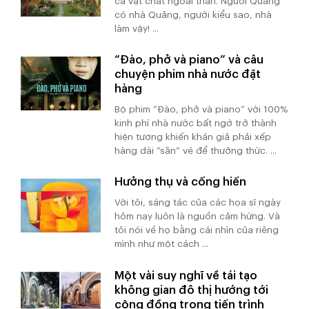
cả vật chất ngoài thân. Người Quảng
có nhà Quảng, người kiểu sao, nhà
làm vậy! ...
“Đào, phở và piano” và câu
chuyện phim nhà nước đặt
hàng
Bộ phim “Đào, phở và piano” với 100%
kinh phí nhà nước bất ngờ trở thành
hiện tượng khiến khán giả phải xếp
hàng dài “săn” vé để thưởng thức. ...
Hưởng thụ và cống hiến
Với tôi, sáng tác của các họa sĩ ngày
hôm nay luôn là nguồn cảm hứng. Và
tôi nói về họ bằng cái nhìn của riêng
mình như một cách ...
Một vài suy nghĩ về tái tạo
không gian đô thị hướng tới
cộng đồng trong tiến trình