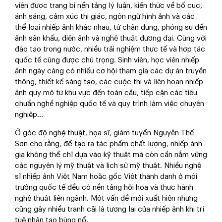
viên được trang bị nền tảng lý luận, kiến thức về bố cục,
ánh sáng, cảm xúc thị giác, ngôn ngữ hình ảnh và các
thể loại nhiếp ảnh khác nhau, từ chân dung, phóng sự đến
ảnh sân khấu, điện ảnh và nghệ thuật đương đại. Cùng với
đào tạo trong nước, nhiều trải nghiệm thực tế và hợp tác
quốc tế cũng được chú trọng. Sinh viên, học viên nhiếp
ảnh ngày càng có nhiều cơ hội tham gia các dự án truyền
thông, thiết kế sáng tạo, các cuộc thi và liên hoan nhiếp
ảnh quy mô từ khu vực đến toàn cầu, tiếp cận các tiêu
chuẩn nghề nghiệp quốc tế và quy trình làm việc chuyên
nghiệp…
Ở góc độ nghệ thuật, họa sĩ, giám tuyển Nguyễn Thế
Sơn cho rằng, để tạo ra tác phẩm chất lượng, nhiếp ảnh
gia không thể chỉ dựa vào kỹ thuật mà còn cần nắm vững
các nguyên lý mỹ thuật và lịch sử mỹ thuật. Nhiều nghệ
sĩ nhiếp ảnh Việt Nam hoặc gốc Việt thành danh ở môi
trường quốc tế đều có nền tảng hội họa và thực hành
nghệ thuật liên ngành. Một vấn đề mới xuất hiện nhưng
cũng gây nhiều tranh cãi là tương lai của nhiếp ảnh khi trí
tuệ nhân tạo bùng nổ.