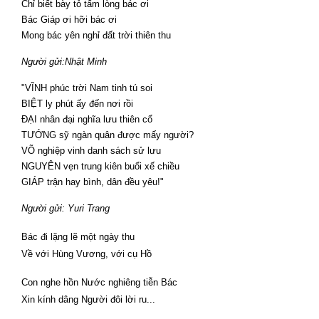
Chỉ biết bày tỏ tấm lòng bác ơi
Bác Giáp ơi hỡi bác ơi
Mong bác yên nghỉ đất trời thiên thu
Người gửi:Nhật Minh
"VĨNH phúc trời Nam tinh tú soi
BIỆT ly phút ấy đến nơi rồi
ĐẠI nhân đại nghĩa lưu thiên cổ
TƯỚNG sỹ ngàn quân được mấy người?
VÕ nghiệp vinh danh sách sử lưu
NGUYÊN vẹn trung kiên buổi xế chiều
GIÁP trận hay bình, dân đều yêu!"
Người gửi:
Yuri Trang
Bác đi lặng lẽ một ngày thu
Về với Hùng Vương, với cụ Hồ
Con nghe hồn Nước nghiêng tiễn Bác
Xin kính dâng Người đôi lời ru...