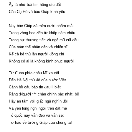
Ấy là nhờ trái tim hồng dìu dắt
Của Cụ Hồ và bác Giáp kính yêu
Nay bác Giáp đã mỉm cười nhắm mắt
Trong vòng hoa đến từ khắp năm châu
Trong sự thương tiếc và ngả mũ cúi đầu
Của toàn thể nhân dân và chiến sĩ
Kể cả kẻ thù lẫn người đồng chí
Không có ai là không kính phục người
Từ Cuba phía châu Mĩ xa xôi
Đến Hà Nội thủ đô của nước Việt
Cánh bồ câu báo tin đau li biệt
Rằng :Người *** chân chính bậc nhất, ôi!
Hãy an tâm với giấc ngủ nghìn đời
Và yên lòng nghỉ ngơi trên đất mẹ
Tổ quốc này vẫn đẹp và vẫn se:
Tự hào về tướng Giáp của chúng ta!