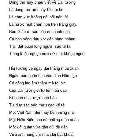
Dòng thơ này cháu viết về Đại tướng
Là dòng thơ ào chảy từ trái tim
Là cảm xúc không nói nổi nên lời
Là nước mắt chan hoà trên trang giấy.
Bác Giáp ơi sao bác đi nhanh quá
Cả non sông đau xót đến bàng hoàng
Trời đất buồn lòng người sao tê tái
Tiếng khóc nghẹn nức nở mãi không nguôi
Hồi tưởng về ngày đại thắng mùa xuân
Ngày toàn quân tiến vào dinh Độc Lập
Có công lao âm thầm mà to lớn
Của Đại tướng-vị tư lệnh tối cao
Kì danh nhất mực anh hào
Tư duy sắc sảo mưu cao kế tài
Một Việt Nam đến nay bền vững mãi
Một Điện Biên hoa đỏ những mùa xuân
Một đội quân vừa gần gũi dễ gần
Vừa anh hùng,chí nhân,lại bất khuất