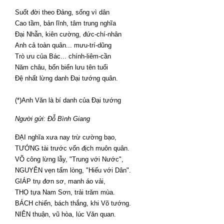
Suốt đời theo Đảng, sống vì dân
Cao tầm, bản lĩnh, tâm trung nghĩa
Đại Nhẫn, kiên cường, đức-chí-nhân
Anh cả toàn quân... mưu-trí-dũng
Trò ưu của Bác... chính-liêm-cần
Năm châu, bốn biển lưu tên tuổi
Đệ nhất lừng danh Đại tướng quân.
(*)Anh Văn là bí danh của Đại tướng
Người gửi: Đỗ Bình Giang
ĐẠI nghĩa xưa nay trừ cường bạo,
TƯỚNG tài trước vốn địch muôn quân.
VÕ công lừng lẫy, "Trung với Nước",
NGUYÊN vẹn tấm lòng, "Hiếu với Dân".
GIÁP trụ đơn sơ, manh áo vải,
THỌ tựa Nam Sơn, trải trăm mùa.
BÁCH chiến, bách thắng, khi Võ tướng.
NIÊN thuận, vũ hòa, lúc Văn quan.