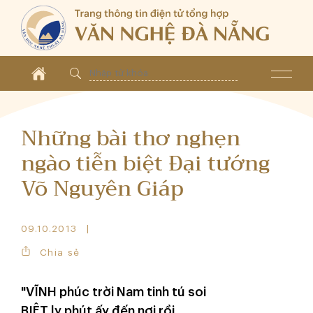
Những bài thơ nghẹn
ngào tiễn biệt Đại tướng
Võ Nguyên Giáp
09.10.2013
Chia sẻ
"VĨNH phúc trời Nam tinh tú soi
BIỆT ly phút ấy đến nơi rồi