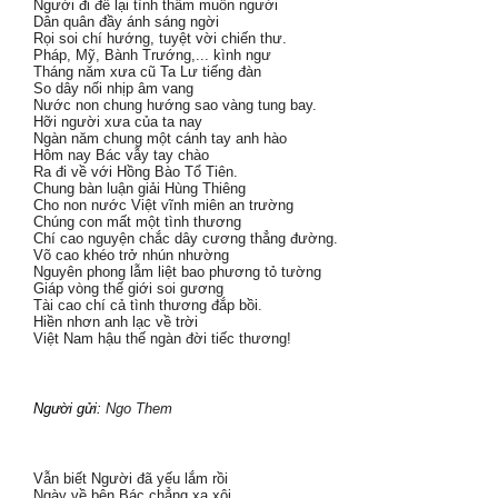
Người đi để lại tình thâm muôn người
Dân quân đầy ánh sáng ngời
Rọi soi chí hướng, tuyệt vời chiến thư.
Pháp, Mỹ, Bành Trướng,... kình ngư
Tháng năm xưa cũ Ta Lư tiếng đàn
So dây nối nhịp âm vang
Nước non chung hướng sao vàng tung bay.
Hỡi người xưa của ta nay
Ngàn năm chung một cánh tay anh hào
Hôm nay Bác vẫy tay chào
Ra đi về với Hồng Bào Tổ Tiên.
Chung bàn luận giải Hùng Thiêng
Cho non nước Việt vĩnh miên an trường
Chúng con mất một tình thương
Chí cao nguyện chắc dây cương thẳng đường.
Võ cao khéo trở nhún nhường
Nguyên phong lẫm liệt bao phương tỏ tường
Giáp vòng thế giới soi gương
Tài cao chí cả tình thương đắp bồi.
Hiền nhơn anh lạc về trời
Việt Nam hậu thế ngàn đời tiếc thương!
Người gửi:
Ngo Them
Vẫn biết Người đã yếu lắm rồi
Ngày về bên Bác chẳng xa xôi