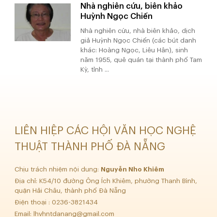
Nhà nghiên cứu, biên khảo
Huỳnh Ngọc Chiến
Nhà nghiên cứu, nhà biên khảo, dịch
giả Huỳnh Ngọc Chiến (các bút danh
khác: Hoàng Ngọc, Liêu Hân), sinh
năm 1955, quê quán tại thành phố Tam
Kỳ, tỉnh ...
LIÊN HIỆP CÁC HỘI VĂN HỌC NGHỆ
THUẬT THÀNH PHỐ ĐÀ NẴNG
Chịu trách nhiệm nội dung:
Nguyễn Nho Khiêm
Địa chỉ: K54/10 đường Ông Ích Khiêm, phường Thanh Bình,
quận Hải Châu, thành phố Đà Nẵng
Điện thoại : 0236-3821434
Email:
lhvhntdanang@gmail.com