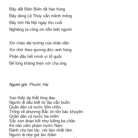
Đây đất Điện Biên rất hào hùng
Đây dòng Lệ Thủy vẫn mênh mông
Đây trời Hà Nội ngày thu cuối
Nghiêng tạ công ơn tiễn biệt người.
Xin chào đại tướng của nhân dân
Xin nhớ theo gương đức anh hùng
Phấn đấu hết mình vì tổ quốc
Để lòng không thẹn với cha ông.
Người gửi:
Phước Hải
Sao thấy dạ thắt lòng đau
Người đi dẫu biết từ lâu vẫn buồn
Quân dân cả nước bồn chồn
Trông về phương Bắc ôn tồn bác khuyên.
Quân dân cá nước ba miền
Sắc son đoàn kết như kiềng ba chân
Kẻ nào xâm phạm nước Nam
Đánh cho tan tác, nói làm nhất tâm.
Người đi nhẹ gót âm thầm