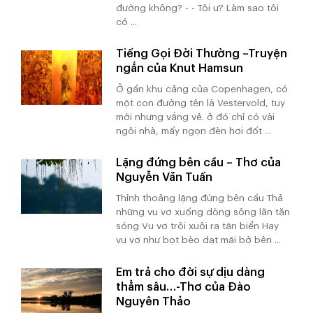
đường không? - - Tôi ư? Làm sao tôi
có ...
Tiếng Gọi Đời Thường –Truyện
ngắn của Knut Hamsun
Ở gần khu cảng của Copenhagen, có
một con đường tên là Vestervold, tuy
mới nhưng vắng vẻ. ở đó chỉ có vài
ngôi nhà, mấy ngọn đèn hơi đốt ...
Lặng đứng bên cầu – Thơ của
Nguyễn Văn Tuấn
Thỉnh thoảng lặng đứng bên cầu Thả
những vu vơ xuống dòng sông lăn tăn
sóng Vu vơ trôi xuôi ra tận biển Hay
vu vơ như bọt bèo dạt mãi bờ bên ...
Em trả cho đời sự dịu dàng
thẳm sâu…-Thơ của Đào
Nguyên Thảo