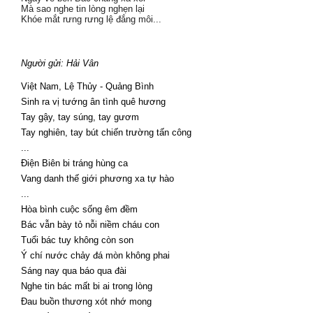
Mà sao nghe tin lòng nghẹn lại
Khóe mắt rưng rưng lệ đắng môi...
Người gửi:
Hải Vân
Việt Nam, Lệ Thủy - Quảng Bình
Sinh ra vị tướng ân tình quê hương
Tay gậy, tay súng, tay gươm
Tay nghiên, tay bút chiến trường tấn công
...
Điện Biên bi tráng hùng ca
Vang danh thế giới phương xa tự hào
...
Hòa bình cuộc sống êm đềm
Bác vẫn bày tỏ nỗi niềm cháu con
Tuổi bác tuy không còn son
Ý chí nước chảy đá mòn không phai
Sáng nay qua báo qua đài
Nghe tin bác mất bi ai trong lòng
Đau buồn thương xót nhớ mong