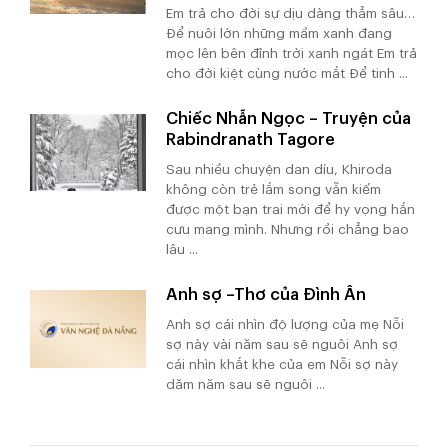
Em trả cho đời sự dịu dàng thẳm sâu…
Để nuôi lớn những mầm xanh đang
mọc lên bên đỉnh trời xanh ngát Em trả
cho đời kiệt cùng nước mắt Để tinh ...
Chiếc Nhẫn Ngọc – Truyện của
Rabindranath Tagore
Sau nhiều chuyện dan díu, Khiroda
không còn trẻ lắm song vẫn kiếm
được một bạn trai mới để hy vọng hắn
cưu mang mình. Nhưng rồi chẳng bao
lâu ...
Anh sợ –Thơ của Đình Ân
Anh sợ cái nhìn độ lượng của mẹ Nỗi
sợ này vài năm sau sẽ nguôi Anh sợ
cái nhìn khắt khe của em Nỗi sợ này
dăm năm sau sẽ nguôi ...