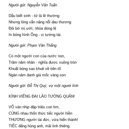
Người gửi: Nguyễn Văn Tuấn
Dẫu biết sinh - tử là lẽ thường
Nhưng lòng vẫn nặng nỗi đau thương
Đôi bờ mi ướt, nhòa dòng lệ
In bóng hình Ông - vị tướng tài.
Người gửi: Phạm Văn Thắng
Có một người con của nước non,
Trăm năm nhân - nghĩa được vuông tròn
Khuất bóng sao khuê về tiên tổ
Ngàn năm danh giá mốc vàng son
Người gửi: Đỗ Thị Quý, vợ một người lính
KÍNH VIẾNG ĐẠI LÃO TƯỚNG QUÂN!
VÔ vàn nhịp đập triệu con tim,
CÙNG nhau thổn thức tiếc người hiền
THƯƠNG người tài đức, vừa hiển thánh!
TIẾC đấng hùng anh, mãi linh thiêng.