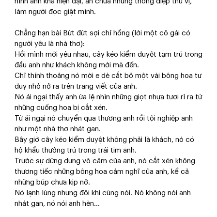
hình ảnh khá hiện đại, ẩn chứa những thông điệp thú vị,
làm người đọc giật mình.
Chẳng hạn bài Bứt đứt sợi chỉ hồng (lời một cô gái có
người yêu là nhà thơ):
Hồi mình mới yêu nhau, cây kéo kiểm duyệt tạm trú trong
đầu anh như khách không mời mà đến.
Chỉ thỉnh thoảng nó mới e dè cắt bỏ một vài bông hoa tư
duy nhỏ nở ra trên trang viết của anh.
Nó ái ngại thấy anh ứa lệ nhìn những giọt nhựa tươi rỉ ra từ
những cuống hoa bị cắt xén.
Từ ái ngại nó chuyển qua thương anh rồi tội nghiệp anh
như một nhà thơ nhát gan.
Bây giờ cây kéo kiểm duyệt không phải là khách, nó có
hộ khẩu thường trú trong trái tim anh.
Trước sự dửng dưng vô cảm của anh, nó cắt xén không
thương tiếc những bông hoa cảm nghĩ của anh, kể cả
những búp chưa kịp nở.
Nó lạnh lùng nhưng đôi khi cũng nói. Nó không nói anh
nhát gan, nó nói anh hèn…