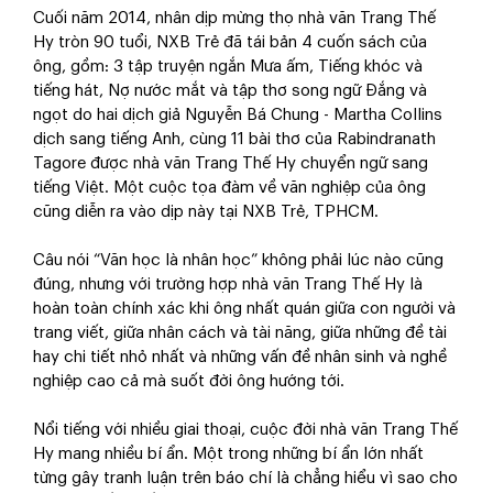
Cuối năm 2014, nhân dịp mừng thọ nhà văn Trang Thế
Hy tròn 90 tuổi, NXB Trẻ đã tái bản 4 cuốn sách của
ông, gồm: 3 tập truyện ngắn Mưa ấm, Tiếng khóc và
tiếng hát, Nợ nước mắt và tập thơ song ngữ Đắng và
ngọt do hai dịch giả Nguyễn Bá Chung - Martha Collins
dịch sang tiếng Anh, cùng 11 bài thơ của Rabindranath
Tagore được nhà văn Trang Thế Hy chuyển ngữ sang
tiếng Việt. Một cuộc tọa đàm về văn nghiệp của ông
cũng diễn ra vào dịp này tại NXB Trẻ, TPHCM.
Câu nói “Văn học là nhân học” không phải lúc nào cũng
đúng, nhưng với trường hợp nhà văn Trang Thế Hy là
hoàn toàn chính xác khi ông nhất quán giữa con người và
trang viết, giữa nhân cách và tài năng, giữa những đề tài
hay chi tiết nhỏ nhất và những vấn đề nhân sinh và nghề
nghiệp cao cả mà suốt đời ông hướng tới.
Nổi tiếng với nhiều giai thoại, cuộc đời nhà văn Trang Thế
Hy mang nhiều bí ẩn. Một trong những bí ẩn lớn nhất
từng gây tranh luận trên báo chí là chẳng hiểu vì sao cho