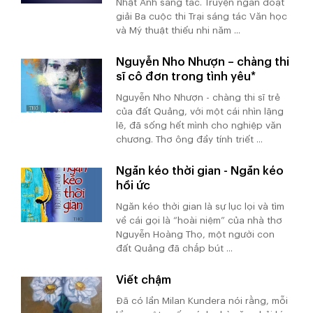
Nhật Anh sáng tác. Truyện ngắn đoạt
giải Ba cuộc thi Trại sáng tác Văn học
và Mỹ thuật thiếu nhi năm ...
Nguyễn Nho Nhượn – chàng thi
sĩ cô đơn trong tình yêu*
Nguyễn Nho Nhượn - chàng thi sĩ trẻ
của đất Quảng, với một cái nhìn lặng
lẽ, đã sống hết mình cho nghiệp văn
chương. Thơ ông đầy tính triết ...
Ngăn kéo thời gian - Ngăn kéo
hồi ức
Ngăn kéo thời gian là sự lục lọi và tìm
về cái gọi là “hoài niệm” của nhà thơ
Nguyễn Hoàng Thọ, một người con
đất Quảng đã chắp bút ...
Viết chậm
Đã có lần Milan Kundera nói rằng, mỗi