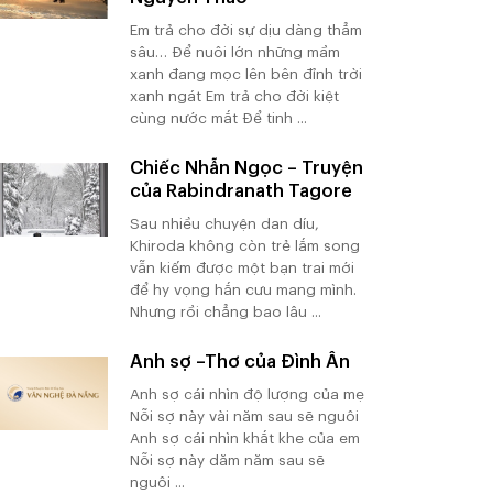
Em trả cho đời sự dịu dàng thẳm
sâu… Để nuôi lớn những mầm
xanh đang mọc lên bên đỉnh trời
xanh ngát Em trả cho đời kiệt
cùng nước mắt Để tinh ...
Chiếc Nhẫn Ngọc – Truyện
của Rabindranath Tagore
Sau nhiều chuyện dan díu,
Khiroda không còn trẻ lắm song
vẫn kiếm được một bạn trai mới
để hy vọng hắn cưu mang mình.
Nhưng rồi chẳng bao lâu ...
Anh sợ –Thơ của Đình Ân
Anh sợ cái nhìn độ lượng của mẹ
Nỗi sợ này vài năm sau sẽ nguôi
Anh sợ cái nhìn khắt khe của em
Nỗi sợ này dăm năm sau sẽ
nguôi ...