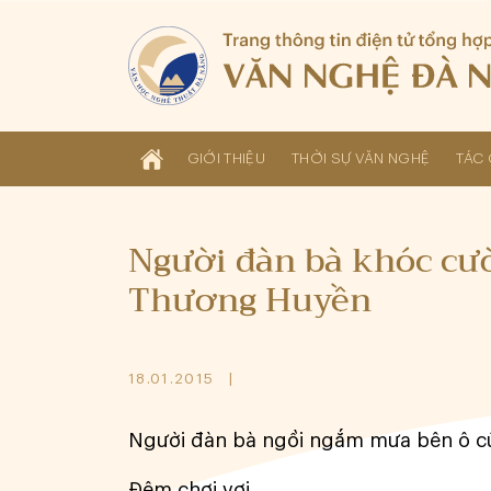
GIỚI THIỆU
THỜI SỰ VĂN NGHỆ
TÁC 
Người đàn bà khóc cư
Thương Huyền
18.01.2015
Người đàn bà ngồi ngắm mưa bên ô c
Đêm chơi vơi