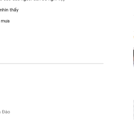
ai nhìn thấy
g mưa
h Đào