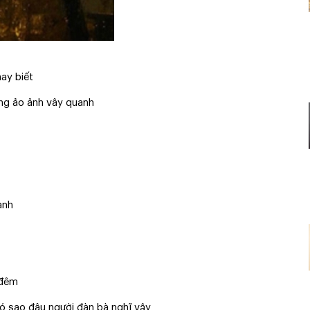
ay biết
ững ảo ảnh vây quanh
ạnh
 đêm
 sao đâu người đàn bà nghĩ vậy