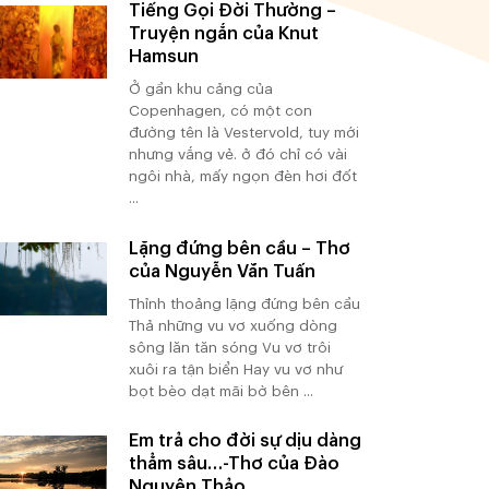
Tiếng Gọi Đời Thường –
Truyện ngắn của Knut
Hamsun
Ở gần khu cảng của
Copenhagen, có một con
đường tên là Vestervold, tuy mới
nhưng vắng vẻ. ở đó chỉ có vài
ngôi nhà, mấy ngọn đèn hơi đốt
...
Lặng đứng bên cầu – Thơ
của Nguyễn Văn Tuấn
Thỉnh thoảng lặng đứng bên cầu
Thả những vu vơ xuống dòng
sông lăn tăn sóng Vu vơ trôi
xuôi ra tận biển Hay vu vơ như
bọt bèo dạt mãi bờ bên ...
Em trả cho đời sự dịu dàng
thẳm sâu…-Thơ của Đào
Nguyên Thảo