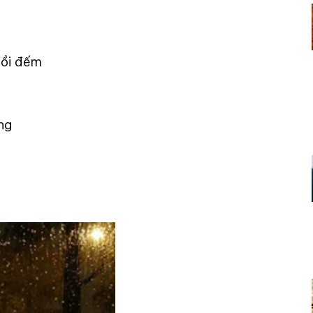
gồi đếm
àng