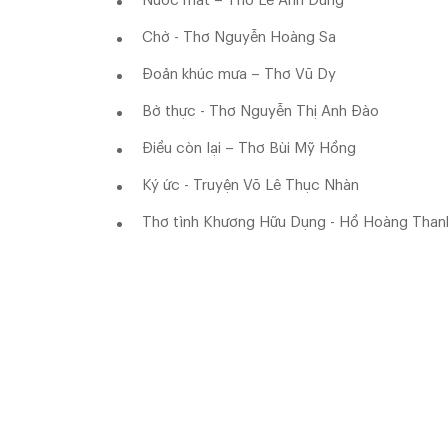
Nước mắt – Thơ Lê Anh Dũng
Chờ - Thơ Nguyễn Hoàng Sa
Đoản khúc mưa – Thơ Vũ Dy
Bờ thực - Thơ Nguyễn Thị Anh Đào
Điều còn lại – Thơ Bùi Mỹ Hồng
Ký ức - Truyện Võ Lê Thục Nhàn
Thơ tình Khương Hữu Dụng - Hồ Hoàng Than