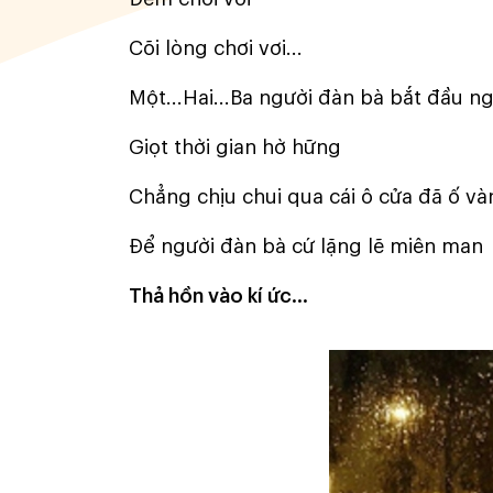
Cõi lòng chơi vơi...
Một...Hai...Ba người đàn bà bắt đầu n
Giọt thời gian hờ hững
Chẳng chịu chui qua cái ô cửa đã ố v
Để người đàn bà cứ lặng lẽ miên man
Thả hồn vào kí ức...