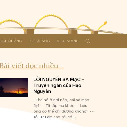
Í ĐẤT QUẢNG
XỨ QUẢNG
ALBUM ẢNH
Bài viết đọc nhiều
LỜI NGUYỀN SA MẠC –
Truyện ngắn của Hạo
Nguyên
- Thế nó ở nơi nào, cái sa mạc
ấy? - - Tít tắp mù khơi. - - Liệu
ông có thể chỉ đường không? - -
Tôi ư? Làm sao tôi có ...