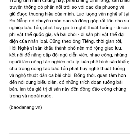
Trong tình hình chung này, phải khẳng định rằng, sân khấu
truyền thống có phần nổi trội so với các địa phương và
giữ được thương hiệu của mình. Lực lượng văn nghệ sĩ tại
Đà Nẵng có chuyên môn cao và đóng góp rất lớn cho sự
nghiệp bảo tồn, phát huy giá trị nghệ thuật tuồng - di sản
phi vật thể quốc gia, và bài chòi - di sản phi vật thể đại
diện của nhân loại. Cũng theo ông Tiếng, thời gian tới,
Hội Nghệ sĩ sân khấu thành phố nên mở rộng giao lưu,
kết nối để nâng cấp đội ngũ diễn viên, nhạc công, những
người làm công tác nghiên cứu lý luận phê bình sân khấu;
chú trọng công tác bảo tồn phát huy nghệ thuật tuồng
và nghệ thuật dân ca bài chòi. Đồng thời, quan tâm hơn
đến nội dung biểu diễn, có những trích đoạn tuồng bài
bản, lan tỏa giá trị di sản này đến đông đảo công chúng
trong và ngoài nước.
(baodanang.vn)