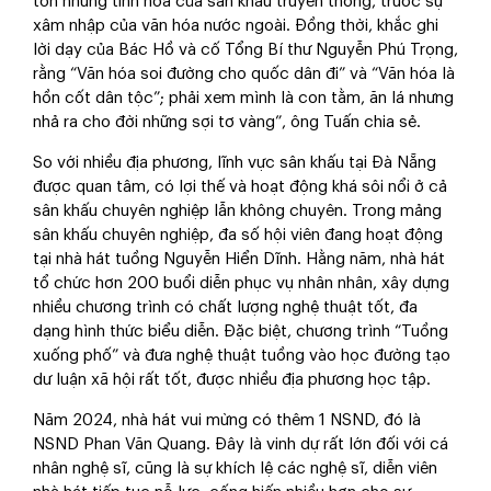
tồn những tinh hoa của sân khấu truyền thống, trước sự
xâm nhập của văn hóa nước ngoài. Đồng thời, khắc ghi
lời dạy của Bác Hồ và cố Tổng Bí thư Nguyễn Phú Trọng,
rằng “Văn hóa soi đường cho quốc dân đi” và “Văn hóa là
hồn cốt dân tộc”; phải xem mình là con tằm, ăn lá nhưng
nhả ra cho đời những sợi tơ vàng”, ông Tuấn chia sẻ.
So với nhiều địa phương, lĩnh vực sân khấu tại Đà Nẵng
được quan tâm, có lợi thế và hoạt động khá sôi nổi ở cả
sân khấu chuyên nghiệp lẫn không chuyên. Trong mảng
sân khấu chuyên nghiệp, đa số hội viên đang hoạt động
tại nhà hát tuồng Nguyễn Hiển Dĩnh. Hằng năm, nhà hát
tổ chức hơn 200 buổi diễn phục vụ nhân nhân, xây dựng
nhiều chương trình có chất lượng nghệ thuật tốt, đa
dạng hình thức biểu diễn. Đặc biệt, chương trình “Tuồng
xuống phố” và đưa nghệ thuật tuồng vào học đường tạo
dư luận xã hội rất tốt, được nhiều địa phương học tập.
Năm 2024, nhà hát vui mừng có thêm 1 NSND, đó là
NSND Phan Văn Quang. Đây là vinh dự rất lớn đối với cá
nhân nghệ sĩ, cũng là sự khích lệ các nghệ sĩ, diễn viên