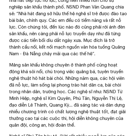
nhà hát tiếp tục nỗ lực, cống hiến nhiều hơn cho sự
nghiệp sân khấu thành phố. NSND Phan Văn Quang chia
sẻ: “Nhà hát đang sở hữu thế hệ nghệ sĩ trẻ được đào tạo
bài bản, chính quy. Các em đều có tiềm năng và rất nỗ
lực. Còn chúng tôi, đến lúc nào đó cũng phải rời ánh đèn
sân khấu, nên càng phải nỗ lực truyền dạy như đã từng
được các tiền bối dìu dắt ngày xưa. Mục đích là trở
thành cầu nối, kết nối mạch nguồn văn hóa tuồng Quảng
Nam - Đà Nẵng chảy mãi qua các thế hệ”.
Mảng sân khấu không chuyên ở thành phố cũng hoạt
động khá sôi nổi, chú trọng việc quảng bá, tuyên truyền
nghệ thuật hô hát bài chòi. Những năm qua, các hội viên
đã nỗ lực, làm sống lại phong trào hát dân ca, bài chòi
trong nhân dân, trường học. Các nghệ sĩ như: NSND Từ
Minh Hiệp, nghệ sĩ Kim Quyên, Phú Tân, Nguyễn Thị Lệ,
đạo diễn Lê Thành, Quang Kỳ… đã sáng tác và dàn dựng
nhiều chương trình có chất lượng nghệ thuật tốt, đạt giải
thưởng cao tại các cuộc thi, hội diễn không chuyên của
quân đội, công an, hội đoàn thể.