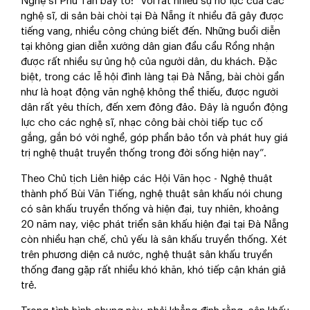
Nghệ sĩ Phú Tân bày tỏ: “Với rất nhiều sự nỗ lực của các
nghệ sĩ, di sản bài chòi tại Đà Nẵng ít nhiều đã gây được
tiếng vang, nhiều công chúng biết đến. Những buổi diễn
tại không gian diễn xướng dân gian đầu cầu Rồng nhận
được rất nhiều sự ủng hộ của người dân, du khách. Đặc
biệt, trong các lễ hội đình làng tại Đà Nẵng, bài chòi gần
như là hoạt động văn nghệ không thể thiếu, được người
dân rất yêu thích, đến xem đông đảo. Đây là nguồn động
lực cho các nghệ sĩ, nhạc công bài chòi tiếp tục cố
gắng, gắn bó với nghề, góp phần bảo tồn và phát huy giá
trị nghệ thuật truyền thống trong đời sống hiện nay”.
Theo Chủ tịch Liên hiệp các Hội Văn học - Nghệ thuật
thành phố Bùi Văn Tiếng, nghệ thuật sân khấu nói chung
có sân khấu truyền thống và hiện đại, tuy nhiên, khoảng
20 năm nay, việc phát triển sân khấu hiện đại tại Đà Nẵng
còn nhiều hạn chế, chủ yếu là sân khấu truyền thống. Xét
trên phương diện cả nước, nghệ thuật sân khấu truyền
thống đang gặp rất nhiều khó khăn, khó tiếp cận khán giả
trẻ.