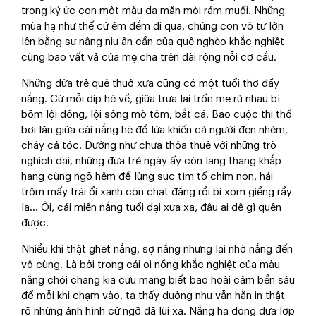
trong ký ức con một màu da mặn mòi rám muối. Những
mùa hạ như thế cứ êm đềm đi qua, chúng con vô tư lớn
lên bằng sự nâng niu ân cần của quê nghèo khắc nghiệt
cùng bao vất vả của mẹ cha trên dài rộng nỗi cơ cầu.
Những đứa trẻ quê thuở xưa cũng có một tuổi thơ đầy
nắng. Cứ mỗi dịp hè về, giữa trưa lại trốn mẹ rủ nhau bì
bõm lội đồng, lội sông mò tôm, bắt cá. Bao cuộc thi thố
bơi lặn giữa cái nắng hè đổ lửa khiến cả người đen nhẻm,
cháy cả tóc. Dường như chưa thỏa thuê với những trò
nghịch dại, những đứa trẻ ngày ấy còn lang thang khắp
hang cùng ngõ hẻm để lùng sục tìm tổ chim non, hái
trộm mấy trái ổi xanh còn chát đắng rồi bị xóm giềng rầy
la… Ôi, cái miền nắng tuổi dại xưa xa, đâu ai dễ gì quên
được.
Nhiều khi thật ghét nắng, sợ nắng nhưng lại nhớ nắng đến
vô cùng. Là bởi trong cái oi nồng khắc nghiệt của màu
nắng chói chang kia cưu mang biết bao hoài cảm bền sâu
để mỗi khi chạm vào, ta thấy dường như vẫn hằn in thật
rõ những ảnh hình cứ ngỡ đã lùi xa. Nắng hạ đong đưa lợp