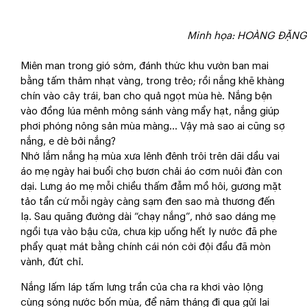
Minh họa: HOÀNG ĐẶNG
Miên man trong gió sớm, đánh thức khu vườn ban mai
bằng tấm thảm nhạt vàng, trong trẻo; rồi nắng khẽ khàng
chín vào cây trái, ban cho quả ngọt mùa hè. Nắng bện
vào đồng lúa mênh mông sánh vàng mẩy hạt, nắng giúp
phơi phóng nông sản mùa màng… Vậy mà sao ai cũng sợ
nắng, e dè bởi nắng?
Nhớ lắm nắng hạ mùa xưa lênh đênh trôi trên dãi dầu vai
áo mẹ ngày hai buổi chợ bươn chải áo cơm nuôi đàn con
dại. Lưng áo mẹ mỗi chiều thấm đẫm mồ hôi, gương mặt
tảo tần cứ mỗi ngày càng sạm đen sao mà thương đến
lạ. Sau quãng đường dài “chạy nắng”, nhớ sao dáng mẹ
ngồi tựa vào bậu cửa, chưa kịp uống hết ly nước đã phe
phẩy quạt mát bằng chính cái nón cời đội đầu đã mòn
vành, đứt chỉ.
Nắng lấm láp tấm lưng trần của cha ra khơi vào lộng
cùng sóng nước bốn mùa, để năm tháng đi qua gửi lại