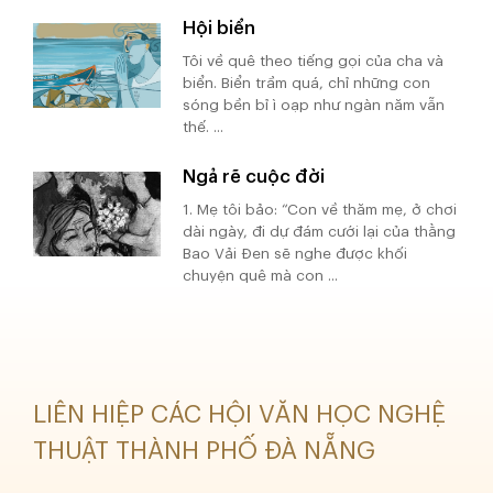
Hội biển
Tôi về quê theo tiếng gọi của cha và
biển. Biển trầm quá, chỉ những con
sóng bền bỉ ì oạp như ngàn năm vẫn
thế. ...
Ngả rẽ cuộc đời
1. Mẹ tôi bảo: “Con về thăm mẹ, ở chơi
dài ngày, đi dự đám cưới lại của thằng
Bao Vải Đen sẽ nghe được khối
chuyện quê mà con ...
LIÊN HIỆP CÁC HỘI VĂN HỌC NGHỆ
THUẬT THÀNH PHỐ ĐÀ NẴNG