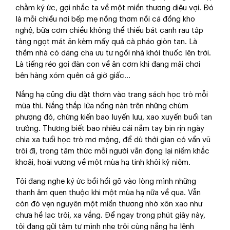
chằm ký ức, gợi nhắc ta về một miền thương diệu vợi. Đó
là mỗi chiều nơi bếp mẹ nồng thơm nồi cá đồng kho
nghệ, bữa cơm chiều không thể thiếu bát canh rau tập
tàng ngọt mát ăn kèm mấy quả cà pháo giòn tan. Là
thềm nhà có dáng cha ưu tư ngồi nhả khói thuốc lên trời.
Là tiếng réo gọi đàn con về ăn cơm khi đang mải chơi
bên hàng xóm quên cả giờ giấc…
Nắng hạ cũng dìu dặt thơm vào trang sách học trò mỗi
mùa thi. Nắng thắp lửa nồng nàn trên những chùm
phượng đỏ, chứng kiến bao luyến lưu, xao xuyến buổi tan
trường. Thương biết bao nhiêu cái nắm tay bịn rịn ngày
chia xa tuổi học trò mơ mộng, để dù thời gian có vần vũ
trôi đi, trong tâm thức mỗi người vẫn đọng lại niềm khắc
khoải, hoài vương về một mùa hạ tinh khôi kỷ niệm.
Tôi đang nghe ký ức bồi hồi gõ vào lòng mình những
thanh âm quen thuộc khi một mùa hạ nữa về qua. Vẫn
còn đó vẹn nguyên một miền thương nhớ xôn xao như
chưa hề lạc trôi, xa vắng. Để ngay trong phút giây này,
tôi đang gửi tâm tư mình nhẹ trôi cùng nắng hạ lênh