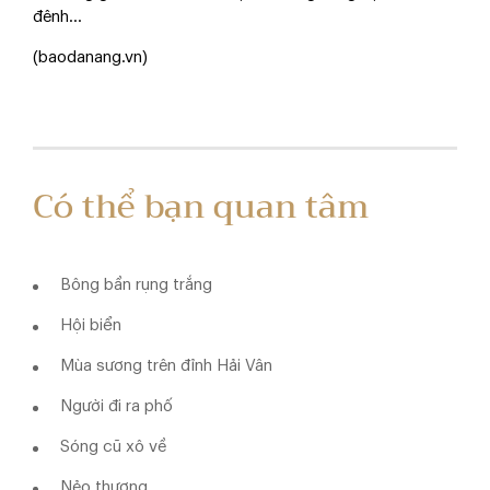
đênh…
(baodanang.vn)
Có thể bạn quan tâm
Bông bần rụng trắng
Hội biển
Mùa sương trên đỉnh Hải Vân
Người đi ra phố
Sóng cũ xô về
Nẻo thương