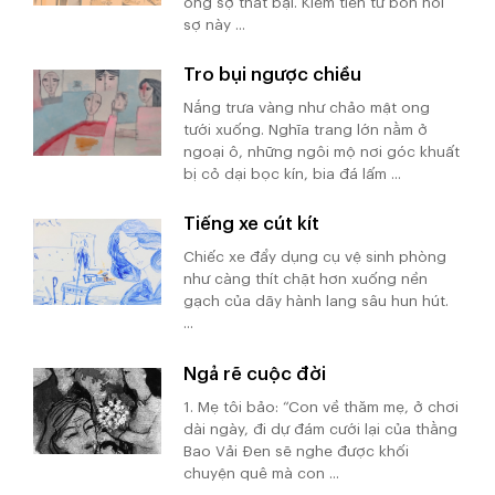
ông sợ thất bại. Kiếm tiền từ bốn nỗi
sợ này ...
Tro bụi ngược chiều
Nắng trưa vàng như chảo mật ong
tưới xuống. Nghĩa trang lớn nằm ở
ngoại ô, những ngôi mộ nơi góc khuất
bị cỏ dại bọc kín, bia đá lấm ...
Tiếng xe cút kít
Chiếc xe đẩy dụng cụ vệ sinh phòng
như càng thít chặt hơn xuống nền
gạch của dãy hành lang sâu hun hút.
...
Ngả rẽ cuộc đời
1. Mẹ tôi bảo: “Con về thăm mẹ, ở chơi
dài ngày, đi dự đám cưới lại của thằng
Bao Vải Đen sẽ nghe được khối
chuyện quê mà con ...