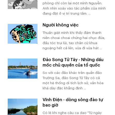
phòng chỉ còn lại một mình Nguyễn.
Anh nhìn xoáy vào tác phẩm của mình
đang đặt ở vị trí trung tâm. ...
Người không việc
Thuần giật mình khi thấy đám thanh
niên choai choai chừng hai chục đứa,
đầu tóc trụi lủi, tay chân cứ khua
ngoặng hết cả lên, vừa đi vừa hát ...
Đảo Song Tử Tây - Những dấu
mốc chủ quyền của tổ quốc
So với các đảo khác trên quần đảo
Trường Sa, đảo Song Tử Tây có cả
một hệ thống di tích lịch sử, văn hóa
khá dày đặc khẳng định ...
Vĩnh Điện - dòng sông đào tự
bao giờ
Có lẽ khi nghe câu ca dao "Từ ngày