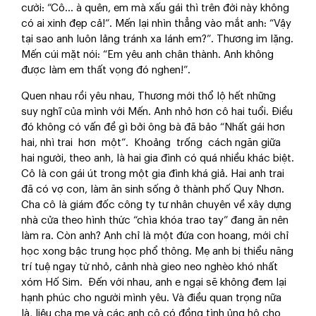
cười: “Cô… à quên, em mà xấu gái thì trên đời này không
có ai xinh đẹp cả!”. Mến lại nhìn thẳng vào mắt anh: “Vậy
tại sao anh luôn lảng tránh xa lánh em?”. Thương im lặng.
Mến cúi mặt nói: “Em yêu anh chân thành. Anh không
được làm em thất vọng đó nghen!”.
Quen nhau rồi yêu nhau, Thương mới thổ lộ hết những
suy nghĩ của mình với Mến. Anh nhỏ hơn cô hai tuổi. Điều
đó không có vấn đề gì bởi ông bà đã bảo “Nhất gái hơn
hai, nhì trai hơn một”. Khoảng trống cách ngăn giữa
hai người, theo anh, là hai gia đình có quá nhiều khác biệt.
Cô là con gái út trong một gia đình khá giả. Hai anh trai
đã có vợ con, làm ăn sinh sống ở thành phố Quy Nhơn.
Cha cô là giám đốc công ty tư nhân chuyên về xây dựng
nhà cửa theo hình thức “chìa khóa trao tay” đang ăn nên
làm ra. Còn anh? Anh chỉ là một đứa con hoang, mới chỉ
học xong bậc trung học phổ thông. Mẹ anh bị thiểu năng
trí tuệ ngay từ nhỏ, cảnh nhà gieo neo nghèo khó nhất
xóm Hố Sim. Đến với nhau, anh e ngại sẽ không đem lại
hạnh phúc cho người mình yêu. Và điều quan trọng nữa
là, liệu cha mẹ và các anh cô có đồng tình ủng hộ cho