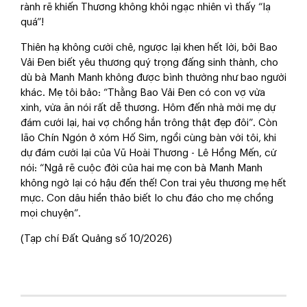
rành rẽ khiến Thương không khỏi ngạc nhiên vì thấy “lạ
quá”!
Thiên hạ không cười chê, ngược lại khen hết lời, bởi Bao
Vải Đen biết yêu thương quý trọng đấng sinh thành, cho
dù bà Manh Manh không được bình thường như bao người
khác. Mẹ tôi bảo: “Thằng Bao Vải Đen có con vợ vừa
xinh, vừa ăn nói rất dễ thương. Hôm đến nhà mời mẹ dự
đám cưới lại, hai vợ chồng hắn trông thật đẹp đôi”. Còn
lão Chín Ngón ở xóm Hố Sim, ngồi cùng bàn với tôi, khi
dự đám cưới lại của Vũ Hoài Thương - Lê Hồng Mến, cứ
nói: “Ngả rẽ cuộc đời của hai mẹ con bà Manh Manh
không ngờ lại có hậu đến thế! Con trai yêu thương mẹ hết
mực. Con dâu hiền thảo biết lo chu đáo cho mẹ chồng
mọi chuyện”.
(Tạp chí Đất Quảng số 10/2026)