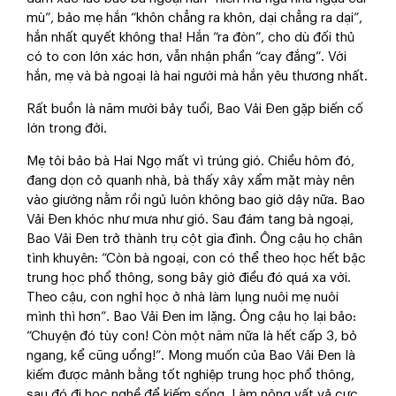
mù”, bảo mẹ hắn “khôn chẳng ra khôn, dại chẳng ra dại”,
hắn nhất quyết không tha! Hắn “ra đòn”, cho dù đối thủ
có to con lớn xác hơn, vẫn nhận phần “cay đắng”. Với
hắn, mẹ và bà ngoại là hai người mà hắn yêu thương nhất.
Rất buồn là năm mười bảy tuổi, Bao Vải Đen gặp biến cố
lớn trong đời.
Mẹ tôi bảo bà Hai Ngọ mất vì trúng gió. Chiều hôm đó,
đang dọn cỏ quanh nhà, bà thấy xây xẩm mặt mày nên
vào giường nằm rồi ngủ luôn không bao giờ dậy nữa. Bao
Vải Đen khóc như mưa như gió. Sau đám tang bà ngoại,
Bao Vải Đen trở thành trụ cột gia đình. Ông cậu họ chân
tình khuyên: “Còn bà ngoại, con có thể theo học hết bậc
trung học phổ thông, song bây giờ điều đó quá xa vời.
Theo cậu, con nghỉ học ở nhà làm lụng nuôi mẹ nuôi
mình thì hơn”. Bao Vải Đen im lặng. Ông cậu họ lại bảo:
“Chuyện đó tùy con! Còn một năm nữa là hết cấp 3, bỏ
ngang, kể cũng uổng!”. Mong muốn của Bao Vải Đen là
kiếm được mảnh bằng tốt nghiệp trung học phổ thông,
sau đó đi học nghề để kiếm sống. Làm nông vất vả cực