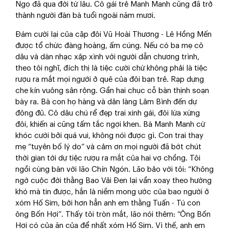
Ngọ đã qua đời từ lâu. Cô gái trẻ Manh Manh cũng đã trở
thành người đàn bà tuổi ngoài năm mươi.
Đám cưới lại của cặp đôi Vũ Hoài Thương - Lê Hồng Mến
được tổ chức đàng hoàng, ấm cúng. Nếu có ba mẹ cô
dâu và dàn nhạc xập xình với người dẫn chương trình,
theo tôi nghĩ, đích thị là tiệc cưới chứ không phải là tiệc
rượu ra mắt mọi người ở quê của đôi bạn trẻ. Rạp dựng
che kín vuông sân rộng. Gần hai chục cỗ bàn thịnh soạn
bày ra. Bà con họ hàng và dân làng Lâm Bình đến dự
đông đủ. Cô dâu chú rể đẹp trai xinh gái, đôi lứa xứng
đôi, khiến ai cũng tấm tắc ngợi khen. Bà Manh Manh cứ
khóc cười bởi quá vui, không nói được gì. Con trai thay
mẹ “tuyên bố lý do” và cảm ơn mọi người đã bớt chút
thời gian tới dự tiệc rượu ra mắt của hai vợ chồng. Tôi
ngồi cùng bàn với lão Chín Ngón. Lão bảo với tôi: “Không
ngờ cuộc đời thằng Bao Vải Đen lại vần xoay theo hướng
khó mà tin được, hắn là niềm mong ước của bao người ở
xóm Hố Sim, bởi hơn hẳn anh em thằng Tuấn - Tú con
ông Bốn Hợi”. Thấy tôi tròn mắt, lão nói thêm: “Ông Bốn
Hợi có của ăn của để nhất xóm Hố Sim. Vì thế, anh em