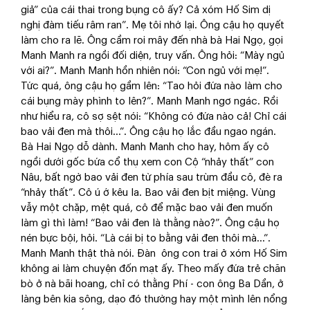
giả” của cái thai trong bụng cô ấy? Cả xóm Hố Sim dị
nghị đàm tiếu râm ran”. Mẹ tôi nhớ lại. Ông cậu họ quyết
làm cho ra lẽ. Ông cầm roi mây đến nhà bà Hai Ngọ, gọi
Manh Manh ra ngồi đối diện, truy vấn. Ông hỏi: “Mày ngủ
với ai?”. Manh Manh hồn nhiên nói: “Con ngủ với mẹ!”.
Tức quá, ông cậu họ gầm lên: “Tao hỏi đứa nào làm cho
cái bụng mày phình to lên?”. Manh Manh ngơ ngác. Rồi
như hiểu ra, cô sợ sệt nói: “Không có đứa nào cả! Chỉ cái
bao vải đen mà thôi…”. Ông cậu họ lắc đầu ngao ngán.
Bà Hai Ngọ dỗ dành. Manh Manh cho hay, hôm ấy cô
ngồi dưới gốc bứa cổ thụ xem con Cộ “nhảy thất” con
Nâu, bất ngờ bao vải đen từ phía sau trùm đầu cô, đè ra
“nhảy thất”. Cô ú ớ kêu la. Bao vải đen bịt miệng. Vùng
vẫy một chặp, mệt quá, cô để mặc bao vải đen muốn
làm gì thì làm! “Bao vải đen là thằng nào?”. Ông cậu họ
nén bực bội, hỏi. “Là cái bị to bằng vải đen thôi mà…”.
Manh Manh thật thà nói. Đàn ông con trai ở xóm Hố Sim
không ai làm chuyện đốn mạt ấy. Theo mấy đứa trẻ chăn
bò ở nà bãi hoang, chỉ có thằng Phí - con ông Ba Dần, ở
làng bên kia sông, dạo đó thường hay một mình lên nổng