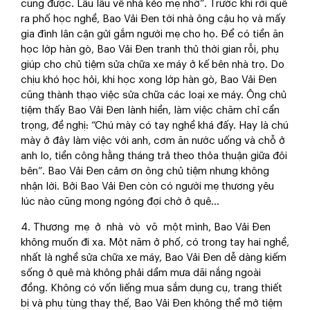
cũng được. Lâu lâu về nhà kẻo mẹ nhớ”. Trước khi rời quê
ra phố học nghề, Bao Vải Đen tới nhà ông cậu họ và mấy
gia đình lân cận gửi gắm người mẹ cho họ. Để có tiền ăn
học lớp hàn gò, Bao Vải Đen tranh thủ thời gian rỗi, phụ
giúp cho chủ tiệm sửa chữa xe máy ở kế bên nhà trọ. Do
chịu khó học hỏi, khi học xong lớp hàn gò, Bao Vải Đen
cũng thành thạo việc sửa chữa các loại xe máy. Ông chủ
tiệm thấy Bao Vải Đen lành hiền, làm việc chăm chỉ cẩn
trọng, đề nghị: “Chú mày có tay nghề khá đấy. Hay là chú
mày ở đây làm việc với anh, cơm ăn nước uống và chỗ ở
anh lo, tiền công hằng tháng trả theo thỏa thuận giữa đôi
bên”. Bao Vải Đen cảm ơn ông chủ tiệm nhưng không
nhận lời. Bởi Bao Vải Đen còn có người mẹ thương yêu
lúc nào cũng mong ngóng đợi chờ ở quê…
4. Thương mẹ ở nhà vò võ một mình, Bao Vải Đen
không muốn đi xa. Một năm ở phố, có trong tay hai nghề,
nhất là nghề sửa chữa xe máy, Bao Vải Đen dễ dàng kiếm
sống ở quê mà không phải dầm mưa dãi nắng ngoài
đồng. Không có vốn liếng mua sắm dụng cụ, trang thiết
bị và phụ tùng thay thế, Bao Vải Đen không thể mở tiệm