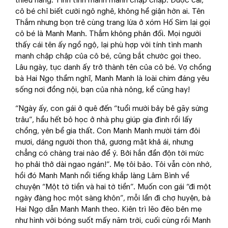
thiểu năng. Tính tình manh manh chập chập. Được cái,
cô bé chỉ biết cười ngô nghê, không hề giận hờn ai. Tên
Thắm nhưng bọn trẻ cùng trang lứa ở xóm Hố Sim lại gọi
cô bé là Manh Manh. Thắm không phản đối. Mọi người
thấy cái tên ấy ngồ ngộ, lại phù hợp với tính tình manh
manh chập chập của cô bé, cũng bắt chước gọi theo.
Lâu ngày, tục danh ấy trở thành tên của cô bé. Vợ chồng
bà Hai Ngọ thầm nghĩ, Manh Manh là loài chim đáng yêu
sống nơi đồng nội, bạn của nhà nông, kể cũng hay!
“Ngày ấy, con gái ở quê đến “tuổi mười bảy bẻ gãy sừng
trâu”, hầu hết bỏ học ở nhà phụ giúp gia đình rồi lấy
chồng, yên bề gia thất. Con Manh Manh mười tám đôi
mươi, dáng người thon thả, gương mặt khả ái, nhưng
chẳng có chàng trai nào để ý. Bởi hắn đần độn tới mức
họ phải thở dài ngao ngán!”. Mẹ tôi bảo. Tôi vẫn còn nhớ,
hồi đó Manh Manh nổi tiếng khắp làng Lâm Bình về
chuyện “Một tờ tiền và hai tờ tiền”. Muốn con gái “đi một
ngày đàng học một sàng khôn”, mỗi lần đi chợ huyện, bà
Hai Ngọ dẫn Manh Manh theo. Kiên trì lẽo đẽo bên mẹ
như hình với bóng suốt mấy năm trời, cuối cùng rồi Manh