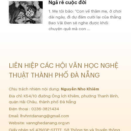
Ngả rẽ cuộc đời
1. Mẹ tôi bảo: “Con về thăm mẹ, ở chơi
dài ngày, đi dự đám cưới lại của thằng
Bao Vải Đen sẽ nghe được khối
chuyện quê mà con ...
LIÊN HIỆP CÁC HỘI VĂN HỌC NGHỆ
THUẬT THÀNH PHỐ ĐÀ NẴNG
Chịu trách nhiệm nội dung:
Nguyễn Nho Khiêm
Địa chỉ: K54/10 đường Ông Ích Khiêm, phường Thanh Bình,
quận Hải Châu, thành phố Đà Nẵng
Điện thoại : 0236-3821434
Email:
lhvhntdanang@gmail.com
Website: vannghedanang.org.vn
Giấy phép số 479/GP-STTTT Sở Thông tin và Truyền thông