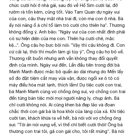
chức cưới hỏi ở nhà gái, sau đó về Hố Sim cưới lại, đỡ
rườm rà tốn kém, cũng tốt. Vào Tam Quan dự ngày vui
của con, cậu thay mặt nhà trai đi, còn mẹ con ở nhà. Bà
ấy nói năng ồ à chỉ tổ làm trò cười cho thiên hạ”. Thương
không đồng ý. Anh bảo: “Ngày vui của con nhất định phải
có sự hiện diện của mẹ con. Thiên hạ cười chê, mặc
kệ…”. Ông cậu họ bực bội nói: “Vậy thì cậu không đi. Con
cứ cãi lại, thôi thì muốn làm gì tùy ý”. Ông cậu họ bỏ về.
Thương rất buồn nhưng anh vẫn không thay đổi quyết
định của mình. Ngày vui đến. Lần đầu tiên trong đời bà
Manh Manh được mặc bộ quần áo dài nhung do Mến lấy
số đo đặt tiệm cắt may vừa vặn, được ngồi xe ô tô có
máy điều hòa mát lạnh, thích lắm! Dự tiệc cưới con trai,
bà Manh Manh cùng vợ chồng ông sui, vợ chồng con trai
đến từng bàn tiệc mời mọi người nâng ly, chụp ảnh. Bà
chỉ cười không nói. Ai cũng khen bà đẹp lão và đoan
chắc thời con gái bà là hoa khôi của làng của xã. Khi tiệc
cưới tan, khách khứa ra về hết, bà nói với vợ chồng ông
sui: “Tôi ăn nói vụng về, vì thế chỉ biết cười thôi! Ông bà
thương con trai tôi, gả con gái cho, tôi rất mừng”. Bà nói