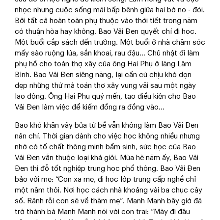
nhọc nhưng cuộc sống mãi bấp bênh giữa hai bờ no - đói.
Bởi tất cả hoàn toàn phụ thuộc vào thời tiết trong năm
có thuận hòa hay không. Bao Vải Đen quyết chí đi học.
Một buổi cắp sách đến trường. Một buổi ở nhà chăm sóc
mấy sào ruộng lúa, sắn khoai, rau đậu… Chủ nhật đi làm
phụ hồ cho toán thợ xây của ông Hai Phụ ở làng Lâm
Bình. Bao Vải Đen siêng năng, lại cần cù chịu khó dọn
dẹp những thứ mà toán thợ xây vung vãi sau một ngày
lao động. Ông Hai Phụ quý mến, tạo điều kiện cho Bao
Vải Đen làm việc để kiếm đồng ra đồng vào…
Bao khó khăn vây bủa tứ bề vẫn không làm Bao Vải Đen
nản chí. Thời gian dành cho việc học không nhiều nhưng
nhờ có tố chất thông minh bẩm sinh, sức học của Bao
Vải Đen vẫn thuộc loại khá giỏi. Mùa hè năm ấy, Bao Vải
Đen thi đỗ tốt nghiệp trung học phổ thông. Bao Vải Đen
bảo với mẹ: “Con xa mẹ, đi học lớp trung cấp nghề chỉ
một năm thôi. Nơi học cách nhà khoảng vài ba chục cây
số. Rảnh rỗi con sẽ về thăm mẹ”. Manh Manh bây giờ đã
trở thành bà Manh Manh nói với con trai: “Mày đi đâu