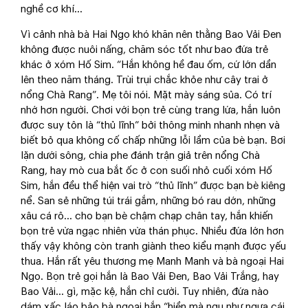
nghề cơ khí…
Vì cảnh nhà bà Hai Ngọ khó khăn nên thằng Bao Vải Đen
không được nuôi nấng, chăm sóc tốt như bao đứa trẻ
khác ở xóm Hố Sim. “Hắn không hề đau ốm, cứ lớn dần
lên theo năm tháng. Trùi trụi chắc khỏe như cây trai ở
nổng Chà Rang”. Mẹ tôi nói. Mặt mày sáng sủa. Có trí
nhớ hơn người. Chơi với bọn trẻ cùng trang lứa, hắn luôn
được suy tôn là “thủ lĩnh” bởi thông minh nhanh nhẹn và
biết bỏ qua không cố chấp những lỗi lầm của bè bạn. Bơi
lặn dưới sông, chia phe đánh trận giả trên nổng Chà
Rang, hay mò cua bắt ốc ở con suối nhỏ cuối xóm Hố
Sim, hắn đều thể hiện vai trò “thủ lĩnh” được bạn bè kiêng
nể. San sẻ những túi trái gắm, những bó rau dớn, những
xâu cá rô… cho bạn bè chậm chạp chân tay, hắn khiến
bọn trẻ vừa ngạc nhiên vừa thán phục. Nhiều đứa lớn hơn
thấy vậy không còn tranh giành theo kiểu mạnh được yếu
thua. Hắn rất yêu thương mẹ Manh Manh và bà ngoại Hai
Ngọ. Bọn trẻ gọi hắn là Bao Vải Đen, Bao Vải Trắng, hay
Bao Vải… gì, mặc kệ, hắn chỉ cười. Tuy nhiên, đứa nào
dám xấc láo bảo bà ngoại hắn “hiền mà ngu như ngựa cái