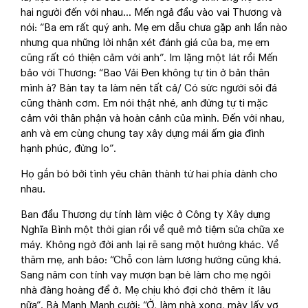
hai người đến với nhau… Mến ngả đầu vào vai Thương và
nói: “Ba em rất quý anh. Mẹ em dẫu chưa gặp anh lần nào
nhưng qua những lời nhận xét đánh giá của ba, mẹ em
cũng rất có thiện cảm với anh”. Im lặng một lát rồi Mến
bảo với Thương: “Bao Vải Đen không tự tin ở bản thân
mình à? Bàn tay ta làm nên tất cả/ Có sức người sỏi đá
cũng thành cơm. Em nói thật nhé, anh đừng tự ti mặc
cảm với thân phận và hoàn cảnh của mình. Đến với nhau,
anh và em cùng chung tay xây dựng mái ấm gia đình
hạnh phúc, đừng lo”.
Họ gắn bó bởi tình yêu chân thành từ hai phía dành cho
nhau.
Ban đầu Thương dự tính làm việc ở Công ty Xây dựng
Nghĩa Bình một thời gian rồi về quê mở tiệm sửa chữa xe
máy. Không ngờ đời anh lại rẽ sang một hướng khác. Về
thăm mẹ, anh bảo: “Chỗ con làm lương hướng cũng khá.
Sang năm con tính vay mượn bạn bè làm cho mẹ ngôi
nhà đàng hoàng để ở. Mẹ chịu khó đợi chờ thêm ít lâu
nữa”. Bà Manh Manh cười: “Ờ, làm nhà xong, mày lấy vợ