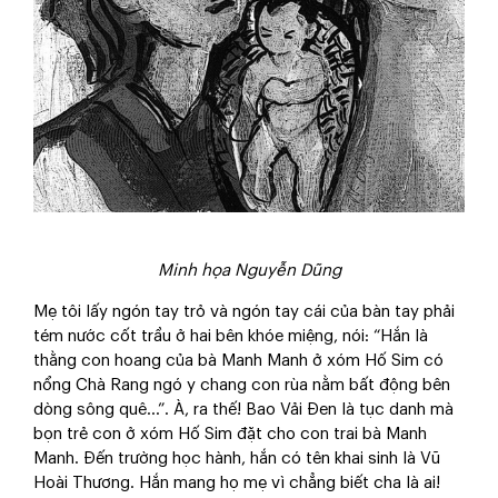
Minh họa Nguyễn Dũng
Mẹ tôi lấy ngón tay trỏ và ngón tay cái của bàn tay phải
tém nước cốt trầu ở hai bên khóe miệng, nói: “Hắn là
thằng con hoang của bà Manh Manh ở xóm Hố Sim có
nổng Chà Rang ngó y chang con rùa nằm bất động bên
dòng sông quê…”. À, ra thế! Bao Vải Đen là tục danh mà
bọn trẻ con ở xóm Hố Sim đặt cho con trai bà Manh
Manh. Đến trường học hành, hắn có tên khai sinh là Vũ
Hoài Thương. Hắn mang họ mẹ vì chẳng biết cha là ai!