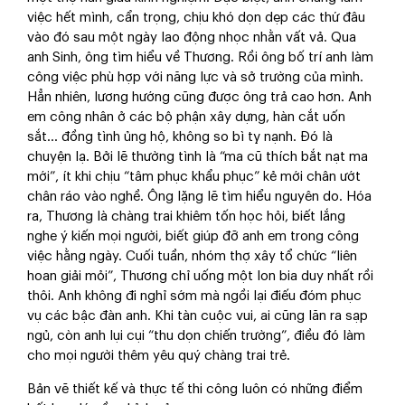
việc hết mình, cẩn trọng, chịu khó dọn dẹp các thứ đâu
vào đó sau một ngày lao động nhọc nhằn vất vả. Qua
anh Sinh, ông tìm hiểu về Thương. Rồi ông bố trí anh làm
công việc phù hợp với năng lực và sở trường của mình.
Hẳn nhiên, lương hướng cũng được ông trả cao hơn. Anh
em công nhân ở các bộ phận xây dựng, hàn cắt uốn
sắt… đồng tình ủng hộ, không so bì tỵ nạnh. Đó là
chuyện lạ. Bởi lẽ thường tình là “ma cũ thích bắt nạt ma
mới”, ít khi chịu “tâm phục khẩu phục” kẻ mới chân ướt
chân ráo vào nghề. Ông lặng lẽ tìm hiểu nguyên do. Hóa
ra, Thương là chàng trai khiêm tốn học hỏi, biết lắng
nghe ý kiến mọi người, biết giúp đỡ anh em trong công
việc hằng ngày. Cuối tuần, nhóm thợ xây tổ chức “liên
hoan giải mỏi”, Thương chỉ uống một lon bia duy nhất rồi
thôi. Anh không đi nghỉ sớm mà ngồi lại điếu đóm phục
vụ các bậc đàn anh. Khi tàn cuộc vui, ai cũng lăn ra sạp
ngủ, còn anh lụi cụi “thu dọn chiến trường”, điều đó làm
cho mọi người thêm yêu quý chàng trai trẻ.
Bản vẽ thiết kế và thực tế thi công luôn có những điểm