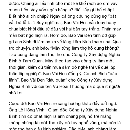
được. Chẳng ai liều lĩnh cho một kẻ khố rách áo ôm vay
mượn tiền. Vay vốn ngân hàng ư? Biết lấy gì thế chấp?
Biết nhờ ai tín chấp? Ngay cả ông cậu họ cũng sợ “bắt
vắt bỏ lỗ tai”! Suy nghĩ mãi, Bao Vải Đen vẫn loay hoay
chưa biết khởi đầu từ đâu với hai bàn tay trắng. Thần may
mắn bất ngờ hiện ra. Hôm đó, Bao Vải Đen tình cờ gặp
gỡ anh Sinh đi làm ăn xa về làng Lâm Bình thăm nhà. Qua
trò chuyện, anh bảo: “Mày từng làm thợ hồ đúng không?
Tao cũng đang làm thợ hồ cho Công ty Xây dựng Nghĩa
Bình ở Tam Quan. Mày theo tao vào công ty làm một
thời gian, kiếm đủ tiền mua sắm đồ nghề thì về quê lập
thân lập nghiệp”. Bao Vải Đen đồng ý. Có anh Sinh “bảo
lãnh”, Bao Vải Đen “đầu quân” cho Công ty Xây dựng
Nghĩa Bình với cái tên Vũ Hoài Thương mà ở quê ít người
nhớ tới.
Cuộc đời Bao Vải Đen rẽ sang hướng khác đầy bất ngờ.
Ông Lê Hồng Vinh - Giám đốc Công ty Xây dựng Nghĩa
Bình tình cờ phát hiện ra anh chàng phụ hồ trẻ măng
không những là một thợ xây có tay nghề vững, mà còn là
một thợ hàn giàu kinh nghiệm. Đặc biệt, anh chàng làm