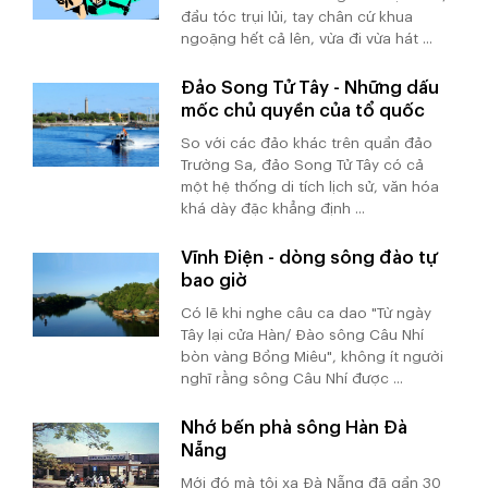
đầu tóc trụi lủi, tay chân cứ khua
ngoặng hết cả lên, vừa đi vừa hát ...
Đảo Song Tử Tây - Những dấu
mốc chủ quyền của tổ quốc
So với các đảo khác trên quần đảo
Trường Sa, đảo Song Tử Tây có cả
một hệ thống di tích lịch sử, văn hóa
khá dày đặc khẳng định ...
Vĩnh Điện - dòng sông đào tự
bao giờ
Có lẽ khi nghe câu ca dao "Từ ngày
Tây lại cửa Hàn/ Đào sông Câu Nhí
bòn vàng Bồng Miêu", không ít người
nghĩ rằng sông Câu Nhí được ...
Nhớ bến phà sông Hàn Đà
Nẵng
Mới đó mà tôi xa Đà Nẵng đã gần 30