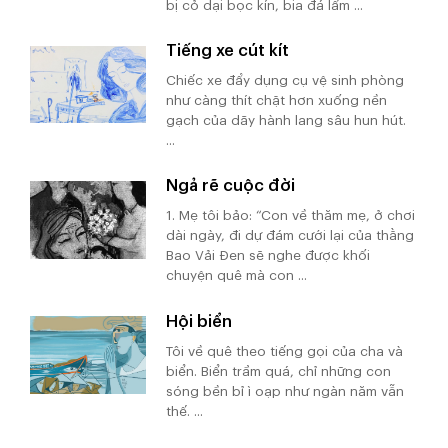
bị cỏ dại bọc kín, bia đá lấm ...
Tiếng xe cút kít
Chiếc xe đẩy dụng cụ vệ sinh phòng
như càng thít chặt hơn xuống nền
gạch của dãy hành lang sâu hun hút.
...
Ngả rẽ cuộc đời
1. Mẹ tôi bảo: “Con về thăm mẹ, ở chơi
dài ngày, đi dự đám cưới lại của thằng
Bao Vải Đen sẽ nghe được khối
chuyện quê mà con ...
Hội biển
Tôi về quê theo tiếng gọi của cha và
biển. Biển trầm quá, chỉ những con
sóng bền bỉ ì oạp như ngàn năm vẫn
thế. ...