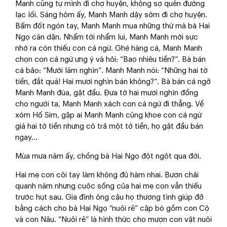
Manh cũng tự mình đi chợ huyện, không sợ quên đường
lạc lối. Sáng hôm ấy, Manh Manh dậy sớm đi chợ huyện.
Bấm đốt ngón tay, Manh Manh mua những thứ mà bà Hai
Ngọ căn dặn. Nhẩm tới nhẩm lui, Manh Manh mới sực
nhớ ra còn thiếu con cá ngừ. Ghé hàng cá, Manh Manh
chọn con cá ngừ ưng ý và hỏi: “Bao nhiêu tiền?”. Bà bán
cá bảo: “Mười lăm nghìn”. Manh Manh nói: “Những hai tờ
tiền, đắt quá! Hai mươi nghìn bán không?”. Bà bán cá ngỡ
Manh Manh đùa, gật đầu. Đưa tờ hai mươi nghìn đồng
cho người ta, Manh Manh xách con cá ngừ đi thẳng. Về
xóm Hố Sim, gặp ai Manh Manh cũng khoe con cá ngừ
giá hai tờ tiền nhưng cô trả một tờ tiền, họ gật đầu bán
ngay…
Mùa mưa năm ấy, chồng bà Hai Ngọ đột ngột qua đời.
Hai mẹ con côi tay làm không đủ hàm nhai. Bươn chải
quanh năm nhưng cuộc sống của hai mẹ con vẫn thiếu
trước hụt sau. Gia đình ông cậu họ thương tình giúp đỡ
bằng cách cho bà Hai Ngọ “nuôi rẽ” cặp bò gồm con Cộ
và con Nâu. “Nuôi rẽ” là hình thức cho mượn con vật nuôi