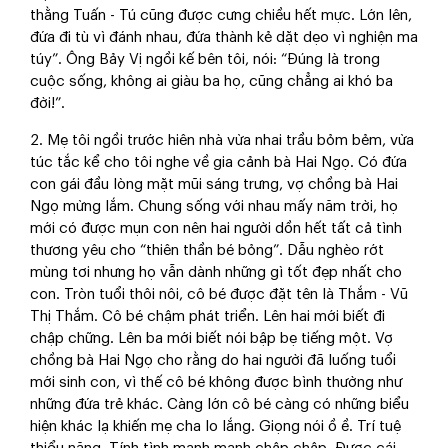
thằng Tuấn - Tú cũng được cưng chiều hết mực. Lớn lên,
đứa đi tù vì đánh nhau, đứa thành kẻ dặt dẹo vì nghiện ma
túy”. Ông Bảy Vị ngồi kế bên tôi, nói: “Đúng là trong
cuộc sống, không ai giàu ba họ, cũng chẳng ai khó ba
đời!”.
2. Mẹ tôi ngồi trước hiên nhà vừa nhai trầu bỏm bẻm, vừa
túc tắc kể cho tôi nghe về gia cảnh bà Hai Ngọ. Có đứa
con gái đầu lòng mặt mũi sáng trưng, vợ chồng bà Hai
Ngọ mừng lắm. Chung sống với nhau mấy năm trời, họ
mới có được mụn con nên hai người dồn hết tất cả tình
thương yêu cho “thiên thần bé bỏng”. Dẫu nghèo rớt
mùng tơi nhưng họ vẫn dành những gì tốt đẹp nhất cho
con. Tròn tuổi thôi nôi, cô bé được đặt tên là Thắm - Vũ
Thị Thắm. Cô bé chậm phát triển. Lên hai mới biết đi
chập chững. Lên ba mới biết nói bập bẹ tiếng một. Vợ
chồng bà Hai Ngọ cho rằng do hai người đã luống tuổi
mới sinh con, vì thế cô bé không được bình thường như
những đứa trẻ khác. Càng lớn cô bé càng có những biểu
hiện khác lạ khiến mẹ cha lo lắng. Giọng nói ồ ề. Trí tuệ