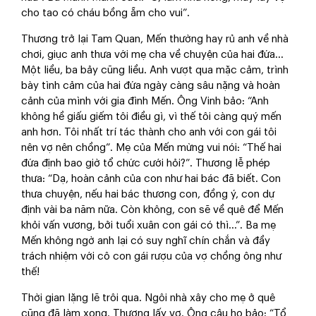
cho tao có cháu bồng ẵm cho vui”.
Thương trở lại Tam Quan, Mến thường hay rủ anh về nhà
chơi, giục anh thưa với mẹ cha về chuyện của hai đứa…
Một liều, ba bảy cũng liều. Anh vượt qua mặc cảm, trình
bày tình cảm của hai đứa ngày càng sâu nặng và hoàn
cảnh của mình với gia đình Mến. Ông Vinh bảo: “Anh
không hề giấu giếm tôi điều gì, vì thế tôi càng quý mến
anh hơn. Tôi nhất trí tác thành cho anh với con gái tôi
nên vợ nên chồng”. Mẹ của Mến mừng vui nói: “Thế hai
đứa định bao giờ tổ chức cưới hỏi?”. Thương lễ phép
thưa: “Dạ, hoàn cảnh của con như hai bác đã biết. Con
thưa chuyện, nếu hai bác thương con, đồng ý, con dự
định vài ba năm nữa. Còn không, con sẽ về quê để Mến
khỏi vấn vương, bởi tuổi xuân con gái có thì…”. Ba mẹ
Mến không ngờ anh lại có suy nghĩ chín chắn và đầy
trách nhiệm với cô con gái rượu của vợ chồng ông như
thế!
Thời gian lặng lẽ trôi qua. Ngôi nhà xây cho mẹ ở quê
cũng đã làm xong. Thương lấy vợ. Ông cậu họ bảo: “Tổ