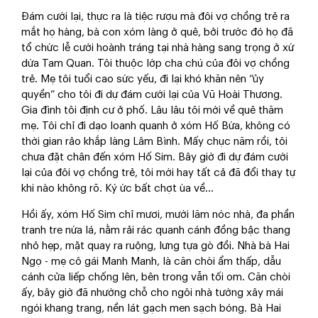
Đám cưới lại, thực ra là tiệc rượu mà đôi vợ chồng trẻ ra
mắt họ hàng, bà con xóm làng ở quê, bởi trước đó họ đã
tổ chức lễ cưới hoành tráng tại nhà hàng sang trọng ở xứ
dừa Tam Quan. Tôi thuộc lớp cha chú của đôi vợ chồng
trẻ. Mẹ tôi tuổi cao sức yếu, đi lại khó khăn nên “ủy
quyền” cho tôi đi dự đám cưới lại của Vũ Hoài Thương.
Gia đình tôi định cư ở phố. Lâu lâu tôi mới về quê thăm
mẹ. Tôi chỉ đi dạo loanh quanh ở xóm Hố Bứa, không có
thời gian rảo khắp làng Lâm Bình. Mấy chục năm rồi, tôi
chưa đặt chân đến xóm Hố Sim. Bây giờ đi dự đám cưới
lại của đôi vợ chồng trẻ, tôi mới hay tất cả đã đổi thay tự
khi nào không rõ. Ký ức bất chợt ùa về...
Hồi ấy, xóm Hố Sim chỉ mươi, mười lăm nóc nhà, đa phần
tranh tre nứa lá, nằm rải rác quanh cánh đồng bậc thang
nhỏ hẹp, mặt quay ra ruộng, lưng tựa gò đồi. Nhà bà Hai
Ngọ - mẹ cô gái Manh Manh, là căn chòi ẩm thấp, dẫu
cánh cửa liếp chống lên, bên trong vẫn tối om. Căn chòi
ấy, bây giờ đã nhường chỗ cho ngôi nhà tường xây mái
ngói khang trang, nền lát gạch men sạch bóng. Bà Hai