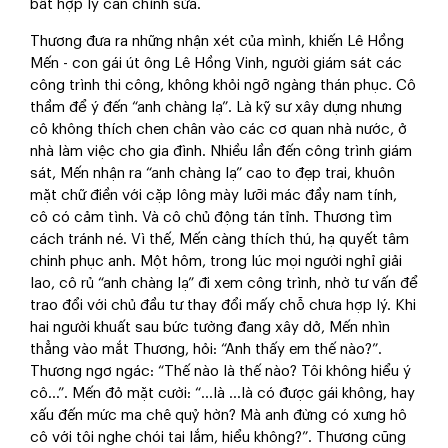
bất hợp lý cần chỉnh sửa.
Thương đưa ra những nhận xét của mình, khiến Lê Hồng
Mến - con gái út ông Lê Hồng Vinh, người giám sát các
công trình thi công, không khỏi ngỡ ngàng thán phục. Cô
thầm để ý đến “anh chàng lạ”. Là kỹ sư xây dựng nhưng
cô không thích chen chân vào các cơ quan nhà nước, ở
nhà làm việc cho gia đình. Nhiều lần đến công trình giám
sát, Mến nhận ra “anh chàng lạ” cao to đẹp trai, khuôn
mặt chữ điền với cặp lông mày lưỡi mác đầy nam tính,
cô có cảm tình. Và cô chủ động tán tỉnh. Thương tìm
cách tránh né. Vì thế, Mến càng thích thú, hạ quyết tâm
chinh phục anh. Một hôm, trong lúc mọi người nghỉ giải
lao, cô rủ “anh chàng lạ” đi xem công trình, nhờ tư vấn để
trao đổi với chủ đầu tư thay đổi mấy chỗ chưa hợp lý. Khi
hai người khuất sau bức tường đang xây dở, Mến nhìn
thẳng vào mắt Thương, hỏi: “Anh thấy em thế nào?”.
Thương ngơ ngác: “Thế nào là thế nào? Tôi không hiểu ý
cô…”. Mến đỏ mặt cười: “…là …là có được gái không, hay
xấu đến mức ma chê quỷ hờn? Mà anh đừng có xưng hô
cô với tôi nghe chói tai lắm, hiểu không?”. Thương cũng