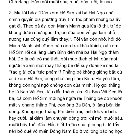
Chà Rang. Hắn mới mười sáu, mười bảy tuổi, lẽ nào…
3. Mẹ tôi bảo: “Dân xóm Hố Sim xúi bà Hai Ngọ nhờ
chính quyền địa phương truy tìm thủ phạm nhưng bà ấy
gạt đi. Theo bà ấy, con Manh Manh quá lứa lỡ thì, trí óc
không được như người ta, có đứa con về già làm chỗ
nương tựa cũng quý lắm thay!”. Tôi vẫn còn nhớ, hồi đó
Manh Manh sinh được cậu con trai kháu khỉnh, cả xóm
Hố Sim rồi cả làng Lâm Bình đến nhà bà Hai Ngọ thăm
hỏi. Đó là cái cớ mà thôi, bởi mục đích chính của mọi
người là xem mặt mày thằng bé để suy đoán kẻ nào là
“tác giả” của “tác phẩm”? Thằng bé không giống bất cứ
ai ở xóm Hố Sim, cũng như làng Lâm Bình. Họ yên tâm,
không còn nghi ngờ chồng con của mình. Họ gọi thằng
bé là Bao Vải Đen, lâu dần thành tên. Khi Bao Vải Đen lên
ba, cả xóm Hố Sim mới ngã ngửa ra: Thằng bé có khuôn
mặt y chang thằng Phí, con ông Ba Dần, ở làng bên kia
sông. Không ngờ thằng Phí điển trai, lanh lợi, vui tính,
hay cười, lại dám làm chuyện động trời khi mới mười sáu,
mười bảy tuổi đầu. Hắn biết trước sau gì cũng bị lộ tẩy
nên bỏ quê vô miền Đông Nam Bộ ở với ông bác họ học