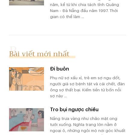
năm, kể từ khi chia tách tỉnh Quảng
Nam - Đà Nẵng đầu năm 1997. Thời
gian có thể làm ...
Bài viết mới nhất
Đi buôn
Phụ nữ sợ xấu xí, trẻ em sợ ngu dốt,
người già sợ bệnh tật và cái chết, đàn
ông sợ thất bại. Kiếm tiền từ bốn nỗi
sợ này ...
Tro bụi ngược chiều
Nắng trưa vàng như chảo mật ong
tưới xuống. Nghĩa trang lớn nằm ở
ngoại ô, những ngôi mộ nơi góc khuất