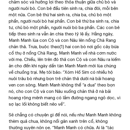
chăm sóc và hưởng lợi theo thỏa thuận giữa chủ bò và
người nuôi bò. Con bê đầu tiên sinh ra, chia đôi, mỗi bên
một nửa. Con bê thứ hai sinh ra, chia ba, chủ bò một
phần, người nuôi bò hai phần. Con bê thứ ba sinh ra, chia
tư, chủ bò một phần, người nuôi bò ba phần. Các con bê
tiếp theo sinh ra vẫn ăn chia theo tỷ lệ ấy. Hằng ngày,
Manh Manh lùa con Cộ và con Nâu lên nổng Chà Rang
chăn thả. Trưa, buộc thẹo(1) hai con bò nơi gốc cây bứa
cổ thụ ở nổng Chà Rang, Manh Manh về nhà cơm nước
với mẹ. Chiều, lên trên đó thả con Cộ và con Nâu ra kiếm
ăn cho đến khi ngày dần tàn Manh Manh mới lùa chúng
về chuồng trại. Mẹ tôi bảo: “Xóm Hố Sim có nhiều hộ
nuôi trâu bò nhưng bọn trẻ chăn thả dưới nà bãi hoang
ven con sông. Manh Manh không thể “a dua” theo bọn
nó, cho con Cộ và con Nâu xuống chăn thả ở nà bãi
hoang rộng mênh mang có lắm đường ngang ngõ dọc, vì
sợ lạc lối không biết nẻo về”.
Sẽ chẳng có chuyện gì để nói, nếu như Manh Manh không
thèm quả chua, không nổi gân xanh trên cổ, không
thường xuyên nôn ọe. “Manh Manh có chửa. Ai là “tác