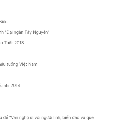
Biên
nh "Đại ngàn Tây Nguyên"
ậu Tuất 2018
hấu tuồng Việt Nam
ếu nhi 2014
 đề “Văn nghệ sĩ với người lính, biển đảo và quê