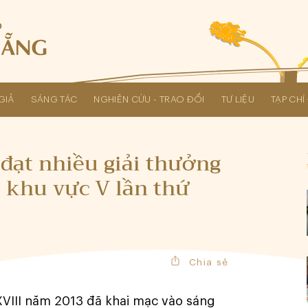
GIẢ
SÁNG TÁC
NGHIÊN CỨU - TRAO ĐỔI
TƯ LIỆU
TẠP CH
Các kỳ Đại hội Liên hiệp Hội
đạt nhiều giải thưởng
t khu vực V lần thứ
Chia sẻ
XVIII năm 2013 đã khai mạc vào sáng