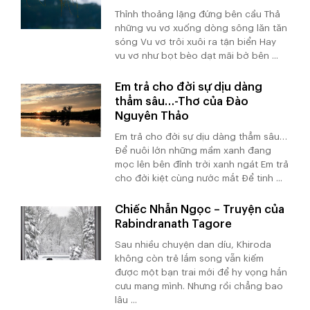
Thỉnh thoảng lặng đứng bên cầu Thả
những vu vơ xuống dòng sông lăn tăn
sóng Vu vơ trôi xuôi ra tận biển Hay
vu vơ như bọt bèo dạt mãi bờ bên ...
Em trả cho đời sự dịu dàng
thẳm sâu…-Thơ của Đào
Nguyên Thảo
Em trả cho đời sự dịu dàng thẳm sâu…
Để nuôi lớn những mầm xanh đang
mọc lên bên đỉnh trời xanh ngát Em trả
cho đời kiệt cùng nước mắt Để tinh ...
Chiếc Nhẫn Ngọc – Truyện của
Rabindranath Tagore
Sau nhiều chuyện dan díu, Khiroda
không còn trẻ lắm song vẫn kiếm
được một bạn trai mới để hy vọng hắn
cưu mang mình. Nhưng rồi chẳng bao
lâu ...