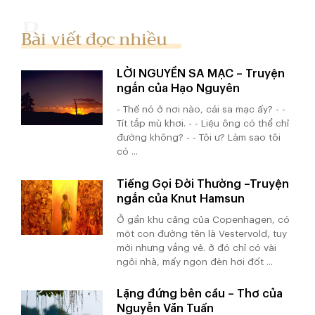
Bài viết đọc nhiều
LỜI NGUYỀN SA MẠC – Truyện
ngắn của Hạo Nguyên
- Thế nó ở nơi nào, cái sa mạc ấy? - -
Tít tắp mù khơi. - - Liệu ông có thể chỉ
đường không? - - Tôi ư? Làm sao tôi
có ...
Tiếng Gọi Đời Thường –Truyện
ngắn của Knut Hamsun
Ở gần khu cảng của Copenhagen, có
một con đường tên là Vestervold, tuy
mới nhưng vắng vẻ. ở đó chỉ có vài
ngôi nhà, mấy ngọn đèn hơi đốt ...
Lặng đứng bên cầu – Thơ của
Nguyễn Văn Tuấn