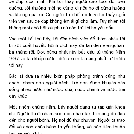
xe đạp của mình. Khi tôi thấy người cao tuổi đợi bên
đường, tôi thường mời họ cùng đi nếu họ đi cùng hướng
và không quá xa. Có người từ chối có lẽ vì họ thấy ngồi
trên yên sau xe đạp không êm ái gì cho lắm. Tuy nhiên tôi
không mời chở bất cứ phụ nữ nào trừ khi họ yêu cầu.
Vào một tối thứ Bảy, tôi đến bệnh viện để thăm cháu tôi
bị sốt xuất huyết. Bệnh dịch này đã lan đến Viengchan
ba tháng rồi. Đợt bùng phát này bắt đầu từ tháng Năm
1987 và lan khắp nước, được xem là nặng nhất từ trước
tới nay.
Bác sĩ đưa ra nhiều biện pháp phòng tránh cũng như
cách chăm sóc người bệnh. Trẻ con được khuyên nên
uống nhiều nước như nước dừa, nước chanh và nước trái
cây khác.
Một nhóm chừng năm, bảy người đang tụ tập gần khoa
nhi. Người thì đi chăm sóc con cháu, kẻ thì mang đồ đạc
đến cho người bệnh. Họ nói đủ thứ chuyện. Người ta trao
đổi về cách chữa bệnh truyền thống, về các tiệm thuốc
tây, về việc đi lại...