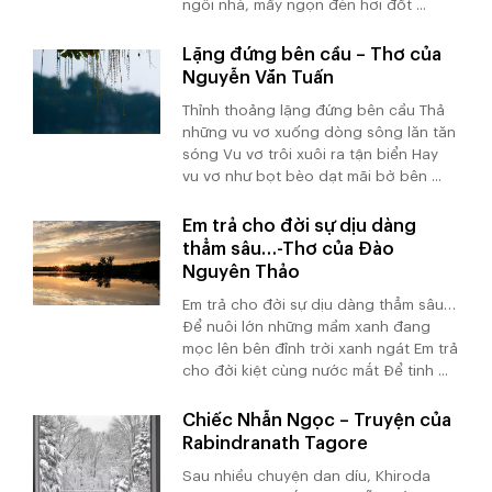
ngôi nhà, mấy ngọn đèn hơi đốt ...
Lặng đứng bên cầu – Thơ của
Nguyễn Văn Tuấn
Thỉnh thoảng lặng đứng bên cầu Thả
những vu vơ xuống dòng sông lăn tăn
sóng Vu vơ trôi xuôi ra tận biển Hay
vu vơ như bọt bèo dạt mãi bờ bên ...
Em trả cho đời sự dịu dàng
thẳm sâu…-Thơ của Đào
Nguyên Thảo
Em trả cho đời sự dịu dàng thẳm sâu…
Để nuôi lớn những mầm xanh đang
mọc lên bên đỉnh trời xanh ngát Em trả
cho đời kiệt cùng nước mắt Để tinh ...
Chiếc Nhẫn Ngọc – Truyện của
Rabindranath Tagore
Sau nhiều chuyện dan díu, Khiroda