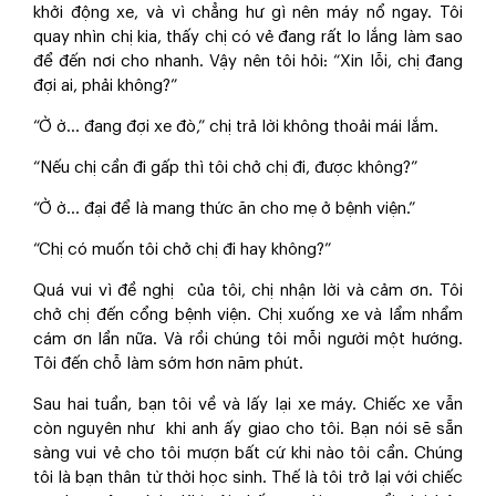
khởi động xe, và vì chẳng hư gì nên máy nổ ngay. Tôi
quay nhìn chị kia, thấy chị có vẻ đang rất lo lắng làm sao
để đến nơi cho nhanh. Vậy nên tôi hỏi: “Xin lỗi, chị đang
đợi ai, phải không?”
“Ờ ờ... đang đợi xe đò,” chị trả lời không thoải mái lắm.
“Nếu chị cần đi gấp thì tôi chở chị đi, được không?”
“Ờ ờ... đại để là mang thức ăn cho mẹ ở bệnh viện.”
“Chị có muốn tôi chở chị đi hay không?”
Quá vui vì đề nghị của tôi, chị nhận lời và cảm ơn. Tôi
chở chị đến cổng bệnh viện. Chị xuống xe và lẩm nhẩm
cám ơn lần nữa. Và rồi chúng tôi mỗi người một hướng.
Tôi đến chỗ làm sớm hơn năm phút.
Sau hai tuần, bạn tôi về và lấy lại xe máy. Chiếc xe vẫn
còn nguyên như khi anh ấy giao cho tôi. Bạn nói sẽ sẵn
sàng vui vẻ cho tôi mượn bất cứ khi nào tôi cần. Chúng
tôi là bạn thân từ thời học sinh. Thế là tôi trở lại với chiếc