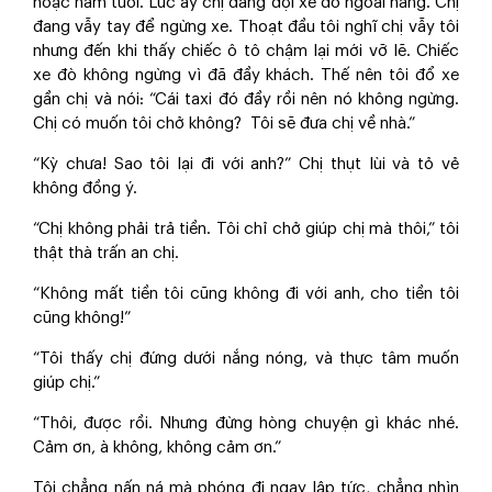
hoặc năm tuổi. Lúc ấy chị đang đợi xe đò ngoài nắng. Chị
đang vẫy tay để ngừng xe. Thoạt đầu tôi nghĩ chị vẫy tôi
nhưng đến khi thấy chiếc ô tô chậm lại mới vỡ lẽ. Chiếc
xe đò không ngừng vì đã đầy khách. Thế nên tôi đổ xe
gần chị và nói: “Cái taxi đó đầy rồi nên nó không ngừng.
Chị có muốn tôi chở không? Tôi sẽ đưa chị về nhà.”
“Kỳ chưa! Sao tôi lại đi với anh?” Chị thụt lùi và tỏ vẻ
không đồng ý.
“Chị không phải trả tiền. Tôi chỉ chở giúp chị mà thôi,” tôi
thật thà trấn an chị.
“Không mất tiền tôi cũng không đi với anh, cho tiền tôi
cũng không!”
“Tôi thấy chị đứng dưới nắng nóng, và thực tâm muốn
giúp chị.”
“Thôi, được rồi. Nhưng đừng hòng chuyện gì khác nhé.
Cảm ơn, à không, không cảm ơn.”
Tôi chẳng nấn ná mà phóng đi ngay lập tức, chẳng nhìn