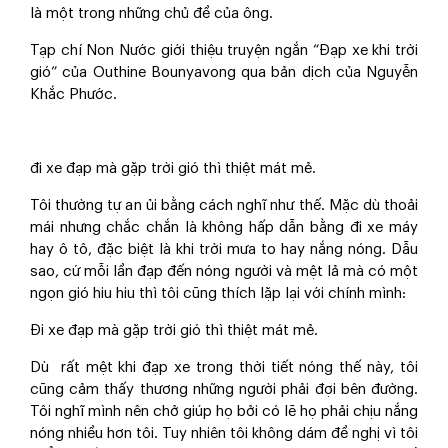
là một trong những chủ đề của ông.
Tạp chí Non Nước giới thiệu truyện ngắn “Đạp xe khi trời
gió” của Outhine Bounyavong qua bản dịch của Nguyễn
Khắc Phước.
đi xe đạp mà gặp trời gió thì thiệt mát mẻ.
Tôi thường tự an ủi bằng cách nghĩ như thế. Mặc dù thoải
mái nhưng chắc chắn là không hấp dẫn bằng đi xe máy
hay ô tô, đặc biệt là khi trời mưa to hay nắng nóng. Dẫu
sao, cứ mỗi lần đạp đến nóng người và mệt lả mà có một
ngọn gió hiu hiu thì tôi cũng thích lặp lại với chính mình:
Đi xe đạp mà gặp trời gió thì thiệt mát mẻ.
Dù rất mệt khi đạp xe trong thời tiết nóng thế này, tôi
cũng cảm thấy thương những người phải đợi bên đường.
Tôi nghĩ mình nên chở giúp họ bởi có lẽ họ phải chịu nắng
nóng nhiều hơn tôi. Tuy nhiên tôi không dám đề nghị vì tôi