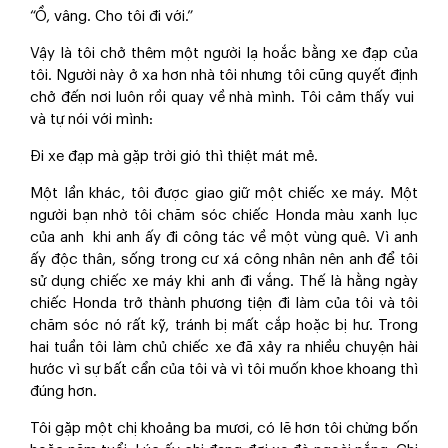
“Ồ, vâng. Cho tôi đi với.”
Vậy là tôi chở thêm một người lạ hoắc bằng xe đạp của
tôi. Người này ở xa hơn nhà tôi nhưng tôi cũng quyết định
chở đến nơi luôn rồi quay về nhà mình. Tôi cảm thấy vui
và tự nói với mình:
Đi xe đạp mà gặp trời gió thì thiệt mát mẻ.
Một lần khác, tôi được giao giữ một chiếc xe máy. Một
người bạn nhờ tôi chăm sóc chiếc Honda màu xanh lục
của anh khi anh ấy đi công tác về một vùng quê. Vì anh
ấy độc thân, sống trong cư xá công nhân nên anh để tôi
sử dụng chiếc xe máy khi anh đi vắng. Thế là hằng ngày
chiếc Honda trở thành phương tiện đi làm của tôi và tôi
chăm sóc nó rất kỹ, tránh bị mất cắp hoặc bị hư. Trong
hai tuần tôi làm chủ chiếc xe đã xảy ra nhiều chuyện hài
hước vì sự bất cẩn của tôi và vì tôi muốn khoe khoang thì
đúng hơn.
Tôi gặp một chị khoảng ba mươi, có lẽ hơn tôi chừng bốn