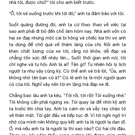
nhà tôi, được chứ?” tôi cho anh biết trước.
“Ồ, tôi sẽ xuống trước khi tới đó,” anh ta đảm bảo với tôi.
Suốt quãng đường đó, anh ta cứ thao thao về việc tại
sao anh phải đi bộ đến chỗ làm hôm nay. Nhà anh vốn có
hai xe đạp nhưng một cái bị hỏng và chiếc kia thì vợ anh
ta dùng để chở quà về thăm làng của chị. Rồi anh ta
khen chất lượng của xe tôi, rằng nó khỏe, dễ đạp và
chẳng tốn sức để nhảy lên... Suốt thời gian anh nói, tôi
chỉ nghe và tự hỏi: Anh là ai? Tên gì? Tự nhiên hỏi lý lịch
người ta như vậy cũng kỳ. Có thể anh sẽ trả lời, “Ủa, anh
không nhớ tên bạn cũ à?” Có lẽ anh ta là một người quen
cũ của tôi. Nghĩ vậy nên tôi im lặng mà đạp xe đi.
Chẳng bao lâu anh ta kêu, “Tới rồi, tới rồi! Tôi xuống nhé.”
Tôi không cần phải ngừng xe. Tôi quay lại để nhìn kỹ anh
ta trước khi chia tay. Anh ta cám ơn và vẫy tay chào tỏ
vẻ thân mật. Tôi gật đầu và tiếp tục đi. Vì tôi nghi ngờ trí
nhớ của mình nên không quy kết anh ta là người lạ dạn dĩ.
Ờ, mà nếu anh ta là người lạ thì sao nào? Có hại chi đâu.