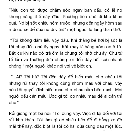
“Nếu con tôi được chăm sóc ngay ban đầu, có lẽ nó
không nặng thế này đâu. Phương tiện chở đi khó khăn
quá. Nó bị sốt chiều hôm trước, nhưng đến ngày hôm sau
mới có xe để đưa nó đi viện!” một người lo lắng than thở.
“Tôi không dám liều vậy đâu. Khi thằng bé hơi bị sốt là
tôi chạy đến chú ấy ngay. Rất may là hàng xóm có ô tô.
Bất cứ khi nào có trẻ ốm là chúng tôi nhờ chú ấy. Chú tử
tế lắm và thường đưa chúng tôi đến đây hết sức nhanh
chóng!” một người khác nói với vẻ biết ơn.
“...Ai? Tôi hả? Tôi đến đây để hiến máu cho cháu tôi
nhưng rủi thay tôi không cùng nhóm máu với cháu, vậy
nên tôi quyết định hiến máu cho cháu nằm bên cạnh. Mọi
người đều cần máu. Ước gì tôi có nhiều máu để ai cần thì
cho.”
Rồi giọng một bà nói: “Tôi cũng vậy. Việc đi lại đối với tôi
rất khó khăn. Tôi làm gì có nhiều tiền để đi bằng xe đò
mãi thế này, đặc biệt là tôi có hai đứa cùng đau một lúc.