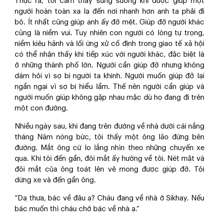
Thực ra, tôi cảm thấy sung sướng khi được giúp một
người hoàn toàn xa lạ đến nơi nhanh hơn anh ta phải đi
bộ. Ít nhất cũng giúp anh ấy đỡ mệt. Giúp đỡ người khác
cũng là niềm vui. Tuy nhiên con người có lòng tự trọng,
niềm kiêu hãnh và lối ứng xử cố định trong giao tế xã hội
có thể nhận thấy khi tiếp xúc với người khác, đặc biệt là
ở những thành phố lớn. Người cần giúp đỡ nhưng không
dám hỏi vì sợ bị người ta khinh. Người muốn giúp đỡ lại
ngần ngại vì sợ bị hiểu lầm. Thế nên người cần giúp và
người muốn giúp không gặp nhau mặc dù họ đang đi trên
một con đường.
Nhiều ngày sau, khi đang trên đường về nhà dưới cái nắng
tháng Năm nóng bức, tôi thấy một ông lão đứng bên
đường. Mắt ông cứ lo lắng nhìn theo những chuyến xe
qua. Khi tôi đến gần, đôi mắt ấy hướng về tôi. Nét mặt và
đôi mắt của ông toát lên vẻ mong được giúp đỡ. Tôi
dừng xe và đến gần ông.
“Dạ thưa, bác về đâu ạ? Cháu đang về nhà ở Sikhay. Nếu
bác muốn thì cháu chở bác về nhà ạ.”