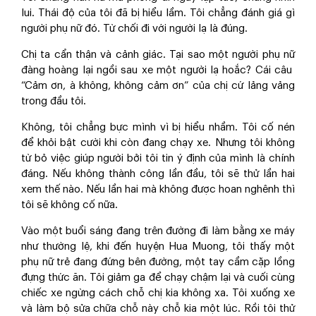
lui. Thái độ của tôi đã bị hiểu lầm. Tôi chẳng đánh giá gì
người phụ nữ đó. Từ chối đi với người lạ là đúng.
Chị ta cẩn thận và cảnh giác. Tại sao một người phụ nữ
đàng hoàng lại ngồi sau xe một người lạ hoắc? Cái câu
“Cảm ơn, à không, không cảm ơn” của chị cứ lảng vảng
trong đầu tôi.
Không, tôi chẳng bực mình vì bị hiểu nhầm. Tôi cố nén
để khỏi bật cười khi còn đang chạy xe. Nhưng tôi không
từ bỏ việc giúp người bởi tôi tin ý định của mình là chính
đáng. Nếu không thành công lần đầu, tôi sẽ thử lần hai
xem thế nào. Nếu lần hai mà không được hoan nghênh thì
tôi sẽ không cố nữa.
Vào một buổi sáng đang trên đường đi làm bằng xe máy
như thường lệ, khi đến huyện Hua Muong, tôi thấy một
phụ nữ trẻ đang đứng bên đường, một tay cầm cặp lồng
đựng thức ăn. Tôi giảm ga để chạy chậm lại và cuối cùng
chiếc xe ngừng cách chỗ chị kia không xa. Tôi xuống xe
và làm bộ sửa chữa chỗ này chỗ kia một lúc. Rồi tôi thử