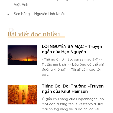
Việt Anh
Sen băng – Nguyễn Linh Khiếu
Bài viết đọc nhiều
LỜI NGUYỀN SA MẠC – Truyện
ngắn của Hạo Nguyên
- Thế nó ở nơi nào, cái sa mạc ấy? - -
Tít tắp mù khơi. - - Liệu ông có thể chỉ
đường không? - - Tôi ư? Làm sao tôi
có ...
Tiếng Gọi Đời Thường –Truyện
ngắn của Knut Hamsun
Ở gần khu cảng của Copenhagen, có
một con đường tên là Vestervold, tuy
mới nhưng vắng vẻ. ở đó chỉ có vài