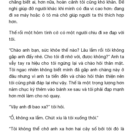
chẳng biết ai, hơn nữa, hoàn cảnh tôi cũng khó khăn. Đề
nghị giúp đỡ người khác khi mình có địa vị cao hơn: đang
đi xe máy hoặc ô tô mà chở giúp người ta thì thích hợp
hơn.
Thế rồi một hôm tình cờ có một người chịu đi xe đạp với
tôi.
“Chào anh bạn, sức khỏe thế nào? Lâu lắm rồi tôi không
gặp anh đấy nhé. Cho tôi đi nhờ với, được không?” Anh ta
vẫy tay ra hiệu cho tôi ngừng lại và chào hỏi thân mật.
Tôi ngạc nhiên không biết mình đã gặp anh chàng này ở
đâu nhưng vì anh ta tiến đến và chào hỏi thân thiện nên
tôi cũng phải đáp lại như vậy. Thế là một trọng lượng hơn
năm chục ký thêm vào bánh xe sau và tôi phải đạp mạnh
hơn mới làm cho nó quay.
“Vậy anh đi bao xa?” tôi hỏi.
“Ồ, không xa lắm. Chút xíu là tôi xuống thôi.”
“Tôi không thể chở anh xa hơn hai cây số bởi tới đó là