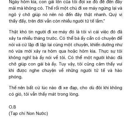
Ngày hôm kia, con gái lớn của tôi đợi xe đò để đến đây
mãi mà không có. Thế rồi một chú đi xe máy ngừng lại và
ngỏ ý chở giúp nó nên nó đến đây thật nhanh. Quý vị
thấy đấy, trên đời vẫn còn nhiều người tử tế lắm.”
Thật khó tin người đi xe máy đó là tôi vì cái việc đó đã
xảy ta nhiều tháng trước. Có thể bà ấy cần có chuyện để
nói và cứ lặp đi lặp lại cùng một chuyện, khiến dường như
nó vừa mới xảy ra hôm qua hoặc hôm kia. Thực sự tôi
không nghĩ bà ấy nói về tôi. Có thể một người khác đã
chở giúp con gái bà ấy. Tuy vậy, tôi cũng cảm thấy vui
khi được nghe chuyện về những người tử tế và hào
phóng.
Thế nên bất cứ lúc nào đi xe đạp, cho dù đôi khi không
có gió, tôi vẫn thấy mát trong lòng.
O.B
(Tạp chí Non Nước)