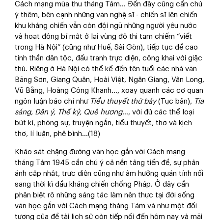
Cách mạng mùa thu tháng Tám… Đến đây cũng cần chú
ý thêm, bên cạnh những văn nghệ sĩ - chiến sĩ lên chiến
khu kháng chiến vẫn còn đội ngũ những người yêu nước
và hoạt động bí mật ở lại vùng đô thị tạm chiếm “viết
trong Hà Nội” (cũng như Huế, Sài Gòn), tiếp tục đề cao
tinh thần dân tộc, đấu tranh trực diện, công khai với giặc
thù. Riêng ở Hà Nội có thể kể đến tên tuổi các nhà văn
Băng Sơn, Giang Quân, Hoài Việt, Ngân Giang, Vân Long,
Vũ Bằng, Hoàng Công Khanh…, xoay quanh các cơ quan
ngôn luận báo chí như
Tiểu thuyết thứ bảy
(Tục bản),
Tia
sáng, Dân ý, Thế kỷ, Quê hương
…, với đủ các thể loại
bút kí, phóng sự, truyện ngắn, tiểu thuyết, thơ và kịch
thơ, lí luận, phê bình...(18)
Khảo sát chặng đường văn học gắn với Cách mạng
tháng Tám 1945 cần chú ý cả nền tảng tiền đề, sự phản
ánh cập nhật, trực diện cũng như âm hưởng quán tính nối
sang thời kì đầu kháng chiến chống Pháp. Ở đây cần
phân biệt rõ những sáng tác làm nên thực tại đời sống
văn học gắn với Cách mạng tháng Tám và như một đối
tượng của đề tài lịch sử còn tiếp nối đến hôm nay và mãi