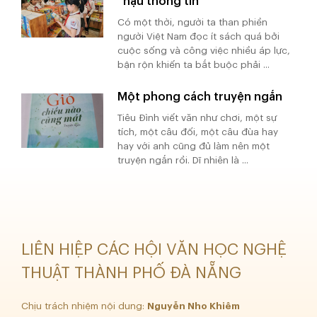
“hậu thông tin”
Có một thời, người ta than phiền
người Việt Nam đọc ít sách quá bởi
cuộc sống và công việc nhiều áp lực,
bận rộn khiến ta bắt buộc phải ...
Một phong cách truyện ngắn
Tiêu Đình viết văn như chơi, một sự
tích, một câu đối, một câu đùa hay
hay với anh cũng đủ làm nên một
truyện ngắn rồi. Dĩ nhiên là ...
LIÊN HIỆP CÁC HỘI VĂN HỌC NGHỆ
THUẬT THÀNH PHỐ ĐÀ NẴNG
Chịu trách nhiệm nội dung:
Nguyễn Nho Khiêm