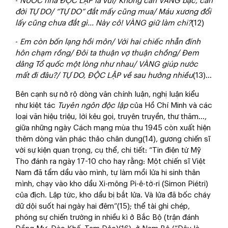
-
NƯỚC nhà ĐỘC LẬP là vui/ Không cần VÀNG bạc, cần
đời TỰ DO/ “TỰ DO” đắt mấy cũng mua/ Máu xương đổi
lấy cũng chưa đắt gì... Này cô! VÀNG giữ làm chi?
(12)
-
Em còn bốn lạng hồi môn/ Với hai chiếc nhẫn đính
hôn chạm rồng/ Đôi ta thuận vợ thuận chồng/ Đem
dâng Tổ quốc một lòng như nhau/ VÀNG giúp nước
mất đi đâu?/ TỰ DO, ĐỘC LẬP về sau hưởng nhiều
(13)...
Bên cạnh sự nở rộ dòng văn chính luận, nghị luận kiểu
như kiệt tác
Tuyên ngôn độc lập
của Hồ Chí Minh và các
loại văn hiệu triệu, lời kêu gọi, truyên truyền, thư thăm…,
giữa những ngày Cách mạng mùa thu 1945 còn xuất hiện
thêm dòng văn phác thảo chân dung(14), gương chiến sĩ
với sự kiện quan trọng, cụ thể, chi tiết: “Tin điện từ Mỹ
Tho đánh ra ngày 17-10 cho hay rằng: Một chiến sĩ Việt
Nam đã tẩm dầu vào mình, tự làm mồi lửa hi sinh thân
mình, chạy vào kho dầu Xi-mông Pi-ê-tờ-ri (Simon Piétri)
của địch. Lập tức, kho dầu bị bắt lửa. Và lửa đã bốc cháy
dữ dội suốt hai ngày hai đêm”(15); thể tài ghi chép,
phóng sự chiến trường in nhiều kì ở Bắc Bộ (trận đánh