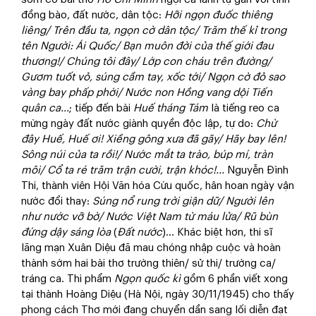
đồng bào, đất nước, dân tộc:
Hỡi ngọn đuốc thiêng
liêng/ Trên đầu ta, ngọn cờ dân tộc/ Trăm thế kỉ trong
tên Người: Ái Quốc/ Bạn muôn đời của thế giới đau
thương!/ Chúng tôi đây/ Lớp con cháu trên đường/
Gươm tuốt vỏ, súng cầm tay, xốc tới/ Ngọn cờ đỏ sao
vàng bay phấp phới/ Nước non Hồng vang dội Tiến
quân ca…
; tiếp đến bài
Huế tháng Tám
là tiếng reo ca
mừng ngày đất nước giành quyền độc lập, tự do:
Chừ
đây Huế, Huế ơi! Xiềng gông xưa đã gãy/ Hãy bay lên!
Sông núi của ta rồi!/ Nước mắt ta trào, búp mí, tràn
môi/ Cổ ta ré trăm trận cười, trận khóc!...
Nguyễn Đình
Thi, thành viên Hội Văn hóa Cứu quốc, hân hoan ngày vận
nước đổi thay:
Súng nổ rung trời giận dữ/ Người lên
như nước vỡ bờ/ Nước Việt Nam từ máu lửa/ Rũ bùn
đứng dậy sáng lòa
(
Đất nước
)… Khác biệt hơn, thi sĩ
lãng mạn Xuân Diệu đã mau chóng nhập cuộc và hoàn
thành sớm hai bài thơ trường thiên/ sử thi/ trường ca/
tráng ca. Thi phẩm
Ngọn quốc kì
gồm 6 phần viết xong
tại thành Hoàng Diệu (Hà Nội, ngày 30/11/1945) cho thấy
phong cách Thơ mới đang chuyển dần sang lối diễn đạt