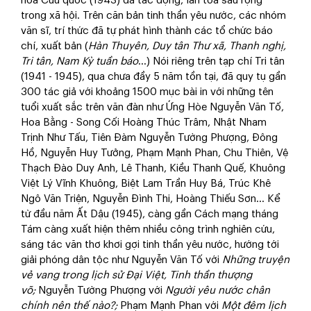
hóa Cứu quốc (1943) đã tác động, lan tỏa sâu rộng
trong xã hội. Trên căn bản tinh thần yêu nước, các nhóm
văn sĩ, trí thức đã tự phát hình thành các tổ chức báo
chí, xuất bản (
Hàn Thuyên, Duy tân Thư xã, Thanh nghị,
Tri tân, Nam Kỳ tuần báo
…) Nói riêng trên tạp chí Tri tân
(1941 - 1945), qua chưa đầy 5 năm tồn tại, đã quy tụ gần
300 tác giả với khoảng 1500 mục bài in với những tên
tuổi xuất sắc trên văn đàn như Ứng Hòe Nguyễn Văn Tố,
Hoa Bằng - Song Cối Hoàng Thúc Trâm, Nhật Nham
Trịnh Như Tấu, Tiên Đàm Nguyễn Tường Phượng, Đông
Hồ, Nguyễn Huy Tưởng, Phạm Mạnh Phan, Chu Thiên, Vệ
Thạch Đào Duy Anh, Lê Thanh, Kiều Thanh Quế, Khuông
Việt Lý Vĩnh Khuông, Biệt Lam Trần Huy Bá, Trúc Khê
Ngô Văn Triện, Nguyễn Đình Thi, Hoàng Thiếu Sơn... Kể
từ đầu năm Ất Dậu (1945), càng gần Cách mạng tháng
Tám càng xuất hiện thêm nhiều công trình nghiên cứu,
sáng tác văn thơ khơi gợi tinh thần yêu nước, hướng tới
giải phóng dân tộc như Nguyễn Văn Tố với
Những truyện
vẻ vang trong lịch sử Đại Việt, Tinh thần thượng
võ;
Nguyễn Tường Phượng với
Người yêu nước chân
chính nên thế nào?;
Phạm Mạnh Phan với
Một đêm lịch