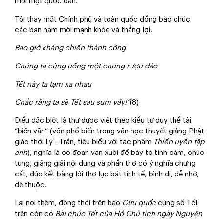
mỗi một quốc dân.
Tôi thay mặt Chính phủ và toàn quốc đồng bào chúc
các bạn năm mới mạnh khỏe và thắng lợi.
Bao giờ kháng chiến thành công
Chúng ta cùng uống một chung rượu đào
Tết này ta tạm xa nhau
Chắc rằng ta sẽ Tết sau sum vầy!”
(8)
Điều đặc biệt là thư được viết theo kiểu tư duy thể tài
“biến văn” (vốn phổ biến trong văn học thuyết giảng Phật
giáo thời Lý - Trần, tiêu biểu với tác phẩm
Thiền uyển tập
anh
), nghĩa là có đoạn văn xuôi để bày tỏ tình cảm, chúc
tụng, giảng giải nội dung và phần thơ có ý nghĩa chưng
cất, đúc kết bằng lời thơ lục bát tinh tế, bình dị, dễ nhớ,
dễ thuộc.
Lại nói thêm, đồng thời trên báo
Cứu quốc
cùng số Tết
trên còn có
Bài chúc Tết của Hồ Chủ tịch ngày Nguyên