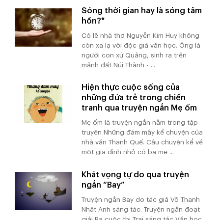
Sóng thời gian hay là sóng tâm
hồn?*
Có lẽ nhà thơ Nguyễn Kim Huy không
còn xa lạ với độc giả văn học. Ông là
người con xứ Quảng, sinh ra trên
mảnh đất Núi Thành - ...
Hiện thực cuộc sống của
những đứa trẻ trong chiến
tranh qua truyện ngắn Mẹ ốm
Mẹ ốm là truyện ngắn nằm trong tập
truyện Những đám mây kể chuyện của
nhà văn Thanh Quế. Câu chuyện kể về
một gia đình nhỏ có ba mẹ ...
Khát vọng tự do qua truyện
ngắn “Bay”
Truyện ngắn Bay do tác giả Võ Thanh
Nhật Anh sáng tác. Truyện ngắn đoạt
giải Ba cuộc thi Trại sáng tác Văn học