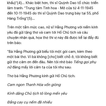
khấu)”(4)… Khác biệt hơn, thi sĩ Quỳnh Dao tổ chức triển
lãm tranh: “Trung tâm Tinh hoa - Mở cửa từ 4-11-1945
đến 10-11-1945 do thi sĩ Quỳnh Dao trưng bày tại 55, phố
Hàng Trống”(5)…
Trên một tầm mức cao, nữ sĩ Hằng Phương với niềm kính
yêu đã gửi tặng thơ và cam tới Hồ Chủ tịch và câu
chuyện nhận quà, họa thơ thi vị này đã được kể lại đầy đủ
trên báo:
“Bà Hằng Phương gửi biếu tôi một gói cam, kèm theo
một bài thơ. Vì bà không [cho] biết chỗ ở, tôi không biết
gửi thơ cảm ơn đến đâu. Nên tôi nhờ báo
Tiếng gọi phụ
nữ
đăng mấy lời cảm tạ của tôi như sau:
Thơ bà Hằng Phương kính gửi Hồ Chủ tịch:
Cam ngon Thanh Hóa vốn giòng
Kính dâng Chủ tịch tỏ lòng mến yêu
Đắng cay cụ nếm đã nhiều