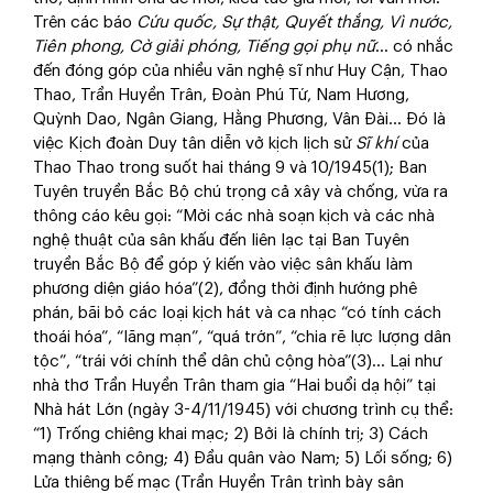
Trên các báo
Cứu quốc, Sự thật, Quyết thắng, Vì nước,
Tiên phong, Cờ giải phóng, Tiếng gọi phụ nữ
… có nhắc
đến đóng góp của nhiều văn nghệ sĩ như Huy Cận, Thao
Thao, Trần Huyền Trân, Đoàn Phú Tứ, Nam Hương,
Quỳnh Dao, Ngân Giang, Hằng Phương, Vân Đài… Đó là
việc Kịch đoàn Duy tân diễn vở kịch lịch sử
Sĩ khí
của
Thao Thao trong suốt hai tháng 9 và 10/1945(1); Ban
Tuyên truyền Bắc Bộ chú trọng cả xây và chống, vừa ra
thông cáo kêu gọi: “Mời các nhà soạn kịch và các nhà
nghệ thuật của sân khấu đến liên lạc tại Ban Tuyên
truyền Bắc Bộ để góp ý kiến vào việc sân khấu làm
phương diện giáo hóa”(2), đồng thời định hướng phê
phán, bãi bỏ các loại kịch hát và ca nhạc “có tính cách
thoái hóa”, “lãng mạn”, “quá trớn”, “chia rẽ lực lượng dân
tộc”, “trái với chính thể dân chủ cộng hòa”(3)… Lại như
nhà thơ Trần Huyền Trân tham gia “Hai buổi dạ hội” tại
Nhà hát Lớn (ngày 3-4/11/1945) với chương trình cụ thể:
“1) Trống chiêng khai mạc; 2) Bởi là chính trị; 3) Cách
mạng thành công; 4) Đầu quân vào Nam; 5) Lối sống; 6)
Lửa thiêng bế mạc (Trần Huyền Trân trình bày sân