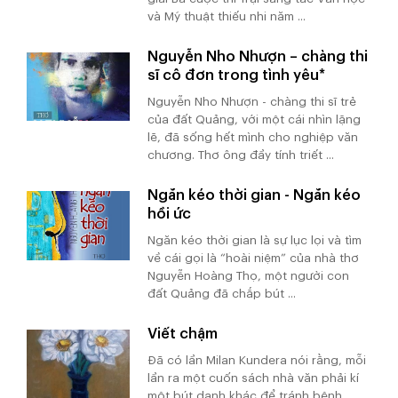
và Mỹ thuật thiếu nhi năm ...
Nguyễn Nho Nhượn – chàng thi
sĩ cô đơn trong tình yêu*
Nguyễn Nho Nhượn - chàng thi sĩ trẻ
của đất Quảng, với một cái nhìn lặng
lẽ, đã sống hết mình cho nghiệp văn
chương. Thơ ông đầy tính triết ...
Ngăn kéo thời gian - Ngăn kéo
hồi ức
Ngăn kéo thời gian là sự lục lọi và tìm
về cái gọi là “hoài niệm” của nhà thơ
Nguyễn Hoàng Thọ, một người con
đất Quảng đã chắp bút ...
Viết chậm
Đã có lần Milan Kundera nói rằng, mỗi
lần ra một cuốn sách nhà văn phải kí
một bút danh khác để tránh bệnh