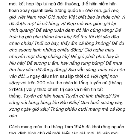
mới, kết hợp lớp từ ngữ đời thường, thể hiện niềm hân
hoan xoay quanh biểu tượng quốc kì:
Gió reo, gió reo,
gió Việt Nam reo/ Gió nước Việt biết bao là thỏa chí/ Vì
đã được một lá cờ hùng vĩ/ Đẹp mà vui, giòn giã lại
vinh quang/ Để sáng xuân đem đỏ lẫn cùng vàng/ Để
trưa hạ gió pha thành ánh lửa/ Để thu tới dội sắc đào
chan chứa/ Thổi cờ bay, thấy ấm cả lòng không/ Để dù
cho sương lạnh những chiều đông/ Gió nghe máu
chuyển một dòng chẳng tắt/ Để gió phất phơ, hay là
hiu hắt/ Để sương u ẩm, hay nắng tưng bừng/ Để mưa
êm hay sấm dữ đùng đùng/ Sao vẫn sáng, máu xây nền
vẫn đỏ!...
; ngay đầu năm sau kịp thời có
Hội nghị non
sông
với trên 300 câu thơ nhân kì tổng tuyển cử (tháng
2/1946) với ý thức chính trị cao và niềm tin tất
thắng:
Tuyển cử hân hoan! Tuyển cử linh thiêng!/ Khí
sông núi bừng bừng lên Bắc Đẩu/ Qua buổi sương vây,
xong ngày gió xấu/ Thùng phiếu cười mang mẻ cả lòng
dân
…
Cách mạng mùa thu tháng Tám 1945 đã khơi rộng nguồn
thơ, định hình chủ đề mới, kiểu tác giả mới, lối văn mới.