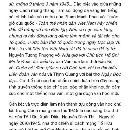
sử, mồng 9 tháng 3 năm 1945
… Đặc biệt vào giữa những
ngày Cách mạng tháng Tám sôi động đã vang lên tiếng
nói chính luận yêu nước của Phạm Mạnh Phan với Trước
giờ cứu quốc -
Toàn thể nhân dân Việt Nam hãy chiến
đấu để củng cố nền Độc lập, Nếu có nạn xâm lăng,
chúng ta hãy đồng lòng dâng tính mệnh và tài sản cho
Tổ quốc, Trước bàn thờ Tổ quốc trong ngày Độc lập
; Vũ
Bội Liêu với
Dân tộc Việt Nam rất đủ tư cách để tự trị
;
Nguyễn Tường Phượng với
Nửa giờ với Chủ tịch Hồ Chí
Minh
; Đoàn đại biểu Ủy ban Văn hóa lâm thời Bắc Bộ
với
Cuộc hội đàm giữa cụ Hồ Chủ tịch với ba đại biểu
Liên đoàn Văn hóa
và Thịnh Quang với bài thơ
Ngày Độc
lập
… Có thể nói các tác phẩm chính luận trên đây mang
tính truyền thông báo chí cao, góp phần khơi nguồn cảm
xúc cho một thế hệ nhà văn, một giai đoạn văn học mới.
Gắn kết và trực diện làm nên thành tựu dòng văn học chủ
lưu trong Cách mạng mùa thu 1945 là các sáng tác thơ
ca của Tố Hữu, Xuân Diệu, Nguyễn Đình Thi… Ngay từ
ngày 26/8/1945, nhà thơ chiến sĩ cách mạng Tố Hữu
sớm có bài thơ
Hồ Chí Minh
ngợi ca lãnh tụ gắn với tình