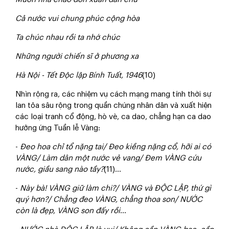
Cả nước vui chung phúc cộng hòa
Ta chúc nhau rồi ta nhớ chúc
Những người chiến sĩ ở phương xa
Hà Nội - Tết Độc lập Bính Tuất, 1946
(10)
Nhìn rộng ra, các nhiệm vụ cách mạng mang tính thời sự
lan tỏa sâu rộng trong quần chúng nhân dân và xuất hiện
các loại tranh cổ động, hò vè, ca dao, chẳng hạn ca dao
hưởng ứng Tuần lễ Vàng:
-
Đeo hoa chỉ tổ nặng tai/ Đeo kiềng nặng cổ, hỡi ai có
VÀNG/ Làm dân một nước vẻ vang/ Đem VÀNG cứu
nước, giầu sang nào tầy?
(11)...
-
Này bà! VÀNG giữ làm chi?/ VÀNG và ĐỘC LẬP, thứ gì
quý hơn?/ Chẳng đeo VÀNG, chẳng thoa son/ NƯỚC
còn là đẹp, VÀNG son đấy rồi
...