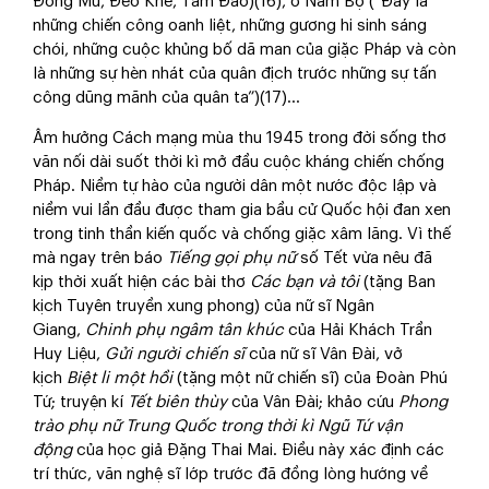
Đồng Mư, Đèo Khế, Tam Đảo)(16), ở Nam Bộ (“Đây là
những chiến công oanh liệt, những gương hi sinh sáng
chói, những cuộc khủng bố dã man của giặc Pháp và còn
là những sự hèn nhát của quân địch trước những sự tấn
công dũng mãnh của quân ta”)(17)…
Âm hưởng Cách mạng mùa thu 1945 trong đời sống thơ
văn nối dài suốt thời kì mở đầu cuộc kháng chiến chống
Pháp. Niềm tự hào của người dân một nước độc lập và
niềm vui lần đầu được tham gia bầu cử Quốc hội đan xen
trong tinh thần kiến quốc và chống giặc xâm lăng. Vì thế
mà ngay trên báo
Tiếng gọi phụ nữ
số Tết vừa nêu đã
kịp thời xuất hiện các bài thơ
Các bạn và tôi
(tặng Ban
kịch Tuyên truyền xung phong) của nữ sĩ Ngân
Giang,
Chinh phụ ngâm tân khúc
của Hải Khách Trần
Huy Liệu,
Gửi người chiến sĩ
của nữ sĩ Vân Đài, vở
kịch
Biệt li một hồi
(tặng một nữ chiến sĩ) của Đoàn Phú
Tứ; truyện kí
Tết biên thùy
của Vân Đài; khảo cứu
Phong
trào phụ nữ Trung Quốc trong thời kì Ngũ Tứ vận
động
của học giả Đặng Thai Mai. Điều này xác định các
trí thức, văn nghệ sĩ lớp trước đã đồng lòng hướng về