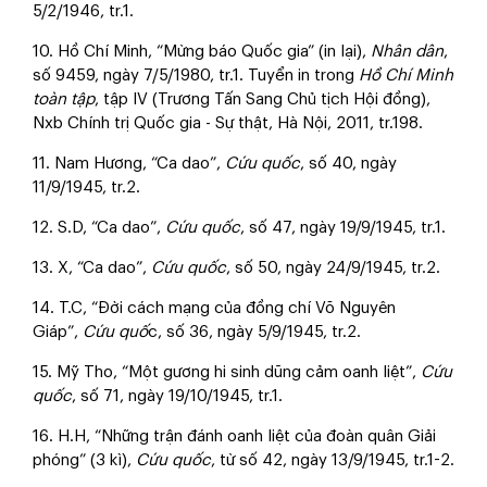
5/2/1946, tr.1.
10. Hồ Chí Minh, “Mừng báo Quốc gia” (in lại),
Nhân dân
,
số 9459, ngày 7/5/1980, tr.1. Tuyển in trong
Hồ Chí Minh
toàn tập
, tập IV (Trương Tấn Sang Chủ tịch Hội đồng),
Nxb Chính trị Quốc gia - Sự thật, Hà Nội, 2011, tr.198.
11. Nam Hương, “Ca dao”,
Cứu quốc
, số 40, ngày
11/9/1945, tr.2.
12. S.D, “Ca dao”,
Cứu quốc
, số 47, ngày 19/9/1945, tr.1.
13. X, “Ca dao”,
Cứu quốc
, số 50, ngày 24/9/1945, tr.2.
14. T.C, “Đời cách mạng của đồng chí Võ Nguyên
Giáp”,
Cứu quố
c, số 36, ngày 5/9/1945, tr.2.
15. Mỹ Tho, “Một gương hi sinh dũng cảm oanh liệt”,
Cứu
quốc
, số 71, ngày 19/10/1945, tr.1.
16. H.H, “Những trận đánh oanh liệt của đoàn quân Giải
phóng” (3 kì),
Cứu quốc
, từ số 42, ngày 13/9/1945, tr.1-2.