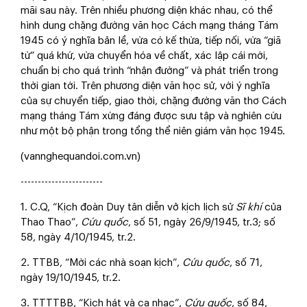
mãi sau này. Trên nhiều phương diện khác nhau, có thể
hình dung chặng đường văn học Cách mạng tháng Tám
1945 có ý nghĩa bản lề, vừa có kế thừa, tiếp nối, vừa “giã
từ” quá khứ, vừa chuyển hóa về chất, xác lập cái mới,
chuẩn bị cho quá trình “nhận đường” và phát triển trong
thời gian tới. Trên phương diện văn học sử, với ý nghĩa
của sự chuyển tiếp, giao thời, chặng đường văn thơ Cách
mạng tháng Tám xứng đáng được sưu tập và nghiên cứu
như một bộ phận trong tổng thể niên giám văn học 1945.
(vannghequandoi.com.vn)
------------------------
1. C.Q, “Kịch đoàn Duy tân diễn vở kịch lịch sử
Sĩ khí
của
Thao Thao”,
Cứu quốc
, số 51, ngày 26/9/1945, tr.3; số
58, ngày 4/10/1945, tr.2.
2. TTBB, “Mời các nhà soạn kịch”,
Cứu quốc
, số 71,
ngày 19/10/1945, tr.2.
3. TTTTBB, “Kịch hát và ca nhạc”,
Cứu quốc
, số 84,