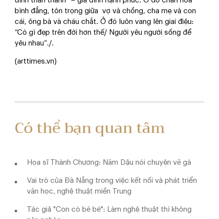
đình thần thánh” – gia đình hạnh phúc. Ở đó chan hòa
bình đẳng, tôn trọng giữa vợ và chồng, cha mẹ và con
cái, ông bà và cháu chắt. Ở đó luôn vang lên giai điệu:
“Có gì đẹp trên đời hơn thế/ Người yêu người sống để
yêu nhau”./.
(arttimes.vn)
Có thể bạn quan tâm
Họa sĩ Thành Chương: Năm Dậu nói chuyện vẽ gà
Vai trò của Đà Nẵng trong việc kết nối và phát triển
văn học, nghệ thuật miền Trung
Tác giả "Con cò bé bé": Làm nghệ thuật thì không