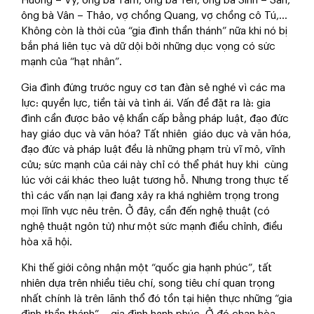
Hương – Vy, ông bà Tám, ông bà Yên, ông bà Sinh – San,
ông bà Vân – Thảo, vợ chồng Quang, vợ chồng cô Tú,...
Không còn là thời của “gia đình thần thánh” nữa khi nó bị
bắn phá liên tục và dữ dội bởi những dục vọng có sức
mạnh của “hạt nhân”.
Gia đình đứng trước nguy cơ tan đàn sẻ nghé vì các ma
lực: quyền lực, tiền tài và tình ái. Vấn đề đặt ra là: gia
đình cần được bảo vệ khẩn cấp bằng pháp luật, đạo đức
hay giáo dục và văn hóa? Tất nhiên giáo dục và văn hóa,
đạo đức và pháp luật đều là những phạm trù vĩ mô, vĩnh
cửu; sức mạnh của cái này chỉ có thể phát huy khi cùng
lúc với cái khác theo luật tương hỗ. Nhưng trong thực tế
thì các vấn nạn lại đang xảy ra khá nghiêm trọng trong
mọi lĩnh vực nêu trên. Ở đây, cần đến nghệ thuật (có
nghệ thuật ngôn từ) như một sức mạnh điều chỉnh, điều
hòa xã hội.
Khi thế giới công nhận một “quốc gia hạnh phúc”, tất
nhiên dựa trên nhiều tiêu chí, song tiêu chí quan trọng
nhất chính là trên lãnh thổ đó tồn tại hiện thực những “gia