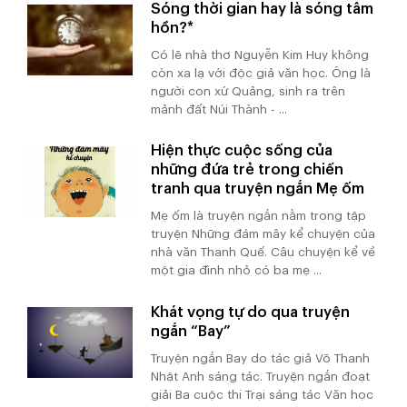
Sóng thời gian hay là sóng tâm
hồn?*
Có lẽ nhà thơ Nguyễn Kim Huy không
còn xa lạ với độc giả văn học. Ông là
người con xứ Quảng, sinh ra trên
mảnh đất Núi Thành - ...
Hiện thực cuộc sống của
những đứa trẻ trong chiến
tranh qua truyện ngắn Mẹ ốm
Mẹ ốm là truyện ngắn nằm trong tập
truyện Những đám mây kể chuyện của
nhà văn Thanh Quế. Câu chuyện kể về
một gia đình nhỏ có ba mẹ ...
Khát vọng tự do qua truyện
ngắn “Bay”
Truyện ngắn Bay do tác giả Võ Thanh
Nhật Anh sáng tác. Truyện ngắn đoạt
giải Ba cuộc thi Trại sáng tác Văn học