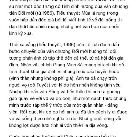
sự như một đặc trưng có tính định hướng của văn chương
tiền Đổi mới (từ 1986). Tiểu thuyết Mùa lá rụng trong
vườn hấp dẫn độc giả bởi lối viết tinh tế về đời sống thị
dân thời hậu chiến mang những nét văn hóa của chốn
kinh kỳ xưa.
Thời xa vắng (tiểu thuyết, 1986) của Lê Lựu đánh dấu
bước chuyển của văn chương Đổi mới hướng tới đối
tượng phản ánh từ tập thể đến cá thể, từ xã hội đến gia
đình. Nhân vật chính Giang Minh Sài mang bi kịch khi cố
tình thoát khỏi gia đình vì những mưu cầu huyễn hoặc
(vinh thân nhưng không phì gia). Anh ta đã chạy trốn
người vợ (cô Tuyết) với lý do hôn nhân không tình yêu.
Nhưng khi cần vào Đảng và tiến thân thì anh ta gượng
gạo quay về với vợ và có con, như một cách thức chứng
minh trước tập thể ý thức của một quân nhân - đảng
viên. Rốt cục, khi có cơ hội anh ta đã tìm cách ly dị được
vợ và sống theo chủ nghĩa tự do. Nhưng cuối cùng vẫn
không lọt được lưới tình ái vốn thiên la địa võng.
Cuộc hôn nhân thứ hai với Châu cũng không bền lâu.