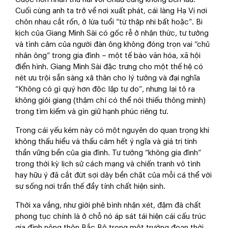
Cuối cùng anh ta trở về nơi xuất phát, cái làng Hạ Vị nơi
chôn nhau cắt rốn, ở lứa tuổi “tứ thập nhi bất hoặc”. Bi
kịch của Giang Minh Sài có gốc rễ ở nhận thức, tư tưởng
và tình cảm của người đàn ông không đóng trọn vai “chủ
nhân ông” trong gia đình – một tế bào văn hóa, xã hội
điển hình. Giang Minh Sài đặc trưng cho một thế hệ có
nét ưu trội sẵn sàng xả thân cho lý tưởng và đại nghĩa
“Không có gì quý hơn độc lập tự do”, nhưng lại tỏ ra
không giỏi giang (thậm chí có thể nói thiếu thông minh)
trong tìm kiếm và gìn giữ hạnh phúc riêng tư.
Trong cái yếu kém này có một nguyên do quan trọng khi
không thấu hiểu và thấu cảm hết ý ngĩa và giá trị tinh
thần vững bền của gia đình. Tư tưởng “không gia đình”
trong thời kỳ lịch sử cách mạng và chiến tranh vô tình
hay hữu ý đã cắt đứt sợi dây bền chặt của mỗi cá thể với
sự sống nơi trần thế đầy tính chất hiện sinh.
Thời xa vắng, như giới phê bình nhận xét, đậm đà chất
phong tục chính là ở chỗ nó áp sát tái hiện cái cấu trúc
gia đình nông thôn Bắc Bộ trong một trường đoạn thời