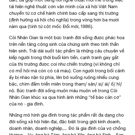
đàn, đã góp một tiếng nói nghệ thuật mới mẻ trong việc
tái hiện nghệ thuật cơn vặn mình của xã hội Việt Nam
chuyển từ cơ chế hành chính bao cấp sang thị trường
(định hướng xã hội chủ nghĩa) trong vòng hơn ba mươi
năm qua (tính từ cột mốc Đổi mới, 1986).
Cõi Nhân Gian là một bức tranh đời sống được phác họa
trên nền tảng cộng sinh của chúng sinh theo tinh thần
hiện sinh. Trải dài suốt tác phẩm là những câu chuyện về
kiếp người trong thời buổi kim tiền, cạnh tranh gay gắt
của thị trường được coi như chiến trường (vì không chỉ
có mồ hôi mà còn có cả máu). Con người trong bối cảnh
ấy bị nhào nặn tứ phía, lên bờ xuống ruộng nhiều cung
bậc, chìm đắm triền miên trong tham/ sân/ si/ ái/ ố/ hỉ/
nộ. Bức tranh đời sống muôn màu muôn vẻ trong Cõi
Nhân Gian khúc xạ qua hình ảnh những “tế bào căn cơ”
của nó - gia đình.
Những mô hình gia đình trong tác phẩm rất đa dạng cho
đời sống xã hội hiện đại, đặc biệt trong giới kinh doanh,
doanh nhân, doanh nghiệp,... Đó là gia đình của vợ chồng