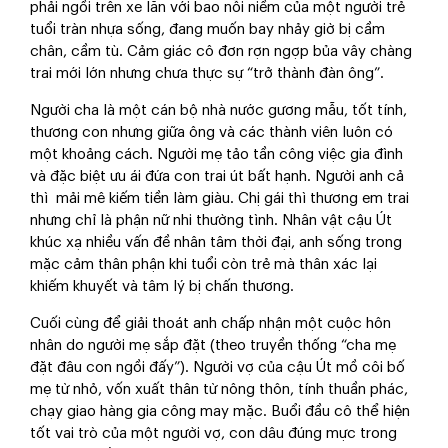
phải ngồi trên xe lăn với bao nỗi niềm của một người trẻ
tuổi tràn nhựa sống, đang muốn bay nhảy giờ bị cầm
chân, cầm tù. Cảm giác cô đơn rợn ngợp bủa vây chàng
trai mới lớn nhưng chưa thực sự “trở thành đàn ông”.
Người cha là một cán bộ nhà nước gương mẫu, tốt tính,
thương con nhưng giữa ông và các thành viên luôn có
một khoảng cách. Người mẹ tảo tần công việc gia đình
và đặc biệt ưu ái đứa con trai út bất hạnh. Người anh cả
thì mải mê kiếm tiền làm giàu. Chị gái thì thương em trai
nhưng chỉ là phận nữ nhi thường tình. Nhân vật cậu Út
khúc xạ nhiều vấn đề nhân tâm thời đại, anh sống trong
mặc cảm thân phận khi tuổi còn trẻ mà thân xác lại
khiếm khuyết và tâm lý bị chấn thương.
Cuối cùng để giải thoát anh chấp nhận một cuộc hôn
nhân do người mẹ sắp đặt (theo truyền thống “cha mẹ
đặt đâu con ngồi đấy”). Người vợ của cậu Út mồ côi bố
mẹ từ nhỏ, vốn xuất thân từ nông thôn, tính thuần phác,
chạy giao hàng gia công may mặc. Buổi đầu cô thể hiện
tốt vai trò của một người vợ, con dâu đúng mực trong