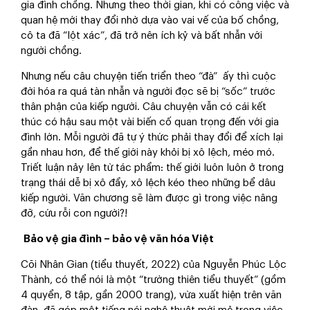
gia đình chồng. Nhưng theo thời gian, khi có công việc và
quan hệ mới thay đổi nhờ dựa vào vai vế của bố chồng,
cô ta đã “lột xác”, đã trở nên ích kỷ và bất nhẫn với
người chồng.
Nhưng nếu câu chuyện tiến triển theo “đà” ấy thì cuộc
đời hóa ra quá tàn nhẫn và người đọc sẽ bị “sốc” trước
thân phận của kiếp người. Câu chuyện vẫn có cái kết
thúc có hậu sau một vài biến cố quan trọng đến với gia
đình lớn. Mỗi người đã tự ý thức phải thay đổi để xích lại
gần nhau hơn, để thế giới này khỏi bị xô lệch, méo mó.
Triết luận nảy lên từ tác phẩm: thế giới luôn luôn ở trong
trạng thái dễ bị xô đẩy, xô lệch kéo theo những bể dâu
kiếp người. Văn chương sẽ làm được gì trong việc nâng
đỡ, cứu rỗi con người?!
Bảo vệ gia đình – bảo vệ văn hóa Việt
Cõi Nhân Gian (tiểu thuyết, 2022) của Nguyễn Phúc Lộc
Thành, có thể nói là một “trường thiên tiểu thuyết” (gồm
4 quyển, 8 tập, gần 2000 trang), vừa xuất hiện trên văn