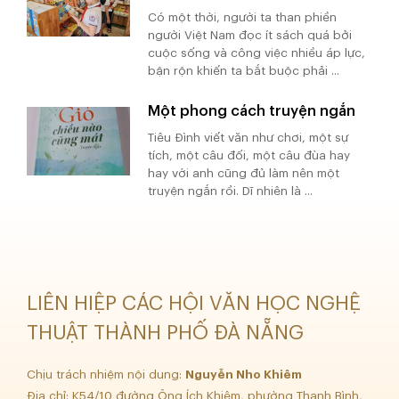
Có một thời, người ta than phiền
người Việt Nam đọc ít sách quá bởi
cuộc sống và công việc nhiều áp lực,
bận rộn khiến ta bắt buộc phải ...
Một phong cách truyện ngắn
Tiêu Đình viết văn như chơi, một sự
tích, một câu đối, một câu đùa hay
hay với anh cũng đủ làm nên một
truyện ngắn rồi. Dĩ nhiên là ...
LIÊN HIỆP CÁC HỘI VĂN HỌC NGHỆ
THUẬT THÀNH PHỐ ĐÀ NẴNG
Chịu trách nhiệm nội dung:
Nguyễn Nho Khiêm
Địa chỉ: K54/10 đường Ông Ích Khiêm, phường Thanh Bình,