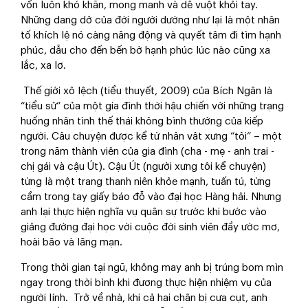
vốn luôn khó khăn, mong manh và dễ vuột khỏi tay.
Những dang dở của đời người dường như lại là một nhân
tố khích lệ nó càng năng động và quyết tâm đi tìm hạnh
phúc, dẫu cho đến bến bờ hạnh phúc lúc nào cũng xa
lắc, xa lơ.
Thế giới xô lệch (tiểu thuyết, 2009) của Bích Ngân là
“tiểu sử” của một gia đình thời hậu chiến với những trạng
huống nhân tình thế thái không bình thường của kiếp
người. Câu chuyện được kể từ nhân vât xưng “tôi” – một
trong năm thành viên của gia đình (cha - mẹ - anh trai -
chị gái và cậu Út). Cậu Út (người xưng tôi kể chuyện)
từng là một trang thanh niên khỏe mạnh, tuấn tú, từng
cầm trong tay giấy báo đỗ vào đại học Hàng hải. Nhưng
anh lại thực hiện nghĩa vụ quân sự trước khi bước vào
giảng đường đại học với cuộc đời sinh viên đầy ước mơ,
hoài bão và lãng mạn.
Trong thời gian tại ngũ, không may anh bị trúng bom mìn
ngay trong thời bình khi đương thực hiện nhiệm vụ của
người lính. Trở về nhà, khi cả hai chân bị cưa cụt, anh