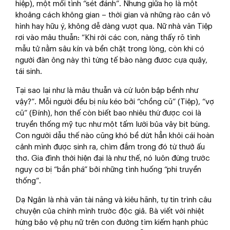
hiệp), một mối tình “sét đánh”. Nhưng giữa họ là một
khoảng cách không gian – thời gian và những rào cản vô
hình hay hữu ý, không dễ dàng vượt qua. Nữ nhà văn Tiệp
rơi vào mâu thuẫn: “Khi rời các con, nàng thấy rõ tình
mẫu tử nằm sâu kín và bền chặt trong lòng, còn khi có
người đàn ông này thì từng tế bào nàng đươc cựa quậy,
tái sinh.
Tại sao lại như là mâu thuẫn và cứ luôn bập bềnh như
vậy?”. Mỗi người đều bị níu kéo bởi “chồng cũ” (Tiệp), “vợ
cũ” (Đính), hơn thế còn biết bao nhiêu thứ được coi là
truyền thống mỹ tục như một tấm lưới bủa vây bịt bùng.
Con người dẫu thế nào cũng khó bề dứt hẳn khỏi cái hoàn
cảnh mình được sinh ra, chìm đắm trong đó từ thưở ấu
thơ. Gia đình thời hiện đại là như thế, nó luôn đứng trước
nguy cơ bị “bắn phá” bởi những tình huống “phi truyền
thống”.
Dạ Ngân là nhà văn tài năng và kiêu hãnh, tự tin trình câu
chuyện của chính mình trước độc giả. Bà viết với nhiệt
hứng bảo vệ phụ nữ trên con đường tìm kiếm hạnh phúc