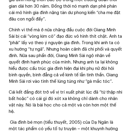
gian dài hơn 30 năm. Đồng thời nó mạnh dạn phê phán
cái mô hình gia đình nặng tàn dư phong kiến “cha mẹ đặt
đâu con ngồi đấy”.
Chính vì thế mà ở nửa chặng đầu cuộc đời Giang Minh
Sài bị cái “vòng kim cô” đạo đức vô hình thít chặt. Anh ta
“phải” lấy vợ theo ý nguyện gia đình. Trong khi anh ta có
xu hướng “tự ngã”. Nhưng hoàn cảnh đã chi phối và quyết
định. Nửa sau phần đời, Giang Minh Sài ngộ nhận về
quyết định hạnh phúc của mình. Nhưng anh ta lại không
hiểu được cấu trúc gia đình hiện đại khi phụ nữ đòi hỏi
bình quyền, bình đẳng cả về kinh tế lẫn tinh thần. Giang
Minh Sài rơi vào tình thế lúng túng như “gà mắc tóc”.
Cái kết đắng đót trở về vị trí xuất phát lúc đã “tứ thập nhi
bất hoặc” có cái gì đó xót xa không chỉ dành cho nhân
vật này. Nó là bài học cho cả một và còn hơn một thế
hệ.
Gia đình bé mọn (tiểu thuyết, 2005) của Dạ Ngân là
một tác phẩm có yếu tố tự truyện – một khuynh hướng