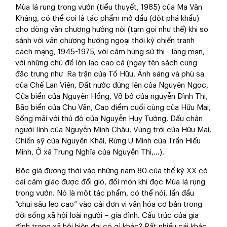
Mùa lá rụng trong vườn (tiểu thuyết, 1985) của Ma Văn
Kháng, có thể coi là tác phẩm mở đầu (đột phá khẩu)
cho dòng văn chương hướng nội (tạm gọi như thế) khi so
sánh với văn chương hướng ngoại thời kỳ chiến tranh
cách mạng, 1945-1975, với cảm hứng sử thi - lãng mạn,
với những chủ đề lớn lao cao cả (ngay tên sách cũng
đặc trưng như Ra trận của Tố Hữu, Ánh sáng và phù sa
của Chế Lan Viên, Đất nước đứng lên của Nguyên Ngọc,
Cửa biển của Nguyên Hồng, Vỡ bờ của nguyễn Đình Thi,
Bão biển của Chu Văn, Cao điểm cuối cùng của Hữu Mai,
Sống mãi với thủ đô của Nguyễn Huy Tưởng, Dấu chân
người lính của Nguyễn Minh Châu, Vùng trời của Hữu Mai,
Chiến sỹ của Nguyễn Khải, Rừng U Minh của Trần Hiếu
Minh, Ở xã Trung Nghĩa của Nguyễn Thi,...).
Độc giả đương thời vào những năm 80 của thế kỷ XX có
cái cảm giác được đổi gió, đổi món khi đọc Mùa lá rụng
trong vườn. Nó là một tác phẩm, có thể nói, lần đầu
“chui sâu leo cao” vào cái đơn vị văn hóa cơ bản trong
đời sống xã hội loài người – gia đình. Cấu trúc của gia
đình trong xã hội hiện đại có gì khác? Rất nhiều cái khác