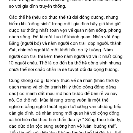
so với gia đình truyền thống.
Các thế hệ (nếu có thực thể tứ đại đồng đường, nhưng
hiếm) khi “cộng sinh” trong một gia đình bây giờ khó giữ
được sự thống nhất toàn vẹn về quan niệm sống, phong
cách sống. Đó là một tực tế khách quan. Nhân vât ông
Bằng (người bố) và năm người con trai đẹp người, thành
đạt, nhìn bề ngoài là một khối hữu cơ lý tưởng. Năm
người con trai thì kèm theo năm người vợ và ít nhất cũng
10 người cháu. Thế là có đến ba thế hệ cộng sinh nhưng
chưa thể nói chắc chắn là sẽ tuyệt đối đã cộng hưởng.
Cũng không có gì lạ khi ý thức về cá nhân (khác thời kỳ
cách mạng và chiến tranh khi ý thức cộng đồng dâng
cao) có mảnh đất màu mỡ hơn trước để bén rễ và nảy
nở. Có thể nói, Mùa lá rụng trong vườn là một thể
nghiệm bằng nghệ thuật ngôn từ hướng văn chương tiếp
cận gia đình, cá nhân trong mối quan hệ với cộng đồng,
xã hội hiện đại theo tinh thần đạo lý: “ Sống theo luân lý,
đạo đức dân tộc sung sướng hơn vô luân, buông thả”.
Tiểu thuyết của Ma Văn Kháng thuộc thể tài đời tư - thế