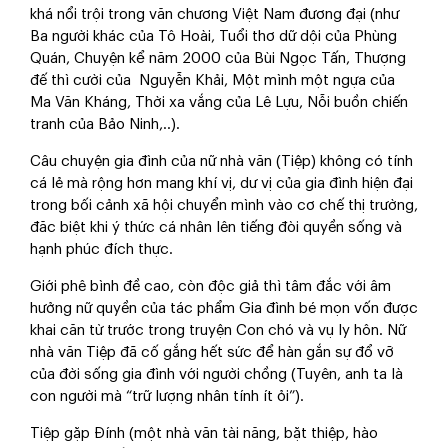
khá nổi trội trong văn chương Việt Nam đương đại (như
Ba người khác của Tô Hoài, Tuổi thơ dữ dội của Phùng
Quán, Chuyện kể năm 2000 của Bùi Ngọc Tấn, Thượng
đế thì cười của Nguyễn Khải, Một mình một ngựa của
Ma Văn Kháng, Thời xa vắng của Lê Lựu, Nỗi buồn chiến
tranh của Bảo Ninh,..).
Câu chuyện gia đình của nữ nhà văn (Tiệp) không có tính
cá lẻ mà rộng hơn mang khí vị, dư vị của gia đình hiện đại
trong bối cảnh xã hội chuyển mình vào cơ chế thị trường,
đăc biệt khi ý thức cá nhân lên tiếng đòi quyền sống và
hạnh phúc đích thực.
Giới phê bình đề cao, còn độc giả thì tâm đắc với âm
hưởng nữ quyền của tác phẩm Gia đình bé mọn vốn được
khai căn từ trước trong truyện Con chó và vụ ly hôn. Nữ
nhà văn Tiệp đã cố gắng hết sức để hàn gắn sự đổ vỡ
của đời sống gia đình với người chồng (Tuyên, anh ta là
con người mà “trữ lượng nhân tính ít ỏi”).
Tiệp gặp Đính (một nhà văn tài năng, bặt thiệp, hào