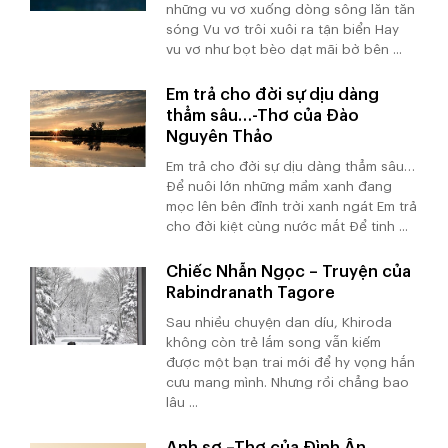
những vu vơ xuống dòng sông lăn tăn
sóng Vu vơ trôi xuôi ra tận biển Hay
vu vơ như bọt bèo dạt mãi bờ bên ...
Em trả cho đời sự dịu dàng
thẳm sâu…-Thơ của Đào
Nguyên Thảo
Em trả cho đời sự dịu dàng thẳm sâu…
Để nuôi lớn những mầm xanh đang
mọc lên bên đỉnh trời xanh ngát Em trả
cho đời kiệt cùng nước mắt Để tinh ...
Chiếc Nhẫn Ngọc – Truyện của
Rabindranath Tagore
Sau nhiều chuyện dan díu, Khiroda
không còn trẻ lắm song vẫn kiếm
được một bạn trai mới để hy vọng hắn
cưu mang mình. Nhưng rồi chẳng bao
lâu ...
Anh sợ –Thơ của Đình Ân