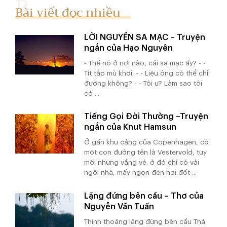
Bài viết đọc nhiều
LỜI NGUYỀN SA MẠC – Truyện
ngắn của Hạo Nguyên
- Thế nó ở nơi nào, cái sa mạc ấy? - -
Tít tắp mù khơi. - - Liệu ông có thể chỉ
đường không? - - Tôi ư? Làm sao tôi
có ...
Tiếng Gọi Đời Thường –Truyện
ngắn của Knut Hamsun
Ở gần khu cảng của Copenhagen, có
một con đường tên là Vestervold, tuy
mới nhưng vắng vẻ. ở đó chỉ có vài
ngôi nhà, mấy ngọn đèn hơi đốt ...
Lặng đứng bên cầu – Thơ của
Nguyễn Văn Tuấn
Thỉnh thoảng lặng đứng bên cầu Thả