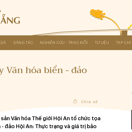
GIẢ
SÁNG TÁC
NGHIÊN CỨU - TRAO ĐỔI
TƯ LIỆU
TẠP CH
Các kỳ Đại hội Liên hiệp Hội
y Văn hóa biển - đảo
Chia sẻ
sản Văn hóa Thế giới Hội An tổ chức tọa
- đảo Hội An: Thực trạng và giá trị bảo