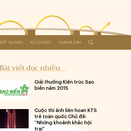
Í ĐẤT QUẢNG
XỨ QUẢNG
ALBUM ẢNH
Bài viết đọc nhiều
Giải thưởng Kiến trúc Sao
biển năm 2015
Cuộc thi ảnh liên hoan KTS
trẻ toàn quốc Chủ đề:
“Những khoảnh khắc hội
trại”