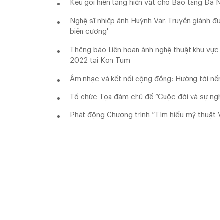
Kêu gọi hiến tặng hiện vật cho Bảo tàng Đà 
Nghệ sĩ nhiếp ảnh Huỳnh Văn Truyền giành đư
biên cương'
Thông báo Liên hoan ảnh nghệ thuật khu vự
2022 tại Kon Tum
Âm nhạc và kết nối cộng đồng: Hướng tới nền
Tổ chức Tọa đàm chủ đề “Cuộc đời và sự ngh
Phát động Chương trình “Tìm hiểu mỹ thuật V