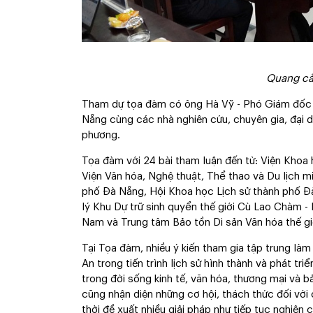
Quang cả
Tham dự tọa đàm có ông Hà Vỹ - Phó Giám đốc S
Nẵng cùng các nhà nghiên cứu, chuyên gia, đại 
phương.
Tọa đàm với 24 bài tham luận đến từ: Viện Khoa
Viện Văn hóa, Nghệ thuật, Thể thao và Du lịch m
phố Đà Nẵng, Hội Khoa học Lịch sử thành phố Đ
lý Khu Dự trữ sinh quyển thế giới Cù Lao Chàm 
Nam và Trung tâm Bảo tồn Di sản Văn hóa thế gi
Tại Tọa đàm, nhiều ý kiến tham gia tập trung làm
An trong tiến trình lịch sử hình thành và phát tri
trong đời sống kinh tế, văn hóa, thương mại và b
cũng nhận diện những cơ hội, thách thức đối với
thời đề xuất nhiều giải pháp như tiếp tục nghiên c