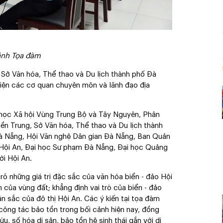
nh Tọa đàm
ở Văn hóa, Thể thao và Du lịch thành phố Đà
diện các cơ quan chuyên môn và lãnh đạo địa
 học Xã hội Vùng Trung Bộ và Tây Nguyên, Phân
iền Trung, Sở Văn hóa, Thể thao và Du lịch thành
à Nẵng, Hội Văn nghệ Dân gian Đà Nẵng, Ban Quản
- Hội An, Đại học Sư phạm Đà Nẵng, Đại học Quảng
ới Hội An.
 rõ những giá trị đặc sắc của văn hóa biển - đảo Hội
ển của vùng đất; khẳng định vai trò của biển - đảo
ản sắc của đô thị Hội An. Các ý kiến tại tọa đàm
 công tác bảo tồn trong bối cảnh hiện nay, đồng
ứu, số hóa di sản, bảo tồn hệ sinh thái gắn với di