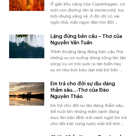
Ở gần khu cảng của Copenhagen, có
một con đường tên là Vestervold, tuy
mới nhưng vắng vẻ. ở đó chỉ có vài
ngôi nhà, mấy ngọn đèn hơi đốt ...
Lặng đứng bên cầu – Thơ của
Nguyễn Văn Tuấn
Thỉnh thoảng lặng đứng bên cầu Thả
những vu vơ xuống dòng sông lăn tăn
sóng Vu vơ trôi xuôi ra tận biển Hay
vu vơ như bọt bèo dạt mãi bờ bên ...
Em trả cho đời sự dịu dàng
thẳm sâu…-Thơ của Đào
Nguyên Thảo
Em trả cho đời sự dịu dàng thẳm sâu…
Để nuôi lớn những mầm xanh đang
mọc lên bên đỉnh trời xanh ngát Em trả
cho đời kiệt cùng nước mắt Để tinh ...