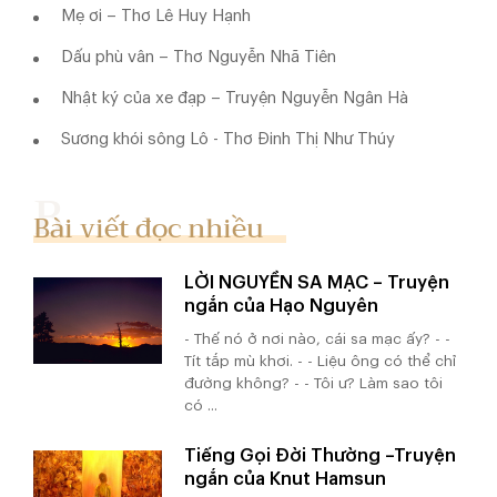
Mẹ ơi – Thơ Lê Huy Hạnh
Dấu phù vân – Thơ Nguyễn Nhã Tiên
Nhật ký của xe đạp – Truyện Nguyễn Ngân Hà
Sương khói sông Lô - Thơ Đinh Thị Như Thúy
Bài viết đọc nhiều
LỜI NGUYỀN SA MẠC – Truyện
ngắn của Hạo Nguyên
- Thế nó ở nơi nào, cái sa mạc ấy? - -
Tít tắp mù khơi. - - Liệu ông có thể chỉ
đường không? - - Tôi ư? Làm sao tôi
có ...
Tiếng Gọi Đời Thường –Truyện
ngắn của Knut Hamsun