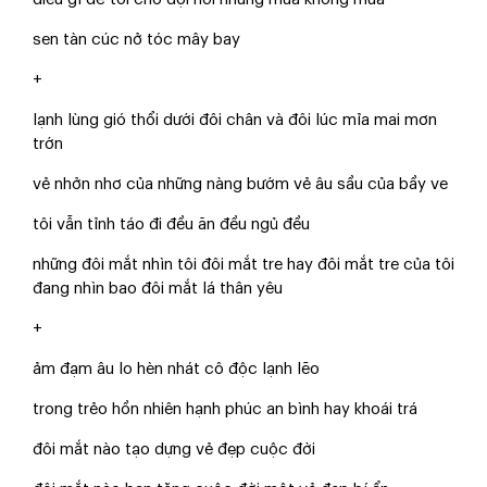
sen tàn cúc nở tóc mây bay
+
lạnh lùng gió thổi dưới đôi chân và đôi lúc mỉa mai mơn
trớn
vẻ nhởn nhơ của những nàng bướm vẻ âu sầu của bầy ve
tôi vẫn tỉnh táo đi đều ăn đều ngủ đều
những đôi mắt nhìn tôi đôi mắt tre hay đôi mắt tre của tôi
đang nhìn bao đôi mắt lá thân yêu
+
ảm đạm âu lo hèn nhát cô độc lạnh lẽo
trong trẻo hồn nhiên hạnh phúc an bình hay khoái trá
đôi mắt nào tạo dựng vẻ đẹp cuộc đời