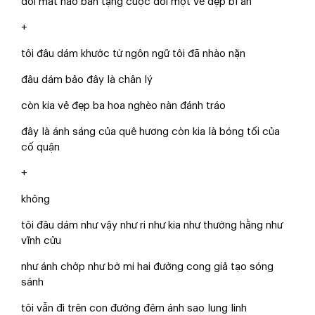
đôi mắt nào ban tặng cuộc đời một vẻ đẹp bí ẩn
+
tôi đâu dám khước từ ngôn ngữ tôi đã nhào nặn
đâu dám bảo đây là chân lý
còn kia vẻ đẹp ba hoa nghèo nàn đánh tráo
đây là ánh sáng của quê hương còn kia là bóng tối của
cố quận
+
không
tôi đâu dám như vậy như ri như kia như thường hằng như
vĩnh cửu
như ánh chớp như bờ mi hai đường cong giả tạo sóng
sánh
tôi vẫn đi trên con đường đêm ánh sao lung linh