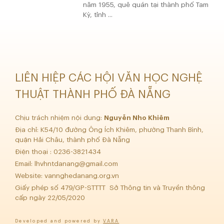
năm 1955, quê quán tại thành phố Tam
Kỳ, tỉnh ...
LIÊN HIỆP CÁC HỘI VĂN HỌC NGHỆ
THUẬT THÀNH PHỐ ĐÀ NẴNG
Chịu trách nhiệm nội dung:
Nguyễn Nho Khiêm
Địa chỉ: K54/10 đường Ông Ích Khiêm, phường Thanh Bình,
quận Hải Châu, thành phố Đà Nẵng
Điện thoại : 0236-3821434
Email:
lhvhntdanang@gmail.com
Website: vannghedanang.org.vn
Giấy phép số 479/GP-STTTT Sở Thông tin và Truyền thông
cấp ngày 22/05/2020
Developed and powered by
VARA