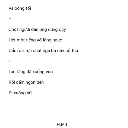
Và bóng tối
+
Chợt người đàn ông đứng dậy
Hét một tiếng vỡ lồng ngực
Cầm cái rựa chặt ngã ba cây cổ thụ
+
Lăn tảng đá xuống vực
Rồi cầm ngọn đèn
Đi xuống núi.
H.M.T