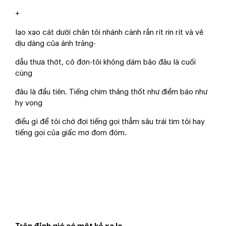
+
lạo xạo cát dưới chân tôi nhánh cành rắn rít rin rít và vẻ
dịu dàng của ánh trăng-
dẫu thưa thớt, cô đơn-tôi không dám bảo đâu là cuối
cùng
đâu là đầu tiên. Tiếng chim thảng thốt như điềm báo như
hy vọng
điều gì để tôi chờ đợi tiếng gọi thẳm sâu trái tim tôi hay
tiếng gọi của giấc mơ đom đóm.