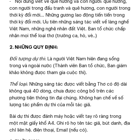
- Nội dung viết về quê hương và con người: quê hương,
con người trong đấu tranh và quê hương, con người trong
thời kỳ đổi mới... Những gương lao động tiến tiến trong
thời kỳ đổi mới. Ưu tiên những sáng tác viết về làng nghề
Việt Nam, những nghệ nhân đất Việt. Ban tổ chức chấp
nhận mọi thể loại thơ (trường ca, hò, vè..)
2. NHỮNG QUY ĐỊNH:
Đối tượng dự thi
: Là người Việt Nam hiện đang sổng
trong và ngoài nước (Thành viên Ban tồ chức, Ban giám
khảo không được tham gia cuộc thi).
Thể loại
: Những sáng tác được viết bằng Thơ có độ dài
không quá 40 dòng, chưa được công bố trẻn các
phương tiện thông tin đại chúng. Không hạn chế về số
lượng tác phẩm dự thi của mỗi tác giả.
Bài dự thi được đánh máy hoặc viết tay rõ ràng trong
một mặt giấy khổ A4. Ghi rõ họ tên tác giả, bút danh, địa
chỉ liên hệ. điện thoại, Emai! (nếu có).