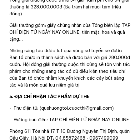
Tống giải thưởng cuộc thi lả 54 giải. Kinh phí cho 54 giải
thưởng là 328.000.000đ (Ba trăm hai mươi tám triệu
đồng)
Giải thưởng gồm: giấy chứng nhận cùa Tổng biên lập TẠP
CHÍ ĐIỆN TỬ NGÀY NAY ONLINE, tiền mặt, hoa và quà
tặng...
Những sáng tác được lọt qua vòng sơ tuyển sẽ được
Ban tổ chức in thành sách và được bán với giá 280.000đ
cuốn. Hội đồng giải thưởng cuộc thi cùng sẽ tôn vinh tác
phẩm cho những sáng tác có đủ điều kiện theo tiêu chí
cùa Ban tố chức nhằm khuyến khích các cây bút sáng
tác và là món quà lưu niệm giá trị.
5. ĐỊA CHỈ NHẬN TÁC PHẨM DỰ THI:
- Thư điện tử: (quehuongtoi.cuocthi@gmail.com)
- Đường bưu điện: TẠP CHÍ ĐIỆN TỬ NGÀY NAY ONLINE
Phòng 611 Tòa nhả 17 T 10 Đường Nguyễn Thị Định, quận
Cầu Giấy, Hà Nội ĐT: 04.85872468 - 0967499099