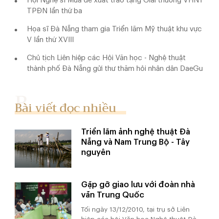
Hội Nghệ sĩ Múa đề xuất trao tặng Giải thưởng VHNT
TPĐN lần thứ ba
Họa sĩ Đà Nẵng tham gia Triển lãm Mỹ thuật khu vực
V lần thứ XVIII
Chủ tịch Liên hiệp các Hội Văn học - Nghệ thuật
thành phố Đà Nẵng gửi thư thăm hỏi nhân dân DaeGu
Bài viết đọc nhiều
Triển lãm ảnh nghệ thuật Đà
Nẵng và Nam Trung Bộ - Tây
nguyên
Gặp gỡ giao lưu với đoàn nhà
văn Trung Quốc
Tối ngày 13/12/2010, tại trụ sở Liên