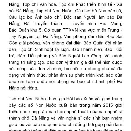
Nẵng, Tạp chí Văn hóa
,
Tạp chí Phát triển Kinh tế - Xã
hội Đà Nẵng, Tạp chí Non Nước, Câu lạc bộ Nhà báo nữ,
Câu lạc bộ Ảnh báo chí, Đặc san Người làm báo Đà
Nẵng, Đài Truyền thanh - Truyền hình Hòa Vang,
Báo Quân khu 5
,
Cơ quan TTXVN khu vực miền Trung -
Tây Nguyên tại Đà Nẵng, Văn phòng đại diện Báo Sài
Gòn giải phóng
,
Văn phòng đại diện Báo Quân đội nhân
dân
,
Tạp chí Sinh hoạt Lý luận, Báo Thanh niên
,
Báo Tuổi
trẻ, Báo Tiền phong và Báo Người Lao động
.
Với cách
trang trí sáng tạo, các đơn vị tham gia đã thể hiện được
nét riêng của đơn vị mình, tạo nên sự phong phú và đa
dạng về hình thức, phản ánh sự phát triển khởi sắc của
báo chí toàn quốc nói chung và báo chí thành phố Đà
Nẵng nói riêng.
Tạp chí Non Nước tham gia Hội báo Xuân với gian trưng
bày các số Non Nước xuất bản trong năm 2015 giới
thiệu các sáng tác văn học nghệ thuật của văn nghệ sĩ
thành phố Đà Nẵng và văn nghệ sĩ các tỉnh bạn nhằm
giao lưu với các cơ quan báo chí đồng thời góp phần làm