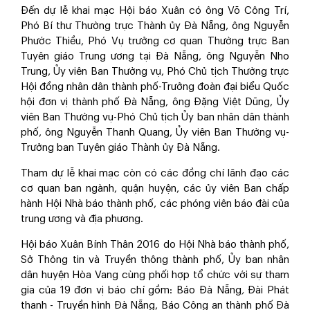
Đến dự lễ khai mạc Hội báo Xuân có ông Võ Công Trí,
Phó Bí thư Thường trực Thành ủy Đà Nẵng, ông Nguyễn
Phước Thiều, Phó Vụ trưởng cơ quan Thường trực Ban
Tuyên giáo Trung ương tại Đà Nẵng, ông Nguyễn Nho
Trung, Ủy viên Ban Thường vụ, Phó Chủ tịch Thường trực
Hội đồng nhân dân thành phố-Trưởng đoàn đại biểu Quốc
hội đơn vị thành phố Đà Nẵng, ông Đặng Việt Dũng, Ủy
viên Ban Thường vụ-Phó Chủ tịch Ủy ban nhân dân thành
phố, ông Nguyễn Thanh Quang, Ủy viên Ban Thường vụ-
Trưởng ban Tuyên giáo Thành ủy Đà Nẵng.
Tham dự lễ khai mạc còn có các đồng chí lãnh đạo các
cơ quan ban ngành, quận huyện, các ủy viên Ban chấp
hành Hội Nhà báo thành phố, các phóng viên báo đài của
trung ương và địa phương.
Hội báo Xuân Bính Thân 2016 do Hội Nhà báo thành phố,
Sở Thông tin và Truyền thông thành phố, Ủy ban nhân
dân huyện Hòa Vang cùng phối hợp tổ chức với sự tham
gia của 19 đơn vị báo chí gồm: Báo Đà Nẵng
,
Đài Phát
thanh - Truyền hình Đà Nẵng, Báo Công an thành phố Đà