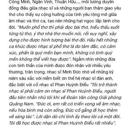
Công Minh, Ngân Vịnh, Thuận Hữu…, mối lương duyên
đồng điệu giữa nhạc sĩ và những người bạn thâm giao yêu
thơ cho thấy sự cộng hưởng của tình yêu rộng mở giữa
âm nhạc và thơ ca, tạo nên những hạt ngọc lấp lánh cho
đời.
“Muốn phổ thơ thì phải đọc bài thơ, hiểu thấu suốt
từng tứ thơ, ý thơ nhà thơ muốn nói, rồi suy nghĩ, xây
dựng cho được hình tượng bài thơ
đó.
Hầu hết những
ca khúc được nhạc sĩ phổ thơ là do tâm đắc, có cảm
xúc, phần là quý mến bạn mình, không có tình quý
mến không thể viết hay được”.
Ngắm nhìn những đứa
con tinh thần của mình được đón nhận với nhiều yêu
thương, trân trọng, nhạc sĩ Minh Đức nhớ về những kỷ
niệm sâu sắc với niềm biết ơn thế hệ nhạc sĩ đàn anh,
đặc biệt với cố nhạc sĩ Phan Huỳnh Điểu
“Tôi trở thành
nhạc sĩ phải cảm ơn nhạc sĩ Phan Huỳnh Điểu, người
đầu tiên nhắn nhủ tôi khi về Đoàn Văn công Giải phóng
Quảng Nam. “Đức ơi, em rất có triển vọng về âm nhạc,
nếu hòa bình mà còn sống, Đức cố gắng đi học thêm
về sáng tác”. Lời dặn dò chí tình ấy theo tôi cả một đời.
Tôi đã học được nhạc sĩ Phan Huỳnh Điểu rất nhiều”.