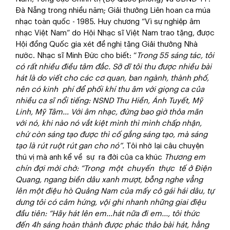
Đà Nẵng trong nhiều năm; Giải thưởng Liên hoan ca múa
nhạc toàn quốc - 1985. Huy chương “Vì sự nghiệp âm
nhạc Việt Nam” do Hội Nhạc sĩ Việt Nam trao tặng, được
Hội đồng Quốc gia xét đề nghị tặng Giải thưởng Nhà
nước. Nhạc sĩ Minh Đức cho biết: “
Trong
55 sáng tác, tôi
có rất nhiều điều tâm đắc. Sỡ dĩ tôi thu được nhiều bài
hát là do viết cho các cơ quan, ban ngành, thành phố,
nên có kinh phí để phối khí thu âm với giọng ca của
nhiều ca sĩ nổi tiếng: NSND Thu Hiền, Ánh Tuyết, Mỹ
Linh, Mỹ Tâm… Với âm nhạc, đừng bao giờ thỏa mãn
với nó, khi nào nó vắt kiệt mình thì mình chấp nhận,
chứ còn sáng tạo được thì cố gắng sáng tạo, mà sáng
tạo là rút ruột rút gan cho nó”.
Tôi nhớ lại câu chuyện
thú vị mà anh kể về sự ra đời của ca khúc
Thương em
chín đợi mời chờ: “Trong một chuyến thực tế ở Điện
Quang, ngang biền dâu xanh mượt, bỗng nghe vẳng
lên một điệu hò
Quảng
Nam của mấy cô gái hái dâu, tự
dưng tôi có cảm hứng, vội ghi nhanh những giai điệu
đầu tiên: “Hãy hát lên em…hát nữa đi em..., tôi thức
đến 4h sáng hoàn thành được phác thảo bài hát, hằng