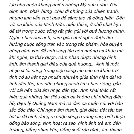
lực
cho cuộc kháng chiến chống Mỹ cứu nước. Gia
đình anh phải hứng chịu di chứng của chiến tranh,
nhưng anh vẫn vượt qua để sáng tác và cống hiến. Đến
với ca khúc của Minh Đức, điều thú vị ở chỗ chất liệu
đề tài trong cuộc sống rất gần gũi với quê hương mình.
Nghe nhạc của anh, cảm giác như nghe được âm
hưởng cuộc sống tràn vào trong tác phẩm, hòa quyện
cùng cảm xúc để anh sáng tác nên những ca khúc mà
khi nghe, ta thấy được, cảm nhận được những hình
ảnh, âm thanh giai điệu của quê hương… Anh là một
nhạc sĩ tài năng trong việc sáng tác các ca khúc trữ
tình có sự kết hợp nhuần nhuyễn giữa tính hiện đại và
tính dân tộc, tạo nên phong cách âm nhạc riêng, gắn
với cái nền của âm nhạc dân tộc. Anh khai thác rất
hiệu quả những làn điệu dân ca không chỉ những điệu
hò, điệu lý Quảng Nam mà cả dân ca miền núi với bản
sắc độc đáo. Chỉ nghe âm thanh, giai điệu, tiết tấu bài
hát là đã hình dung ra cuộc sống ở vùng cao, biết được
đồng bào sống, sinh hoạt ra sao, hình ảnh trẻ em đến
trường, tiếng chim kêu, tiếng suối róc rách, âm thanh