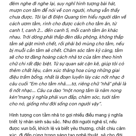
đêm nghe đi nghe lại, suy nghĩ hình tượng bài hát,
mượn con tằm để nói về con người, nhưng vẫn thấy
chưa được. Tôi lại đi Điện Quang tìm hiểu người dân về
cách ươm tằm, rình cho được cách cho tằm ăn, từ
canh 1, canh 2… đến canh 5, mỗi canh tằm ăn khác
nhau. Trời dông phải thắp đèn dầu phộng, không thắp
tằm sẽ giật mình chết, rồi phải bỏ mùng cho tằm, nếu
bị muỗi cắn tằm sẽ chết. Chăm sóc tằm kỹ càng, tằm
sẽ cho tơ đàng hoàng cách nhả tơ của tằm theo hình
chữ chi rất đặc biệt. Từ sự quan sát cặn kẽ, giúp tôi có
thêm chất liệu, cảm xúc thăng hoa cùng những giai
điệu trầm bổng, nhất là đoạn luyến láy các nốt nhạc ở
câu cuối “Em cho tằm nhả…..tơ, riêng chữ “nhả” phải là
6 nốt nhạc… Câu ca dao “một nong tằm là năm nong
kén”mang ý nghĩa phải vun
đắp,
chăm sóc, tưới tắm
cho nó, giống như đời sống con người vậy”.
Hình tượng con tằm nhả tơ gợi nhiều điều mang ý nghĩa
triết lý nhân sinh sâu sắc. Như đời người nghệ sĩ, nếu
được vun bồi, khích lệ và biết yêu thương, chắt chiu cảm
xúc, đi đến cùng trong sáng tạo nghệ thuật, sẽ cho đời