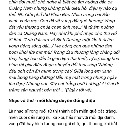
chín đợi mười chờ nghe là biết có âm hưởng dân ca
Quảng Nam nhưng không phải điệu hò, điệu lý nào cụ
thể. Như khi phổ thơ Phan Đức Nhạn trong bài Sắc
xanh vườn mẹ: Con đã về vùng đất quê hương/ Vùng
đất yêu thương chứa chan tình mẹ…” là từ âm hưởng
dân ca Quảng Nam. Hay như khi phổ nhạc cho thơ Hồ
Sĩ Bình “Anh đưa em về Bình Dương/ một lần thôi âm
vọng tiếng sông dài…/ Mẹ cõng con qua những đạn
bom khói lửa mịt mù/ Trong đau thương lòng chẳng đổi
thay lòng/ ban đầu là giai điệu tha thiết, tự sự, sang hòa
bình thì giai điệu được chuyển đổi tươi sáng.“Những
dấu tích còn ẩn mình trong cát/ Giữa lòng em xanh
mãi bóng hàng dương/ Dẫu mẹ mất trong những ngày
lửa đạn/ Nhưng còn đây cát trắng quê hương/ Ai ở ai đi
trăng vẫn nguyệt bên trời… ”(Ngày tôi về).
Nhạc và thơ - mối lương duyên đồng điệu
Là nhạc sĩ rong ruổi từ thị thành đến miền quê cát trắng,
miền xuôi đến rừng núi xa xôi, hầu như với mỗi địa danh,
vùng đất hay hình tượng nào gợi nhớ, gợi thương, khi bắt