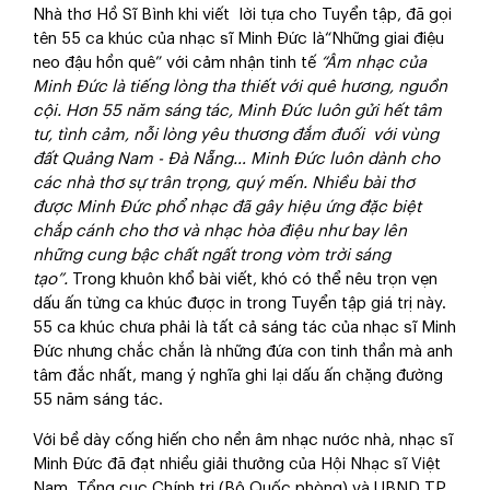
Nhà thơ Hồ Sĩ Bình khi viết lời tựa cho Tuyển tập, đã gọi
tên 55 ca khúc của nhạc sĩ Minh Đức là“Những giai điệu
neo đậu hồn quê” với cảm nhận tinh tế
“Âm nhạc của
Minh Đức là tiếng lòng tha thiết với quê hương, nguồn
cội. Hơn 55 năm sáng tác, Minh Đức luôn gửi hết tâm
tư, tình cảm, nỗi lòng yêu thương đắm đuối với vùng
đất Quảng Nam - Đà Nẵng… Minh Đức luôn dành cho
các nhà thơ sự trân trọng, quý mến. Nhiều bài thơ
được Minh Đức phổ nhạc đã gây hiệu ứng đặc biệt
chắp cánh cho thơ và nhạc hòa điệu như bay lên
những cung bậc chất ngất trong vòm trời sáng
tạo”.
Trong khuôn khổ bài viết, khó có thể nêu trọn vẹn
dấu ấn từng ca khúc được in trong Tuyển tập giá trị này.
55 ca khúc chưa phải là tất cả sáng tác của nhạc sĩ Minh
Đức nhưng chắc chắn là những đứa con tinh thần mà anh
tâm đắc nhất, mang ý nghĩa ghi lại dấu ấn chặng đường
55 năm sáng tác.
Với bề dày cống hiến cho nền âm nhạc nước nhà, nhạc sĩ
Minh Đức đã đạt nhiều giải thưởng của Hội Nhạc sĩ Việt
Nam, Tổng cục Chính trị (Bộ Quốc phòng) và UBND TP.