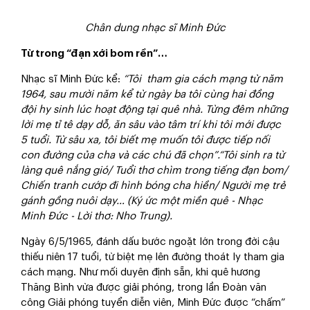
Chân dung nhạc sĩ Minh Đức
Từ trong “đạn xới bom rền”…
Nhạc sĩ Minh Đức kể:
“Tôi tham gia cách mạng từ năm
1964, sau mười năm kể từ ngày ba tôi cùng hai đồng
đội hy sinh lúc hoạt động tại quê nhà. Từng đêm những
lời mẹ tỉ tê dạy dỗ, ăn sâu vào tâm trí khi tôi mới được
5 tuổi. Từ sâu xa, tôi biết mẹ muốn tôi được tiếp nối
con đường của cha và các chú đã chọn”.“Tôi sinh ra từ
làng quê nắng gió/ Tuổi thơ chìm trong tiếng đạn bom/
Chiến tranh cướp đi hình bóng cha hiền/ Người mẹ trẻ
gánh gồng nuôi dạy… (Ký ức một miền quê - Nhạc
Minh Đức - Lời thơ: Nho Trung).
Ngày 6/5/1965, đánh dấu bước ngoặt lớn trong đời cậu
thiếu niên 17 tuổi, từ biệt mẹ lên đường thoát ly tham gia
cách mạng. Như mối duyên định sẵn, khi quê hương
Thăng Bình vừa được giải phóng, trong lần Đoàn văn
công Giải phóng tuyển diễn viên, Minh Đức được “chấm”