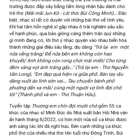
trường được đắp xây bằng tấm lòng nhân hậu dành cho
trẻ thơ
(Mãi mãi
Jun-Kô
- Lời thơ: Bùi Công Minh)
… Đặc
biệt, nhạc sĩ rất có duyên với những bài thơ về tình yêu.
Khi hai tâm hồn nghệ sĩ gặp nhau ở trải nghiệm sâu sắc
về hạnh phúc, qua bão giông càng thêm trân quý những
gì mình đang có, lời thơ ý nhạc quyện vào nhau biến hóa
thành những giai điệu sâu lắng, dịu dàng
“Trả lại em một
nửa vầng trăng/ Để nửa bên em không còn hao
khuyết/ Anh không còn rong chơi mải miết/ Cho từng
đêm vàng vọt ánh trăng gầy…” (Trả lại em - Thơ Nguyễn
Văn Long), “Em đẹp quá hiện ra giữa phố. Bàn tay dịu
dàng vuốt áo lính sờn vai… Tàu chuyển bánh phố
phường dần xa mãi/ cùng một người vợ lính đợi chờ
tôi” (Thành phố và em - Thơ Thuận Hữu).
Tuyển tập
Thương em chín đợi mười chờ
gồm 55 ca
khúc của nhạc sĩ Minh Đức do Nhà xuất bản Hội Nhà văn
ấn hành tháng 6/2022, có hơn một nửa số ca khúc được
anh sáng tác khi đã nghỉ hưu. Bên cạnh những ca khúc
phổ thơ của nhiều nhà thơ tên tuổi như Đông Trình, Bùi