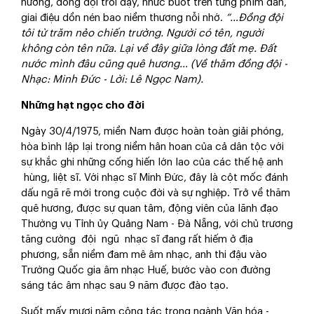
hương, đồng đội trỗi dậy, nhức buốt trên từng phím đàn,
giai điệu dồn nén bao niềm thương nỗi nhớ.
“…Đồng đội
tôi từ trăm nẻo chiến trường. Người có tên, người
không còn tên nữa. Lại về đây giữa lòng đất mẹ. Đất
nước mình đâu cũng quê hương… (Về thăm đồng đội -
Nhạc: Minh Đức - Lời: Lê Ngọc Nam).
Những hạt ngọc cho đời
Ngày 30/4/1975, miền Nam được hoàn toàn giải phóng,
hòa bình lập lại trong niềm hân hoan của cả dân tộc với
sự khắc ghi những cống hiến lớn lao của các thế hệ anh
hùng, liệt sĩ. Với nhạc sĩ Minh Đức, đây là cột mốc đánh
dấu ngã rẽ mới trong cuộc đời và sự nghiệp. Trở về thăm
quê hương, được sự quan tâm, động viên của lãnh đạo
Thường vụ Tỉnh ủy Quảng Nam - Đà Nẵng, với chủ trương
tăng cường đội ngũ nhạc sĩ đang rất hiếm ở địa
phương, sẵn niềm đam mê âm nhạc, anh thi đậu vào
Trường Quốc gia âm nhạc Huế, bước vào con đường
sáng tác âm nhạc sau 9 năm được đào tạo.
Suốt mấy mươi năm công tác trong ngành Văn hóa -