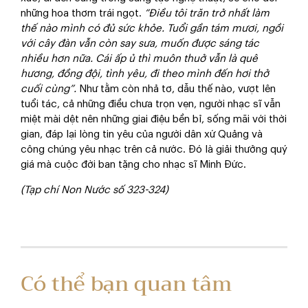
những hoa thơm trái ngọt.
“Điều tôi trăn trở nhất làm
thế nào mình có đủ sức khỏe. Tuổi gần tám mươi, ngồi
với cây đàn vẫn còn say sưa, muốn được sáng tác
nhiều hơn nữa. Cái ấp ủ thì muôn thuở vẫn là quê
hương, đồng đội, tình yêu, đi theo mình đến hơi thở
cuối cùng”.
Như tằm còn nhả tơ, dẫu thế nào, vượt lên
tuổi tác, cả những điều chưa trọn vẹn, người nhạc sĩ vẫn
miệt mài dệt nên những giai điệu bền bỉ, sống mãi với thời
gian, đáp lại lòng tin yêu của người dân xứ Quảng và
công chúng yêu nhạc trên cả nước. Đó là giải thưởng quý
giá mà cuộc đời ban tặng cho nhạc sĩ Minh Đức.
(Tạp chí Non Nước số 323-324)
Có thể bạn quan tâm