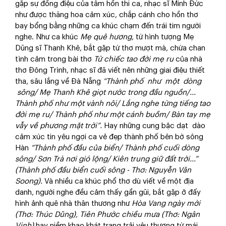
gặp sự đồng điệu của tâm hồn thi ca, nhạc sĩ Minh Đức
như được thăng hoa cảm xúc, chắp cánh cho hồn thơ
bay bổng bằng những ca khúc chạm đến trái tim người
nghe. Như ca khúc
Mẹ quê hương
, từ hình tượng Mẹ
Dũng sĩ Thanh Khê, bắt gặp tứ thơ mượt mà, chứa chan
tình cảm trong bài thơ
Từ chiếc tao đời mẹ ru
của nhà
thơ Đông Trình, nhạc sĩ đã viết nên những giai điệu thiết
tha, sâu lắng về Đà Nẵng
“Thành phố như một dòng
sông/ Mẹ Thanh Khê giọt nước trong đầu nguồn/…
Thành phố như một vành nôi/ Lắng nghe từng tiếng tao
đời mẹ ru/ Thành phố như một cánh buồm/ Bàn tay mẹ
vẫy về phương mặt trời”.
Hay những cung bậc dạt dào
cảm xúc tin yêu ngợi ca vẻ đẹp thành phố bên bờ sông
Hàn
“Thành phố đầu của biển/ Thành phố cuối dòng
sông/ Sơn Trà nơi gió lộng/ Kiên trung giữ đất trời…”
(Thành phố đầu biển cuối sông
- Thơ: Nguyễn Văn
Soong).
Và nhiều ca khúc phổ thơ dù viết về một địa
danh, người nghe đều cảm thấy gần gũi, bắt gặp ở đấy
hình ảnh quê nhà thân thương như
Hòa Vang ngày mới
(Thơ: Thúc Dũng), Tiên Phước chiều mưa (Thơ: Ngân
Vịnh)
hay niềm khao khát trang trải yêu thương từ mái