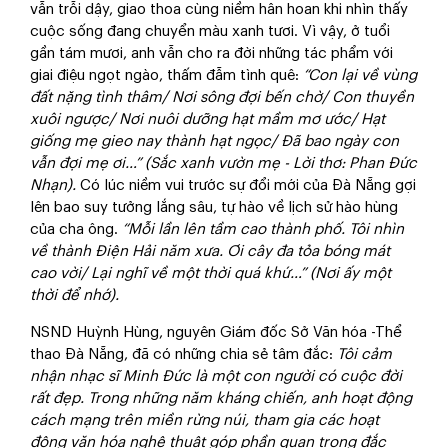
vẫn trỗi dậy, giao thoa cùng niềm hân hoan khi nhìn thấy
cuộc sống đang chuyển màu xanh tươi. Vì vậy, ở tuổi
gần tám mươi, anh vẫn cho ra đời những tác phẩm với
giai điệu ngọt ngào, thấm đẫm tình quê:
“Con lại về vùng
đất nặng tình thâm/ Nơi sông đợi bến chờ/ Con thuyền
xuôi ngược/ Nơi nuôi dưỡng hạt mầm mơ ước/ Hạt
giống mẹ gieo nay thành hạt ngọc/ Đã bao ngày con
vẫn đợi mẹ ơi…” (Sắc xanh vườn mẹ - Lời thơ: Phan Đức
Nhạn).
Có lúc niềm vui trước sự đổi mới của Đà Nẵng gợi
lên bao suy tưởng lắng sâu, tự hào về lịch sử hào hùng
của cha ông.
“Mỗi lần lên tầm cao thành phố. Tôi nhìn
về thành Điện Hải năm xưa. Ơi cây đa tỏa bóng mát
cao vời/ Lại nghĩ về một thời quá khứ…” (Nơi ấy một
thời để nhớ).
NSND Huỳnh Hùng, nguyên Giám đốc Sở Văn hóa -Thể
thao Đà Nẵng, đã có những chia sẻ tâm đắc:
Tôi cảm
nhận nhạc sĩ Minh Đức là một con người có cuộc đời
rất đẹp. Trong những năm kháng chiến, anh hoạt động
cách mạng trên miền rừng núi, tham gia các hoạt
động văn hóa nghệ thuật góp phần quan trọng đắc