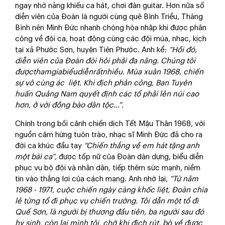
ngay nhờ năng khiếu ca hát, chơi đàn guitar. Hơn nửa số
diễn viên của Đoàn là người cùng quê Bình Triều, Thăng
Bình nên Minh Đức nhanh chóng hòa nhập khi được phân
công về đội ca, hoạt động cùng các đội múa, nhạc, kịch
tại xã Phước Sơn, huyện Tiên Phước. Anh kể:
“Hồi đó,
diễn viên của Đoàn đòi hỏi phải đa năng. Chúng tôi
đượcthamgiabiểudiễnrấtnhiều. Mùa xuân 1968, chiến
sự vô cùng ác liệt. Khi địch phản công, Ban Tuyên
huấn Quảng Nam quyết định các tổ phải lên núi cao
hơn, ở với đồng bào dân tộc…”.
Chính trong bối cảnh chiến dịch Tết Mậu Thân 1968, với
nguồn cảm hứng tuôn trào, nhạc sĩ Minh Đức đã cho ra
đời ca khúc đầu tay
“Chiến thắng về em hát tặng anh
một bài ca”,
được tốp nữ của Đoàn dàn dựng, biểu diễn
phục vụ bộ đội và nhân dân, tiếp thêm sức mạnh, niềm
tin vào thắng lợi của cách mạng. Anh nhớ lại,
“Từ năm
1968 - 1971, cuộc chiến ngày càng khốc liệt, Đoàn chia
lẻ từng tổ đi phục vụ chiến trường. Tôi dẫn một tổ đi
Quế Sơn, là người bị thương đầu tiên, ba người sau đó
hy sinh, còn lại mình tôi, chờ khi địch rút, bò về được