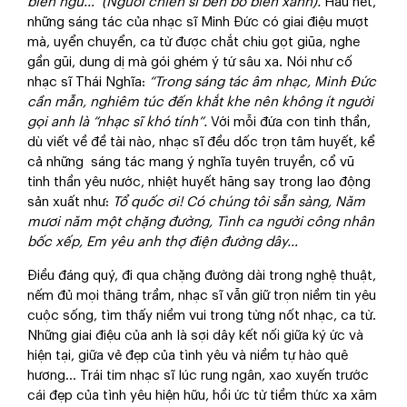
biển ngủ…” (Người chiến sĩ bên bờ biển xanh).
Hầu hết,
những sáng tác của nhạc sĩ Minh Đức có giai điệu mượt
mà, uyển chuyển, ca từ được chắt chiu gọt giũa, nghe
gần gũi, dung dị mà gói ghém ý tứ sâu xa. Nói như cố
nhạc sĩ Thái Nghĩa:
“Trong sáng tác âm nhạc, Minh Đức
cần mẫn, nghiêm túc đến khắt khe nên không ít người
gọi anh là “nhạc sĩ khó tính”.
Với mỗi đứa con tinh thần,
dù viết về đề tài nào, nhạc sĩ đều dốc trọn tâm huyết, kể
cả những sáng tác mang ý nghĩa tuyên truyền, cổ vũ
tinh thần yêu nước, nhiệt huyết hăng say trong lao động
sản xuất như:
Tổ quốc ơi! Có chúng tôi sẵn sàng, Năm
mươi năm một chặng đường, Tình ca người công nhân
bốc xếp, Em yêu anh thợ điện đường dây…
Điều đáng quý, đi qua chặng đường dài trong nghệ thuật,
nếm đủ mọi thăng trầm, nhạc sĩ vẫn giữ trọn niềm tin yêu
cuộc sống, tìm thấy niềm vui trong từng nốt nhạc, ca từ.
Những giai điệu của anh là sợi dây kết nối giữa ký ức và
hiện tại, giữa vẻ đẹp của tình yêu và niềm tự hào quê
hương… Trái tim nhạc sĩ lúc rung ngân, xao xuyến trước
cái đẹp của tình yêu hiện hữu, hồi ức từ tiềm thức xa xăm