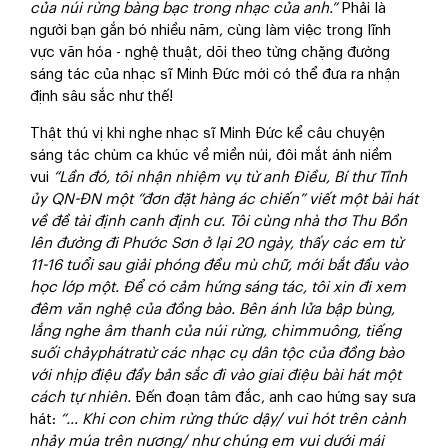
của núi rừng bàng bạc trong nhạc của anh.”
Phải là
người bạn gắn bó nhiều năm, cùng làm việc trong lĩnh
vực văn hóa - nghệ thuật, dõi theo từng chặng đường
sáng tác của nhạc sĩ Minh Đức mới có thể đưa ra nhận
định sâu sắc như thế!
Thật thú vị khi nghe nhạc sĩ Minh Đức kể câu chuyện
sáng tác chùm ca khúc về miền núi, đôi mắt ánh niềm
vui
“Lần đó, tôi nhận nhiệm vụ từ anh Điều, Bí thư Tỉnh
ủy QN-ĐN một “đơn đặt hàng ác chiến” viết một bài hát
về đề tài định canh định cư. Tôi cùng nhà thơ Thu Bồn
lên đường đi Phước Sơn ở lại 20 ngày, thấy các em từ
11-16 tuổi sau giải phóng đều mù chữ, mới bắt đầu vào
học lớp một. Để có cảm hứng sáng tác, tôi xin đi xem
đêm văn nghệ của đồng bào. Bên ánh lửa bập bùng,
lắng nghe âm thanh của núi rừng, chimmuông, tiếng
suối chảyphátratừ các nhạc cụ dân tộc của đồng bào
với nhịp điệu đầy bản sắc đi vào giai điệu bài hát một
cách tự nhiên.
Đến đoạn tâm đắc, anh cao hứng say sưa
hát:
“… Khi con chim rừng thức dậy/ vui hót trên cành
nhảy múa trên nương/ như chúng em vui dưới mái