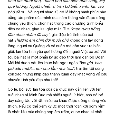
chín đợi mười chờ, Thành phố đầu biển cuối sông, Mẹ
quê hương, Người chiến sĩ trên bờ biển xanh, Tan vào
phố đêm
… Với người nhạc sĩ, có lẽ không hạnh phúc nào
bằng tác phẩm của mình qua năm tháng vẫn được công
chúng yêu thích, chọn hát trong các chương trình biểu
diễn ca nhạc, giao lưu gặp mặt. Tựa
“men
rượu hồng
đào chưa nhấm đà say”
, giai điệu trữ tình của bài
hát
Thương em chín đợi mười chờ
không chỉ lay động
lòng người xứ Quảng và cả nước mà còn vượt ra biên
giới, lan tỏa tình yêu quê hương đến người Việt xa xứ. Với
tôi, bài hát là một phần ký ức đẹp thời làm cán bộ Đoàn.
Mỗi khi được cất lên khúc hát ngọt ngào
“Bao giờ, bao
giờ dâu mượt… em cho tằm nhả tơ…”,
trái tim tôi cũng
xôn xao những nhịp đập thanh xuân đầy khát vọng về câu
chuyện tình yêu đẹp như thế!
Có lẽ, bởi sức lan tỏa của ca khúc này gắn liền với tên
tuổi nhạc sĩ Minh Đức mà nhiều người ít biết, anh có bề
dày sáng tác với rất nhiều ca khúc được công chúng yêu
thích. Nếu có thể xem ký ức một thời “đạn xới bom rền”
là chất liệu của những hợp âm trầm, được nhạc sĩ chắt