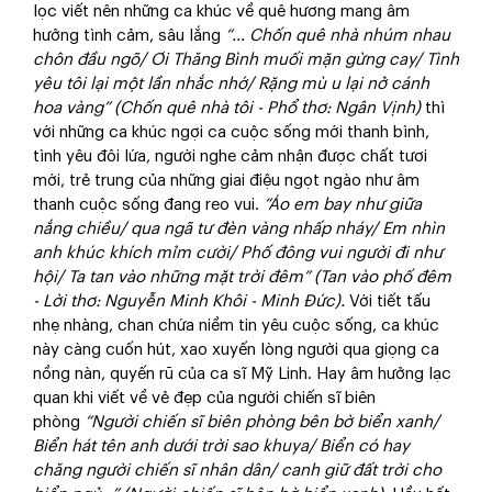
lọc viết nên những ca khúc về quê hương mang âm
hưởng tình cảm, sâu lắng
“… Chốn quê nhà nhúm nhau
chôn đầu ngõ/ Ơi Thăng Bình muối mặn gừng cay/ Tình
yêu tôi lại một lần nhắc nhớ/ Rặng mù u lại nở cánh
hoa vàng” (Chốn quê nhà tôi - Phổ thơ: Ngân Vịnh)
thì
với những ca khúc ngợi ca cuộc sống mới thanh bình,
tình yêu đôi lứa, người nghe cảm nhận được chất tươi
mới, trẻ trung của những giai điệu ngọt ngào như âm
thanh cuộc sống đang reo vui.
“Áo em bay như giữa
nắng chiều/ qua ngã tư đèn vàng nhấp nháy/ Em nhìn
anh khúc
khích mỉm cười/ Phố đông vui người đi như
hội/ Ta tan vào những mặt trời đêm” (Tan vào phố đêm
- Lời thơ: Nguyễn Minh Khôi - Minh Đức).
Với tiết tấu
nhẹ nhàng, chan chứa niềm tin yêu cuộc sống, ca khúc
này càng cuốn hút, xao xuyến lòng người qua giọng ca
nồng nàn, quyến rũ của ca sĩ Mỹ Linh. Hay âm hưởng lạc
quan khi viết về vẻ đẹp của người chiến sĩ biên
phòng
“Người chiến sĩ biên phòng bên bờ biển xanh/
Biển hát tên anh dưới trời sao khuya/ Biển có hay
chăng người chiến sĩ nhân dân/ canh giữ đất trời cho