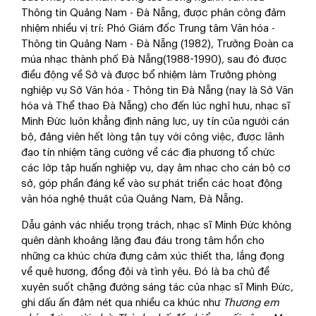
Thông tin Quảng Nam - Đà Nẵng, được phân công đảm
nhiệm nhiều vị trí: Phó Giám đốc Trung tâm Văn hóa -
Thông tin Quảng Nam - Đà Nẵng (1982), Trưởng Đoàn ca
múa nhạc thành phố Đà Nẵng(1988-1990), sau đó được
điều động về Sở và được bổ nhiệm làm Trưởng phòng
nghiệp vụ Sở Văn hóa - Thông tin Đà Nẵng (nay là Sở Văn
hóa và Thể thao Đà Nẵng) cho đến lúc nghỉ hưu, nhạc sĩ
Minh Đức luôn khẳng định năng lực, uy tín của người cán
bộ, đảng viên hết lòng tận tụy với công việc, được lãnh
đạo tín nhiệm tăng cường về các địa phương tổ chức
các lớp tập huấn nghiệp vụ, dạy âm nhạc cho cán bộ cơ
sở, góp phần đáng kể vào sự phát triển các hoạt động
văn hóa nghệ thuật của Quảng Nam, Đà Nẵng.
Dẫu gánh vác nhiều trọng trách, nhạc sĩ Minh Đức không
quên dành khoảng lặng đau đáu trong tâm hồn cho
những ca khúc chứa đựng cảm xúc thiết tha, lắng đọng
về quê hương, đồng đội và tình yêu. Đó là ba chủ đề
xuyên suốt chặng đường sáng tác của nhạc sĩ Minh Đức,
ghi dấu ấn đậm nét qua nhiều ca khúc như
Thương em