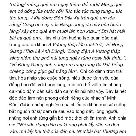
trường/ mừng quê em ngày thêm đổi mới/ Mừng quê
em có đồng lúa nước rồi/ Túc túc túc tung tung… túc
túc tung…/ Kìa dòng điện Đăk Xa trên quê em tỏa
sáng/ Công ơn này của Đảng, công ơn này của buôn
làng/ xây cho quê em mười lần hơn xưa…”( Em hát mãi
bài ca quê em).
Hay như âm hưởng lạc quan dào dạt
trong các ca khúc
A Vương thắp lửa mặt trời, Về Đông
Giang (Thơ: Lê Anh Dũng). “Dòng điện A Vương thắp
sáng niềm tin/ phố núi từng ngày từng ngày hồi sinh…”,
“Về Đông Giang anh cùng em tung tung Dá Dá/ Tiếng
chiêng cồng giục giã trăng lên”.
Chỉ có dành trọn trái
tim, hòa nhập vào cuộc sống, hiểu được tình yêu của
đồng bào đối với buôn làng, mới có thể viết nên những
ca khúc đậm bản sắc dân ca miền núi như vậy. Đây là nét
độc đáo làm nên phong cách riêng của nhạc sĩ Minh
Đức, được chứng nghiệm qua nhiều ca khúc mà sức sống
bắt nguồn từ sự bám rễ sâu vào lòng đất, lòng người,
những nơi anh từng gắn bó một thời chiến tranh. Anh chia
sẽ:
“Nói vận dụng dân ca không phải lấy dân ca đưa
vào, mà lấy hơi thở của dân ca. Như bài hát Thương em