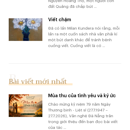
Nguyễn Hoàng Thọ, một người con
đất Quảng đã chắp bút ...
Viết chậm
Đã có lần Milan Kundera nói rằng, mỗi
lần ra một cuốn sách nhà văn phải kí
một bút danh khác để tránh bệnh
cuồng viết. Cuồng viết là có ...
Bài viết mới nhất
Mùa thu của tình yêu và ký ức
Chào mừng kỷ niệm 79 năm Ngày
Thương binh - Liệt sĩ (27.7.1947 –
27.7.2026), Văn nghệ Đà Nẵng trân
trọng giới thiệu đến bạn đọc bài viết
của tác ...