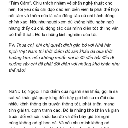
“Tấm Cám”. Chịu trách nhiệm về phần nghệ thuật cho
nên, tôi yêu cầu chỉ đạo các em diễn viên là phải thể hiện
nội tâm và thêm nữa là các động tác cử chỉ hành động
chính xác. Nếu như người xem dù không hiểu ngôn ngữ
nhưng thấy cử chỉ, động tác của mình diễn tốt thì họ vẫn
có thể thích. Đó là những kinh nghiệm của tôi.
PV
:
Thưa chị, khi chị quyết định gắn bó với Nhà hát
Kịch Việt Nam thì thời điểm đó sân khấu đã qua thời
hoàng kim, nếu không muốn nói là đã dần bắt đầu đi
xuống vậy chị đã phải đối diện với những khó khăn như
thế nào?
NSND Lệ Ngọc
: Thời điểm của ngành sân khấu, gọi là sa
sút và khán giả quay lưng đến bây giờ bởi sự ra đời của
nhiều kênh thông tin truyền thông tốt, phát triển, mang
tính giải trí, cạnh tranh cao. Đó là những khó khăn và gian
truân đối với sân khấu lúc đó và đến bây giờ tôi nghĩ
cũng không có gì hơn cả. Và nếu như mình không có