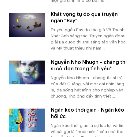
một gia đình nhỏ có ba mẹ ...
Khát vọng tự do qua truyện
ngắn “Bay”
Truyện ngắn Bay do tác giả Võ Thanh
Nhật Anh sáng tác. Truyện ngắn đoạt
giải Ba cuộc thi Trại sáng tác Văn học
và Mỹ thuật thiếu nhi năm ...
Nguyễn Nho Nhượn – chàng thi
sĩ cô đơn trong tình yêu*
Nguyễn Nho Nhượn - chàng thi sĩ trẻ
của đất Quảng, với một cái nhìn lặng
lẽ, đã sống hết mình cho nghiệp văn
chương. Thơ ông đầy tính triết ...
Ngăn kéo thời gian - Ngăn kéo
hồi ức
Ngăn kéo thời gian là sự lục lọi và tìm
về cái gọi là “hoài niệm” của nhà thơ