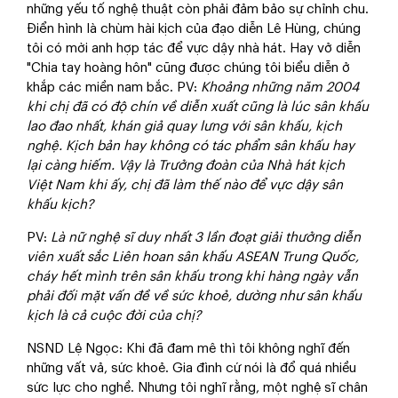
những yếu tố nghệ thuật còn phải đảm bảo sự chỉnh chu.
Điển hình là chùm hài kịch của đạo diễn Lê Hùng, chúng
tôi có mời anh hợp tác để vực dậy nhà hát. Hay vở diễn
"Chia tay hoàng hôn" cũng được chúng tôi biểu diễn ở
khắp các miền nam bắc.
PV
:
Khoảng những năm 2004
khi chị đã có độ chín về diễn xuất cũng là lúc sân khấu
lao đao nhất, khán giả quay lưng với sân khấu, kịch
nghệ. Kịch bản hay không có tác phẩm sân khấu hay
lại càng hiếm. Vậy là Trưởng đoàn của Nhà hát kịch
Việt Nam khi ấy, chị đã làm thế nào để vực dậy sân
khấu kịch?
PV
:
Là nữ nghệ sĩ duy nhất 3 lần đoạt giải thưởng diễn
viên xuất sắc Liên hoan sân khấu ASEAN Trung Quốc,
cháy hết mình trên sân khấu trong khi hàng ngày vẫn
phải đối mặt vấn đề về sức khoẻ, dường như sân khấu
kịch là cả cuộc đời của chị?
NSND Lệ Ngọ
c: Khi đã đam mê thì tôi không nghĩ đến
những vất vả, sức khoẻ. Gia đình cứ nói là đổ quá nhiều
sức lực cho nghề. Nhưng tôi nghĩ rằng, một nghệ sĩ chân