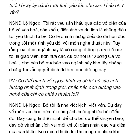
tuổi khi ấy lại dành một tình yêu lớn cho sân khấu như
vậy?
NSND Lệ Ngọc
: Tôi rất yêu sân khấu qua các vở diễn của
bố và văn hoá, sân khấu, điện ảnh và du lịch là những điều
tôi yêu thích từ bé. Có lẽ chính những điều đó đã hun đúc
trong tôi một tình yêu đối với môn nghệ thuật này. Tuy
rằng lựa chọn ngành này là vô cùng chông gai vì bố mẹ
tôi là giáo viên, hơn nữa các cụ cứ nói là “Xướng Ca Vô
Loài”, cho nên bố mẹ bảo vào ngành này khó lấy chồng
nhưng tôi vẫn quyết định đi theo con đường này.
PV
: Có thế mạnh về ngoại hình và bố lại có sức ảnh
hưởng nhất định trong giới, chắc hẳn con đường vào
nghề của chị có nhiều thuận lợi?
NSND Lệ Ngọc
: Bố tôi là nhà viết kịch, viết văn. Cụ dạy
về môn văn học nên tôi cũng ảnh hưởng nhiều bởi điều
đó. Đây cũng là thế mạnh để cho bố có thể khuyên bảo,
dạy dỗ và phân tích vai mỗi khi tôi đảm nhận các vai diễn
của sân khấu. Bên cạnh thuận lợi thì cũng có nhiều khó