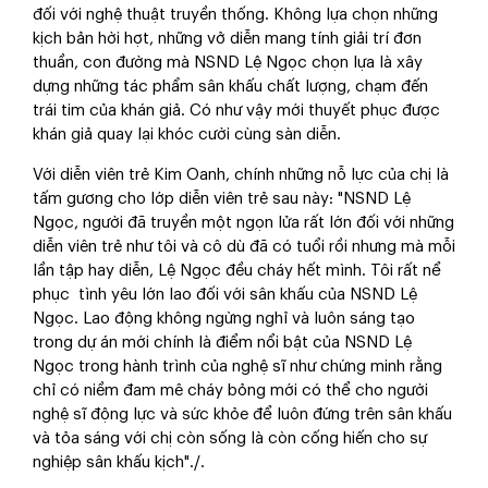
đối với nghệ thuật truyền thống. Không lựa chọn những
kịch bản hời hợt, những vở diễn mang tính giải trí đơn
thuần, con đường mà NSND Lệ Ngọc chọn lựa là xây
dựng những tác phẩm sân khấu chất lượng, chạm đến
trái tim của khán giả. Có như vậy mới thuyết phục được
khán giả quay lại khóc cười cùng sàn diễn.
Với diễn viên trẻ Kim Oanh, chính những nỗ lực của chị là
tấm gương cho lớp diễn viên trẻ sau này: "NSND Lệ
Ngọc, người đã truyền một ngọn lửa rất lớn đối với những
diễn viên trẻ như tôi và cô dù đã có tuổi rồi nhưng mà mỗi
lần tập hay diễn, Lệ Ngọc đều cháy hết mình. Tôi rất nể
phục tình yêu lớn lao đối với sân khấu của NSND Lệ
Ngọc. Lao động không ngừng nghỉ và luôn sáng tạo
trong dự án mới chính là điểm nổi bật của NSND Lệ
Ngọc trong hành trình của nghệ sĩ như chứng minh rằng
chỉ có niềm đam mê cháy bỏng mới có thể cho người
nghệ sĩ động lực và sức khỏe để luôn đứng trên sân khấu
và tỏa sáng với chị còn sống là còn cống hiến cho sự
nghiệp sân khấu kịch"./.