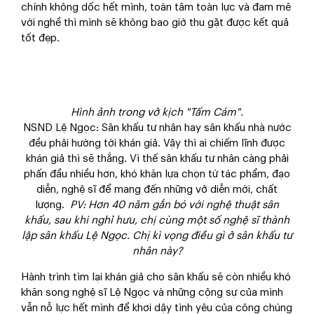
chính không dốc hết mình, toàn tâm toàn lực và đam mê
với nghề thì mình sẽ không bao giờ thu gặt được kết quả
tốt đẹp.
Hình ảnh trong vở kịch "Tấm Cám".
NSND Lệ Ngọc: Sân khấu tư nhân hay sân khấu nhà nước
đều phải hướng tới khán giả. Vậy thì ai chiếm lĩnh được
khán giả thì sẽ thắng. Vì thế sân khấu tư nhân càng phải
phấn đầu nhiều hơn, khó khăn lựa chọn từ tác phẩm, đạo
diễn, nghệ sĩ để mang đến những vở diễn mới, chất
lượng.
PV
: Hơn 40 năm gắn bó với nghệ thuật sân
khấu, sau khi nghỉ hưu, chị cùng một số nghệ sĩ thành
lập sân khấu Lệ Ngọc. Chị kì vọng điều gì ở sân khấu tư
nhân này?
Hành trình tìm lại khán giả cho sân khấu sẽ còn nhiều khó
khăn song nghệ sĩ Lệ Ngọc và những cộng sự của mình
vẫn nỗ lực hết mình để khơi dậy tình yêu của công chúng