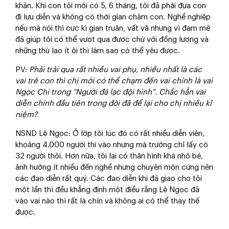
khăn. Khi con tôi mới có 5, 6 tháng, tôi đã phải đưa con
đi lưu diễn và không có thời gian chăm con. Nghề nghiệp
nếu mà nói thì cực kì gian truân, vất vả nhưng vì đam mê
đã giúp tôi có thể vượt qua được chứ với đồng lương và
những thù lao ít ỏi thì làm sao có thể yêu được.
PV
:
Phải trải qua rất nhiều vai phụ, nhiều nhất là các
vai trẻ con thì chị mới có thể chạm đến vai chính là vai
Ngọc Chi trong “Người đá lạc đội hình”. Chắc hẳn vai
diễn chính đầu tiên trong đời đã để lại cho chị nhiều kỉ
niệm?
NSND Lệ Ngọc
: Ở lớp tôi lúc đó có rất nhiều diễn viên,
khoảng 4.000 người thi vào nhưng mà trường chỉ lấy có
32 người thôi. Hơn nữa, tôi lại có thân hình khá nhỏ bé,
ảnh hưởng ít nhiều đến nghề nhưng chuyên môn cứng nên
các đạo diễn rất quý. Các đạo diễn khi đã giao cho tôi
một lần thì đều khẳng định một điều rằng Lệ Ngọc đã
vào vai nào thì rất là chín và không ai có thể thay thế
được.