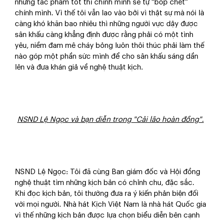
những tác phẩm tốt thì chính mình sẽ tự “bóp chết”
chính mình. Vì thế tôi vẫn lao vào bởi vì thật sự mà nói là
càng khó khăn bao nhiêu thì những người vực dậy được
sân khấu càng khẳng định được rằng phải có một tình
yêu, niềm đam mê cháy bỏng luôn thôi thúc phải làm thế
nào góp một phần sức mình để cho sân khấu sáng dần
lên và đưa khán giả về nghệ thuật kịch.
NSND Lệ Ngọc và bạn diễn trong "Cải lão hoàn đồng".
NSND Lệ Ngọc: Tôi đã cùng Ban giám đốc và Hội đồng
nghệ thuật tìm những kịch bản có chỉnh chu, đặc sắc.
Khi đọc kịch bản, tôi thường đưa ra ý kiến phản biện đối
với mọi người. Nhà hát Kịch Việt Nam là nhà hát Quốc gia
vì thế những kịch bản được lựa chọn biểu diễn bên cạnh