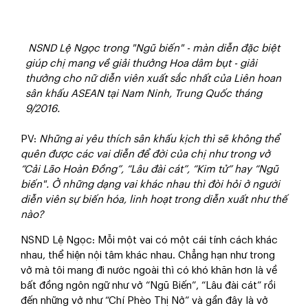
NSND Lệ Ngọc trong "Ngũ biến" - màn diễn đặc biệt
giúp chị mang về giải thưởng Hoa dâm bụt - giải
thưởng cho nữ diễn viên xuất sắc nhất của Liên hoan
sân khấu ASEAN tại Nam Ninh, Trung Quốc tháng
9/2016.
PV
:
Những ai yêu thích sân khấu kịch thì sẽ không thể
quên được các vai diễn để đời của chị như trong vở
“Cải Lão Hoàn Đồng”, “Lâu đài cát”, “Kim tử” hay “Ngũ
biến". Ở những dạng vai khác nhau thì đòi hỏi ở người
diễn viên sự biến hóa, linh hoạt trong diễn xuất như thế
nào?
NSND Lệ Ngọc
: Mỗi một vai có một cái tính cách khác
nhau, thể hiện nội tâm khác nhau. Chẳng hạn như trong
vở mà tôi mang đi nước ngoài thì có khó khăn hơn là về
bất đồng ngôn ngữ như vở “Ngũ Biến”, “Lâu đài cát” rồi
đến những vở như “Chí Phèo Thị Nở” và gần đây là vở