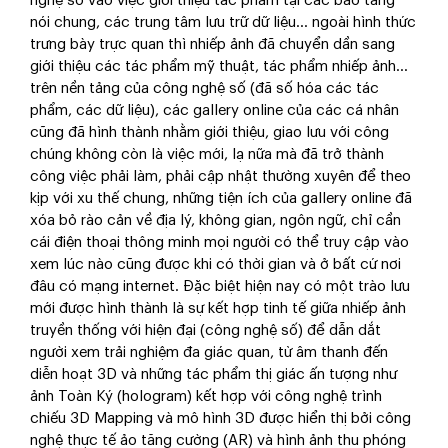
nghệ số vào việc giới thiệu tác phẩm tại các bảo tàng
nói chung, các trung tâm lưu trữ dữ liệu… ngoài hình thức
trưng bày trực quan thì nhiếp ảnh đã chuyển dần sang
giới thiệu các tác phẩm mỹ thuật, tác phẩm nhiếp ảnh…
trên nền tảng của công nghệ số (đã số hóa các tác
phẩm, các dữ liệu), các gallery online của các cá nhân
cũng đã hình thành nhằm giới thiệu, giao lưu với công
chúng không còn là việc mới, lạ nữa mà đã trở thành
công việc phải làm, phải cập nhật thường xuyên để theo
kịp với xu thế chung, những tiện ích của gallery online đã
xóa bỏ rào cản về địa lý, không gian, ngôn ngữ, chỉ cần
cái điện thoại thông minh mọi người có thể truy cập vào
xem lúc nào cũng được khi có thời gian và ở bất cứ nơi
đâu có mạng internet. Đặc biệt hiện nay có một trào lưu
mới được hình thành là sự kết hợp tinh tế giữa nhiếp ảnh
truyền thống với hiện đại (công nghệ số) để dẫn dắt
người xem trải nghiệm đa giác quan, từ âm thanh đến
diễn hoạt 3D và những tác phẩm thị giác ấn tượng như
ảnh Toàn Ký (hologram) kết hợp với công nghệ trình
chiếu 3D Mapping và mô hình 3D được hiển thị bởi công
nghệ thực tế ảo tăng cường (AR) và hình ảnh thu phóng