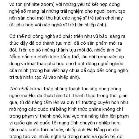
vô tận (infinite zoom) với những yếu tố kết hợp công
nghệ số mang lại những trải nghiệm cho người xem, tạo
nên sân chơi mới thu hút các nghệ sĩ trẻ (sân chơi này
rất phù hợp với các nghệ sĩ trẻ hiện nhiếp ảnh).
Có thể nói công nghệ số phát triển như vũ bão, sáng ra
thức dậy đã có thành tựu mới, đã có sản phẩm mới ra
đời. Trên cơ sở những thành tựu mới đó, nhiếp ảnh Đà
Nẵng cần có chiến lược tổng thể, lâu dài trong việc áp
dụng và khai thác phù hợp cho hoạt động nghề nghiệp
của mình (trong bài viết này chưa đề cập đến công nghệ
trí tuệ nhân tạo AI vào nhiếp ảnh).
Thứ nhất
là khai thác những thành tựu ứng dụng công
nghệ mà Hội đã thực hiện tốt, thành thạo trong thời gian
qua, từ đó nâng tầm lên và duy trì thường xuyên hơn như
mở rộng các cuộc thi bằng hình thức online không chỉ
trong phạm vi thành phố, khu vực mà nâng tầm lên phạm
vi quốc gia và quốc tế mang tính chuyên nghiệp hơn.
Qua các cuộc thi như vậy, nhiếp ảnh Đà Nẵng có dịp
tương tác với nhiều nghệ sĩ trong nước và quốc tế, có