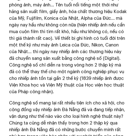
phóng ảnh, máy ảnh... Tên tuổi nổi tiếng một thời như
hãng sản xuất film, giấy ảnh, hóa chất thương hiệu Kodak
của Mỹ, Fujifilm, Konica của Nhật, Alpha của Đức… mà
ngày nay hầu như không còn nữa (hiện nhiếp ảnh nếu cần
mua cuộn film thì tìm rất khó, hầu như không có, nếu có
thì giá thành rất cao). Về thiết bị ghi hình có tuổi đời trên
một thế kỷ như máy ảnh Leica của Đức, Nikon, Canon
của Nhật… thì ngày nay nhiếp ảnh các thương hiệu này
đã chuyển sang sản xuất bằng công nghệ số (Digital).
Công nghệ số chỉ diễn ra trong vòng hơn 2 thập kỷ mà
đã có thể thay thế cho một ngành công nghiệp phục vụ
cho nhiếp ảnh tồn tại gần 2 thế kỷ (1839 nhiếp ảnh được
Viện Khoa học và Viện Mỹ thuật của Học viện học thuật
của Pháp công nhận).
Công nghệ số mang lại rất nhiều tiện ích cho xã hội, cho
cộng đồng vậy nhiếp ảnh Đà Nẵng đã và đang tiếp nhận,
vận dụng như thế nào vào cho loại hình nghệ thuật này?
Chúng ta cũng dễ nhận thấy trong hơn 2 thập kỷ qua
nhiếp ảnh Đà Nẵng đã có những bước chuyển mình rất