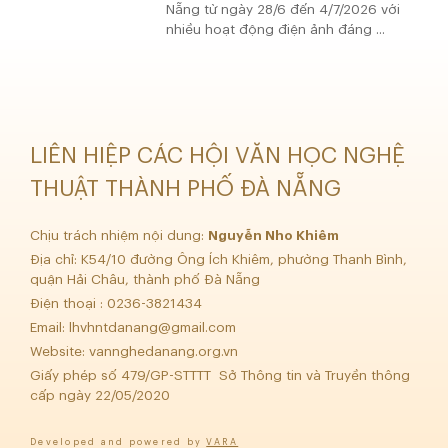
Nẵng từ ngày 28/6 đến 4/7/2026 với
nhiều hoạt động điện ảnh đáng ...
LIÊN HIỆP CÁC HỘI VĂN HỌC NGHỆ
THUẬT THÀNH PHỐ ĐÀ NẴNG
Chịu trách nhiệm nội dung:
Nguyễn Nho Khiêm
Địa chỉ: K54/10 đường Ông Ích Khiêm, phường Thanh Bình,
quận Hải Châu, thành phố Đà Nẵng
Điện thoại : 0236-3821434
Email:
lhvhntdanang@gmail.com
Website: vannghedanang.org.vn
Giấy phép số 479/GP-STTTT Sở Thông tin và Truyền thông
cấp ngày 22/05/2020
Developed and powered by
VARA