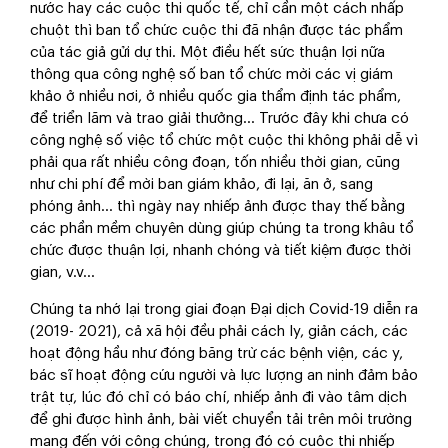
nước hay các cuộc thi quốc tế, chỉ cần một cách nhấp
chuột thì ban tổ chức cuộc thi đã nhận được tác phẩm
của tác giả gửi dự thi. Một điều hết sức thuận lợi nữa
thông qua công nghệ số ban tổ chức mời các vị giám
khảo ở nhiều nơi, ở nhiều quốc gia thẩm định tác phẩm,
để triển lãm và trao giải thưởng… Trước đây khi chưa có
công nghệ số việc tổ chức một cuộc thi không phải dễ vì
phải qua rất nhiều công đoạn, tốn nhiều thời gian, cũng
như chi phí để mời ban giám khảo, đi lại, ăn ở, sang
phóng ảnh… thì ngày nay nhiếp ảnh được thay thế bằng
các phần mềm chuyên dùng giúp chúng ta trong khâu tổ
chức được thuận lợi, nhanh chóng và tiết kiệm được thời
gian, v.v...
Chúng ta nhớ lại trong giai đoạn Đại dịch Covid-19 diễn ra
(2019- 2021), cả xã hội đều phải cách ly, giản cách, các
hoạt động hầu như đóng băng trừ các bệnh viện, các y,
bác sĩ hoạt động cứu người và lực lượng an ninh đảm bảo
trật tự, lúc đó chỉ có báo chí, nhiếp ảnh đi vào tâm dịch
để ghi được hình ảnh, bài viết chuyển tải trên môi trường
mạng đến với công chúng, trong đó có cuộc thi nhiếp