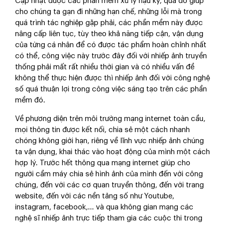
Cập nhật được các phần mềm xử lý hậu kỳ, qua đó giúp
cho chúng ta gạn đi những hạn chế, những lỗi mà trong
quá trình tác nghiệp gặp phải, các phần mềm này được
nâng cấp liên tục, tùy theo khả năng tiếp cận, vận dụng
của từng cá nhân để có được tác phẩm hoàn chỉnh nhất
có thể, công việc này trước đây đối với nhiếp ảnh truyền
thống phải mất rất nhiều thời gian và có nhiều vấn đề
không thể thực hiện được thì nhiếp ảnh đối với công nghệ
số quá thuận lợi trong công việc sáng tạo trên các phần
mềm đó.
Về phương diện trên môi trường mạng internet toàn cầu,
mọi thông tin được kết nối, chia sẻ một cách nhanh
chóng không giới hạn, riêng về lĩnh vực nhiếp ảnh chúng
ta vận dụng, khai thác vào hoạt động của mình một cách
hợp lý. Trước hết thông qua mạng internet giúp cho
người cầm máy chia sẻ hình ảnh của mình đến với công
chúng, đến với các cơ quan truyền thông, đến với trang
website, đến với các nền tảng số như Youtube,
instagram, facebook,… và qua không gian mạng các
nghệ sĩ nhiếp ảnh trực tiếp tham gia các cuộc thi trong