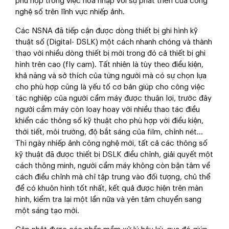
phù hợp trong việc hòa nhập với sự phát triển của công
nghệ số trên lĩnh vực nhiếp ảnh.
Các NSNA đã tiếp cận được dòng thiết bị ghi hình kỹ
thuật số (Digital- DSLK) một cách nhanh chóng và thành
thạo với nhiều dòng thiết bị mới trong đó cả thiết bị ghi
hình trên cao (fly cam). Tất nhiên là tùy theo điều kiện,
khả năng và sở thích của từng người mà có sự chọn lựa
cho phù hợp cũng là yếu tố cơ bản giúp cho công việc
tác nghiệp của người cầm máy được thuận lợi, trước đây
người cầm máy còn loay hoay với nhiều thao tác điều
khiển các thông số kỹ thuật cho phù hợp với điều kiện,
thời tiết, môi trường, độ bắt sáng của film, chỉnh nét…
Thì ngày nhiếp ảnh công nghệ mới, tất cả các thông số
kỹ thuật đã được thiết bị DSLK điều chỉnh, giải quyết một
cách thông minh, người cầm máy không còn bận tâm về
cách điều chỉnh mà chỉ tập trung vào đối tượng, chủ thể
để có khuôn hình tốt nhất, kết quả được hiện trên màn
hình, kiểm tra lại một lần nữa và yên tâm chuyển sang
một sáng tạo mới.