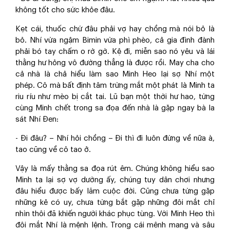
không tốt cho sức khỏe đâu.
Kẹt cái, thuốc chứ đâu phải vợ hay chồng mà nói bỏ là
bỏ. Nhí vừa ngậm Bimin vừa phì phèo, cả gia đình đành
phải bó tay chấm o rờ gờ. Kệ đi, miễn sao nó yêu và lái
thằng hư hỏng vô đường thẳng là được rồi. May cha cho
cả nhà là chả hiểu làm sao Minh Heo lại sợ Nhí một
phép. Cô mà bất định tâm trừng mắt một phát là Minh ta
riu ríu như mèo bị cắt tai. Lũ bạn một thời hư hao, từng
cùng Minh chết trong sa đọa đến nhà là gặp ngay bà la
sát Nhí Đen:
- Đi đâu? – Nhí hỏi chồng – Đi thì đi luôn đừng về nữa à,
tao cũng về cô tao ở.
Vậy là mấy thằng sa đọa rút êm. Chúng không hiểu sao
Minh ta lại sợ vợ dường ấy, chúng tuy dân chơi nhưng
đâu hiểu được bấy lăm cuộc đời. Cũng chưa từng gặp
những kẻ có uy, chưa từng bắt gặp những đôi mắt chỉ
nhìn thôi đã khiến người khác phục tùng. Với Minh Heo thì
đôi mắt Nhí là mệnh lệnh. Trong cái mênh mang và sâu