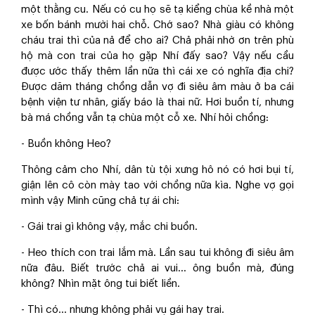
một thằng cu. Nếu có cu họ sẽ tạ kiểng chùa kề nhà một
xe bốn bánh mười hai chỗ. Chớ sao? Nhà giàu có không
cháu trai thì của nả để cho ai? Chả phải nhờ ơn trên phù
hộ mà con trai của họ gặp Nhí đấy sao? Vậy nếu cầu
được ước thấy thêm lần nữa thì cái xe có nghĩa địa chi?
Được dăm tháng chồng dẫn vợ đi siêu âm màu ở ba cái
bệnh viện tư nhân, giấy báo là thai nữ. Hơi buồn tí, nhưng
bà má chồng vẫn tạ chùa một cỗ xe. Nhí hỏi chồng:
- Buồn không Heo?
Thông cảm cho Nhí, dân tù tội xưng hô nó có hơi bụi tí,
giận lên cô còn mày tao với chồng nữa kìa. Nghe vợ gọi
mình vậy Minh cũng chả tự ái chi:
- Gái trai gì không vậy, mắc chi buồn.
- Heo thích con trai lắm mà. Lần sau tui không đi siêu âm
nữa đâu. Biết trước chả ai vui… ông buồn mà, đúng
không? Nhìn mặt ông tui biết liền.
- Thì có… nhưng không phải vụ gái hay trai.