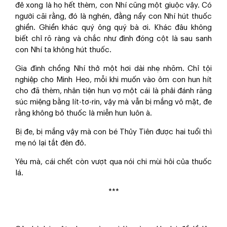
đẻ xong là họ hết thèm, con Nhí cũng một giuộc vậy. Có
người cãi rằng, đó là nghén, đằng nầy con Nhí hút thuốc
ghiền. Ghiền khác quý ông quý bà ơi. Khác đâu không
biết chỉ rõ ràng và chắc như đinh đóng cột là sau sanh
con Nhí ta không hút thuốc.
Gia đình chồng Nhí thở một hơi dài nhẹ nhõm. Chỉ tội
nghiệp cho Minh Heo, mỗi khi muốn vào ôm con hun hít
cho đã thèm, nhân tiện hun vợ một cái là phải đánh răng
súc miệng bằng lít-tơ-rin, vậy mà vẫn bị mắng vô mặt, đe
rằng không bỏ thuốc là miễn hun luôn à.
Bị đe, bị mắng vậy mà con bé Thủy Tiên được hai tuổi thì
mẹ nó lại tắt đèn đỏ.
Yêu mà, cái chết còn vượt qua nói chi mùi hôi của thuốc
lá.
***