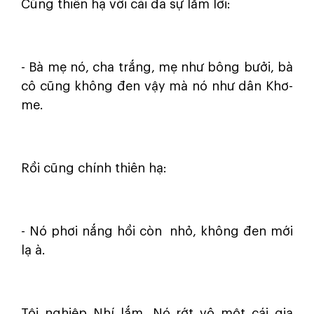
Cũng thiên hạ với cái đa sự lắm lời:
- Bà mẹ nó, cha trắng, mẹ như bông bưởi, bà
cô cũng không đen vậy mà nó như dân Khơ-
me.
Rồi cũng chính thiên hạ:
- Nó phơi nắng hồi còn nhỏ, không đen mới
lạ à.
Tội nghiệp Nhí lắm. Nó rớt vô một cái gia