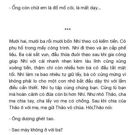
- Ổng còn chửi em là đồ mồ côi, là mất dạy…
***
Mười hai, mười ba rồi mười bốn Nhí theo cô kiếm tiền. Cô
phụ hồ trong mấy công trình. Nhí đi theo và ăn cắp phế
liệu. Ba cái sắt vụn, đầu thừa đuôi thẹo sau khi gia công
giúp Nhí với cái nhanh nhẹn kèm láu lỉnh cũng xủng
xoẻng tiền, thậm chí còn nhiều hơn bà cô đầu tắt mặt
tối. Nhí làm ra bao nhiêu tự giữ lấy, bà cô cũng mừng vì
không phải lo cho một con nhỏ bắt đầu dậy thì với lắm
điều cần thiết. Nhí tụ tập cùng chúng bạn. Cũng lũ bạn
mà hoàn cảnh có đứa còn bi hơn Nhí. Như nhỏ Thảo, cha
mẹ chia tay, cha lấy vợ mẹ có chồng. Sau khi chia của
Thảo ở với mẹ, mẹ gửi Thảo vô chùa. Hỏi,Thảo nói:
- Ông dượng ghét tao.
- Sao mày không ở với ba?