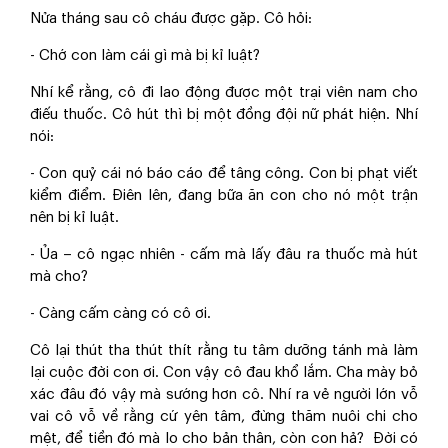
Nửa tháng sau cô cháu được gặp. Cô hỏi:
- Chớ con làm cái gì mà bị kỉ luật?
Nhí kể rằng, cô đi lao động được một trại viên nam cho
điếu thuốc. Cô hút thì bị một đồng đội nữ phát hiện. Nhí
nói:
- Con quỷ cái nó báo cáo để tâng công. Con bị phạt viết
kiểm điểm. Điên lên, đang bữa ăn con cho nó một trận
nên bị kỉ luật.
- Ủa – cô ngạc nhiên - cấm mà lấy đâu ra thuốc mà hút
mà cho?
- Càng cấm càng có cô ơi.
Cô lại thút tha thút thít rằng tu tâm dưỡng tánh mà làm
lại cuộc đời con ơi. Con vậy cô đau khổ lắm. Cha mày bỏ
xác đâu đó vậy mà sướng hơn cô. Nhí ra vẻ người lớn vỗ
vai cô vỗ về rằng cứ yên tâm, đừng thăm nuôi chi cho
mệt, để tiền đó mà lo cho bản thân, còn con hả? Đời có