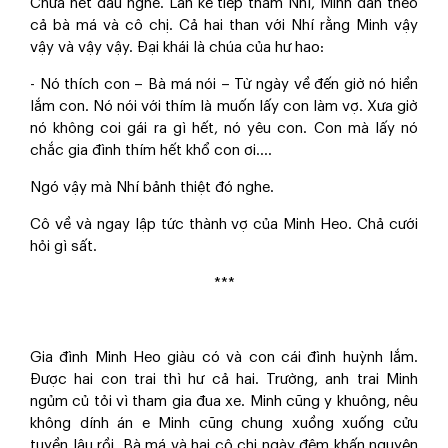
Chưa hết đâu nghe. Lần kế tiếp thăm Nhí, Minh dẫn theo
cả bà má và cô chị. Cả hai than với Nhí rằng Minh vậy
vậy và vậy vậy. Đại khái là chúa của hư hao:
- Nó thích con – Bà má nói – Từ ngày về đến giờ nó hiền
lắm con. Nó nói với thím là muốn lấy con làm vợ. Xưa giờ
nó không coi gái ra gì hết, nó yêu con. Con mà lấy nó
chắc gia đình thím hết khổ con ơi….
Ngó vậy mà Nhí bảnh thiệt đó nghe.
Cô về và ngay lập tức thành vợ của Minh Heo. Chả cưới
hỏi gì sất.
***
Gia đình Minh Heo giàu có và con cái đình huỳnh lắm.
Được hai con trai thì hư cả hai. Trường, anh trai Minh
ngủm củ tỏi vì tham gia đua xe. Minh cũng y khuông, nêu
không dính án e Minh cũng chung xuồng xuống cửu
tuyền lâu rồi. Bà má và hai cô chị ngày đêm khấn nguyện