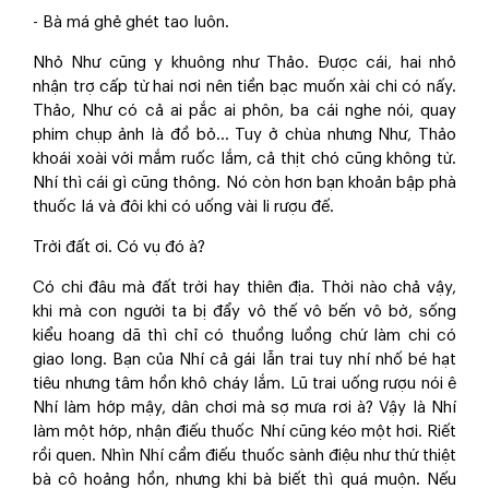
- Bà má ghẻ ghét tao luôn.
Nhỏ Như cũng y khuông như Thảo. Được cái, hai nhỏ
nhận trợ cấp từ hai nơi nên tiền bạc muốn xài chi có nấy.
Thảo, Như có cả ai pắc ai phôn, ba cái nghe nói, quay
phim chụp ảnh là đồ bỏ… Tuy ở chùa nhưng Như, Thảo
khoái xoài với mắm ruốc lắm, cả thịt chó cũng không từ.
Nhí thì cái gì cũng thông. Nó còn hơn bạn khoản bập phà
thuốc lá và đôi khi có uống vài li rượu đế.
Trời đất ơi. Có vụ đó à?
Có chi đâu mà đất trời hay thiên địa. Thời nào chả vậy,
khi mà con người ta bị đẩy vô thế vô bến vô bờ, sống
kiểu hoang dã thì chỉ có thuồng luồng chứ làm chi có
giao long. Bạn của Nhí cả gái lẫn trai tuy nhí nhố bé hạt
tiêu nhưng tâm hồn khô cháy lắm. Lũ trai uống rượu nói ê
Nhí làm hớp mậy, dân chơi mà sợ mưa rơi à? Vậy là Nhí
làm một hớp, nhận điếu thuốc Nhí cũng kéo một hơi. Riết
rồi quen. Nhìn Nhí cầm điếu thuốc sành điệu như thứ thiệt
bà cô hoảng hồn, nhưng khi bà biết thì quá muộn. Nếu