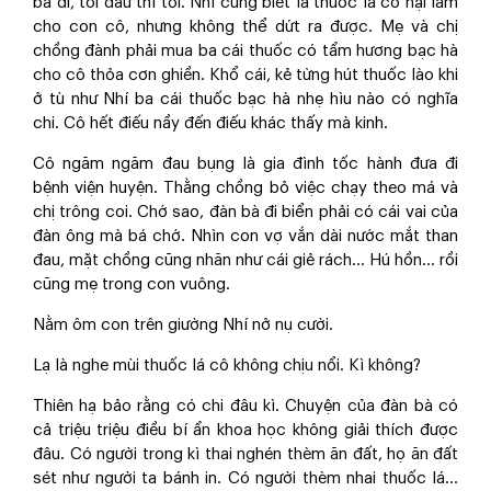
bà đi, tới đâu thì tới. Nhí cũng biết là thuốc lá có hại lắm
cho con cô, nhưng không thể dứt ra được. Mẹ và chị
chồng đành phải mua ba cái thuốc có tẩm hương bạc hà
cho cô thỏa cơn ghiền. Khổ cái, kẻ từng hút thuốc lào khi
ở tù như Nhí ba cái thuốc bạc hà nhẹ hìu nào có nghĩa
chi. Cô hết điếu nầy đến điếu khác thấy mà kinh.
Cô ngăm ngăm đau bụng là gia đình tốc hành đưa đi
bệnh viện huyện. Thằng chồng bỏ việc chạy theo má và
chị trông coi. Chớ sao, đàn bà đi biển phải có cái vai của
đàn ông mà bá chớ. Nhìn con vợ vắn dài nước mắt than
đau, mặt chồng cũng nhăn như cái giẻ rách… Hú hồn… rồi
cũng mẹ trong con vuông.
Nằm ôm con trên giường Nhí nở nụ cười.
Lạ là nghe mùi thuốc lá cô không chịu nổi. Kì không?
Thiên hạ bảo rằng có chi đâu kì. Chuyện của đàn bà có
cả triệu triệu điều bí ẩn khoa học không giải thích được
đâu. Có người trong kì thai nghén thèm ăn đất, họ ăn đất
sét như người ta bánh in. Có người thèm nhai thuốc lá…