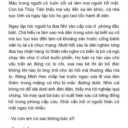
Máu trong người cô tuôn xối xả làm mọi người tối mặt.
Con bé Thủy Tiên thấy mẹ vậy liền òa lên khóc, cả nhà
sực tỉnh và ngay lập tức họ gọi taxi tốc hành đi viện.
Ngay lập tức người ta đưa Nhí vào cấp cứu ở phòng đặc
biệt. Chả hiểu ra làm sao mà dân trong xóm lại biết sự cố
mà lục tục kéo đến làm cả khoảng sân trước cổng bệnh
viện tụ lại cả chục mạng. Mười hết sáu là dân nghèo từng
đưa tay nhận hàng từ thiện nên nghe có biến là bỏ cả ngủ
chạy lên chia tí chút buồn phiền. Họ bàn ra tán vào chủ
yếu trấn an đừng có lo chi, xưa nay kẻ thi ân bố đức
không khi nào bị ông trời cho ăn hồi mã thương đâu mà
lo. Riêng Minh Heo chắp hai trước ngực vừa đi vừa lâm
thâm trong miệng cứ như bị mắc đường dưới. Nhìn cái
bóng nó đổ dài dưới ánh đèn điện, thấy mà tội nghiệp quá
chừng. Và may quá bà bác sĩ xuất hiện sau cả tiếng đồng
hồ trong phòng cấp cứu. Khỏi cần hỏi vì người thân có
mặt ngay tức khắc:
- Vợ con em có sao không bác sĩ?