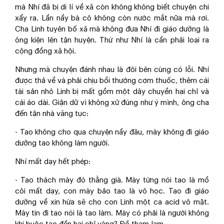
mà Nhí đã bị di lí về xã còn không không biết chuyện chi
xẩy ra. Lần nầy bà cô không còn nước mắt nữa mà rơi.
Cha Linh tuyên bố xã mà không đưa Nhí đi giáo dưỡng là
ông kiện lên tận huyện. Thứ như Nhí là cần phải loại ra
cộng đồng xã hội.
Nhưng mà chuyện đánh nhau là đôi bên cùng có lỗi. Nhí
được thả về và phải chịu bồi thường cơm thuốc, thêm cái
tài sản nhỏ Linh bị mất gồm một dây chuyền hai chỉ và
cái áo dài. Giận dữ vì không xử đúng như ý mình, ông cha
đến tận nhà văng tục:
- Tao không cho qua chuyện nầy đâu, mày không đi giáo
dưỡng tao không làm người.
Nhí mất dạy hết phép:
- Tao thách mày đó thằng già. Mày từng nói tao là mồ
côi mất dạy, con mày bảo tao là vô học. Tao đi giáo
dưỡng về xin hứa sẽ cho con Linh một ca acid vô mặt.
Mày tin đi tao nói là tao làm. Mày có phải là người không