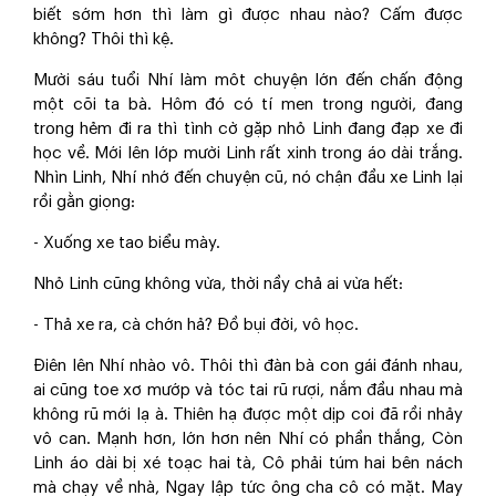
biết sớm hơn thì làm gì được nhau nào? Cấm được
không? Thôi thì kệ.
Mười sáu tuổi Nhí làm môt chuyện lớn đến chấn động
một cõi ta bà. Hôm đó có tí men trong người, đang
trong hẻm đi ra thì tình cờ gặp nhỏ Linh đang đạp xe đi
học về. Mới lên lớp mười Linh rất xinh trong áo dài trắng.
Nhìn Linh, Nhí nhớ đến chuyện cũ, nó chận đầu xe Linh lại
rồi gằn giọng:
- Xuống xe tao biểu mày.
Nhỏ Linh cũng không vừa, thời nầy chả ai vừa hết:
- Thả xe ra, cà chớn hả? Đồ bụi đời, vô học.
Điên lên Nhí nhào vô. Thôi thì đàn bà con gái đánh nhau,
ai cũng toe xơ mướp và tóc tai rũ rượi, nắm đầu nhau mà
không rũ mới lạ à. Thiên hạ được một dịp coi đã rồi nhảy
vô can. Mạnh hơn, lớn hơn nên Nhí có phần thắng, Còn
Linh áo dài bị xé toạc hai tà, Cô phải túm hai bên nách
mà chạy về nhà, Ngay lập tức ông cha cô có mặt. May