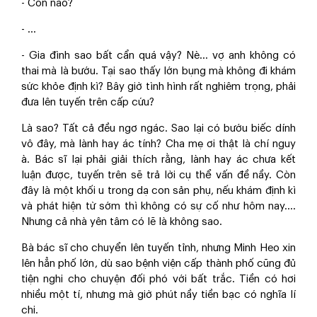
- Con nào?
- …
- Gia đình sao bất cẩn quá vậy? Nè… vợ anh không có
thai mà là bướu. Tại sao thấy lớn bụng mà không đi khám
sức khỏe định kì? Bây giờ tình hình rất nghiêm trọng, phải
đưa lên tuyến trên cấp cứu?
Là sao? Tất cả đều ngơ ngác. Sao lại có bướu biếc dính
vô đây, mà lành hay ác tính? Cha mẹ ơi thật là chí nguy
à. Bác sĩ lại phải giải thích rằng, lành hay ác chưa kết
luận được, tuyến trên sẽ trả lời cụ thể vấn đề nầy. Còn
đây là một khối u trong dạ con sản phụ, nếu khám định kì
và phát hiện từ sớm thì không có sự cố như hôm nay….
Nhưng cả nhà yên tâm có lẽ là không sao.
Bà bác sĩ cho chuyển lên tuyến tỉnh, nhưng Minh Heo xin
lên hẳn phố lớn, dù sao bệnh viện cấp thành phố cũng đủ
tiện nghi cho chuyện đối phó với bất trắc. Tiền có hơi
nhiều một tí, nhưng mà giờ phút nầy tiền bạc có nghĩa lí
chi.