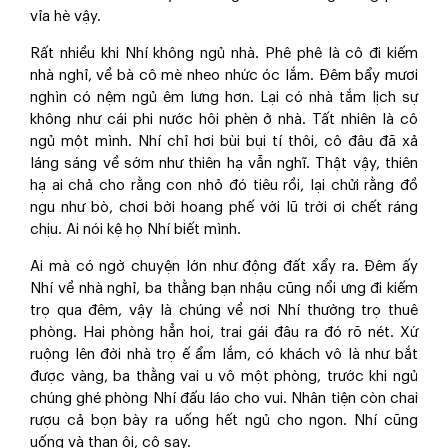
vỉa hè vậy.
Rất nhiều khi Nhí không ngủ nhà. Phê phê là cô đi kiếm
nhà nghỉ, về bà cô mè nheo nhức óc lắm. Đêm bẩy mươi
nghìn có nệm ngủ êm lưng hơn. Lại có nhà tắm lịch sự
không như cái phi nước hôi phèn ở nhà. Tất nhiên là cô
ngủ một mình. Nhí chỉ hơi bùi bụi tí thôi, cô đâu đã xả
láng sáng về sớm như thiên hạ vẫn nghĩ. Thật vậy, thiên
hạ ai chả cho rằng con nhỏ đó tiêu rồi, lại chửi rằng đồ
ngu như bò, chơi bời hoang phế với lũ trời ơi chết ráng
chịu. Ai nói kệ họ Nhí biết mình.
Ai mà có ngờ chuyện lớn như động đất xẩy ra. Đêm ấy
Nhí về nhà nghỉ, ba thằng bạn nhậu cũng nổi ưng đi kiếm
trọ qua đêm, vậy là chúng về nơi Nhí thường trọ thuê
phòng. Hai phòng hẳn hoi, trai gái đâu ra đó rõ nét. Xứ
ruộng lên đời nhà trọ ế ẩm lắm, có khách vô là như bắt
được vàng, ba thằng vai u vô một phòng, trước khi ngủ
chúng ghé phòng Nhí đấu láo cho vui. Nhân tiện còn chai
rượu cả bọn bày ra uống hết ngủ cho ngon. Nhí cũng
uống và than ôi, cô say.