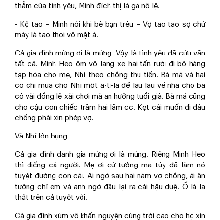
thẳm của tình yêu, Minh đích thị là gã nô lệ.
- Kệ tao – Minh nói khi bè bạn trêu – Vợ tao tao sợ chứ
mày là tao thoi vô mặt à.
Cả gia đình mừng ơi là mừng. Vậy là tình yêu đã cứu vãn
tất cả. Minh Heo ôm vô lăng xe hai tấn rưởi đi bỏ hàng
tạp hóa cho mẹ, Nhí theo chồng thu tiền. Bà má và hai
cô chị mua cho Nhí một a-ti-là để lâu lâu về nhà cho bà
cô vài đồng lẻ xài chơi mà an hưởng tuổi già. Bà má cũng
cho cậu con chiếc trăm hai lăm cc. Kẹt cái muốn đi đâu
chồng phải xin phép vợ.
Và Nhí lớn bụng.
Cả gia đình danh gia mừng ơi là mừng. Riêng Minh Heo
thì điếng cả người. Mẹ ơi cứ tưởng ma túy đã làm nó
tuyệt đường con cái. Ai ngờ sau hai năm vợ chồng, ái ân
tưởng chỉ em và anh ngờ đâu lại ra cái hậu duệ. Ố là la
thật trên cả tuyệt vời.
Cả gia đình xúm vô khấn nguyện cùng trời cao cho họ xin