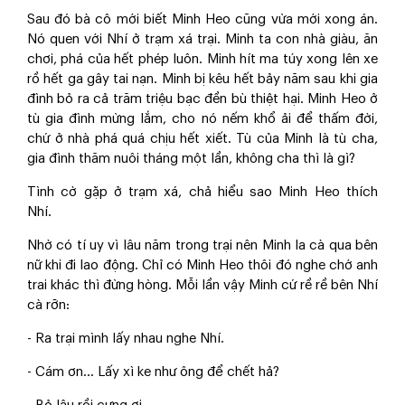
Sau đó bà cô mới biết Minh Heo cũng vừa mới xong án.
Nó quen với Nhí ở trạm xá trại. Minh ta con nhà giàu, ăn
chơi, phá của hết phép luôn. Minh hít ma túy xong lên xe
rồ hết ga gây tai nạn. Minh bị kêu hết bảy năm sau khi gia
đình bỏ ra cả trăm triệu bạc đền bù thiệt hại. Minh Heo ở
tù gia đình mừng lắm, cho nó nếm khổ ải để thấm đời,
chứ ở nhà phá quá chịu hết xiết. Tù của Minh là tù cha,
gia đình thăm nuôi tháng một lần, không cha thì là gì?
Tình cờ gặp ở trạm xá, chả hiểu sao Minh Heo thích
Nhí.
Nhờ có tí uy vì lâu năm trong trại nên Minh la cà qua bên
nữ khi đi lao động. Chỉ có Minh Heo thôi đó nghe chớ anh
trai khác thì đừng hòng. Mỗi lần vậy Minh cứ rề rề bên Nhí
cà rỡn:
- Ra trại mình lấy nhau nghe Nhí.
- Cám ơn… Lấy xì ke như ông để chết hả?