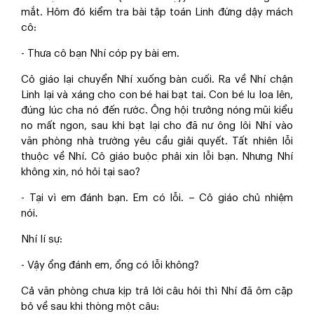
mắt. Hôm đó kiểm tra bài tập toán Linh đứng dậy mách
cô:
- Thưa cô bạn Nhí cóp py bài em.
Cô giáo lại chuyển Nhí xuống bàn cuối. Ra về Nhí chận
Linh lại và xáng cho con bé hai bạt tai. Con bé lu loa lên,
đúng lúc cha nó đến rước. Ông hội trưởng nóng mũi kiểu
no mất ngon, sau khi bạt lại cho đã nư ông lôi Nhí vào
văn phòng nhà trường yêu cầu giải quyết. Tất nhiên lỗi
thuộc về Nhí. Cô giáo buộc phải xin lỗi bạn. Nhưng Nhí
không xin, nó hỏi tại sao?
- Tại vì em đánh bạn. Em có lỗi. – Cô giáo chủ nhiệm
nói.
Nhí lí sự:
- Vậy ổng đánh em, ổng có lỗi không?
Cả văn phòng chưa kịp trả lời câu hỏi thì Nhí đã ôm cặp
bỏ về sau khi thòng một câu: