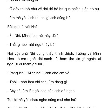
- Bỏ lâu rồi cưng ơi.
- Ở đây thì bỏ chứ về đời thì bỏ hít qua chính luôn đó cu.
- Em mà yêu anh thì cái gì anh cũng bỏ.
Bè bạn nói với Nhí:
- Ê , Nhí. Minh heo mê mày dữ à.
- Thằng heo mặt ngu thấy bà.
Nói vậy chứ Nhí cũng thấy thinh thích. Tưởng về Minh
Heo có em ngoài đời sạch sẽ thơm tho xin gá nghĩa, ai
ngờ lại đi thăm gái hư.
- Ráng lên – Minh nói – anh chờ em về.
- Thôi – chờ làm chi anh. Em đáng gì.
- Bậy nà. Em là ngôi sao của anh đó nghe.
Tù tội mà yêu nhau nghe cũng mùi chớ hả?