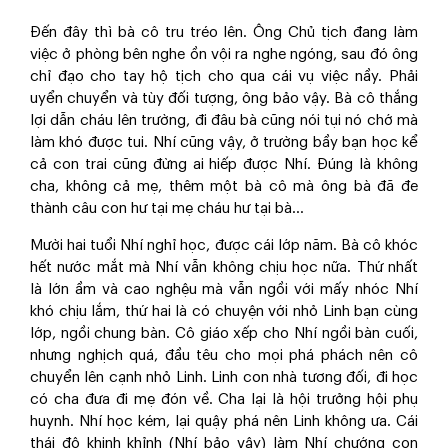
Đến đây thì bà cô tru tréo lên. Ông Chủ tịch đang làm
việc ở phòng bên nghe ồn vội ra nghe ngóng, sau đó ông
chỉ đạo cho tay hộ tịch cho qua cái vụ việc nầy. Phải
uyển chuyển và tùy đối tượng, ông bảo vậy. Bà cô thắng
lợi dẫn cháu lên trường, đi đâu bà cũng nói tụi nó chớ mà
làm khó được tui. Nhí cũng vậy, ở trường bầy bạn học kể
cả con trai cũng đừng ai hiếp được Nhí. Đúng là không
cha, không cả mẹ, thêm một bà cô mà ông bà đã đe
thành câu con hư tại mẹ cháu hư tại bà…
Mười hai tuổi Nhí nghỉ học, được cái lớp năm. Bà cô khóc
hết nước mắt mà Nhí vẫn không chịu học nữa. Thứ nhất
là lớn ầm và cao nghệu mà vẫn ngồi với mấy nhóc Nhí
khó chịu lắm, thứ hai là có chuyện với nhỏ Linh bạn cùng
lớp, ngồi chung bàn. Cô giáo xếp cho Nhí ngồi bàn cuối,
nhưng nghịch quá, đầu têu cho mọi phá phách nên cô
chuyển lên cạnh nhỏ Linh. Linh con nhà tương đối, đi học
có cha đưa đi mẹ đón về. Cha lại là hội trưởng hội phụ
huynh. Nhí học kém, lại quậy phá nên Linh không ưa. Cái
thái độ khinh khỉnh (Nhí bảo vậy) làm Nhí chướng con