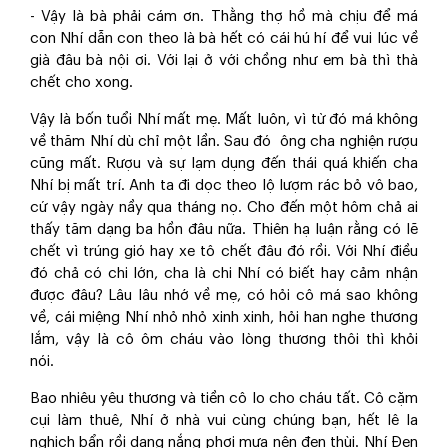
- Vậy là bà phải cám ơn. Thằng thợ hồ mà chịu để má
con Nhí dẫn con theo là bà hết có cái hú hí để vui lúc về
già đâu bà nội ơi. Với lại ở với chồng như em bà thì thà
chết cho xong.
Vậy là bốn tuổi Nhí mất mẹ. Mất luôn, vì từ đó má không
về thăm Nhí dù chỉ một lần. Sau đó ông cha nghiện rượu
cũng mất. Rượu và sự lạm dụng đến thái quá khiến cha
Nhí bị mất trí. Anh ta đi dọc theo lộ lượm rác bỏ vô bao,
cứ vậy ngày nầy qua tháng nọ. Cho đến một hôm chả ai
thấy tăm dạng ba hồn đâu nữa. Thiên hạ luận rằng có lẽ
chết vì trúng gió hay xe tô chết đâu đó rồi. Với Nhí điều
đó chả có chi lớn, cha là chi Nhí có biết hay cảm nhận
được đâu? Lâu lâu nhớ về mẹ, có hỏi cô má sao không
về, cái miệng Nhí nhỏ nhỏ xinh xinh, hỏi han nghe thương
lắm, vậy là cô ôm cháu vào lòng thương thôi thì khỏi
nói.
Bao nhiêu yêu thương và tiền cô lo cho cháu tất. Cô cặm
cụi làm thuê, Nhí ở nhà vui cùng chúng bạn, hết lê la
nghịch bẩn rồi dang nắng phơi mưa nên đen thùi. Nhí Đen