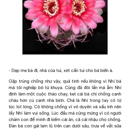
- Dẹp mẹ bà đi, nhà của tui, xét cần tui cho bà biến à.
Gặp trúng chồng như vậy, quả tình nếu không vì Nhí bà
má tội nghiệp bỏ từ khuya. Cũng đã đôi lần má ẳm Nhí
định làm một cuộc tháo chạy, kẹt cái bà chị chồng canh
cháu hơn cú canh nhà bịnh. Chả là Nhí trong tay cô từ
lúc lọt lòng. Cô không chồng vì vô duyên và xấu ình nên
lấy Nhí làm vui sống. Lúc đầu má cũng mừng vì có người
chăm con để mình đi kiếm cái ăn, cả cái nhậu cho chồng.
Đàn bà con gái lam lũ trên cạn dưới sâu, trưa về vắt sữa