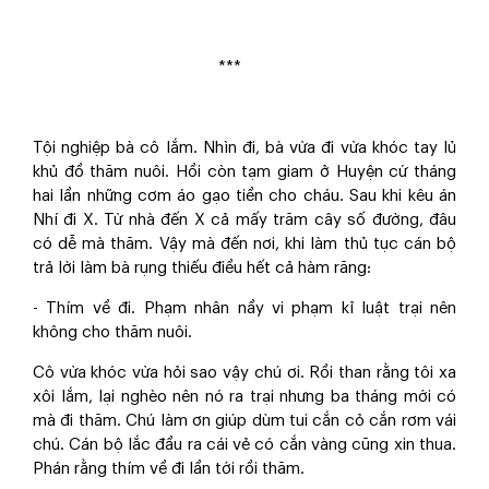
***
Tội nghiệp bà cô lắm. Nhìn đi, bà vừa đi vừa khóc tay lủ
khủ đồ thăm nuôi. Hồi còn tạm giam ở Huyện cứ tháng
hai lần những cơm áo gạo tiền cho cháu. Sau khi kêu án
Nhí đi X. Từ nhà đến X cả mấy trăm cây số đường, đâu
có dễ mà thăm. Vậy mà đến nơi, khi làm thủ tục cán bộ
trả lời làm bà rụng thiếu điều hết cả hàm răng:
- Thím về đi. Phạm nhân nầy vi phạm kỉ luật trại nên
không cho thăm nuôi.
Cô vừa khóc vừa hỏi sao vậy chú ơi. Rồi than rằng tôi xa
xôi lắm, lại nghèo nên nó ra trại nhưng ba tháng mới có
mà đi thăm. Chú làm ơn giúp dùm tui cắn cỏ cắn rơm vái
chú. Cán bộ lắc đầu ra cái vẻ có cắn vàng cũng xin thua.
Phán rằng thím về đi lần tới rồi thăm.