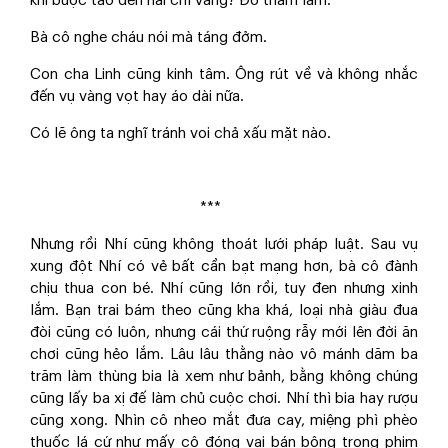
khi buộc tao đền hai chỉ vàng? Đồ tham lam.
Bà cô nghe cháu nói mà táng đởm.
Con cha Linh cũng kinh tâm. Ông rút về và không nhắc
đến vụ vàng vọt hay áo dài nữa.
Có lẽ ông ta nghĩ tránh voi chả xấu mặt nào.
***
Nhưng rồi Nhí cũng không thoát lưới pháp luật. Sau vụ
xung đột Nhí có vẻ bất cần bạt mạng hơn, bà cô đành
chịu thua con bé. Nhí cũng lớn rồi, tuy đen nhưng xinh
lắm. Bạn trai bám theo cũng kha khá, loại nhà giàu đua
đòi cũng có luôn, nhưng cái thứ ruộng rẫy mới lên đời ăn
chơi cũng hẻo lắm. Lâu lâu thằng nào vô mánh dăm ba
trăm làm thùng bia là xem như bảnh, bằng không chúng
cũng lấy ba xị đế làm chủ cuộc chơi. Nhí thì bia hay rượu
cũng xong. Nhìn cô nheo mắt đưa cay, miệng phì phèo
thuốc lá cứ như mấy cô đóng vai bán bông trong phim