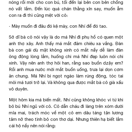
nóng rồi mới cho con bú, tối đến lại bên con bên chồng
nó vất lắm. Đến lúc quá chán thằng xỉn say, muốn ẳm
con ra đi thì cũng mệt với cô:
- Mày muốn đi đâu đó kệ mày, con Nhí để đó tao.
Sở dĩ bà cô nói vậy là do má Nhí đi phụ hồ có quen một
anh thợ xây. Anh thấy má mắt đăm chiêu xa vắng. Đàn
bà con gái dù mặt không xinh có mắt nầy dễ làm đàn
ông động lòng lắm, huống chi má Nhí đẹp luôn nói chi
xinh. Vậy nên anh thợ hỏi han, rằng sao buồn dzậy em?
Rồi anh mua nước mời mắt buồn uống, trưa lại dọn cơm
ăn chung. Má Nhí bị ngọt ngào làm rúng động, tóc tai
môi má tươi trở lại. Và không qua được mắt bà cô già xấu
vô duyên.
Một hôm kia má biến mất. Nhí cũng không khóc vì từ khi
bỏ bú Nhí ngủ với cô. Cô dẫn cháu đi làng trên xóm dưới
mỉa mai, trách móc về một cô em dâu táng tận lương
tâm nỡ theo tình bỏ con thơ dại. Nhưng thiên hạ biết lắm
cái hộ nầy nên nói rằng: