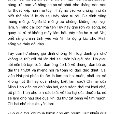
cùng trời cao và hằng ha sa số phật cho thằng con còn
lại thoát kiếp nạn ma túy. Thấy nó yêu và chừng như đã
biết thế nào là lễ độ sau bảy năm tù tội. Gia đình cũng
mừng mừng. Nghĩa là mừng có chừng, không trọn vẹn
lắm. Vì rằng cái con ma tên Túy nầy ghê rợn vô song, nó
quay lại rủ rê không mấy lăm hồi. Vậy nên họ o bế Nhí,
biết rằng chính tình yêu với Nhí là động lực cho Minh
sống và thấy đời đẹp.
Tuy con hư nhưng gia đình chồng Nhí loại danh gia chứ
không là thứ xổi thì lên đời sau đền bù giải tỏa. Họ giàu
nòi nên bè bạn toàn đàn ông áo bỏ vô thùng, đàn bà áo
dài tha thướt và miệng nói ra toàn lời đạo đức thiệt. Cái
việc Nhí phì phèo thuốc lá làm họ hơi buồn, phải chi cô
không hút thì hay quá, nhưng biết làm sao? Chị hai của
Minh Heo dân có chữ hẳn hoi, đọc sách thôi thì khỏi chê,
cô phân tích cho em dâu biết về tác hại của thuốc lá, nó
sẽ làm cho hậu duệ của Nhí đủ thứ tật bệnh về tim mạch.
Chị hai nhỏ nhẹ khuyên lơn:
- Bỏ đi cưng, chị mua Bimin cho em ngậm. Hút nhiều quá