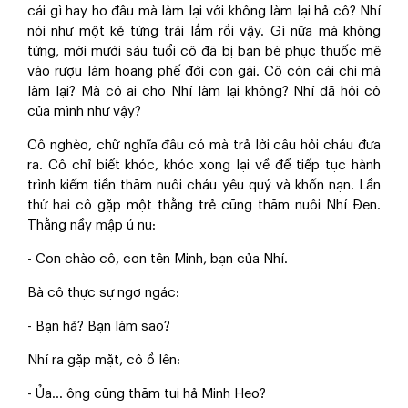
cái gì hay ho đâu mà làm lại với không làm lại hả cô? Nhí
nói như một kẻ từng trải lắm rồi vậy. Gì nữa mà không
từng, mới mười sáu tuổi cô đã bị bạn bè phục thuốc mê
vào rượu làm hoang phế đời con gái. Cô còn cái chi mà
làm lại? Mà có ai cho Nhí làm lại không? Nhí đã hỏi cô
của mình như vậy?
Cô nghèo, chữ nghĩa đâu có mà trả lời câu hỏi cháu đưa
ra. Cô chỉ biết khóc, khóc xong lại về để tiếp tục hành
trình kiếm tiền thăm nuôi cháu yêu quý và khốn nạn. Lần
thứ hai cô gặp một thằng trẻ cũng thăm nuôi Nhí Đen.
Thằng nầy mập ú nu:
- Con chào cô, con tên Minh, bạn của Nhí.
Bà cô thực sự ngơ ngác:
- Bạn hả? Bạn làm sao?
Nhí ra gặp mặt, cô ồ lên:
- Ủa… ông cũng thăm tui hả Minh Heo?