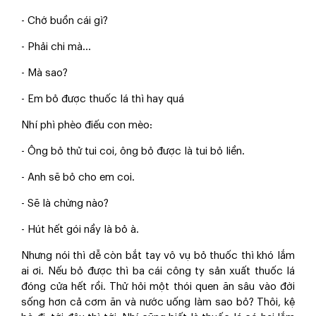
- Chớ buồn cái gì?
- Phải chi mà…
- Mà sao?
- Em bỏ được thuốc lá thì hay quá
Nhí phì phèo điếu con mèo:
- Ông bỏ thử tui coi, ông bỏ được là tui bỏ liền.
- Anh sẽ bỏ cho em coi.
- Sẽ là chừng nào?
- Hút hết gói nầy là bỏ à.
Nhưng nói thì dễ còn bắt tay vô vụ bỏ thuốc thì khó lắm
ai ơi. Nếu bỏ được thì ba cái công ty sản xuất thuốc lá
đóng cửa hết rồi. Thử hỏi một thói quen ăn sâu vào đời
sống hơn cả cơm ăn và nước uống làm sao bỏ? Thôi, kệ