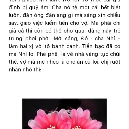
đình bị quỷ ám. Cha nó tệ một cái hết biết
luôn, đàn ông đàn ang gì mà sáng xỉn chiều
say, giao việc kiếm tiền cho vợ. Mà phải chi
già cả thì còn có thể cho qua, đằng nầy trẻ
trung phơi phới. Mới sáng, Đỏ - cha Nhí –
làm hai xị với tô bánh canh. Tiền bạc đã có
má Nhí lo. Phê phê là về nhà văng tục chửi
thề, vợ mà mè nheo là cho ăn cù loi, chị ruột
nhằn nhò thì: