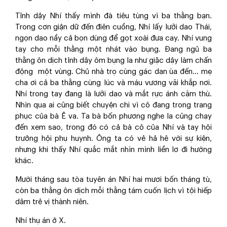
Tỉnh dậy Nhí thấy mình đà tiêu tùng vì ba thằng bạn.
Trong cơn giận dữ đến điên cuồng, Nhí lấy lưỡi dao Thái,
ngọn dao nầy cả bọn dùng để gọt xoài đưa cay. Nhí vung
tay cho mỗi thằng một nhát vào bụng. Đang ngủ ba
thằng ôn dịch tỉnh dậy ôm bụng la như giặc dậy làm chấn
động một vùng. Chủ nhà trọ cùng gác dan ùa đến… mẹ
cha ơi cả ba thằng cùng lúc và máu vương vãi khắp nơi.
Nhí trong tay đang là lưỡi dao và mắt rực ánh căm thù.
Nhìn qua ai cũng biết chuyện chi vì cô đang trong trang
phục của bà Ê va. Ta bà bốn phương nghe la cũng chạy
đến xem sao, trong đó có cả bà cô của Nhí và tay hội
trưởng hội phụ huynh. Ông ta có vẻ hả hê với sự kiện,
nhưng khi thấy Nhí quắc mắt nhìn mình liền lơ đi hướng
khác.
Mười tháng sau tòa tuyên án Nhí hai mươi bốn tháng tù,
còn ba thằng ôn dịch mỗi thằng tám cuốn lịch vì tội hiếp
dâm trẻ vị thành niên.
Nhí thụ án ở X.