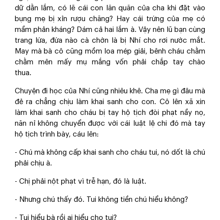
dữ dằn lắm, có lẽ cái con lăn quăn của cha khi đặt vào
bụng mẹ bị xỉn rượu chăng? Hay cái trứng của mẹ có
mầm phản kháng? Dám cả hai lắm à. Vậy nên lũ bạn cùng
trang lứa, đứa nào cà chớn là bị Nhí cho rơi nước mắt.
May mà bà cô cũng mồm loa mép giải, bênh cháu chằm
chằm mên mấy mụ mắng vốn phải chắp tay chào
thua.
Chuyện đi học của Nhí cũng nhiêu khê. Cha mẹ gì đâu mà
đẻ ra chẳng chịu làm khai sanh cho con. Cô lên xã xin
làm khai sanh cho cháu bị tay hộ tịch đòi phạt nầy nọ,
năn nỉ không chuyển được với cái luật lệ chi đó mà tay
hộ tịch trình bày, cáu lên:
- Chú mà không cấp khai sanh cho cháu tui, nó dốt là chú
phải chịu à.
- Chị phải nột phạt vì trễ hạn, đó là luật.
- Nhưng chú thấy đó. Tui không tiền chú hiểu không?
- Tui hiểu bà rồi ai hiểu cho tui?