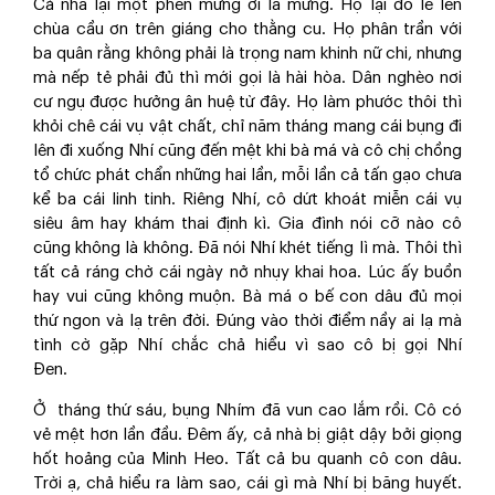
Cả nhà lại một phen mừng ơi là mừng. Họ lại đồ lề lên
chùa cầu ơn trên giáng cho thằng cu. Họ phân trần với
ba quân rằng không phải là trọng nam khinh nữ chi, nhưng
mà nếp tẻ phải đủ thì mới gọi là hài hòa. Dân nghèo nơi
cư ngụ được hưởng ân huệ từ đây. Họ làm phước thôi thì
khỏi chê cái vụ vật chất, chỉ năm tháng mang cái bụng đi
lên đi xuống Nhí cũng đến mệt khi bà má và cô chị chồng
tổ chức phát chẩn những hai lần, mỗi lần cả tấn gạo chưa
kể ba cái linh tinh. Riêng Nhí, cô dứt khoát miễn cái vụ
siêu âm hay khám thai định kì. Gia đình nói cỡ nào cô
cũng không là không. Đã nói Nhí khét tiếng lì mà. Thôi thì
tất cả ráng chờ cái ngày nở nhụy khai hoa. Lúc ấy buồn
hay vui cũng không muộn. Bà má o bế con dâu đủ mọi
thứ ngon và lạ trên đời. Đúng vào thời điểm nầy ai lạ mà
tình cờ gặp Nhí chắc chả hiểu vì sao cô bị gọi Nhí
Đen.
Ở tháng thứ sáu, bụng Nhím đã vun cao lắm rồi. Cô có
vẻ mệt hơn lần đầu. Đêm ấy, cả nhà bị giật dậy bởi giọng
hốt hoảng của Minh Heo. Tất cả bu quanh cô con dâu.
Trời ạ, chả hiểu ra làm sao, cái gì mà Nhí bị băng huyết.