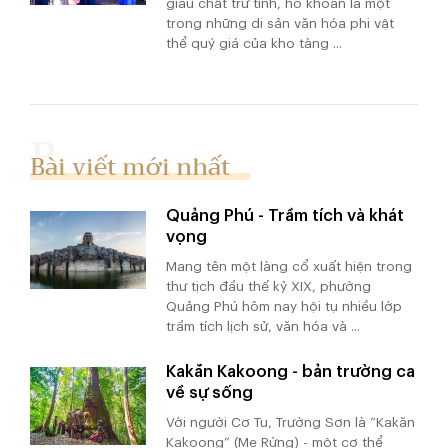
giàu chất trữ tình, hò khoan là một
trong những di sản văn hóa phi vật
thể quý giá của kho tàng ...
Bài viết mới nhất
Quảng Phú - Trầm tích và khát
vọng
Mang tên một làng cổ xuất hiện trong
thư tịch đầu thế kỷ XIX, phường
Quảng Phú hôm nay hội tụ nhiều lớp
trầm tích lịch sử, văn hóa và ...
Kakăn Kakoong - bản trường ca
về sự sống
Với người Cơ Tu, Trường Sơn là “Kakăn
Kakoong” (Mẹ Rừng) - một cơ thể