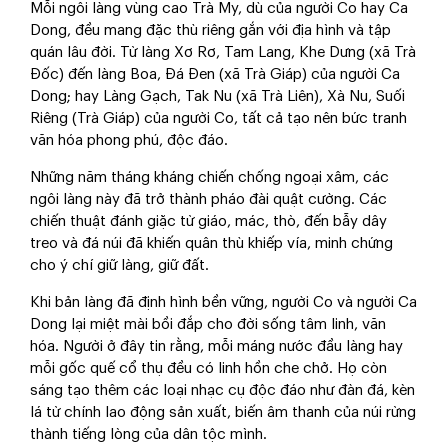
Mỗi ngôi làng vùng cao Trà My, dù của người Co hay Ca
Dong, đều mang đặc thù riêng gắn với địa hình và tập
quán lâu đời. Từ làng Xơ Rơ, Tam Lang, Khe Dưng (xã Trà
Đốc) đến làng Boa, Đá Đen (xã Trà Giáp) của người Ca
Dong; hay Làng Gạch, Tak Nu (xã Trà Liên), Xà Nu, Suối
Riêng (Trà Giáp) của người Co, tất cả tạo nên bức tranh
văn hóa phong phú, độc đáo.
Những năm tháng kháng chiến chống ngoại xâm, các
ngôi làng này đã trở thành pháo đài quật cường. Các
chiến thuật đánh giặc từ giáo, mác, thò, đến bẫy dây
treo và đá núi đã khiến quân thù khiếp vía, minh chứng
cho ý chí giữ làng, giữ đất.
Khi bản làng đã định hình bền vững, người Co và người Ca
Dong lại miệt mài bồi đắp cho đời sống tâm linh, văn
hóa. Người ở đây tin rằng, mỗi máng nước đầu làng hay
mỗi gốc quế cổ thụ đều có linh hồn che chở. Họ còn
sáng tạo thêm các loại nhạc cụ độc đáo như đàn đá, kèn
lá từ chính lao động sản xuất, biến âm thanh của núi rừng
thành tiếng lòng của dân tộc mình.