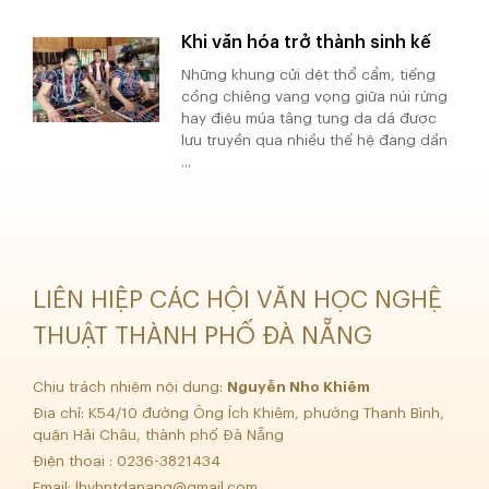
Khi văn hóa trở thành sinh kế
Những khung cửi dệt thổ cẩm, tiếng
cồng chiêng vang vọng giữa núi rừng
hay điệu múa tâng tung da dá được
lưu truyền qua nhiều thế hệ đang dần
...
LIÊN HIỆP CÁC HỘI VĂN HỌC NGHỆ
THUẬT THÀNH PHỐ ĐÀ NẴNG
Chịu trách nhiệm nội dung:
Nguyễn Nho Khiêm
Địa chỉ: K54/10 đường Ông Ích Khiêm, phường Thanh Bình,
quận Hải Châu, thành phố Đà Nẵng
Điện thoại : 0236-3821434
Email:
lhvhntdanang@gmail.com