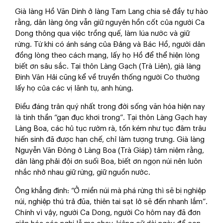
Già làng Hồ Văn Dinh ở làng Tam Lang chia sẻ đầy tự hào
rằng, dân làng ông vẫn giữ nguyên hồn cốt của người Ca
Dong thông qua việc trồng quế, làm lúa nước và giữ
rừng. Từ khi có ánh sáng của Đảng và Bác Hồ, người dân
đồng lòng theo cách mạng, lấy họ Hồ để thể hiện lòng
biết ơn sâu sắc. Tại thôn Làng Gạch (Trà Liên), già làng
Đinh Văn Hải cũng kể về truyền thống người Co thường
lấy họ của các vị lãnh tụ, anh hùng.
Điều đáng trân quý nhất trong đời sống văn hóa hiện nay
là tinh thần “gạn đục khơi trong”. Tại thôn Làng Gạch hay
Làng Boa, các hủ tục rườm rà, tốn kém như tục đâm trâu
hiến sinh đã được hạn chế, chỉ làm tượng trưng. Già làng
Nguyễn Văn Đông ở Làng Boa (Trà Giáp) tâm niệm rằng,
dân làng phải đội ơn suối Boa, biết ơn ngọn núi nên luôn
nhắc nhở nhau giữ rừng, giữ nguồn nước.
Ông khẳng định: “Ở miền núi mà phá rừng thì sẽ bị nghiệp
núi, nghiệp thú trả đũa, thiên tai sạt lở sẽ đến nhanh lắm”.
Chính vì vậy, người Ca Dong, người Co hôm nay đã đơn