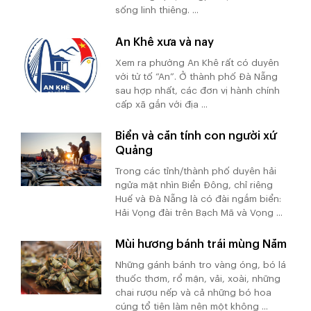
sống linh thiêng. ...
An Khê xưa và nay
Xem ra phường An Khê rất có duyên
với từ tố “An”. Ở thành phố Đà Nẵng
sau hợp nhất, các đơn vị hành chính
cấp xã gắn với địa ...
Biển và căn tính con người xứ
Quảng
Trong các tỉnh/thành phố duyên hải
ngửa mặt nhìn Biển Đông, chỉ riêng
Huế và Đà Nẵng là có đài ngắm biển:
Hải Vọng đài trên Bạch Mã và Vọng ...
Mùi hương bánh trái mùng Năm
Những gánh bánh tro vàng óng, bó lá
thuốc thơm, rổ mận, vải, xoài, những
chai rượu nếp và cả những bó hoa
cúng tổ tiên làm nên một không ...