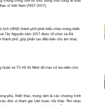
 chúng trong thời kỳ mới, đồng thời cũng là hoạt
hạc sĩ Việt Nam (1957-2017).
hủ tịch UBND thành phố phát biểu chào mừng nhấn
và Tây Nguyên năm 2017 được tổ chức tại Đà
ới thành phố, góp phần tạo điều kiện cho âm nhạc
 Quân và TS Hồ Kỳ Minh đã trao cờ lưu niệm cho
ong phú, thiết thực, trọng tâm là các chương trình
a các đơn vị tham gia Liên hoan, hội thảo “Âm nhạc