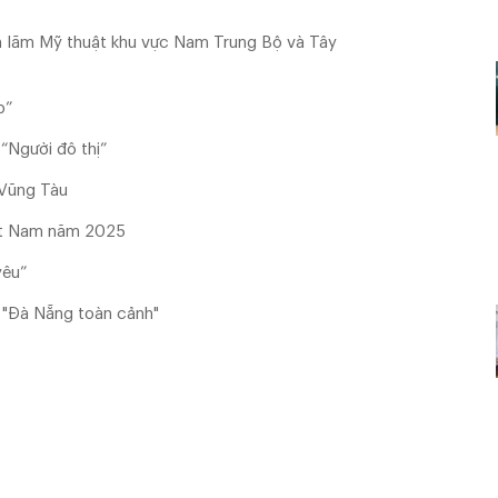
ển lãm Mỹ thuật khu vực Nam Trung Bộ và Tây
p”
“Người đô thị”
 Vũng Tàu
ệt Nam năm 2025
yêu”
t "Đà Nẵng toàn cảnh"