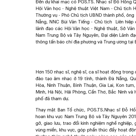
Đến dự khai mạc có PGS.TS. Nhạc sĩ Đỗ Hồng Qu
Hội Văn học - Nghệ thuật Việt Nam - Chủ tịch 
Thường vụ - Phó Chủ tịch UBND thành phố, ông 
Nẵng, NNC Bùi Văn Tiếng - Chủ tịch Liên hiệp 
lãnh đạo các Hội Văn học - Nghệ thuật, Sở Văn
Nam Trung Bộ và Tây Nguyên, Đại diện Lãnh đạ
thông tấn báo chí địa phương và Trung ương tại
Hơn 150 nhạc sĩ, nghệ sĩ, ca sĩ hoạt động trong c
đào tạo âm nhạc ở 19 tỉnh, thành Đà Nẵng, Qu
Hòa, Ninh Thuận, Bình Thuận, Gia Lai, Kon tu
Minh, Hà Nội, Hải Phòng, Cần Thơ, Bắc Ninh và
phố đã tham dự.
Thay mặt Ban Tổ chức, PGS.TS.Nhạc sĩ Đỗ Hồng
hoan khu vực Nam Trung Bộ và Tây Nguyên 2017 
gỡ, giao lưu, trao đổi kinh nghiệm nghề nghiệp,
vùng miền, khu vực, góp phần thúc đẩy hoạt độ