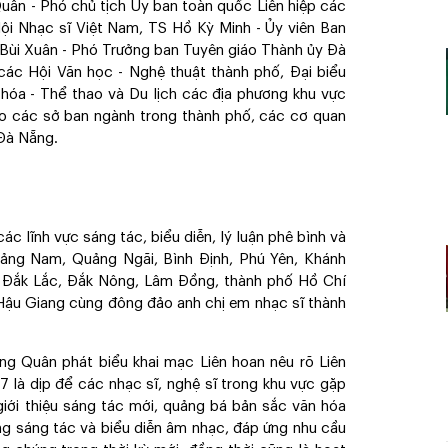
ân - Phó chủ tịch Ủy ban toàn quốc Liên hiệp các
Hội Nhạc sĩ Việt Nam, TS Hồ Kỳ Minh - Ủy viên Ban
Bùi Xuân - Phó Trưởng ban Tuyên giáo Thành ủy Đà
các Hội Văn học - Nghệ thuật thành phố, Đại biểu
 hóa - Thể thao và Du lịch các địa phương khu vực
o các sở ban ngành trong thành phố, các cơ quan
 Đà Nẵng.
ác lĩnh vực sáng tác, biểu diễn, lý luận phê bình và
ảng Nam, Quảng Ngãi, Bình Định, Phú Yên, Khánh
m, Đắk Lắc, Đắk Nông, Lâm Đồng, thành phố Hồ Chí
 Hậu Giang cùng đông đảo anh chị em nhạc sĩ thành
 Quân phát biểu khai mạc Liên hoan nêu rõ Liên
là dịp để các nhạc sĩ, nghệ sĩ trong khu vực gặp
 giới thiệu sáng tác mới, quảng bá bản sắc văn hóa
ng sáng tác và biểu diễn âm nhạc, đáp ứng nhu cầu