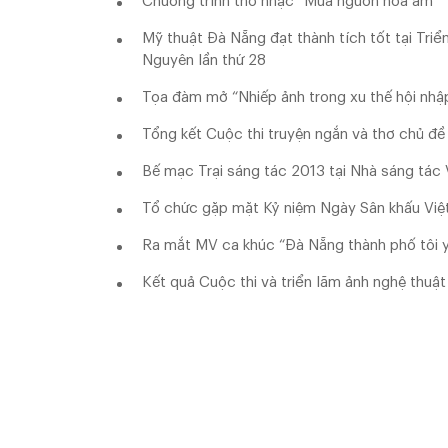
Chương trình thơ nhạc “Mưa nguồn hòa âm”
Mỹ thuật Đà Nẵng đạt thành tích tốt tại Tri
Nguyên lần thứ 28
Tọa đàm mở “Nhiếp ảnh trong xu thế hội nhậ
Tổng kết Cuộc thi truyện ngắn và thơ chủ đề 
Bế mạc Trại sáng tác 2013 tại Nhà sáng tác
Tổ chức gặp mặt Kỷ niệm Ngày Sân khấu Vi
Ra mắt MV ca khúc “Đà Nẵng thành phố tôi 
Kết quả Cuộc thi và triển lãm ảnh nghệ thuậ