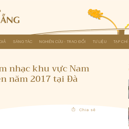
GIẢ
SÁNG TÁC
NGHIÊN CỨU - TRAO ĐỔI
TƯ LIỆU
TẠP CH
Các kỳ Đại hội Liên hiệp Hội
Âm nhạc khu vực Nam
ên năm 2017 tại Đà
Chia sẻ