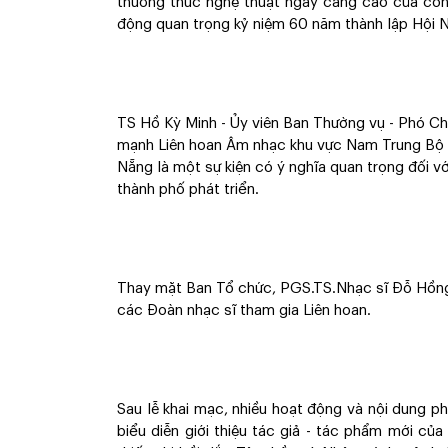
thưởng thức nghệ thuật ngày càng cao của công
động quan trọng kỷ niệm 60 năm thành lập Hội N
TS Hồ Kỳ Minh - Ủy viên Ban Thường vụ - Phó C
mạnh Liên hoan Âm nhạc khu vực Nam Trung Bộ 
Nẵng là một sự kiện có ý nghĩa quan trọng đối v
thành phố phát triển.
Thay mặt Ban Tổ chức, PGS.TS.Nhạc sĩ Đỗ Hồng
các Đoàn nhạc sĩ tham gia Liên hoan.
Sau lễ khai mạc, nhiều hoạt động và nội dung ph
biểu diễn giới thiệu tác giả - tác phẩm mới củ