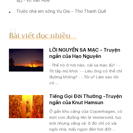
谣) - Võ Văn Hòe
Trước nhà em sông Vu Gia – Thơ Thanh Quế
Bài viết đọc nhiều
LỜI NGUYỀN SA MẠC – Truyện
ngắn của Hạo Nguyên
- Thế nó ở nơi nào, cái sa mạc ấy? - -
Tít tắp mù khơi. - - Liệu ông có thể chỉ
đường không? - - Tôi ư? Làm sao tôi
có ...
Tiếng Gọi Đời Thường –Truyện
ngắn của Knut Hamsun
Ở gần khu cảng của Copenhagen, có
một con đường tên là Vestervold, tuy
mới nhưng vắng vẻ. ở đó chỉ có vài
ngôi nhà, mấy ngọn đèn hơi đốt ...