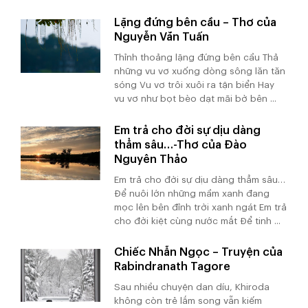
Lặng đứng bên cầu – Thơ của
Nguyễn Văn Tuấn
Thỉnh thoảng lặng đứng bên cầu Thả
những vu vơ xuống dòng sông lăn tăn
sóng Vu vơ trôi xuôi ra tận biển Hay
vu vơ như bọt bèo dạt mãi bờ bên ...
Em trả cho đời sự dịu dàng
thẳm sâu…-Thơ của Đào
Nguyên Thảo
Em trả cho đời sự dịu dàng thẳm sâu…
Để nuôi lớn những mầm xanh đang
mọc lên bên đỉnh trời xanh ngát Em trả
cho đời kiệt cùng nước mắt Để tinh ...
Chiếc Nhẫn Ngọc – Truyện của
Rabindranath Tagore
Sau nhiều chuyện dan díu, Khiroda
không còn trẻ lắm song vẫn kiếm