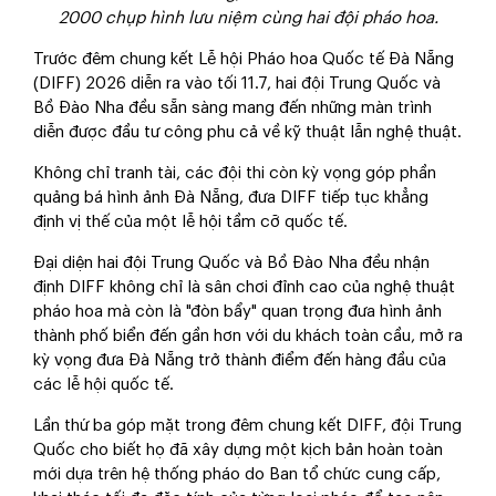
2000 chụp hình lưu niệm cùng hai đội pháo hoa.
Trước đêm chung kết Lễ hội Pháo hoa Quốc tế Đà Nẵng
(DIFF) 2026 diễn ra vào tối 11.7, hai đội Trung Quốc và
Bồ Đào Nha đều sẵn sàng mang đến những màn trình
diễn được đầu tư công phu cả về kỹ thuật lẫn nghệ thuật.
Không chỉ tranh tài, các đội thi còn kỳ vọng góp phần
quảng bá hình ảnh Đà Nẵng, đưa DIFF tiếp tục khẳng
định vị thế của một lễ hội tầm cỡ quốc tế.
Đại diện hai đội Trung Quốc và Bồ Đào Nha đều nhận
định DIFF không chỉ là sân chơi đỉnh cao của nghệ thuật
pháo hoa mà còn là "đòn bẩy" quan trọng đưa hình ảnh
thành phố biển đến gần hơn với du khách toàn cầu, mở ra
kỳ vọng đưa Đà Nẵng trở thành điểm đến hàng đầu của
các lễ hội quốc tế.
Lần thứ ba góp mặt trong đêm chung kết DIFF, đội Trung
Quốc cho biết họ đã xây dựng một kịch bản hoàn toàn
mới dựa trên hệ thống pháo do Ban tổ chức cung cấp,