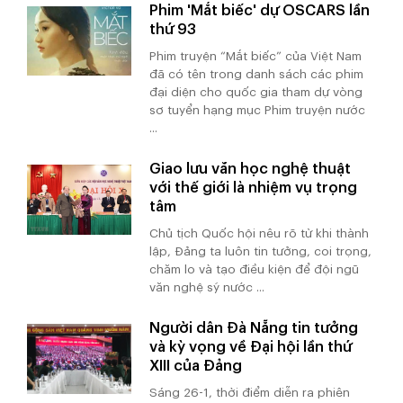
Phim 'Mắt biếc' dự OSCARS lần
thứ 93
Phim truyện “Mắt biếc” của Việt Nam
đã có tên trong danh sách các phim
đại diện cho quốc gia tham dự vòng
sơ tuyển hạng mục Phim truyện nước
...
Giao lưu văn học nghệ thuật
với thế giới là nhiệm vụ trọng
tâm
Chủ tịch Quốc hội nêu rõ từ khi thành
lập, Đảng ta luôn tin tưởng, coi trọng,
chăm lo và tạo điều kiện để đội ngũ
văn nghệ sỹ nước ...
Người dân Đà Nẵng tin tưởng
và kỳ vọng về Đại hội lần thứ
XIII của Đảng
Sáng 26-1, thời điểm diễn ra phiên