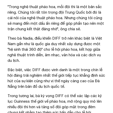
"Trong nghệ thuật pháo hoa, mỗi đội thi là một bản sắc
riêng. Chúng tôi rất tôn trọng đội Trung Quốc bởi đó là
cái nôi của nghệ thuật pháo hoa. Nhưng chúng tôi cũng
sẽ mang đến một dấu ấn riêng để góp phần tạo nên một
trận chung kết thật đáng nhớ", ông chia sẻ.
Theo bà Nadia, điều khiến DIFF trở nên khác biệt là Việt
Nam gần như là quốc gia duy nhất xây dựng được một
"hệ sinh thái 360 độ" cho lễ hội pháo hoa, kết hợp giữa
nghệ thuật trình diễn, âm nhạc, văn hóa và các dịch vụ
du lịch.
Đặc biệt, việc DIFF được vinh danh là một trong chín lễ
hội đáng trải nghiệm nhất thế giới tiếp tục khẳng định sức
hút của sự kiện cũng như vị thế ngày càng cao của Đà
Nẵng trên bản đồ du lịch quốc tế.
Trong tương lai, bà kỳ vọng DIFF có thể xác lập các kỷ
lục Guinness thế giới về pháo hoa, mở rộng quy mô lên
nhiều đội thi hơn và tăng số đội góp mặt trong đêm
chung kết nhằm tạo thêm sức hấp dẫn cho lễ hội.