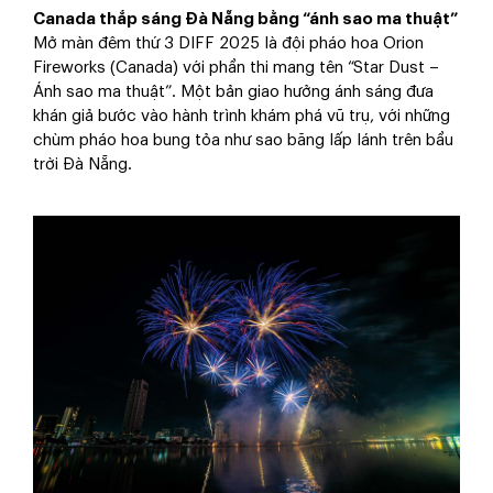
Canada thắp sáng Đà Nẵng bằng “ánh sao ma thuật”
Mở màn đêm thứ 3 DIFF 2025 là đội pháo hoa Orion
Fireworks (Canada) với phần thi mang tên “Star Dust –
Ánh sao ma thuật”. Một bản giao hưởng ánh sáng đưa
khán giả bước vào hành trình khám phá vũ trụ, với những
chùm pháo hoa bung tỏa như sao băng lấp lánh trên bầu
trời Đà Nẵng.