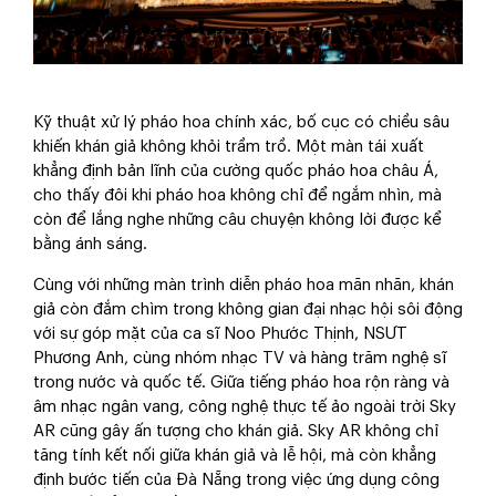
Kỹ thuật xử lý pháo hoa chính xác, bố cục có chiều sâu
khiến khán giả không khỏi trầm trồ. Một màn tái xuất
khẳng định bản lĩnh của cường quốc pháo hoa châu Á,
cho thấy đôi khi pháo hoa không chỉ để ngắm nhìn, mà
còn để lắng nghe những câu chuyện không lời được kể
bằng ánh sáng.
Cùng với những màn trình diễn pháo hoa mãn nhãn, khán
giả còn đắm chìm trong không gian đại nhạc hội sôi động
với sự góp mặt của ca sĩ Noo Phước Thịnh, NSƯT
Phương Anh, cùng nhóm nhạc TV và hàng trăm nghệ sĩ
trong nước và quốc tế. Giữa tiếng pháo hoa rộn ràng và
âm nhạc ngân vang, công nghệ thực tế ảo ngoài trời Sky
AR cũng gây ấn tượng cho khán giả. Sky AR không chỉ
tăng tính kết nối giữa khán giả và lễ hội, mà còn khẳng
định bước tiến của Đà Nẵng trong việc ứng dụng công