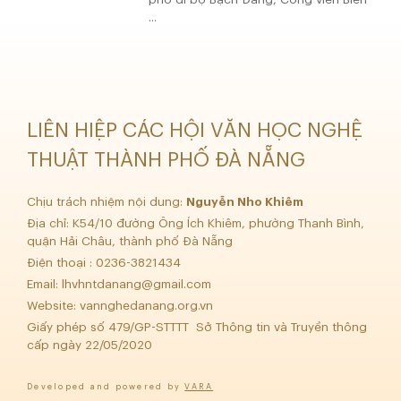
...
LIÊN HIỆP CÁC HỘI VĂN HỌC NGHỆ
THUẬT THÀNH PHỐ ĐÀ NẴNG
Chịu trách nhiệm nội dung:
Nguyễn Nho Khiêm
Địa chỉ: K54/10 đường Ông Ích Khiêm, phường Thanh Bình,
quận Hải Châu, thành phố Đà Nẵng
Điện thoại : 0236-3821434
Email:
lhvhntdanang@gmail.com
Website: vannghedanang.org.vn
Giấy phép số 479/GP-STTTT Sở Thông tin và Truyền thông
cấp ngày 22/05/2020
Developed and powered by
VARA