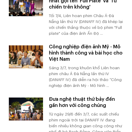
nhất gọi tên 'Full Plate' và 'Tử
chiến trên không'
Tối 7/4, Liên hoan phim Châu Á-Đà
Nẵng lần thứ IV (DANAFF IV) đã khép lại
với chiến thắng thuộc về bộ phim "Full
plate" của điện ảnh Ấn Độ ...
Công nghiệp điện ảnh Mỹ - Mô
hình thành công và bài học cho
Việt Nam
Sáng 3/7, trong khuôn khổ Liên hoan
phim châu Á Đà Nẵng lần thứ IV
(DANAFF IV) đã diễn ra hội thảo “Công
nghiệp điện ảnh Mỹ - Mô hình ...
Đưa nghệ thuật thứ bảy đến
gần hơn với công chúng
Từ ngày 29/6 đến 3/7, các suất chiếu
phim ngoài trời tại DANAFF IV đang
biến nhiều không gian công cộng như
phố đi bộ Bạch Đằng, Công viên Biển