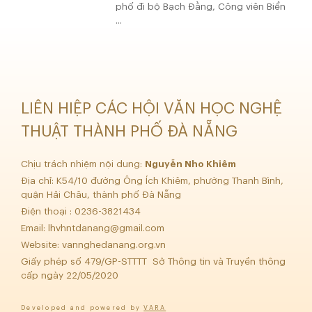
phố đi bộ Bạch Đằng, Công viên Biển
...
LIÊN HIỆP CÁC HỘI VĂN HỌC NGHỆ
THUẬT THÀNH PHỐ ĐÀ NẴNG
Chịu trách nhiệm nội dung:
Nguyễn Nho Khiêm
Địa chỉ: K54/10 đường Ông Ích Khiêm, phường Thanh Bình,
quận Hải Châu, thành phố Đà Nẵng
Điện thoại : 0236-3821434
Email:
lhvhntdanang@gmail.com
Website: vannghedanang.org.vn
Giấy phép số 479/GP-STTTT Sở Thông tin và Truyền thông
cấp ngày 22/05/2020
Developed and powered by
VARA