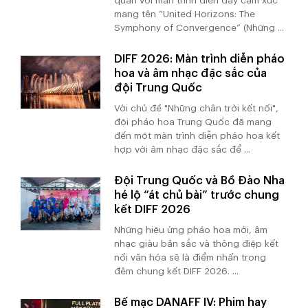
quân với màn trình diễn đầy cảm xúc
mang tên “United Horizons: The
Symphony of Convergence” (Những ...
DIFF 2026: Màn trình diễn pháo
hoa và âm nhạc đặc sắc của
đội Trung Quốc
Với chủ đề "Những chân trời kết nối",
đội pháo hoa Trung Quốc đã mang
đến một màn trình diễn pháo hoa kết
hợp với âm nhạc đặc sắc để ...
Đội Trung Quốc và Bồ Đào Nha
hé lộ “át chủ bài” trước chung
kết DIFF 2026
Những hiệu ứng pháo hoa mới, âm
nhạc giàu bản sắc và thông điệp kết
nối văn hóa sẽ là điểm nhấn trong
đêm chung kết DIFF 2026. ...
Bế mạc DANAFF IV: Phim hay