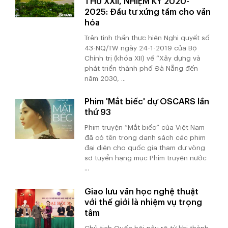
THỨ XXII, NHIỆM KỲ 2020-
2025: Đầu tư xứng tầm cho văn
hóa
Trên tinh thần thực hiện Nghị quyết số
43-NQ/TW ngày 24-1-2019 của Bộ
Chính trị (khóa XII) về “Xây dựng và
phát triển thành phố Đà Nẵng đến
năm 2030, ...
Phim 'Mắt biếc' dự OSCARS lần
thứ 93
Phim truyện “Mắt biếc” của Việt Nam
đã có tên trong danh sách các phim
đại diện cho quốc gia tham dự vòng
sơ tuyển hạng mục Phim truyện nước
...
Giao lưu văn học nghệ thuật
với thế giới là nhiệm vụ trọng
tâm