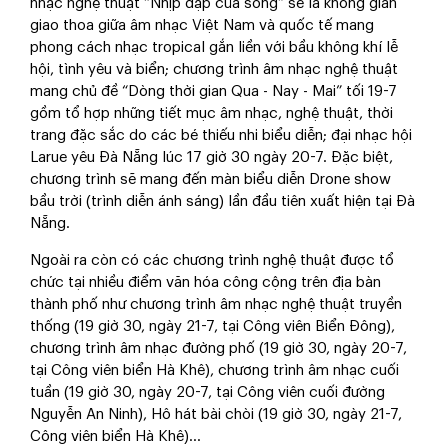
nhạc nghệ thuật “Nhịp đập của sóng” sẽ là không gian
giao thoa giữa âm nhạc Việt Nam và quốc tế mang
phong cách nhạc tropical gắn liền với bầu không khí lễ
hội, tình yêu và biển; chương trình âm nhạc nghệ thuật
mang chủ đề “Dòng thời gian Qua - Nay - Mai” tối 19-7
gồm tổ hợp những tiết mục âm nhạc, nghệ thuật, thời
trang đặc sắc do các bé thiếu nhi biểu diễn; đại nhạc hội
Larue yêu Đà Nẵng lúc 17 giờ 30 ngày 20-7. Đặc biệt,
chương trình sẽ mang đến màn biểu diễn Drone show
bầu trời (trình diễn ánh sáng) lần đầu tiên xuất hiện tại Đà
Nẵng.
Ngoài ra còn có các chương trình nghệ thuật được tổ
chức tại nhiều điểm văn hóa công cộng trên địa bàn
thành phố như chương trình âm nhạc nghệ thuật truyền
thống (19 giờ 30, ngày 21-7, tại Công viên Biển Đông),
chương trình âm nhạc đường phố (19 giờ 30, ngày 20-7,
tại Công viên biển Hà Khê), chương trình âm nhạc cuối
tuần (19 giờ 30, ngày 20-7, tại Công viên cuối đường
Nguyễn An Ninh), Hô hát bài chòi (19 giờ 30, ngày 21-7,
Công viên biển Hà Khê)...