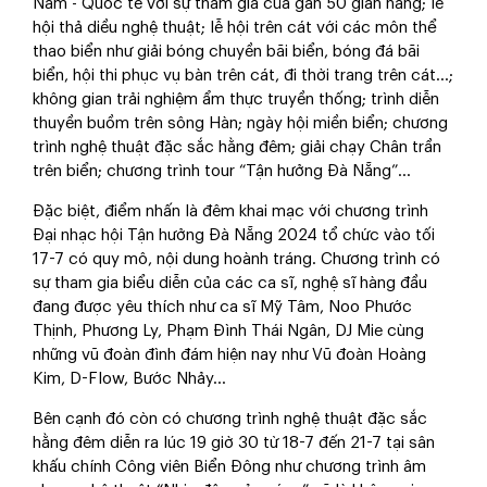
Nam - Quốc tế với sự tham gia của gần 50 gian hàng; lễ
hội thả diều nghệ thuật; lễ hội trên cát với các môn thể
thao biển như giải bóng chuyền bãi biển, bóng đá bãi
biển, hội thi phục vụ bàn trên cát, đi thời trang trên cát...;
không gian trải nghiệm ẩm thực truyền thống; trình diễn
thuyền buồm trên sông Hàn; ngày hội miền biển; chương
trình nghệ thuật đặc sắc hằng đêm; giải chạy Chân trần
trên biển; chương trình tour “Tận hưởng Đà Nẵng”...
Đặc biệt, điểm nhấn là đêm khai mạc với chương trình
Đại nhạc hội Tận hưởng Đà Nẵng 2024 tổ chức vào tối
17-7 có quy mô, nội dung hoành tráng. Chương trình có
sự tham gia biểu diễn của các ca sĩ, nghệ sĩ hàng đầu
đang được yêu thích như ca sĩ Mỹ Tâm, Noo Phước
Thịnh, Phương Ly, Phạm Đình Thái Ngân, DJ Mie cùng
những vũ đoàn đình đám hiện nay như Vũ đoàn Hoàng
Kim, D-Flow, Bước Nhảy…
Bên cạnh đó còn có chương trình nghệ thuật đặc sắc
hằng đêm diễn ra lúc 19 giờ 30 từ 18-7 đến 21-7 tại sân
khấu chính Công viên Biển Đông như chương trình âm