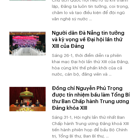
Chủ tịch Quốc hội nêu rõ từ khi thành
lập, Đảng ta luôn tin tưởng, coi trọng,
chăm lo và tạo điều kiện để đội ngũ
văn nghệ sỹ nước ...
Người dân Đà Nẵng tin tưởng
và kỳ vọng về Đại hội lần thứ
XIII của Đảng
Sáng 26-1, thời điểm diễn ra phiên
khai mạc Đại hội lần thứ XIII của Đảng,
hòa cùng khí thế phấn khởi của cả
nước, cán bộ, đảng viên và ...
Đồng chí Nguyễn Phú Trọng
được tín nhiệm bầu làm Tổng Bí
thư Ban Chấp hành Trung ương
Đảng khóa XIII
Sáng 31-1, Hội nghị lần thứ nhất Ban
Chấp hành Trung ương Đảng khoá XIII
tiến hành phiên họp để bầu Bộ Chính
trị, Tổng Bí thư, Ban Bí thư, ...