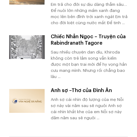
Em trả cho đời sự dịu dàng thẳm sâu…
Để nuôi lớn những mầm xanh đang
mọc lên bên đỉnh trời xanh ngát Em trả
cho đời kiệt cùng nước mắt Để tinh ...
Chiếc Nhẫn Ngọc – Truyện của
Rabindranath Tagore
Sau nhiều chuyện dan díu, Khiroda
không còn trẻ lắm song vẫn kiếm
được một bạn trai mới để hy vọng hắn
cưu mang mình. Nhưng rồi chẳng bao
lâu ...
Anh sợ –Thơ của Đình Ân
Anh sợ cái nhìn độ lượng của mẹ Nỗi
sợ này vài năm sau sẽ nguôi Anh sợ
cái nhìn khắt khe của em Nỗi sợ này
dăm năm sau sẽ nguôi ...