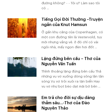
đường không? - - Tôi ư? Làm sao tôi
có ...
Tiếng Gọi Đời Thường –Truyện
ngắn của Knut Hamsun
Ở gần khu cảng của Copenhagen, có
một con đường tên là Vestervold, tuy
mới nhưng vắng vẻ. ở đó chỉ có vài
ngôi nhà, mấy ngọn đèn hơi đốt ...
Lặng đứng bên cầu – Thơ của
Nguyễn Văn Tuấn
Thỉnh thoảng lặng đứng bên cầu Thả
những vu vơ xuống dòng sông lăn tăn
sóng Vu vơ trôi xuôi ra tận biển Hay
vu vơ như bọt bèo dạt mãi bờ bên ...
Em trả cho đời sự dịu dàng
thẳm sâu…-Thơ của Đào
Nguyên Thảo