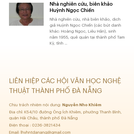
Nhà nghiên cứu, biên khảo
Huỳnh Ngọc Chiến
Nhà nghiên cứu, nhà biên khảo, dịch
giả Huỳnh Ngọc Chiến (các bút danh
khác: Hoàng Ngọc, Liêu Hân), sinh
năm 1955, quê quán tại thành phố Tam
Kỳ, tỉnh ...
LIÊN HIỆP CÁC HỘI VĂN HỌC NGHỆ
THUẬT THÀNH PHỐ ĐÀ NẴNG
Chịu trách nhiệm nội dung:
Nguyễn Nho Khiêm
Địa chỉ: K54/10 đường Ông Ích Khiêm, phường Thanh Bình,
quận Hải Châu, thành phố Đà Nẵng
Điện thoại : 0236-3821434
Email:
lhvhntdanang@gmail.com