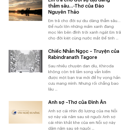
thẳm sâu…-Thơ của Đào
Nguyên Thảo
Em trả cho đời sự dịu dàng thẳm sâu…
Để nuôi lớn những mầm xanh đang
mọc lên bên đỉnh trời xanh ngát Em trả
cho đời kiệt cùng nước mắt Để tinh ...
Chiếc Nhẫn Ngọc – Truyện của
Rabindranath Tagore
Sau nhiều chuyện dan díu, Khiroda
không còn trẻ lắm song vẫn kiếm
được một bạn trai mới để hy vọng hắn
cưu mang mình. Nhưng rồi chẳng bao
lâu ...
Anh sợ –Thơ của Đình Ân
Anh sợ cái nhìn độ lượng của mẹ Nỗi
sợ này vài năm sau sẽ nguôi Anh sợ
cái nhìn khắt khe của em Nỗi sợ này
dăm năm sau sẽ nguôi ...