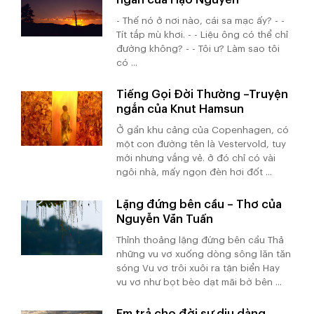
- Thế nó ở nơi nào, cái sa mạc ấy? - -
Tít tắp mù khơi. - - Liệu ông có thể chỉ
đường không? - - Tôi ư? Làm sao tôi
có ...
Tiếng Gọi Đời Thường –Truyện
ngắn của Knut Hamsun
Ở gần khu cảng của Copenhagen, có
một con đường tên là Vestervold, tuy
mới nhưng vắng vẻ. ở đó chỉ có vài
ngôi nhà, mấy ngọn đèn hơi đốt ...
Lặng đứng bên cầu – Thơ của
Nguyễn Văn Tuấn
Thỉnh thoảng lặng đứng bên cầu Thả
những vu vơ xuống dòng sông lăn tăn
sóng Vu vơ trôi xuôi ra tận biển Hay
vu vơ như bọt bèo dạt mãi bờ bên ...
Em trả cho đời sự dịu dàng