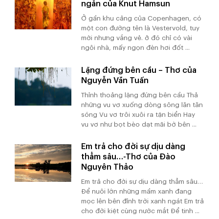
ngắn của Knut Hamsun
Ở gần khu cảng của Copenhagen, có
một con đường tên là Vestervold, tuy
mới nhưng vắng vẻ. ở đó chỉ có vài
ngôi nhà, mấy ngọn đèn hơi đốt ...
Lặng đứng bên cầu – Thơ của
Nguyễn Văn Tuấn
Thỉnh thoảng lặng đứng bên cầu Thả
những vu vơ xuống dòng sông lăn tăn
sóng Vu vơ trôi xuôi ra tận biển Hay
vu vơ như bọt bèo dạt mãi bờ bên ...
Em trả cho đời sự dịu dàng
thẳm sâu…-Thơ của Đào
Nguyên Thảo
Em trả cho đời sự dịu dàng thẳm sâu…
Để nuôi lớn những mầm xanh đang
mọc lên bên đỉnh trời xanh ngát Em trả
cho đời kiệt cùng nước mắt Để tinh ...