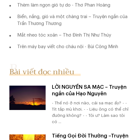
Thèm làm ngọn gió tự do - Thơ Phan Hoàng
Biển, nắng, gió và một chàng trai – Truyện ngắn của
Trần Thương Thương
Mắt nheo tóc xoăn – Thơ Đinh Thị Như Thúy
Trên máy bay viết cho cháu nội - Bùi Công Minh
Bài viết đọc nhiều
LỜI NGUYỀN SA MẠC – Truyện
ngắn của Hạo Nguyên
- Thế nó ở nơi nào, cái sa mạc ấy? - -
Tít tắp mù khơi. - - Liệu ông có thể chỉ
đường không? - - Tôi ư? Làm sao tôi
có ...
Tiếng Gọi Đời Thường –Truyện