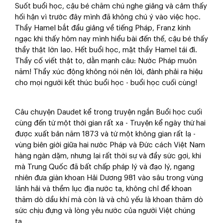
Suốt buổi học, cậu bé chăm chú nghe giảng và cảm thấy
hối hận vì trước đây mình đã không chú ý vào việc học.
Thầy Hamel bắt đầu giảng về tiếng Pháp, Franz kinh
ngạc khi thấy hôm nay mình hiểu bài đến thế, cậu bé thấy
thầy thật lớn lao. Hết buổi học, mặt thầy Hamel tái đi.
Thầy cố viết thật to, dằn mạnh câu: Nước Pháp muôn
năm! Thầy xúc động không nói nên lời, đành phải ra hiệu
cho mọi người kết thúc buổi học - buổi học cuối cùng!
Câu chuyện Daudet kể trong truyện ngắn Buổi học cuối
cùng đến từ một thời gian rất xa - Truyện kể ngày thứ hai
được xuất bản năm 1873 và từ một không gian rất lạ -
vùng biên giới giữa hai nước Pháp và Đức cách Việt Nam
hàng ngàn dặm, nhưng lại rất thời sự và đầy sức gợi, khi
mà Trung Quốc đã bất chấp pháp lý và đạo lý, ngang
nhiên đưa giàn khoan Hải Dương 981 vào sâu trong vùng
lãnh hải và thềm lục địa nước ta, không chỉ để khoan
thăm dò dầu khí mà còn là và chủ yếu là khoan thăm dò
sức chịu đựng và lòng yêu nước của người Việt chúng
ta…