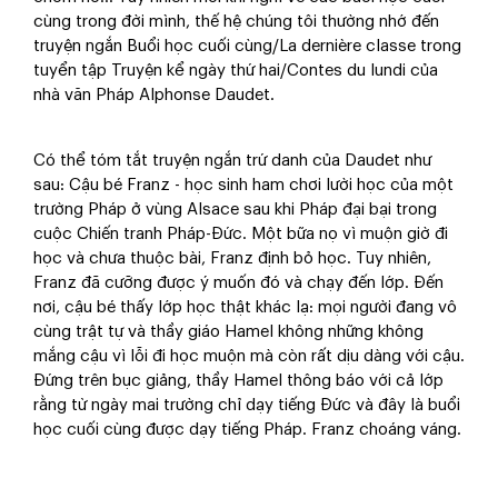
cùng trong đời mình, thế hệ chúng tôi thường nhớ đến
truyện ngắn Buổi học cuối cùng/La dernière classe trong
tuyển tập Truyện kể ngày thứ hai/Contes du lundi của
nhà văn Pháp Alphonse Daudet.
Có thể tóm tắt truyện ngắn trứ danh của Daudet như
sau: Cậu bé Franz - học sinh ham chơi lười học của một
trường Pháp ở vùng Alsace sau khi Pháp đại bại trong
cuộc Chiến tranh Pháp-Đức. Một bữa nọ vì muộn giờ đi
học và chưa thuộc bài, Franz định bỏ học. Tuy nhiên,
Franz đã cưỡng được ý muốn đó và chạy đến lớp. Đến
nơi, cậu bé thấy lớp học thật khác lạ: mọi người đang vô
cùng trật tự và thầy giáo Hamel không những không
mắng cậu vì lỗi đi học muộn mà còn rất dịu dàng với cậu.
Đứng trên bục giảng, thầy Hamel thông báo với cả lớp
rằng từ ngày mai trường chỉ dạy tiếng Đức và đây là buổi
học cuối cùng được dạy tiếng Pháp. Franz choáng váng.