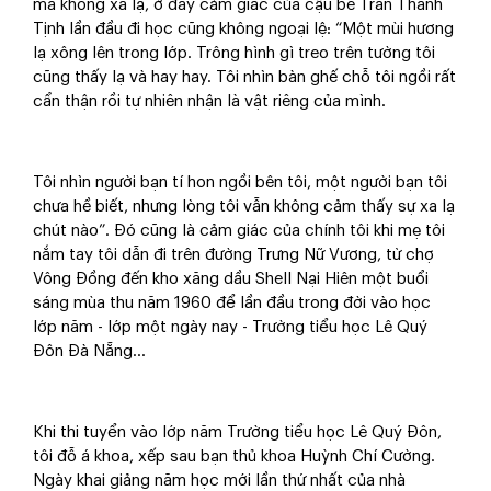
mà không xa lạ, ở đây cảm giác của cậu bé Trần Thanh
Tịnh lần đầu đi học cũng không ngoại lệ: “Một mùi hương
lạ xông lên trong lớp. Trông hình gì treo trên tường tôi
cũng thấy lạ và hay hay. Tôi nhìn bàn ghế chỗ tôi ngồi rất
cẩn thận rồi tự nhiên nhận là vật riêng của mình.
Tôi nhìn người bạn tí hon ngồi bên tôi, một người bạn tôi
chưa hề biết, nhưng lòng tôi vẫn không cảm thấy sự xa lạ
chút nào”. Đó cũng là cảm giác của chính tôi khi mẹ tôi
nắm tay tôi dẫn đi trên đường Trưng Nữ Vương, từ chợ
Vông Đồng đến kho xăng dầu Shell Nại Hiên một buổi
sáng mùa thu năm 1960 để lần đầu trong đời vào học
lớp năm - lớp một ngày nay - Trường tiểu học Lê Quý
Đôn Đà Nẵng…
Khi thi tuyển vào lớp năm Trường tiểu học Lê Quý Đôn,
tôi đỗ á khoa, xếp sau bạn thủ khoa Huỳnh Chí Cường.
Ngày khai giảng năm học mới lần thứ nhất của nhà