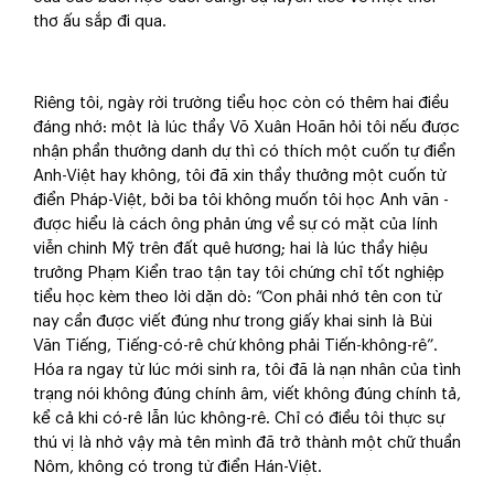
thơ ấu sắp đi qua.
Riêng tôi, ngày rời trường tiểu học còn có thêm hai điều
đáng nhớ: một là lúc thầy Võ Xuân Hoãn hỏi tôi nếu được
nhận phần thưởng danh dự thì có thích một cuốn tự điển
Anh-Việt hay không, tôi đã xin thầy thưởng một cuốn từ
điển Pháp-Việt, bởi ba tôi không muốn tôi học Anh văn -
được hiểu là cách ông phản ứng về sự có mặt của lính
viễn chinh Mỹ trên đất quê hương; hai là lúc thầy hiệu
trưởng Phạm Kiển trao tận tay tôi chứng chỉ tốt nghiệp
tiểu học kèm theo lời dặn dò: “Con phải nhớ tên con từ
nay cần được viết đúng như trong giấy khai sinh là Bùi
Văn Tiếng, Tiếng-có-rê chứ không phải Tiến-không-rê”.
Hóa ra ngay từ lúc mới sinh ra, tôi đã là nạn nhân của tình
trạng nói không đúng chính âm, viết không đúng chính tả,
kể cả khi có-rê lẫn lúc không-rê. Chỉ có điều tôi thực sự
thú vị là nhờ vậy mà tên mình đã trở thành một chữ thuần
Nôm, không có trong từ điển Hán-Việt.