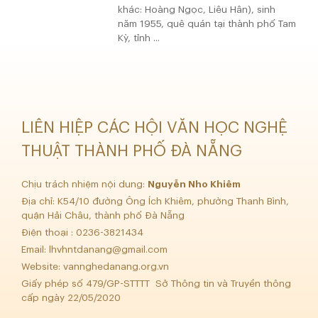
khác: Hoàng Ngọc, Liêu Hân), sinh
năm 1955, quê quán tại thành phố Tam
Kỳ, tỉnh ...
LIÊN HIỆP CÁC HỘI VĂN HỌC NGHỆ
THUẬT THÀNH PHỐ ĐÀ NẴNG
Chịu trách nhiệm nội dung:
Nguyễn Nho Khiêm
Địa chỉ: K54/10 đường Ông Ích Khiêm, phường Thanh Bình,
quận Hải Châu, thành phố Đà Nẵng
Điện thoại : 0236-3821434
Email:
lhvhntdanang@gmail.com
Website: vannghedanang.org.vn
Giấy phép số 479/GP-STTTT Sở Thông tin và Truyền thông
cấp ngày 22/05/2020