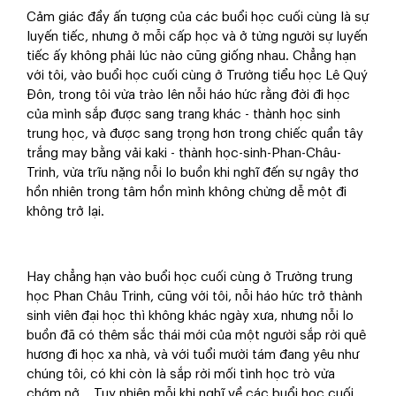
Cảm giác đầy ấn tượng của các buổi học cuối cùng là sự
luyến tiếc, nhưng ở mỗi cấp học và ở từng người sự luyến
tiếc ấy không phải lúc nào cũng giống nhau. Chẳng hạn
với tôi, vào buổi học cuối cùng ở Trường tiểu học Lê Quý
Đôn, trong tôi vừa trào lên nỗi háo hức rằng đời đi học
của mình sắp được sang trang khác - thành học sinh
trung học, và được sang trọng hơn trong chiếc quần tây
trắng may bằng vải kaki - thành học-sinh-Phan-Châu-
Trinh, vừa trĩu nặng nỗi lo buồn khi nghĩ đến sự ngây thơ
hồn nhiên trong tâm hồn mình không chừng dễ một đi
không trở lại.
Hay chẳng hạn vào buổi học cuối cùng ở Trường trung
học Phan Châu Trinh, cũng với tôi, nỗi háo hức trở thành
sinh viên đại học thì không khác ngày xưa, nhưng nỗi lo
buồn đã có thêm sắc thái mới của một người sắp rời quê
hương đi học xa nhà, và với tuổi mười tám đang yêu như
chúng tôi, có khi còn là sắp rời mối tình học trò vừa
chớm nở… Tuy nhiên mỗi khi nghĩ về các buổi học cuối