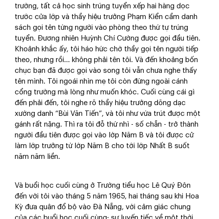
trường, tất cả học sinh trúng tuyển xếp hai hàng dọc
trước cửa lớp và thầy hiệu trưởng Phạm Kiển cầm danh
sách gọi tên từng người vào phòng theo thứ tự trúng
tuyển. Đương nhiên Huỳnh Chí Cường được gọi đầu tiên.
Khoảnh khắc ấy, tôi háo hức chờ thầy gọi tên người tiếp
theo, nhưng rồi… không phải tên tôi. Và đến khoảng bốn
chục bạn đã được gọi vào song tôi vẫn chưa nghe thấy
tên mình. Tôi ngoái nhìn mẹ tôi còn đứng ngoài cánh
cổng trường mà lòng như muốn khóc. Cuối cùng cái gì
đến phải đến, tôi nghe rõ thầy hiệu trưởng dõng dạc
xướng danh “Bùi Văn Tiến”, và tôi như vừa trút được một
gánh rất nặng. Thì ra tôi đỗ thứ nhì - số chẵn - trở thành
người đầu tiên được gọi vào lớp Năm B và tôi được cử
làm lớp trưởng từ lớp Năm B cho tới lớp Nhất B suốt
năm năm liền.
Và buổi học cuối cùng ở Trường tiểu học Lê Quý Đôn
đến với tôi vào tháng 5 năm 1965, hai tháng sau khi Hoa
Kỳ đưa quân đổ bộ vào Đà Nẵng, với cảm giác chung
của các buổi học cuối cùng: sự luyến tiếc về một thời