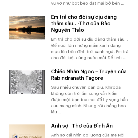
vu vơ như bọt bèo dạt mãi bờ bên ...
Em trả cho đời sự dịu dàng
thẳm sâu…-Thơ của Đào
Nguyên Thảo
Em trả cho đời sự dịu dàng thẳm sâu…
Để nuôi lớn những mầm xanh đang
mọc lên bên đỉnh trời xanh ngát Em trả
cho đời kiệt cùng nước mắt Để tinh ...
Chiếc Nhẫn Ngọc – Truyện của
Rabindranath Tagore
Sau nhiều chuyện dan díu, Khiroda
không còn trẻ lắm song vẫn kiếm
được một bạn trai mới để hy vọng hắn
cưu mang mình. Nhưng rồi chẳng bao
lâu ...
Anh sợ –Thơ của Đình Ân
Anh sợ cái nhìn độ lượng của mẹ Nỗi