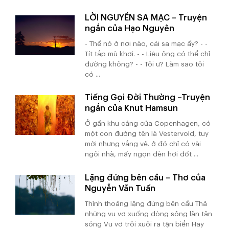
LỜI NGUYỀN SA MẠC – Truyện
ngắn của Hạo Nguyên
- Thế nó ở nơi nào, cái sa mạc ấy? - -
Tít tắp mù khơi. - - Liệu ông có thể chỉ
đường không? - - Tôi ư? Làm sao tôi
có ...
Tiếng Gọi Đời Thường –Truyện
ngắn của Knut Hamsun
Ở gần khu cảng của Copenhagen, có
một con đường tên là Vestervold, tuy
mới nhưng vắng vẻ. ở đó chỉ có vài
ngôi nhà, mấy ngọn đèn hơi đốt ...
Lặng đứng bên cầu – Thơ của
Nguyễn Văn Tuấn
Thỉnh thoảng lặng đứng bên cầu Thả
những vu vơ xuống dòng sông lăn tăn
sóng Vu vơ trôi xuôi ra tận biển Hay