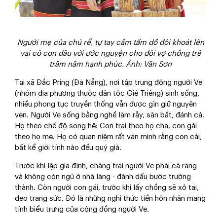
Người mẹ của chú rể, tự tay cầm tấm dồ đôi khoát lên
vai cô con dâu với ước nguyện cho đôi vợ chồng trẻ
trăm năm hạnh phúc. Ảnh: Văn Sơn
Tại xã Đắc Pring (Đà Nẵng), nơi tập trung đông người Ve
(nhóm địa phương thuộc dân tộc Gié Triêng) sinh sống,
nhiều phong tục truyền thống vẫn được gìn giữ nguyên
vẹn. Người Ve sống bằng nghề làm rẫy, săn bắt, đánh cá.
Họ theo chế độ song hệ: Con trai theo họ cha, con gái
theo họ mẹ. Họ có quan niệm rất văn minh rằng con cái,
bất kể giới tính nào đều quý giá.
Trước khi lập gia đình, chàng trai người Ve phải cà răng
và không còn ngủ ở nhà làng - đánh dấu bước trưởng
thành. Còn người con gái, trước khi lấy chồng sẽ xỏ tai,
đeo trang sức. Đó là những nghi thức tiền hôn nhân mang
tính biểu trưng của cộng đồng người Ve.