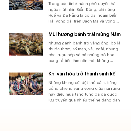
Trong các tỉnh/thành phố duyên hải
ngửa mặt nhìn Biển Đông, chỉ riêng
Huế và Đà Nẵng là có đài ngắm biển:
Hải Vọng đài trên Bạch Mã và Vọng ...
Mùi hương bánh trái mùng Năm
Những gánh bánh tro vàng óng, bó lá
thuốc thơm, rổ mận, vải, xoài, những
chai rượu nếp và cả những bó hoa
cúng tổ tiên làm nên một không ...
Khi văn hóa trở thành sinh kế
Những khung cửi dệt thổ cẩm, tiếng
cồng chiêng vang vọng giữa núi rừng
hay điệu múa tâng tung da dá được
lưu truyền qua nhiều thế hệ đang dần
...