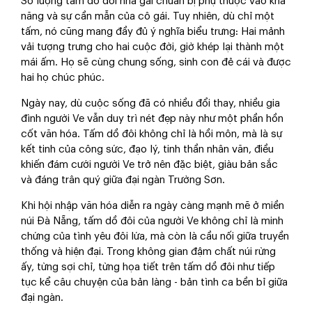
Số lượng tấm dồ đôi nhà gái chuẩn bị phụ thuộc vào khả
năng và sự cần mẫn của cô gái. Tuy nhiên, dù chỉ một
tấm, nó cũng mang đầy đủ ý nghĩa biểu trưng: Hai mảnh
vải tượng trưng cho hai cuộc đời, giờ khép lại thành một
mái ấm. Họ sẽ cùng chung sống, sinh con đẻ cái và được
hai họ chúc phúc.
Ngày nay, dù cuộc sống đã có nhiều đổi thay, nhiều gia
đình người Ve vẫn duy trì nét đẹp này như một phần hồn
cốt văn hóa. Tấm dồ đôi không chỉ là hồi môn, mà là sự
kết tinh của công sức, đạo lý, tinh thần nhân văn, điều
khiến đám cưới người Ve trở nên đặc biệt, giàu bản sắc
và đáng trân quý giữa đại ngàn Trường Sơn.
Khi hội nhập văn hóa diễn ra ngày càng mạnh mẽ ở miền
núi Đà Nẵng, tấm dồ đôi của người Ve không chỉ là minh
chứng của tình yêu đôi lứa, mà còn là cầu nối giữa truyền
thống và hiện đại. Trong không gian đậm chất núi rừng
ấy, từng sợi chỉ, từng họa tiết trên tấm dồ đôi như tiếp
tục kể câu chuyện của bản làng - bản tình ca bền bỉ giữa
đại ngàn.