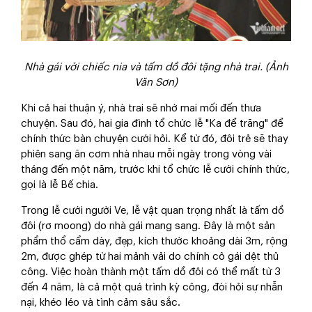
Nhà gái với chiếc nia và tấm dồ đôi tặng nhà trai. (Ảnh
Văn Sơn)
Khi cả hai thuận ý, nhà trai sẽ nhờ mai mối đến thưa
chuyện. Sau đó, hai gia đình tổ chức lễ "Ka để trăng" để
chính thức bàn chuyện cưới hỏi. Kể từ đó, đôi trẻ sẽ thay
phiên sang ăn cơm nhà nhau mỗi ngày trong vòng vài
tháng đến một năm, trước khi tổ chức lễ cưới chính thức,
gọi là lễ Bế chia.
Trong lễ cưới người Ve, lễ vật quan trọng nhất là tấm dồ
đôi (rơ moong) do nhà gái mang sang. Đây là một sản
phẩm thổ cẩm dày, đẹp, kích thước khoảng dài 3m, rộng
2m, được ghép từ hai mảnh vải do chính cô gái dệt thủ
công. Việc hoàn thành một tấm dồ đôi có thể mất từ 3
đến 4 năm, là cả một quá trình kỳ công, đòi hỏi sự nhẫn
nại, khéo léo và tình cảm sâu sắc.