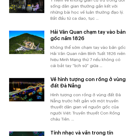
Ý niệm về không gian cư trú trong đời
sống dân gian thường gắn kết với
những bài học về luân thường đạo lý.
Bắt đầu từ ca dao, tục ...
Hải Vân Quan chạm tay vào bản
gốc năm 1826
Không thể sớm chạm tay vào bản gốc
Hải Vân Quan năm Bính Tuất 1826 niên
hiệu Minh Mạng thứ 7 nếu không có
cái bắt tay “lịch sử” giữa ...
Về hình tượng con rồng ở vùng
đất Đà Nẵng
Hình tượng con rồng ở vùng đất Đà
Nẵng trước hết gắn với một truyền
thuyết dân gian về nguồn gốc của
người Việt: Truyền thuyết Con Rồng
cháu Tiên. ...
Tính nhạc và văn trong tín