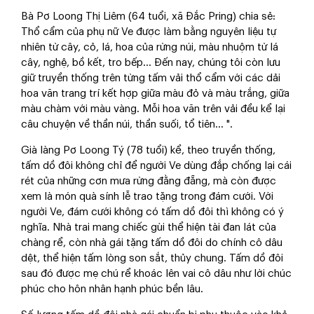
Bà Pơ Loong Thị Liêm (64 tuổi, xã Đắc Pring) chia sẻ:
Thổ cẩm của phụ nữ Ve được làm bằng nguyên liệu tự
nhiên từ cây, cỏ, lá, hoa của rừng núi, màu nhuộm từ lá
cây, nghệ, bồ kết, tro bếp… Đến nay, chúng tôi còn lưu
giữ truyền thống trên từng tấm vải thổ cẩm với các dải
hoa văn trang trí kết hợp giữa màu đỏ và màu trắng, giữa
màu chàm với màu vàng. Mỗi hoa văn trên vải đều kể lại
câu chuyện về thần núi, thần suối, tổ tiên... ".
Già làng Pơ Loong Tý (78 tuổi) kể, theo truyền thống,
tấm dồ đôi không chỉ để người Ve dùng đắp chống lại cái
rét của những cơn mưa rừng đằng đẵng, mà còn được
xem là món quà sính lễ trao tặng trong đám cưới. Với
người Ve, đám cưới không có tấm dồ đôi thì không có ý
nghĩa. Nhà trai mang chiếc gùi thể hiện tài đan lát của
chàng rể, còn nhà gái tặng tấm dồ đôi do chính cô dâu
dệt, thể hiện tấm lòng son sắt, thủy chung. Tấm dồ đôi
sau đó được mẹ chú rể khoác lên vai cô dâu như lời chúc
phúc cho hôn nhân hạnh phúc bền lâu.