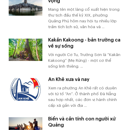
vọng
Mang tên một làng cổ xuất hiện trong
thư tịch đầu thế kỷ XIX, phường
Quảng Phú hôm nay hội tụ nhiều lớp
trầm tích lịch sử, văn hóa và ...
Kakăn Kakoong - bản trường ca
về sự sống
Với người Cơ Tu, Trường Sơn là “Kakăn
Kakoong” (Mẹ Rừng) - một cơ thể
sống linh thiêng. ...
An Khê xưa và nay
Xem ra phường An Khê rất có duyên
với từ tố “An”. Ở thành phố Đà Nẵng
sau hợp nhất, các đơn vị hành chính
cấp xã gắn với địa ...
Biển và căn tính con người xứ
Quảng