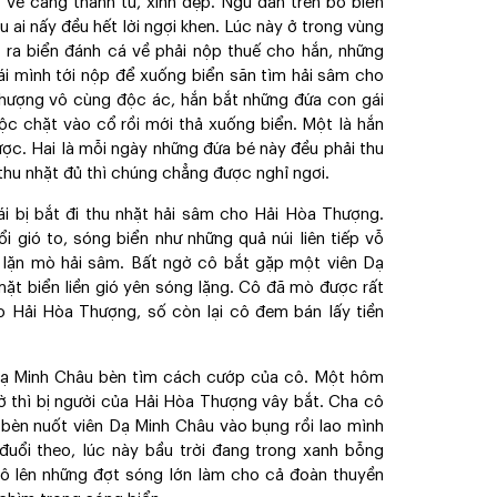
g vẻ càng thanh tú, xinh đẹp. Ngư dân trên bờ biển
u ai nấy đều hết lời ngợi khen. Lúc này ở trong vùng
 ra biển đánh cá về phải nộp thuế cho hắn, những
i mình tới nộp để xuống biển săn tìm hải sâm cho
Thượng vô cùng độc ác, hắn bắt những đứa con gái
ộc chặt vào cổ rồi mới thả xuống biển. Một là hắn
ược. Hai là mỗi ngày những đứa bé này đều phải thu
thu nhặt đủ thì chúng chẳng được nghỉ ngơi.
i bị bắt đi thu nhặt hải sâm cho Hải Hòa Thượng.
i gió to, sóng biển như những quả núi liên tiếp vỗ
 lặn mò hải sâm. Bất ngờ cô bắt gặp một viên Dạ
mặt biển liền gió yên sóng lặng. Cô đã mò được rất
o Hải Hòa Thượng, số còn lại cô đem bán lấy tiền
Dạ Minh Châu bèn tìm cách cướp của cô. Một hôm
bờ thì bị người của Hải Hòa Thượng vây bắt. Cha cô
 bèn nuốt viên Dạ Minh Châu vào bụng rồi lao mình
đuổi theo, lúc này bầu trời đang trong xanh bỗng
xô lên những đợt sóng lớn làm cho cả đoàn thuyền