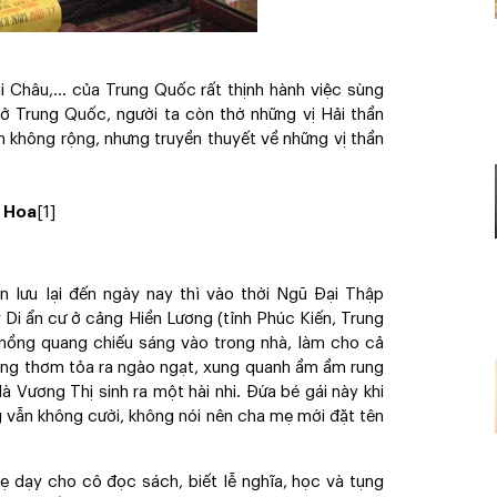
ài Châu,… của Trung Quốc rất thịnh hành việc sùng
 ở Trung Quốc, người ta còn thờ những vị Hải thần
n không rộng, nhưng truyền thuyết về những vị thần
i Hoa
[1]
n lưu lại đến ngày nay thì vào thời Ngũ Đại Thập
Di ẩn cư ở cảng Hiền Lương (tỉnh Phúc Kiến, Trung
hồng quang chiếu sáng vào trong nhà, làm cho cả
ương thơm tỏa ra ngào ngạt, xung quanh ầm ầm rung
 Vương Thị sinh ra một hài nhi. Đứa bé gái này khi
g vẫn không cười, không nói nên cha mẹ mới đặt tên
ẹ dạy cho cô đọc sách, biết lễ nghĩa, học và tụng