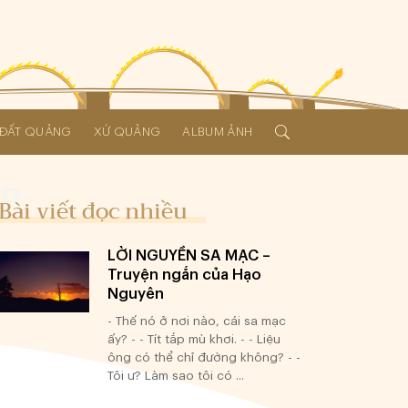
Í ĐẤT QUẢNG
XỨ QUẢNG
ALBUM ẢNH
Bài viết đọc nhiều
LỜI NGUYỀN SA MẠC –
Truyện ngắn của Hạo
Nguyên
- Thế nó ở nơi nào, cái sa mạc
ấy? - - Tít tắp mù khơi. - - Liệu
ông có thể chỉ đường không? - -
Tôi ư? Làm sao tôi có ...