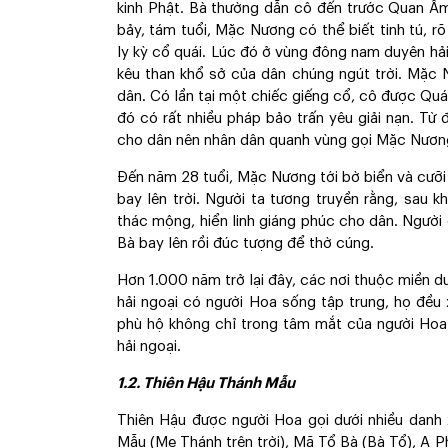
kinh Phật. Bà thường dẫn cô đến trước Quan Â
bảy, tám tuổi, Mặc Nương có thể biết tinh tú, rõ
ly kỳ cổ quái. Lúc đó ở vùng đông nam duyên hải, 
kêu than khổ sở của dân chúng ngút trời. Mặc N
dân. Có lần tại một chiếc giếng cổ, cô được Q
đó có rất nhiều pháp bảo trấn yêu giải nạn. T
cho dân nên nhân dân quanh vùng gọi Mặc Nươn
Đến năm 28 tuổi, Mặc Nương tới bờ biển và cưỡi
bay lên trời. Người ta tương truyền rằng, sau k
thác mộng, hiển linh giáng phúc cho dân. Người
Bà bay lên rồi đúc tượng để thờ cúng.
Hơn 1.000 năm trở lại đây, các nơi thuộc miền d
hải ngoại có người Hoa sống tập trung, họ đều 
phù hộ không chỉ trong tâm mắt của người Hoa
hải ngoại.
1.2. Thiên Hậu Thánh Mẫu
Thiên Hậu được người Hoa gọi dưới nhiều danh
Mẫu (Mẹ Thánh trên trời), Mã Tổ Bà (Bà Tổ), A 