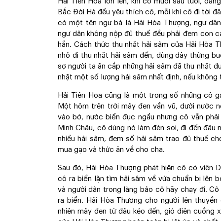
Hải Tiên Hoa lớn lên, khi cô mười sáu tuổi, dán
Bắc Đới Hà đều yêu thích cô, mỗi khi cô đi tới đâ
có một tên ngư bá là Hải Hòa Thượng, ngư dân
ngư dân không nộp đủ thuế đều phải đem con cá
hắn. Cách thức thu nhặt hải sâm của Hải Hòa 
nhỏ đi thu nhặt hải sâm đến, dùng dây thừng bu
sợ người ta ăn cắp những hải sâm đã thu nhặt đ
nhặt một số lượng hải sâm nhất định, nếu không 
Hải Tiên Hoa cũng là một trong số những cô gá
Một hôm trên trời mây đen vần vũ, dưới nước nổ
vào bờ, nước biển đục ngầu nhưng cô vẫn phải
Minh Châu, cô dùng nó làm đèn soi, đi đến đâu 
nhiều hải sâm, đem số hải sâm trao đủ thuế ch
mua gạo và thức ăn về cho cha.
Sau đó, Hải Hòa Thượng phát hiện cô có viên 
cô ra biển lặn tìm hải sâm về vừa chuẩn bị lên 
và người dân trong làng bảo cô hãy chạy đi. Cô
ra biển. Hải Hòa Thượng cho người lên thuyền 
nhiên mây đen từ đâu kéo đến, gió điên cuồng 