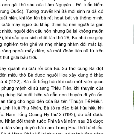
là con gái thứ sáu của Lâm Nguyện - Đô tuần kiểm
rung Quốc). Tương truyền khi Bà mới sinh ra đã có
ất hiện, khi lớn lên bà rất hoạt bát và thông minh,
ả, cưỡi mây ngao du khắp thiên hạ nên người ta gán
ất nhiều người đến cầu hôn nhưng Bà lại không muốn
, khi sắp qua sinh nhật lần thứ 28, Bà nhờ mẹ giúp
ng nghiêm trên ghế và nhẹ nhàng nhắm đôi mắt lại.
n rộng ngoài mấy dặm, và một đoàn tiên nữ từ trên
 hút giữa bầu trời.
xoay quanh sự cứu rỗi của Bà. Sự thờ cúng Bà đột
ều đền miếu thờ Bà được người Hoa xây dựng ở khắp
4 (1122), Bà nổi tiếng hơn khi cứu một viên quan
g phụng mệnh đi sứ sang Triều Tiên, khi thuyền của
ng dưng Bà xuất hiện và dẫn con thuyền đi yên ổn.
ban tặng cho ngôi đền của Bà tên “Thuận Tế Miếu”.
 Linh Huệ Phu Nhân, Bà tỏ ra đặc biệt hữu hiệu khi
ốc. Năm Tống Quang Hy thứ 3 (1192), do bắt được
u Nhân đổi thành tước Phi và vài năm sau Bà được
cư dân vùng duyên hải nam Trung Hoa thờ tự nhiều.