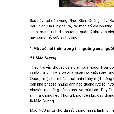
Sau này, tại các vùng Phúc Kiến, Quảng Tây, Đ
bái Thiên Hậu. Ngoài ra, tại một số địa phương
khác, mang tính địa phương, quản lý khu vực biể
này cũng hết sức sinh động.
1. Một số hải thần trong tín ngưỡng của ngườ
1.1. Mặc Nương
Theo truyền thuyết dân gian của người Hoa cò
Quốc (907 - 979), vợ của quan Đô tuần Lâm Duy 
Quốc), một hôm bất chợt nhìn thấy một luồng 
căn nhà phát ra những ánh hào quang rực rỡ, h
chuyển tựa tiếng sấm xuân, vợ của Lâm Duy Di là
sinh ra không kêu, không khóc, đến lúc đầy thán
là Mặc Nương.
Mặc Nương từ nhỏ đã rất thông minh, lanh lẹ, m