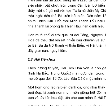
Trên tấm bia đá được dựng năm 1228 tại đền thờ
siêu nhiên bất chợt hiện trong đêm bên bờ biể
thấy một cô gái nói với họ: “Ta là nữ thần My Châ
một ngôi đền thờ Bà trên bãi biển. Đến năm 1
chức Thiên Hậu. Đến thời Minh Thành Tổ Châu Đ
nhà Thanh lại phong là Thiên Hậu, nên danh hiệu
Hơn mười thế kỷ trôi qua, từ đời Tống, Nguyên, 
Hoa đã thêu dệt lên rất nhiều câu chuyện về sự
tự Bà. Bà đã trở thành vị thần Biển, vị Hải thần
đầy gian nan, nguy hiểm.
1.3. Hải Tiên Hoa
Theo tương truyền, Hải Tiên Hoa vốn là con g
(tỉnh Hà Bắc, Trung Quốc) mà người dân trong v
mẹ cô qua đời. Từ đó, Lão Đầu Cá ở một mình nu
Một hôm ông lão ra biển đánh cá, ông nhìn thấ
tươi đẹp, lá xanh non mơn mởn giống hệt đôi 
con và lấy tên hoa đặt tên cho con mình là Hải T