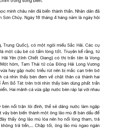
 chìm trong sóng biển.
ngọc minh châu nên đã biến thành thần. Nhân dân đã
im Sơn Chủy. Ngày 18 tháng 4 hàng năm là ngày hội
g, Trung Quốc), có một ngôi miếu Sắc Hải. Các cụ
 là một cậu bé có tấm lòng tốt. Truyện kể rằng, từ
Hải Yên (tỉnh Chiết Giang) có thị trấn tên là Vọng
ng. Một hôm, Tam Thái tử của Đông Hải Long Vương
 vừa hay gặp nước triều rút nên bị mắc cạn trên bờ
nh cá nhìn thấy bèn đem về chặt thân cá thành hai
 Âm Bồ Tát trên trời nhìn thấy bèn dùng phất trần
biển. Hai mảnh cá vừa gặp nước bèn ráp lại với nhau
 bèn nổi trận lôi đình, thề sẽ dâng nước làm ngập
t vậy bèn biến thành một ông lão mù đi bán dầu để
 đây thấy ông lão mù lòa nên họ nổi lòng tham, trả
ại không trả tiền,… Chặp tối, ông lão mù ngao ngán