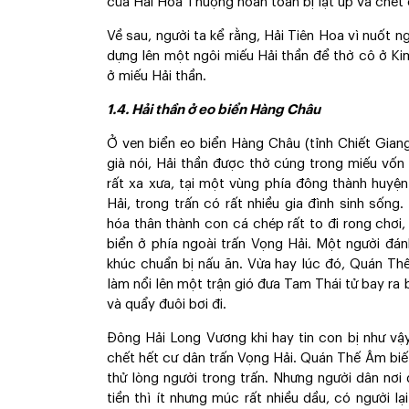
của Hải Hòa Thượng hoàn toàn bị lật úp và chết
Về sau, người ta kể rằng, Hải Tiên Hoa vì nuốt 
dựng lên một ngôi miếu Hải thần để thờ cô ở K
ở miếu Hải thần.
1.4. Hải thần ở eo biển Hàng Châu
Ở ven biển eo biển Hàng Châu (tỉnh Chiết Gian
già nói, Hải thần được thờ cúng trong miếu vốn
rất xa xưa, tại một vùng phía đông thành huyện 
Hải, trong trấn có rất nhiều gia đình sinh số
hóa thân thành con cá chép rất to đi rong chơi,
biển ở phía ngoài trấn Vọng Hải. Một người đá
khúc chuẩn bị nấu ăn. Vừa hay lúc đó, Quán Thế
làm nổi lên một trận gió đưa Tam Thái tử bay ra 
và quẩy đuôi bơi đi.
Đông Hải Long Vương khi hay tin con bị như vậy
chết hết cư dân trấn Vọng Hải. Quán Thế Âm biế
thử lòng người trong trấn. Nhưng người dân nơi
tiền thì ít nhưng múc rất nhiều dầu, có người l