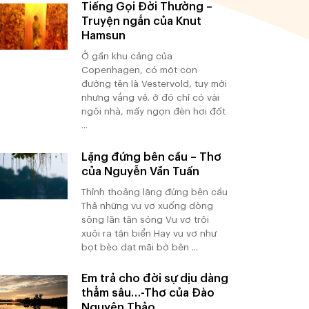
Tiếng Gọi Đời Thường –
Truyện ngắn của Knut
Hamsun
Ở gần khu cảng của
Copenhagen, có một con
đường tên là Vestervold, tuy mới
nhưng vắng vẻ. ở đó chỉ có vài
ngôi nhà, mấy ngọn đèn hơi đốt
...
Lặng đứng bên cầu – Thơ
của Nguyễn Văn Tuấn
Thỉnh thoảng lặng đứng bên cầu
Thả những vu vơ xuống dòng
sông lăn tăn sóng Vu vơ trôi
xuôi ra tận biển Hay vu vơ như
bọt bèo dạt mãi bờ bên ...
Em trả cho đời sự dịu dàng
thẳm sâu…-Thơ của Đào
Nguyên Thảo