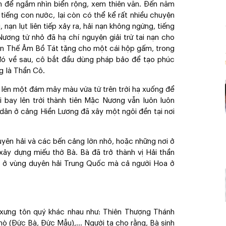
m để ngắm nhìn biển rộng, xem thiên văn. Đến năm
 tiếng con nước, lại còn có thể kể rất nhiều chuyện
nạn lụt liên tiếp xảy ra, hải nạn không ngừng, tiếng
ương từ nhỏ đã hạ chí nguyện giải trừ tai nạn cho
uán Thế Âm Bồ Tát tặng cho một cái hộp gấm, trong
ừ đó về sau, cô bắt đầu dùng pháp bảo để tạo phúc
g là Thần Cô.
 lên một đám mây màu vừa từ trên trời hạ xuống để
hi bay lên trời thành tiên Mặc Nương vẫn luôn luôn
 dân ở cảng Hiền Lương đã xây một ngôi đền tại nơi
uyên hải và các bến cảng lớn nhỏ, hoặc những nơi ở
xây dựng miếu thờ Bà. Bà đã trở thành vị Hải thần
 ở vùng duyên hải Trung Quốc mà cả người Hoa ở
 xưng tôn quý khác nhau như: Thiên Thượng Thánh
Phò (Đức Bà, Đức Mẫu),… Người ta cho rằng, Bà sinh