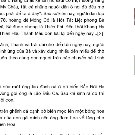
 Bà ở Hàng Châu kể lại như sau: có một luồng sáng
n My Châu, tất cả những người dân ở nơi đó đều mơ
u, phải để ta ở đây”. Sau sự kiện này, người dân lập
278, hoàng đế Mông Cổ là Hốt Tất Liệt phong Bà
ệ, Bà được phong là Thiên Phi. Đến thời Khang Hy
 Thiên Hậu Thánh Mẫu còn lưu lại đến ngày nay…
[2]
Minh, Thanh và trải dài cho đến tận ngày nay, người
 linh ứng của Bà và xây dựng nhiều đền miếu để thờ
 luôn theo cùng con người trên các chuyến hải trình
ái của một ông lão đánh cá ở bờ biển Bắc Đới Hà
ùng gọi ông là Lão Đầu Cá. Sau khi sinh ra cô thì
ôi con.
y trên ghềnh đá cạnh bờ biển mọc lên một bông hoa
má của con gái mình nên ông đem hoa về tặng cho
iên Hoa.