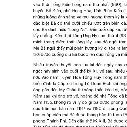
vào thời Tống Kiến Long năm thứ nhất (960), 
huyện Bồ Điền, phủ Hưng Hóa, tỉnh Phúc Kiến (T
những luồng ánh sáng và mùi hương thơm kỳ lạ xu
đặc biệt Bà có thể cưỡi chiếu lướt trên biển c
cho Bà danh hiệu “Long Nữ”. Đến tuổi cập kê, r
lấy chồng. Đến thời Tống Ung Hy năm thứ 4 (987)
mình trang điểm thật lộng lẫy, sau đó ngồi tra
Mẹ Bà ngửi thấy mùi phấn hương kỳ dị tỏa ra la
trời bước xuống dìu Bà bước lên đuôi rồng và mất
Nhiều truyền thuyết còn lưu lại đến ngày nay 
ngột nảy sinh vào cuối thế kỷ XI, về sau, nhi
nơi. Vào năm Tuyên Hòa Tống Huy Tông năm thứ 
triều đình là Cấp sự trung Lộ Doãn Địch khi ôn
ông gần đến My Châu thì sóng thần kéo tới, bỗ
Năm sau khi ông trở về, hoàng đế nhà Tống đã 
Năm 1155, không rõ vì lý do gì bà được phong là
cứu trận hạn hán năm 1187 và 1190 ở Trung Qu
bọn cướp biển mà Bà được thăng bậc từ tước Ph
phong Thánh Phi. Đến đầu thế kỷ XIII, Bà được 