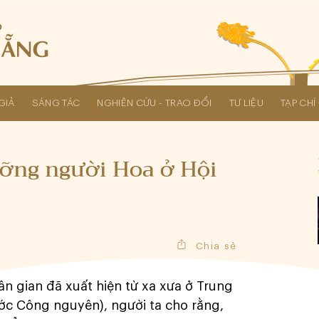
GIẢ
SÁNG TÁC
NGHIÊN CỨU - TRAO ĐỔI
TƯ LIỆU
TẠP CH
Các kỳ Đại hội Liên hiệp Hội
ưỡng người Hoa ở Hội
Chia sẻ
ân gian đã xuất hiện từ xa xưa ở Trung
ước Công nguyên), người ta cho rằng,