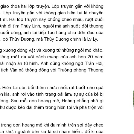
giao thoa hai lớp truyện. Lớp truyện gắn với không
h. Lớp truyện gắn với không gian hiện tại là chuyện
t sĩ. Hai lớp truyện này chồng chéo nhau, rượt đuổi
nh đi tìm Thùy Linh, người mà anh suốt đời thương
cuối cùng, anh lại tiếp tục hứng chịu đớn đau của
h, có Thùy Dương, mà Thùy Dương chính là Ly Ly.
ằng xương động vật và xương từ những ngôi mộ khác,
 lòng một dạ với cách mạng của anh hơn 20 năm
hải nhận án tử hình. Anh cũng không ngờ Trần Hới,
ủ tịch Văn xã thông đồng với Trưởng phòng Thương
 Hiện tại còn bồi thêm nhức nhối, rát buốt cho quá
kia, anh rơi vào tình trạng oái ăm: tự sự của kẻ bị
ương. Sau mỗi cơn hoang mê, Hoàng chẳng nhớ gì
hư được kéo dài thêm trong hiện tại và pha trộn với
t trong cơn hoang mê khi đu mình trên sợi dây cheo
á khứ, ngoảnh bên kia là sự nham hiểm, đố kị của