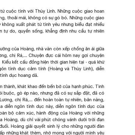
từ cuộc tình với Thùy Linh. Những cuộc giao hoan
ng, thoải mái, không có sự gò bó. Những cuộc giao
uy không xuất phát từ tình yêu nhưng biểu đạt nhiều
ền tự do, quyền sống, khẳng định nhu cầu tự nhiên
tưởng của Hoàng, nhà văn còn xếp chồng ân ái giữa
ương, chị Rá,... Chuyện đực cái hôm nay gợi chuyện
Kiểu kết cấu đồng hiện thời gian hiện tại - quá khứ
ngôn tình dục cảm tính (Hoàng và Thùy Linh), diễn
 tình dục hoang dã.
n thành, khát khao đến bến bờ của hạnh phúc. Tình
rói buộc, gò ép nào, nhưng đã có sự sắp đặt, đã có
Lương, chị Rá,... đến hoàn toàn tự nhiên, bản năng,
ba diễn ngôn tình dục này, diễn ngôn tình dục của
 toàn bộ cảm xúc, hành động của Hoàng với những
ủa Hoàng, dù chỉ vài phút chóng vánh dưới trời đạn
đuối. Hoàng giải quyết sinh lý cho những người đàn
a lấp những khát thèm, nhớ mong với người mình yêu