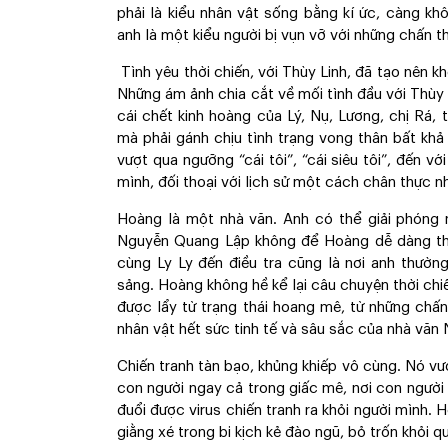
phải là kiểu nhân vật sống bằng kí ức, càng kh
anh là một kiểu người bị vụn vỡ với những chấn 
Tình yêu thời chiến, với Thùy Linh, đã tạo nên k
Những ám ảnh chia cắt về mối tình đầu với Thùy
cái chết kinh hoàng của Lý, Nụ, Lương, chị Rá, 
mà phải gánh chịu tình trạng vong thân bất khả
vượt qua ngưỡng “cái tôi”, “cái siêu tôi”, đến v
mình, đối thoại với lịch sử một cách chân thực n
Hoàng là một nhà văn. Anh có thể giải phóng 
Nguyễn Quang Lập không để Hoàng dễ dàng tho
cùng Ly Ly đến điều tra cũng là nơi anh thườ
sảng. Hoàng không hề kể lại câu chuyện thời ch
được lẩy từ trạng thái hoang mê, từ những ch
nhân vật hết sức tinh tế và sâu sắc của nhà vă
Chiến tranh tàn bạo, khủng khiếp vô cùng. Nó vư
con người ngay cả trong giấc mê, nơi con người
đuổi được virus chiến tranh ra khỏi người mình. H
giằng xé trong bi kịch kẻ đào ngũ, bỏ trốn khỏi q