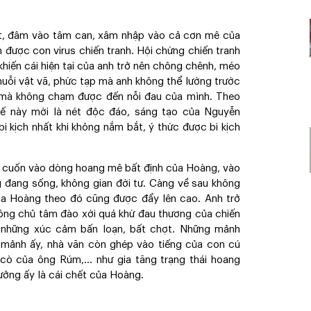
thịt, đâm vào tâm can, xâm nhập vào cả cơn mê của
 được con virus chiến tranh. Hội chứng chiến tranh
khiến cái hiện tại của anh trở nên chông chênh, méo
huỗi vật vã, phức tạp mà anh không thể lường trước
 mà không chạm được đến nỗi đau của mình. Theo
hế này mới là nét độc đáo, sáng tạo của Nguyễn
ị kịch nhất khi không nắm bắt, ý thức được bi kịch
bị cuốn vào dòng hoang mê bất định của Hoàng, vào
g đang sống, không gian đời tư. Càng về sau không
ủa Hoàng theo đó cũng được đẩy lên cao. Anh trở
không chủ tâm đào xới quá khứ đau thương của chiến
 những xúc cảm bấn loạn, bất chợt. Những mảnh
g mảnh ấy, nhà văn còn ghép vào tiếng của con cú
n cò của ông Rúm,... như gia tăng trạng thái hoang
ưởng ấy là cái chết của Hoàng.