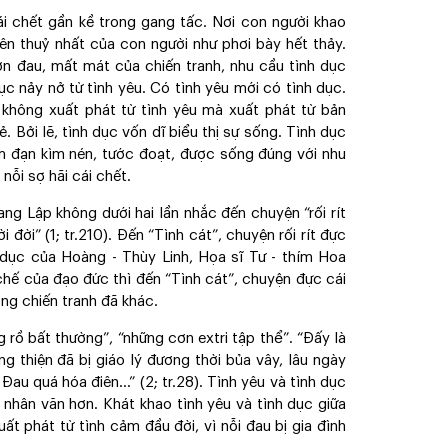
i chết gần kề trong gang tấc. Nơi con người khao
ên thuỷ nhất của con người như phơi bày hết thảy.
đớn đau, mất mát của chiến tranh, nhu cầu tình dục
c nảy nở từ tình yêu. Có tình yêu mới có tình dục.
không xuất phát từ tình yêu mà xuất phát từ bản
. Bởi lẽ, tình dục vốn dĩ biểu thị sự sống. Tình dục
om đạn kìm nén, tước đoạt, được sống đúng với nhu
nỗi sợ hãi cái chết.
g Lập không dưới hai lần nhắc đến chuyện “rối rít
ời” (1; tr.210). Đến “Tình cát”, chuyện rối rít đực
h dục của Hoàng - Thùy Linh, Họa sĩ Tư - thím Hoa
chế của đạo đức thì đến “Tình cát”, chuyện đực cái
ng chiến tranh đã khác.
rồ bất thường”, “những cơn extri tập thể”. “Đấy là
g thiện đã bị giáo lý đương thời bủa vây, lâu ngày
au quá hóa điên...” (2; tr.28). Tình yêu và tình dục
 nhân văn hơn. Khát khao tình yêu và tình dục giữa
uất phát từ tình cảm đầu đời, vì nỗi đau bị gia đình