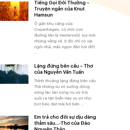
Tiếng Gọi Đời Thường –
Truyện ngắn của Knut
Hamsun
Ở gần khu cảng của
Copenhagen, có một con
đường tên là Vestervold, tuy mới
nhưng vắng vẻ. ở đó chỉ có vài
ngôi nhà, mấy ngọn đèn hơi đốt
...
Lặng đứng bên cầu – Thơ
của Nguyễn Văn Tuấn
Thỉnh thoảng lặng đứng bên cầu
Thả những vu vơ xuống dòng
sông lăn tăn sóng Vu vơ trôi
xuôi ra tận biển Hay vu vơ như
bọt bèo dạt mãi bờ bên ...
Em trả cho đời sự dịu dàng
thẳm sâu…-Thơ của Đào
Nguyên Thảo