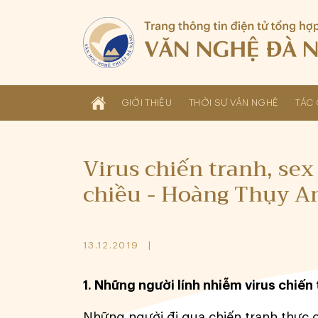
GIỚI THIỆU
THỜI SỰ VĂN NGHỆ
TÁC 
Virus chiến tranh, sex
chiều - Hoàng Thụy A
13.12.2019
1. Những người lính nhiễm virus chiến
Những người đi qua chiến tranh thực 