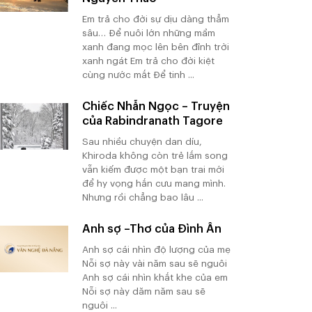
Em trả cho đời sự dịu dàng thẳm
sâu… Để nuôi lớn những mầm
xanh đang mọc lên bên đỉnh trời
xanh ngát Em trả cho đời kiệt
cùng nước mắt Để tinh ...
Chiếc Nhẫn Ngọc – Truyện
của Rabindranath Tagore
Sau nhiều chuyện dan díu,
Khiroda không còn trẻ lắm song
vẫn kiếm được một bạn trai mới
để hy vọng hắn cưu mang mình.
Nhưng rồi chẳng bao lâu ...
Anh sợ –Thơ của Đình Ân
Anh sợ cái nhìn độ lượng của mẹ
Nỗi sợ này vài năm sau sẽ nguôi
Anh sợ cái nhìn khắt khe của em
Nỗi sợ này dăm năm sau sẽ
nguôi ...