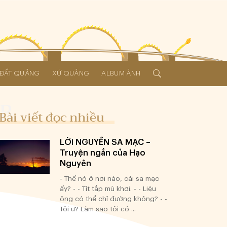
Í ĐẤT QUẢNG
XỨ QUẢNG
ALBUM ẢNH
Bài viết đọc nhiều
LỜI NGUYỀN SA MẠC –
Truyện ngắn của Hạo
Nguyên
- Thế nó ở nơi nào, cái sa mạc
ấy? - - Tít tắp mù khơi. - - Liệu
ông có thể chỉ đường không? - -
Tôi ư? Làm sao tôi có ...