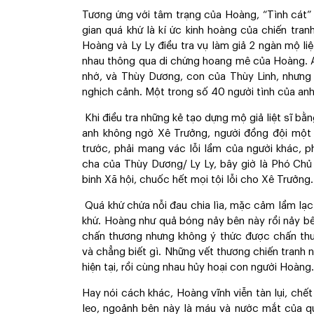
Tương ứng với tâm trạng của Hoàng, “Tình cát” 
gian quá khứ là kí ức kinh hoàng của chiến tran
Hoàng và Ly Ly điều tra vụ làm giả 2 ngàn mộ liệ
nhau thông qua di chứng hoang mê của Hoàng. A
nhớ, và Thùy Dương, con của Thùy Linh, nhưng 
nghịch cảnh. Một trong số 40 người tình của an
Khi điều tra những kẻ tạo dựng mộ giả liệt sĩ b
anh không ngờ Xê Trưởng, người đồng đội một
trước, phải mang vác lỗi lầm của người khác, p
cha của Thùy Dương/ Ly Ly, bây giờ là Phó Ch
binh Xã hội, chuốc hết mọi tội lỗi cho Xê Trưởng.
Quá khứ chứa nỗi đau chia lìa, mặc cảm lầm lạc.
khứ. Hoàng như quả bóng nảy bên này rồi nảy bên 
chấn thương nhưng không ý thức được chấn th
và chẳng biết gì. Những vết thương chiến tranh n
hiện tại, rồi cùng nhau hủy hoại con người Hoàng.
Hay nói cách khác, Hoàng vĩnh viễn tàn lụi, chế
leo, ngoảnh bên này là máu và nước mắt của qu