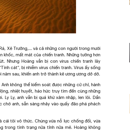
 Rá, Xê Trưởng,... và cả những con người trong mười
àn khốc, mất mát của chiến tranh. Những tưởng hơn
. Nhưng Hoàng vẫn bị con virus chiến tranh lây
Tình cát”, bị nhiễm virus chiến tranh. Virus ấy sống
 năm sau, khiến anh trở thành kẻ ương ương dở dở.
i. Anh không thể kiểm soát được những cử chỉ, hành
ộng, nhiệt huyết, háo hức truy tìm đến cùng những
i. Ly Ly, anh vẫn bị quá khứ xâm nhập, len lỏi. Dần
hực chờ anh, sẵn sàng nhảy vào quấy đảo phá phách
và cái tôi vô thức. Chúng vừa nỗ lực chống đối, vừa
ng trong tình trạng nửa tỉnh nửa mê. Hoàng không