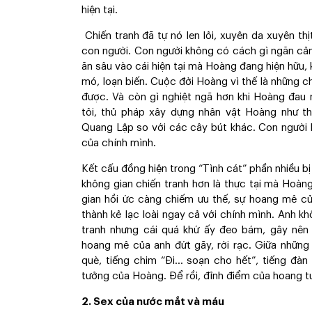
hiện tại.
Chiến tranh đã tự nó len lỏi, xuyên da xuyên 
con người. Con người không có cách gì ngăn cản
ăn sâu vào cái hiện tại mà Hoàng đang hiện hữu, 
mó, loạn biến. Cuộc đời Hoàng vì thế là những c
được. Và còn gì nghiệt ngã hơn khi Hoàng đau
tôi, thủ pháp xây dựng nhân vật Hoàng như t
Quang Lập so với các cây bút khác. Con người b
của chính mình.
Kết cấu đồng hiện trong “Tình cát” phần nhiều 
không gian chiến tranh hơn là thực tại mà Hoàn
gian hồi ức càng chiếm ưu thế, sự hoang mê c
thành kẻ lạc loài ngay cả với chính mình. Anh 
tranh nhưng cái quá khứ ấy đeo bám, gây nên
hoang mê của anh đứt gãy, rời rạc. Giữa nhữn
què, tiếng chim “Đi... soạn cho hết”, tiếng đà
tưởng của Hoàng. Để rồi, đỉnh điểm của hoang t
2. Sex của nước mắt và máu