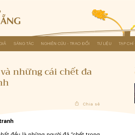
GIẢ
SÁNG TÁC
NGHIÊN CỨU - TRAO ĐỔI
TƯ LIỆU
TẠP CH
Các kỳ Đại hội Liên hiệp Hội
 và những cái chết đa
nh
Chia sẻ
 tranh
chất đều là những người đã “chết trong