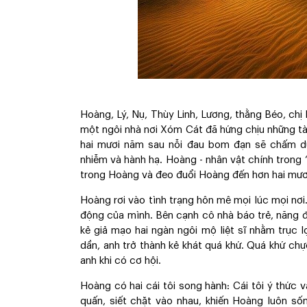
Hoàng, Lý, Nụ, Thùy Linh, Lương, thằng Béo, chị
một ngôi nhà nơi Xóm Cát đã hứng chịu những t
hai mươi năm sau nỗi đau bom đạn sẽ chấm dứt
nhiễm và hành hạ. Hoàng - nhân vật chính trong “
trong Hoàng và đeo đuổi Hoàng đến hơn hai mươi
Hoàng rơi vào tình trạng hôn mê mọi lúc mọi nơ
động của mình. Bên cạnh cô nhà báo trẻ, năng đ
kẻ giả mạo hai ngàn ngôi mộ liệt sĩ nhằm trục lợ
dần, anh trở thành kẻ khát quá khứ. Quá khứ c
anh khi có cơ hội.
Hoàng có hai cái tôi song hành: Cái tôi ý thức 
quấn, siết chặt vào nhau, khiến Hoàng luôn số