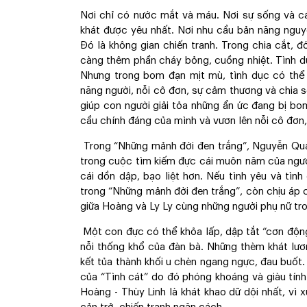
Nơi chỉ có nước mắt và máu. Nơi sự sống và cá
khát được yêu nhất. Nơi nhu cầu bản năng nguy
Đó là không gian chiến tranh. Trong chia cắt, 
càng thêm phần cháy bỏng, cuồng nhiệt. Tình dụ
Nhưng trong bom đạn mịt mù, tình dục có thể 
năng người, nỗi cô đơn, sự cảm thương và chia sẻ
giúp con người giải tỏa những ẩn ức đang bị b
cầu chính đáng của mình và vươn lên nỗi cô đơn, 
Trong “Những mảnh đời đen trắng”, Nguyễn Quan
trong cuộc tìm kiếm đực cái muôn năm của người đ
cái dồn dập, bạo liệt hơn. Nếu tình yêu và tìn
trong “Những mảnh đời đen trắng”, còn chịu áp 
giữa Hoàng và Ly Ly cùng những người phụ nữ tro
Một con đực có thể khỏa lấp, dập tắt “cơn động 
nỗi thống khổ của đàn bà. Những thèm khát lươn
kết tủa thành khối u chèn ngang ngực, đau buốt. Đ
của “Tình cát” do đó phóng khoáng và giàu tính
Hoàng - Thùy Linh là khát khao dữ dội nhất, vì x