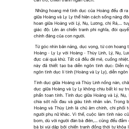
cản trở, chiến tranh ngăn cách.
Những hoang mê tình dục của Hoàng đều đi ra 
giữa Hoàng và Ly Ly thể hiện cách sống năng độ
hoan giữa Hoàng với Lý, Nụ, Lương, chị Rá,... t
giác độ: Lên án chiến tranh phi nghĩa, đòi quy
chính đáng của con người.
Từ góc nhìn bản năng, dục vọng, từ cơn hoang 
Hoàng - Ly Ly với Hoàng - Thùy Linh, Lý, Nụ, L
đực cái quá khứ. Tất cả đều đê mê, cuồng nhiệt. 
này đã thiết tạo ba diễn ngôn tình dục: Diễn 
ngôn tình dục lí tính (Hoàng và Ly Ly), diễn ngôn
Tình dục giữa Hoàng và Thùy Linh nồng nàn, châ
dục giữa Hoàng và Ly Ly không chịu bất kì sự t
phần toan tính. Tình dục giữa Hoàng và Lý, Nụ, 
chia sớt nỗi đau và giàu tính nhân văn. Trong 
Hoàng và Thùy Linh là chủ âm chính, chi phối
người phụ nữ khác. Vì thế, cuộc làm tình nào c
bom, dù với người đàn bà điên,... cũng đều đắm 
bà bị vùi dập bởi chiến tranh đồng thời tự khỏ