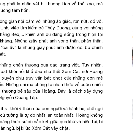
ông phải là nhân vật bị thương tích về thể xác, mà
thương tâm hồn.
hông gian nội cảm với những ảo giác, rạn nứt, đổ vỡ.
 Linh, việc tìm kiếm bé Thùy Dương, cùng với những
thằng Béo,... khiến anh dù đang sống trong hiện tại
 kháng. Những giây phút anh vong thân, phân thân,
ới “cái ấy” là những giây phút anh được cởi bỏ chính
hất.
những chấn thương qua các trang viết. Tuy nhiên,
át khỏi nỗi khổ đau như thế! Xóm Cát nơi Hoàng
ng xuyên chịu truy vấn bất chợt của những cơn mê
iến. Những cái mà chúng ta nhận thức về cuộc chiến
ấn thương bề sâu của Hoàng. Đây là cách xây dựng
n Nguyễn Quang Lập.
ợt ra khỏi ý thức của con người và hành hạ, chế ngự
 cứ tưởng là tự do nhất, an toàn nhất. Hoàng không
oàng thực sự bị mắc kẹt giữa quá khứ và hiện tại, bị
uân ngũ, bị kí ức Xóm Cát vây chặt.