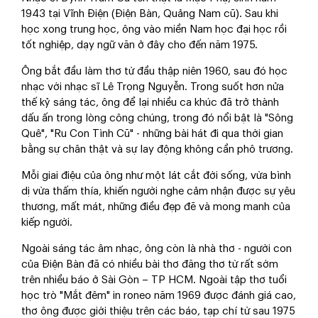
1943 tại Vĩnh Điện (Điện Bàn, Quảng Nam cũ). Sau khi
học xong trung học, ông vào miền Nam học đại học rồi
tốt nghiệp, dạy ngữ văn ở đây cho đến năm 1975.
Ông bắt đầu làm thơ từ đầu thập niên 1960, sau đó học
nhạc với nhạc sĩ Lê Trọng Nguyễn. Trong suốt hơn nửa
thế kỷ sáng tác, ông để lại nhiều ca khúc đã trở thành
dấu ấn trong lòng công chúng, trong đó nổi bật là "Sông
Quê", "Ru Con Tình Cũ" - những bài hát đi qua thời gian
bằng sự chân thật và sự lay động không cần phô trương.
Mỗi giai điệu của ông như một lát cắt đời sống, vừa bình
dị vừa thấm thía, khiến người nghe cảm nhận được sự yêu
thương, mất mát, những điều đẹp đẽ và mong manh của
kiếp người.
Ngoài sáng tác âm nhạc, ông còn là nhà thơ - người con
của Điện Bàn đã có nhiều bài thơ đăng thơ từ rất sớm
trên nhiều báo ở Sài Gòn – TP HCM. Ngoài tập thơ tuổi
học trò "Mắt đêm" in roneo năm 1969 được đánh giá cao,
thơ ông được giới thiệu trên các báo, tạp chí từ sau 1975