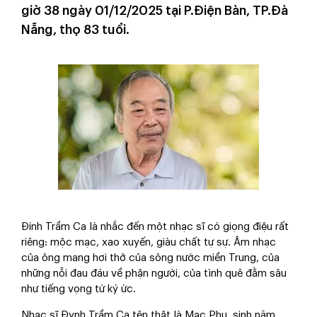
giờ 38 ngày 01/12/2025 tại P.Điện Bàn, TP.Đà
Nẵng, thọ 83 tuổi.
Đinh Trầm Ca là nhắc đến một nhạc sĩ có giọng điệu rất
riêng: mộc mạc, xao xuyến, giàu chất tự sự. Âm nhạc
của ông mang hơi thở của sông nước miền Trung, của
những nỗi đau đáu về phận người, của tình quê đằm sâu
như tiếng vọng từ ký ức.
Nhạc sĩ Đynh Trầm Ca tên thật là Mạc Phụ, sinh năm