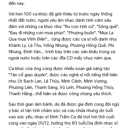
đến nay.
Với hơn 100 ca khúc đã giới thiệu từ trước ngày thống
nhất đất nước, người yêu âm nhạc dành tình cảm sâu
đậm với những ca khúc như: "Ru con tình cũ", "Sông quê",
"Bay đi những cơn mưa phùn", "Phượng buồn", "Mưa La
Qua mưa Vĩnh Điện"… từng được các ca sĩ nổi danh như:
Khánh Ly, Lệ Thu, Hồng Nhung, Phương Hồng Quế, Phi
Nhung, Đình Văn… trình bày trên các sân khấu trong và
ngoài nước hoặc trên các đĩa CD mấy chục năm qua.
Ca khúc của ông cũng được nhiều soạn giả sáng tác
"Tân cổ giao duyên", được các nghệ sĩ nổi tiếng thể hiện
như: Út Bạch Lan, Lệ Thủy, Minh Cảnh, Minh Vương,
Phượng Liên, Thanh Sang, Vũ Linh, Phương Hồng Thủy,
Thanh Hằng…thể hiện và được công chúng yêu thích.
Sau thời gian lâm bệnh, dù đã được gia đình cùng đội ngũ
y bác sĩ tận tình chăm sóc và cứu chữa nhưng do tuổi
cao sức yếu, nhạc sĩ Đinh Trầm Ca đã trút hơi thở cuối
cùng vào ngày 01/12, hưởng thọ 83 tuổi.Gia đình nhạc sĩ