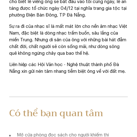
cho biết lễ viếng ông sẽ bắt đầu vào tối cùng ngày, lễ an
táng được tổ chức ngày 04/12 tại nghĩa trang gia tộc tại
phường Điện Bàn Đông, TP Đà Nẵng.
Sự ra đi của nhạc sĩ là mất mát lớn cho nền âm nhạc Việt
Nam, đặc biệt là dòng nhạc trầm buồn, sâu lắng của
miền Trung. Nhưng di sản của ông với những bài hát đẫm
chất đời, chất người sẽ còn sống mãi, như dòng sông
quê không ngừng chảy qua bao thế hệ.
Liên hiệp các Hội Văn học - Nghệ thuật thành phố Đà
Nẵng xin gửi nén tâm nhang tiễm biệt ông về với đất mẹ.
Có thể bạn quan tâm
Mở cửa phòng đọc sách cho người khiếm thị