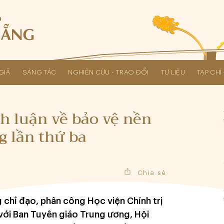
GIẢ
SÁNG TÁC
NGHIÊN CỨU - TRAO ĐỔI
TƯ LIỆU
TẠP CH
Các kỳ Đại hội Liên hiệp Hội
nh luận về bảo vệ nền
g lần thứ ba
Chia sẻ
 chỉ đạo, phân công Học viện Chính trị
 với Ban Tuyên giáo Trung ương, Hội