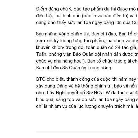
Điểm đáng chú ý, các tác phẩm dự thi được mở rộn
điện tử), loại hình báo (báo in và báo điện tử) và 
càng cho thấy sức lan tỏa ngày càng lớn của Cuộ
Sau những vòng chấm thi, Ban chỉ đạo, Ban tổ ch
xem xét kỹ lưỡng từng tác phẩm, lựa chọn và quyết
khuyến khích; trong đó, toàn quân có 24 tác giả
Tuấn, phóng viên Báo Quân đội nhân dân được tr
chức vụ như hàng hóa”). Ban tổ chức trao giải ch
Ban chỉ đạo 35 Quân ủy Trung ương.
BTC cho biết, thành công của cuộc thi năm nay 
xây dựng Đảng và hệ thống chính trị, bảo vệ nền
cho thấy Nghị quyết số 35-NQ/TW đã thực sự đi 
hiệu quả, sáng tạo và có sức lan tỏa ngày càng
chỉ là nhiệm vụ của lực lượng chuyên trách mà là