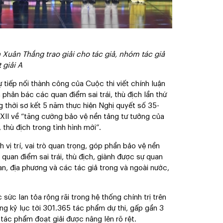
Xuân Thắng trao giải cho tác giả, nhóm tác giả
 giải A
ự tiếp nối thành công của Cuộc thi viết chính luận
phản bác các quan điểm sai trái, thù địch lần thứ
g thời sơ kết 5 năm thực hiện Nghị quyết số 35-
II về “tăng cường bảo vệ nền tảng tư tưởng của
 thù địch trong tình hình mới”.
 vị trí, vai trò quan trọng, góp phần bảo vệ nền
quan điểm sai trái, thù địch, giành được sự quan
an, địa phương và các tác giả trong và ngoài nước,
sức lan tỏa rộng rãi trong hệ thống chính trị trên
ng kỷ lục tới 301.365 tác phẩm dự thi, gấp gần 3
tác phẩm đoạt giải được nâng lên rõ rệt.