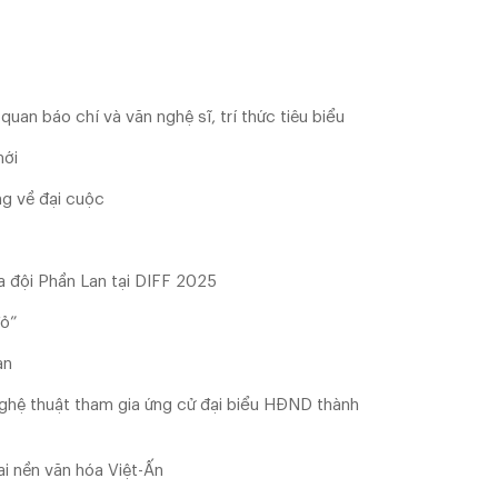
uan báo chí và văn nghệ sĩ, trí thức tiêu biểu
mới
ng về đại cuộc
ủa đội Phần Lan tại DIFF 2025
đỏ”
an
 nghệ thuật tham gia ứng cử đại biểu HĐND thành
ai nền văn hóa Việt-Ấn