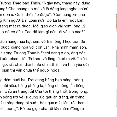
g Trương Thẹo bảo Thiên: “Ngày này, tháng này, đúng
hông? Cha chúng nó mà về là động làng nghe chửa”.
lắm con ạ. Quên thế nào được”. “Con cũng xin cha
ng Kim người Đài Loan nữa. Cô La là em ruột Làn,
 sáng mắt ra được. Mới giao dịch vài hôm, ông Lý
o có ép đâu. Tao đã làm gì nên tội với nó nào?”.
khách hàng mua hạt sen, vỏ trai, ông Thẹo còn đe
g được giăng hoa với con Làn. Nhà mình mâm son,
hư ông Trương Thẹo biết tôi đang ở đó, ông cốt
ị xúc phạm, tôi đã khóc và lặng lẽ bỏ ra về. Thiên
nghiệp, rất chân thành. Sự chân thành và tình yêu của
 giận thì vẫn chưa thể nguôi ngoai.
ng đêm cuối hạ. Trời đang bàng bạc sáng, bỗng
 nồi niêu, tiếng phèng la, tiếng chuông lẫn tiếng
ạn. Gấu ăn trăng rồi! Cha tôi thảng thốt trong lòng.
sống trở về lại đúng lúc gấu ăn trăng, ăn trăng
t trăng đang bị nuốt, bà ngửa mặt lên trời than
ôi, con ạ”. Rồi bà giục cha tôi lấy mâm đồng ra