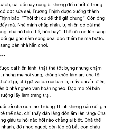
 cách, cái cối này cũng bị khiêng đến nhốt ở trong
, có đợt sửa sai, Trương Thịnh được xuống thành
Thịnh bảo: “Thôi thì cứ để thế giã chung”. Còn ông
 đấy mà. Nhà mình chấp nhận, tự nhiên có cái mà
úng, nhà nó bảo thế, hóa hay”. Thế nên có lúc sang
ần cối giã gạo nằm sõng xoài dọc thềm hè mà bước.
 sang bên nhà hắn chơi.
***
 được cái hiền lành, thật thà tốt bụng nhưng chậm
ọc, nhưng mẹ hơi vụng, không khéo làm ăn; cha tôi
hư từ gì, chỉ gửi vài ba cái bàn là, mấy cái ấm điện,
nên ở nhà nghèo vẫn hoàn nghèo. Dạo mẹ tôi bán
ruộng lầy làm trang trại.
uổi tối cha con lão Trương Thịnh khiêng cần cối giã
 tẻ thế nào, chỉ thấy dân làng đồn ầm lên rằng: Cha
àng giấu từ hồi nảo hồi nào chẳng ai biết. Chả thế
a nhanh, đỡ nhọc người; còn lão cứ bắt con cháu