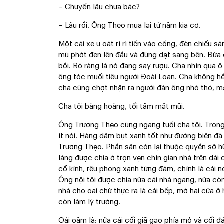
– Chuyển lâu chưa bác?
– Lâu rồi. Ông Thẹo mua lại từ năm kia cơ.
Một cái xe u oát rì rì tiến vào cổng, đèn chiếu s
mũ phớt đen lên đầu và đứng dạt sang bên. Đứa 
bồi. Rõ ràng là nó đang say rượu. Cha nhìn qua 
ông tóc muối tiêu người Đoài Loan. Cha không hề 
cha cũng chợt nhận ra người đàn ông nhỏ thó, m
Cha tôi bàng hoàng, tối tăm mặt mũi.
Ông Trương Thẹo cũng ngang tuổi cha tôi. Trong
ít nói. Hàng dâm bụt xanh tốt như đường biên đã
Trương Thẹo. Phần sân còn lại thuộc quyền sở h
làng được chia ở trọn vẹn chín gian nhà trên dài
cổ kính, rêu phong xanh từng đám, chính là cái nơ
Ông nội tôi được chia nửa cái nhà ngang, nửa còn
nhà cho oai chứ thực ra là cái bếp, mở hai cửa ở 
còn làm lý trưởng.
Oái oăm là: nửa cái cối giã gạo phía mỏ và cối 