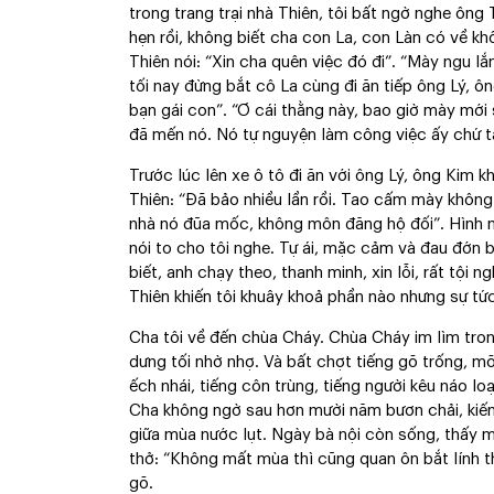
trong trang trại nhà Thiên, tôi bất ngờ nghe ôn
hẹn rồi, không biết cha con La, con Làn có về k
Thiên nói: “Xin cha quên việc đó đi”. “Mày ngu 
tối nay đừng bắt cô La cùng đi ăn tiếp ông Lý, ô
bạn gái con”. “Ơ cái thằng này, bao giờ mày mới
đã mến nó. Nó tự nguyện làm công việc ấy chứ ta
Trước lúc lên xe ô tô đi ăn với ông Lý, ông Kim 
Thiên: “Đã bảo nhiều lần rồi. Tao cấm mày khôn
nhà nó đũa mốc, không môn đăng hộ đối”. Hình n
nói to cho tôi nghe. Tự ái, mặc cảm và đau đớn b
biết, anh chạy theo, thanh minh, xin lỗi, rất tội 
Thiên khiến tôi khuây khoả phần nào nhưng sự tức
Cha tôi về đến chùa Cháy. Chùa Cháy im lìm tro
dưng tối nhờ nhợ. Và bất chợt tiếng gõ trống, mõ,
ếch nhái, tiếng côn trùng, tiếng người kêu náo lo
Cha không ngờ sau hơn mười năm bươn chải, kiếm 
giữa mùa nước lụt. Ngày bà nội còn sống, thấy mặ
thở: “Không mất mùa thì cũng quan ôn bắt lính th
gõ.