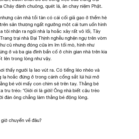
ùa Cháy đánh chuông, quét lá, ăn chay niệm Phật.
nhưng căn nhà tồi tàn có cái cối giã gạo ở thềm hè
 trên sân thượng ngất ngưởng một cái tum uốn hình
 tôi nhận ra ngôi nhà lạ hoắc xây rất vô lối, Tây
 Trang trại nhà Đại Thịnh nghễu nghện ngự trên vòm
 như cũ nhưng đóng cửa im ỉm tối mò, hình như
ừng ở và ba gia đình bần cố ở chín gian nhà trên kia
t lên trong lòng như vậy.
 thấy người lạ lao vút ra. Có tiếng léo nhéo và
 lạ hoắc đứng ở trong cánh cổng sắt lúi húi mở
thằng bé với mấy con chim sẻ trên tay. Thằng bé
ru tréo: “Giời ơi là giời! Ông nhà biết cậu trèo
gười đàn ông chẳng làm thằng bé động lòng.
y giờ chuyển về đâu?