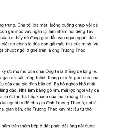
áng trưng. Cha tôi lóa mắt, luống cuống chụp vội cái
con gái mặc váy ngắn lại lảm nhảm nói tiếng Tây
ô cửa xe thấy nó đang gục đầu vào ngực người đàn
biết nó chính là đứa con gái máu thịt của mình. Và
ặt chuột ngồi ở ghế trên là ông Trương Thẹo.
 ký ức mù mờ của cha: Ông ta là thằng bé lặng lẽ,
 ngăn cái sân rộng thênh thang ra một góc cho nhà
ữu của các gia đình bần cố. Ba hộ nghèo khổ nhất
 dằng dặc. Nhà làm bằng gỗ lim, mái lợp ngói vảy cá
i ăn ở, thờ tự, tiếp khách của lão Trương Thịnh.
 lại người ta để cho gia đình Trương Thẹo ở; nói là
hai gian bên, cha Trương Thẹo xây rất lâu từ thời
đá nằm trên thềm bếp ở đất phần đất ông nội được