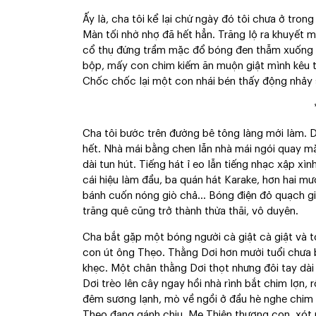
Ấy là, cha tôi kể lại chứ ngày đó tôi chưa ở tro
Màn tối nhờ nhợ đã hết hẳn. Trăng lộ ra khuyết 
cổ thụ đứng trầm mặc đổ bóng đen thẫm xuống mặ
bộp, mấy con chim kiếm ăn muộn giật mình kêu t
Chốc chốc lại một con nhái bén thấy động nhảy
Cha tôi bước trên đường bê tông làng mới làm. 
hết. Nhà mái bằng chen lẫn nhà mái ngói quay m
dài tun hút. Tiếng hát ỉ eo lẫn tiếng nhạc xập xì
cái hiệu làm đầu, ba quán hát Karake, hơn hai mươ
bánh cuốn nóng giò chả… Bóng điện đỏ quạch gi
trăng quê cũng trở thành thừa thãi, vô duyên.
Cha bắt gặp một bóng người cà giật cà giật và t
con út ông Thẹo. Thằng Dơi hơn mười tuổi chưa b
khẹc. Một chân thằng Dơi thọt nhưng đôi tay dài
Dơi trèo lên cây ngay hồi nhà rình bắt chim lợn, 
đêm sương lạnh, mò về ngồi ở đầu hè nghe chim l
Thẹo đang gánh chịu. Mẹ Thiên thương con, xót 