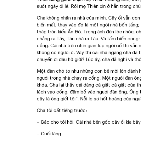
suốt ngày đi lễ. Rồi mẹ Thiên xin ở hẳn trong ch
Cha không nhận ra nhà của mình. Cây ổi vẫn còn 
biến mất; thay vào đó là một ngôi nhà bốn tầng;
tháp tròn kiểu Ấn Độ. Trong ánh đèn lòe nhòe, cha
chẳng ra Tây, Tàu chả ra Tàu. Và tấm biển cong:
cổng. Cái nhà trên chín gian lợp ngói cổ thì vẫn
không có người ở. Vậy thì cái nhà ngang cha đã t
chuyển đi đâu hở giời? Lúc ấy, cha đã nghĩ và thố
Một đàn chó to như những con bê mới lớn đánh hơi
người trong nhà chạy ra cổng. Một người đàn ông
khóa. Cha lại thấy cái dáng cà giật cà giật của 
lách vào cổng, đâm bổ vào người đàn ông. Ông ta t
cây là ông giết tôi”. Nỗi lo sợ hốt hoảng của n
Cha tôi cất tiếng trước:
– Bác cho tôi hỏi. Cái nhà bên gốc cây ổi kia bâ
– Cuối làng.