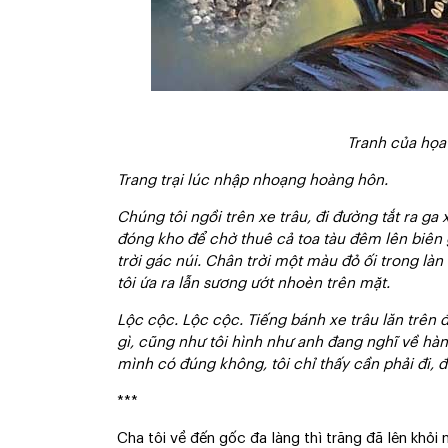
Tranh của họa
Trang trại lúc nhập nhoạng hoàng hôn.
Chúng tôi ngồi trên xe trâu, đi đường tắt ra ga 
đóng kho để chờ thuê cả toa tàu đêm lên biên 
trời gác núi. Chân trời một màu đỏ ối trong là
tôi ứa ra lẫn sương ướt nhoèn trên mặt.
Lộc cộc. Lộc cộc. Tiếng bánh xe trâu lăn trên 
gì, cũng như tôi hình như anh đang nghĩ về hàn
mình có đúng không, tôi chỉ thấy cần phải đi, đi
***
Cha tôi về đến gốc đa làng thì trăng đã lên khỏi 