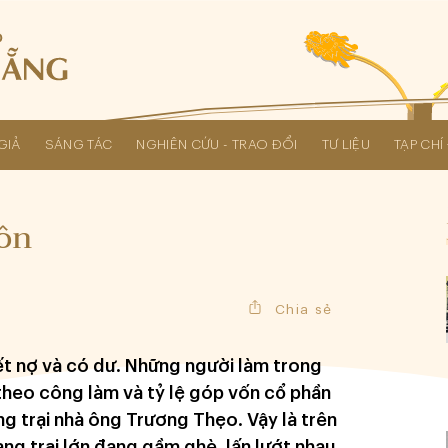
GIẢ
SÁNG TÁC
NGHIÊN CỨU - TRAO ĐỔI
TƯ LIỆU
TẠP CH
Các kỳ Đại hội Liên hiệp Hội
hôn
Chia sẻ
hết nợ và có dư. Những người làm trong
theo công làm và tỷ lệ góp vốn cổ phần
g trại nhà ông Trương Thẹo. Vậy là trên
ang trại lớn đang gầm ghè, lấn lướt nhau,