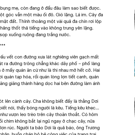
ng bụng mẹ, còn đang ở đẩu đâu làm sao biết được.
một góc vẫn một màu ối đỏ. Gió lặng. Lá im. Cây đa
t đất. Thỉnh thoảng một vài quả đa chín rơi lộp
hảng thốt thả tiếng vào không trung yên lặng.
 sọp xuống ruộng đang trắng nước.
***
Dấu vết con đường xưa lát nghiêng viên gạch mất
ặt ra đường trông chẳng khác dãy phố – phố làng
nh ở mấy quán ăn cứ như là thi nhau mở hết cỡ. Hai
i quán tạp hóa, rồi quán lòng lợn tiết canh, quán
ăng giăng thành hàng dọc hai bên đường làm ánh
ót lên cành cây. Cha không biết đấy là thằng Dơi
iết nói, thấy bóng người là kêu. Tiếng kêu khẹc…
 như vượn leo trèo trên cây thoăn thoắt. Có hôm
rồi chim không bắt lại ngủ ngay ở chạc cây, nửa
ợn rúc. Người ta bảo Dơi là quả báo, ông Trương
phận, buồn chán bỏ bê công việc của trang trại