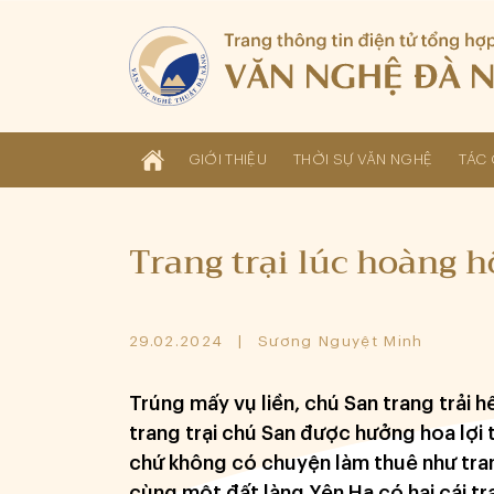
GIỚI THIỆU
THỜI SỰ VĂN NGHỆ
TÁC 
Trang trại lúc hoàng 
29.02.2024
Sương Nguyệt Minh
Trúng mấy vụ liền, chú San trang trải 
trang trại chú San được hưởng hoa lợi 
chứ không có chuyện làm thuê như tran
cùng một đất làng Yên Hạ có hai cái tr