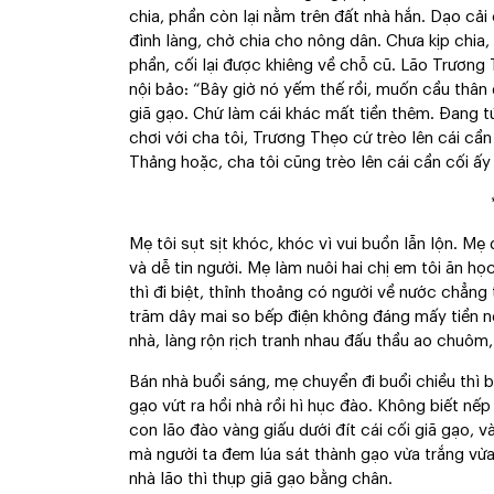
chia, phần còn lại nằm trên đất nhà hắn. Dạo cải
đình làng, chờ chia cho nông dân. Chưa kịp chia
phần, cối lại được khiêng về chỗ cũ. Lão Trương 
nội bảo: “Bây giờ nó yếm thế rồi, muốn cầu thân
giã gạo. Chứ làm cái khác mất tiền thêm. Đang t
chơi với cha tôi, Trương Thẹo cứ trèo lên cái c
Thảng hoặc, cha tôi cũng trèo lên cái cần cối ấy
Mẹ tôi sụt sịt khóc, khóc vì vui buồn lẫn lộn. Mẹ
và dễ tin người. Mẹ làm nuôi hai chị em tôi ăn h
thì đi biệt, thỉnh thoảng có người về nước chẳng t
trăm dây mai so bếp điện không đáng mấy tiền 
nhà, làng rộn rịch tranh nhau đấu thầu ao chuôm, 
Bán nhà buổi sáng, mẹ chuyển đi buổi chiều thì b
gạo vứt ra hồi nhà rồi hì hục đào. Không biết nếp
con lão đào vàng giấu dưới đít cái cối giã gạo, v
mà người ta đem lúa sát thành gạo vừa trắng vừ
nhà lão thì thụp giã gạo bằng chân.