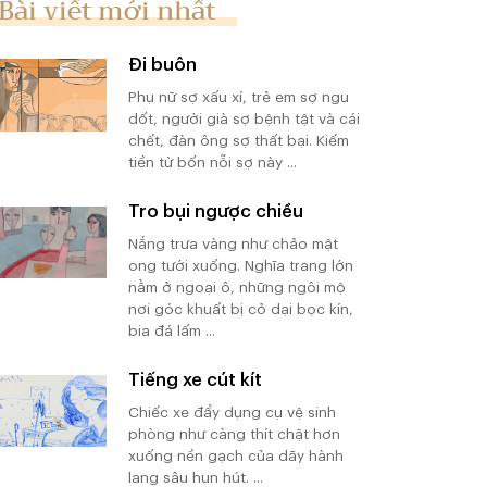
Bài viết mới nhất
Đi buôn
Phụ nữ sợ xấu xí, trẻ em sợ ngu
dốt, người già sợ bệnh tật và cái
chết, đàn ông sợ thất bại. Kiếm
tiền từ bốn nỗi sợ này ...
Tro bụi ngược chiều
Nắng trưa vàng như chảo mật
ong tưới xuống. Nghĩa trang lớn
nằm ở ngoại ô, những ngôi mộ
nơi góc khuất bị cỏ dại bọc kín,
bia đá lấm ...
Tiếng xe cút kít
Chiếc xe đẩy dụng cụ vệ sinh
phòng như càng thít chặt hơn
xuống nền gạch của dãy hành
lang sâu hun hút. ...