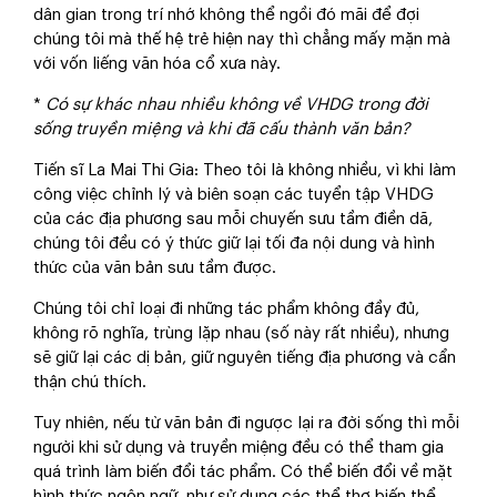
dân gian trong trí nhớ không thể ngồi đó mãi để đợi
chúng tôi mà thế hệ trẻ hiện nay thì chẳng mấy mặn mà
với vốn liếng văn hóa cổ xưa này.
*
Có sự khác nhau nhiều không về VHDG trong đời
sống truyền miệng và khi đã cấu thành văn bản?
Tiến sĩ La Mai Thi Gia: Theo tôi là không nhiều, vì khi làm
công việc chỉnh lý và biên soạn các tuyển tập VHDG
của các địa phương sau mỗi chuyến sưu tầm điền dã,
chúng tôi đều có ý thức giữ lại tối đa nội dung và hình
thức của văn bản sưu tầm được.
Chúng tôi chỉ loại đi những tác phẩm không đầy đủ,
không rõ nghĩa, trùng lặp nhau (số này rất nhiều), nhưng
sẽ giữ lại các dị bản, giữ nguyên tiếng địa phương và cẩn
thận chú thích.
Tuy nhiên, nếu từ văn bản đi ngược lại ra đời sống thì mỗi
người khi sử dụng và truyền miệng đều có thể tham gia
quá trình làm biến đổi tác phẩm. Có thể biến đổi về mặt
hình thức ngôn ngữ, như sử dụng các thể thơ biến thể,