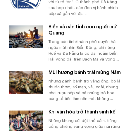
với từ tố “An”. Ở thành phố Đà Nẵng
sau hợp nhất, các đơn vị hành chính
cấp xã gắn với địa ...
Biển và căn tính con người xứ
Quảng
Trong các tỉnh/thành phố duyên hải
ngửa mặt nhìn Biển Đông, chỉ riêng
Huế và Đà Nẵng là có đài ngắm biển:
Hải Vọng đài trên Bạch Mã và Vọng ...
Mùi hương bánh trái mùng Năm
Những gánh bánh tro vàng óng, bó lá
thuốc thơm, rổ mận, vải, xoài, những
chai rượu nếp và cả những bó hoa
cúng tổ tiên làm nên một không ...
Khi văn hóa trở thành sinh kế
Những khung cửi dệt thổ cẩm, tiếng
cồng chiêng vang vọng giữa núi rừng