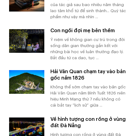
của tác giả sau bao nhiêu năm tháng
lao tâm khổ tứ để sinh thành... Quý tác
phẩm như vậy mà nhìn ...
Con ngồi đợi mẹ bên thềm
Ý niệm về không gian cư trú trong đời
sống dân gian thường gắn kết với
những bài học về luân thường đạo lý.
Bắt đầu từ ca dao, tục ...
Hải Vân Quan chạm tay vào bản
gốc năm 1826
Không thể sớm chạm tay vào bản gốc
Hải Vân Quan năm Bính Tuất 1826 niên
hiệu Minh Mạng thứ 7 nếu không có
cái bắt tay “lịch sử” giữa ...
Về hình tượng con rồng ở vùng
đất Đà Nẵng
Hình tượng con rồng ở vùng đất Đà