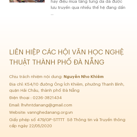
hay điệu múa tâng tung da dá được
lưu truyền qua nhiều thế hệ đang dần
...
LIÊN HIỆP CÁC HỘI VĂN HỌC NGHỆ
THUẬT THÀNH PHỐ ĐÀ NẴNG
Chịu trách nhiệm nội dung:
Nguyễn Nho Khiêm
Địa chỉ: K54/10 đường Ông Ích Khiêm, phường Thanh Bình,
quận Hải Châu, thành phố Đà Nẵng
Điện thoại : 0236-3821434
Email:
lhvhntdanang@gmail.com
Website: vannghedanang.org.vn
Giấy phép số 479/GP-STTTT Sở Thông tin và Truyền thông
cấp ngày 22/05/2020