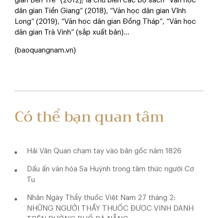
gian Bến Tre” (2012); là chủ biên các bộ sách “Văn học
dân gian Tiền Giang” (2018), “Văn học dân gian Vĩnh
Long” (2019), “Văn học dân gian Đồng Tháp”, “Văn học
dân gian Trà Vinh” (sắp xuất bản)...
(baoquangnam.vn)
Có thể bạn quan tâm
Hải Vân Quan chạm tay vào bản gốc năm 1826
Dấu ấn văn hóa Sa Huỳnh trong tâm thức người Cơ
Tu
Nhân Ngày Thầy thuốc Việt Nam 27 tháng 2:
NHỮNG NGƯỜI THẦY THUỐC ĐƯỢC VINH DANH