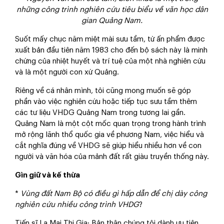
những công trình nghiên cứu tiêu biểu về văn học dân
gian Quảng Nam.
Suốt mấy chục năm miệt mài sưu tầm, từ ấn phẩm được
xuất bản đầu tiên năm 1983 cho đến bộ sách này là minh
chứng của nhiệt huyết và trí tuệ của một nhà nghiên cứu
và là một người con xứ Quảng.
Riêng về cá nhân mình, tôi cũng mong muốn sẽ góp
phần vào việc nghiên cứu hoặc tiếp tục sưu tầm thêm
các tư liệu VHDG Quảng Nam trong tương lai gần.
Quảng Nam là một cột mốc quan trọng trong hành trình
mở rộng lãnh thổ quốc gia về phương Nam, việc hiểu và
cắt nghĩa đúng về VHDG sẽ giúp hiểu nhiều hơn về con
người và văn hóa của mảnh đất rất giàu truyền thống này.
Gìn giữ và kế thừa
*
Vùng đất Nam Bộ có điều gì hấp dẫn để chị dày công
nghiên cứu nhiều công trình VHDG
?
Tiến sĩ La Mai Thi Gia: Bản thân chúng tôi dành ưu tiên