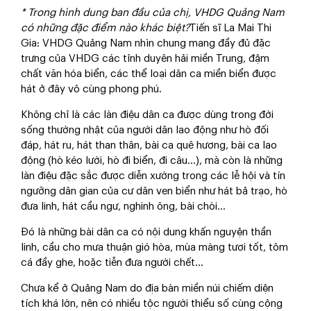
* Trong hình dung ban đầu của chị, VHDG Quảng Nam
có những đặc điểm nào khác biệt?
Tiến sĩ La Mai Thi
Gia: VHDG Quảng Nam nhìn chung mang đầy đủ đặc
trưng của VHDG các tỉnh duyên hải miền Trung, đậm
chất văn hóa biển, các thể loại dân ca miền biển được
hát ở đây vô cùng phong phú.
Không chỉ là các làn điệu dân ca được dùng trong đời
sống thường nhật của người dân lao động như hò đối
đáp, hát ru, hát than thân, bài ca quê hương, bài ca lao
động (hò kéo lưới, hò đi biển, đi câu…), mà còn là những
làn điệu đặc sắc được diễn xướng trong các lễ hội và tín
ngưỡng dân gian của cư dân ven biển như hát bả trạo, hò
đưa linh, hát cầu ngư, nghinh ông, bài chòi…
Đó là những bài dân ca có nội dung khấn nguyện thần
linh, cầu cho mưa thuận gió hòa, mùa màng tươi tốt, tôm
cá đầy ghe, hoặc tiễn đưa người chết…
Chưa kể ở Quảng Nam do địa bàn miền núi chiếm diện
tích khá lớn, nên có nhiều tộc người thiểu số cùng cộng