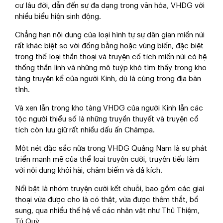
cư lâu đời, dẫn đến sự đa dạng trong văn hóa, VHDG với
nhiều biểu hiện sinh động.
Chẳng hạn nội dung của loại hình tự sự dân gian miền núi
rất khác biệt so với đồng bằng hoặc vùng biển, đặc biệt
trong thể loại thần thoại và truyện cổ tích miền núi có hệ
thống thần linh và những mô tuýp khó tìm thấy trong kho
tàng truyện kể của người Kinh, dù là cùng trong địa bàn
tỉnh.
Và xen lẫn trong kho tàng VHDG của người Kinh lẫn các
tộc người thiểu số là những truyền thuyết và truyện cổ
tích còn lưu giữ rất nhiều dấu ấn Chămpa.
Một nét đặc sắc nữa trong VHDG Quảng Nam là sự phát
triển mạnh mẽ của thể loại truyện cười, truyện tiếu lâm
với nội dung khôi hài, châm biếm và đả kích.
Nổi bật là nhóm truyện cười kết chuỗi, bao gồm các giai
thoại vừa được cho là có thật, vừa được thêm thắt, bổ
sung, qua nhiều thế hệ về các nhân vật như Thủ Thiệm,
Tú Quỳ….