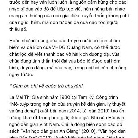
trước đến nay vẫn luôn luôn là nguồn cảm hứng cho các
nhạc sĩ dựa vào đó để tiếp tục viết nên những bản nhạc
mang âm hưởng của các giai điệu truyền thống không chỉ
của người Kinh, mà còn từ dân ca của các tộc người
thiểu số.
Hoặc như nội dung của các truyện cười có tính châm
biếm và đả kích của VHDG Quảng Nam, có thể được
chắt lọc để viết thành các vở hài kịch đương đại, vừa
chứa đựng tinh thần thời đại vừa bộc lộ được cái hóm
hỉnh, duyên dáng, mà sâu cay, trong cái hài của cha ông
ngày trước.
* Cảm ơn chị về cuộc trò chuyện!
La Mai Thi Gia sinh năm 1980 tại Tam Kỳ. Công trình
“Mô-tuýp trong nghiên cứu truyện kể dân gian: lý thuyết
và ứng dụng” (xuất bản năm 2014, tái bản 2019) tạo ấn
tượng khá tốt trong học giới, được giải Nhì của Hội Văn
nghệ dân gian Việt Nam. Chị là đồng biên soạn các bộ
sách “Văn học dân gian An Giang” (2010), “Văn học dân