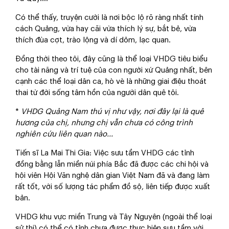
Có thể thấy, truyện cười là nơi bộc lộ rõ ràng nhất tính
cách Quảng, vừa hay cãi vừa thích lý sự, bắt bẻ, vừa
thích đùa cợt, trào lộng và dí dỏm, lạc quan.
Đồng thời theo tôi, đây cũng là thể loại VHDG tiêu biểu
cho tài năng và trí tuệ của con người xứ Quảng nhất, bên
cạnh các thể loại dân ca, hò vè là những giai điệu thoát
thai từ đời sống tâm hồn của người dân quê tôi.
*
VHDG Quảng Nam thú vị như vậy, nơi đây lại là quê
hương của chị, nhưng chị vẫn chưa có công trình
nghiên cứu liên quan nào...
Tiến sĩ La Mai Thi Gia: Việc sưu tầm VHDG các tỉnh
đồng bằng lẫn miền núi phía Bắc đã được các chi hội và
hội viên Hội Văn nghệ dân gian Việt Nam đã và đang làm
rất tốt, với số lượng tác phẩm đồ sộ, liên tiếp được xuất
bản.
VHDG khu vực miền Trung và Tây Nguyên (ngoài thể loại
sử thi) có thể có tỉnh chưa được thực hiện sưu tầm với