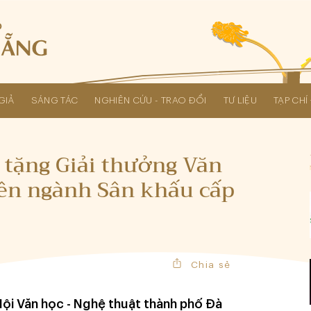
GIẢ
SÁNG TÁC
NGHIÊN CỨU - TRAO ĐỔI
TƯ LIỆU
TẠP CH
Các kỳ Đại hội Liên hiệp Hội
 tặng Giải thưởng Văn
yên ngành Sân khấu cấp
Chia sẻ
Hội Văn học - Nghệ thuật thành phố Đà